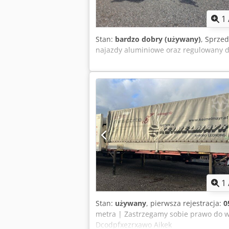
1
Stan:
bardzo dobry (używany)
, Sprzed
najazdy aluminiowe oraz regulowany dy
1
Stan:
używany
, pierwsza rejestracja:
0
metra | Zastrzegamy sobie prawo do w
Dcodpfxezrxawo Aikek