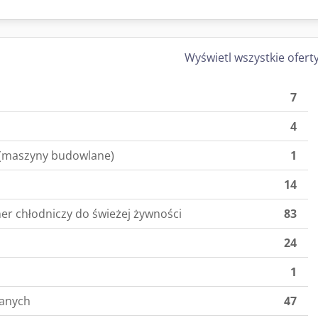
Wyświetl wszystkie ofert
7
4
(maszyny budowlane)
1
14
er chłodniczy do świeżej żywności
83
24
1
anych
47