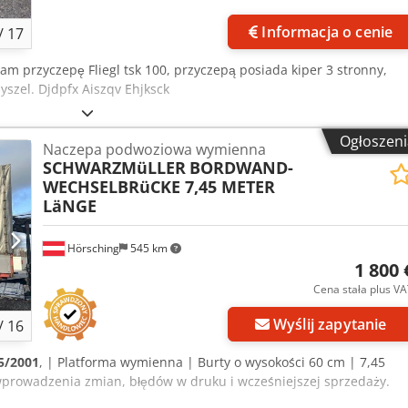
Informacja o cenie
/
17
am przyczepę Fliegl tsk 100, przyczepą posiada kiper 3 stronny,
szel. Djdpfx Aiszqv Ehjksck
Ogłoszeni
Naczepa podwoziowa wymienna
SCHWARZMüLLER
BORDWAND-
WECHSELBRüCKE 7,45 METER
LäNGE
Hörsching
545 km
1 800 
Cena stała plus V
Wyślij zapytanie
/
16
5/2001
, | Platforma wymienna | Burty o wysokości 60 cm | 7,45
prowadzenia zmian, błędów w druku i wcześniejszej sprzedaży.