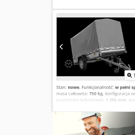
Stan:
nowe
, Funkcjonalność:
w pełni 
masa całkowita:
750 kg
, konfiguracja o
przestrzeni ładunkowej:
1 256 mm
, wy
mm
, całkowita szerokość:
1 690 mm
, 
szary
, hamulec przyczepy:
przyczepa 
z podwoziem H-1100 i szarą plandeką 
samochodowa z aluminiowymi ścianami,
ładunkowej i szukają wygodnego rozwi