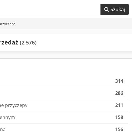
Szukaj
przyczepa
rzedaż
(2 576)
314
286
nne przyczepy
211
iennym
158
nna
156