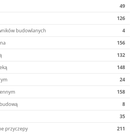
49
126
owników budowlanych
4
nna
156
ą
132
deką
148
zym
24
iennym
158
abudową
8
35
nne przyczepy
211