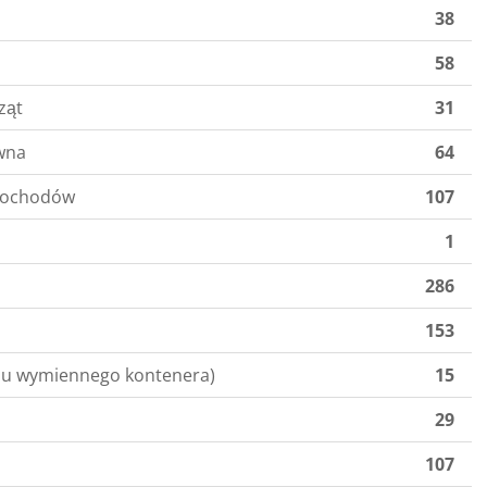
38
58
ząt
31
wna
64
mochodów
107
1
286
153
mu wymiennego kontenera)
15
29
107