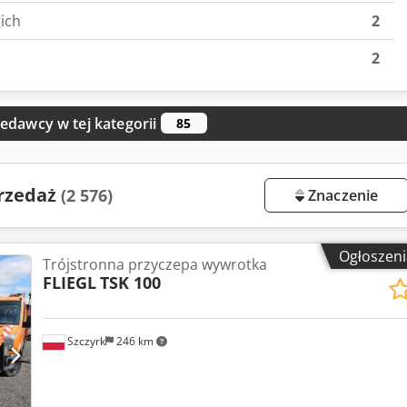
ich
2
2
edawcy w tej kategorii
85
rzedaż
(2 576)
Znaczenie
Ogłoszeni
Trójstronna przyczepa wywrotka
FLIEGL
TSK 100
Szczyrk
246 km