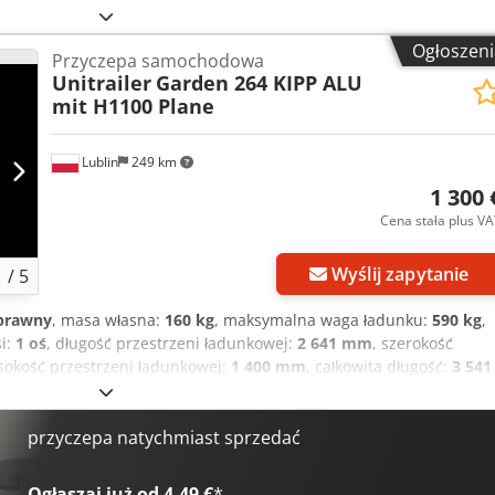
Ogłoszeni
Przyczepa samochodowa
Unitrailer
Garden 264 KIPP ALU
mit H1100 Plane
Lublin
249 km
1 300 
Cena stała plus V
Wyślij zapytanie
1
/
5
sprawny
, masa własna:
160 kg
, maksymalna waga ładunku:
590 kg
,
si:
1 oś
, długość przestrzeni ładunkowej:
2 641 mm
, szerokość
sokość przestrzeni ładunkowej:
1 400 mm
, całkowita długość:
3 541
całkowita wysokość:
1 880 mm
, rozmiar opony:
155/70 R13
, kolor:
bez hamulców
, Rok budowy:
2026
, UNITRAILER Garden 264 KIPP AL
UNITRAILER Garden 264 KIPP ALU to praktyczna przyczepka
przyczepa natychmiast sprzedać
 idealna dla użytkowników, którzy potrzebują dużej powierzchni
ązania transportowego dla różnych materiałów. Powierzchnia
Ogłaszaj już od 4,49 €
*