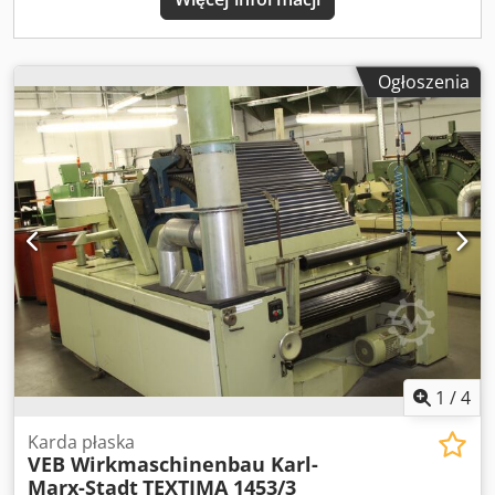
Ogłoszenia
1
/
4
Karda płaska
VEB Wirkmaschinenbau Karl-
Marx-Stadt
TEXTIMA 1453/3