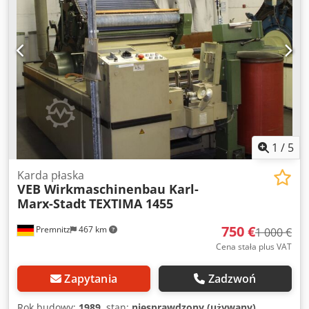
oceny właściwości eksploatacyjnych przy stałych
ustawieniach maszyny, - głównie w Nm34, Nm50 -
nieprzetestowana, wyłącznie jako dawca części
zamiennych! Maszyna zdemontowana i zmagazynowana,
możliwość obejrzenia na miejscu. Tylko odbiór osobisty
przez kupującego w 14727 Premnitz, brak możliwości
wysyłki. W przypadku zainteresowania prosimy o złożenie
oferty. Zapytania wyłącznie w formie pisemnej.
1
/
5
Karda płaska
VEB Wirkmaschinenbau Karl-
Marx-Stadt
TEXTIMA 1455
750 €
Premnitz
467 km
1 000 €
Cena stała plus VAT
Zapytania
Zadzwoń
Rok budowy:
1989
, stan:
niesprawdzony (używany)
,