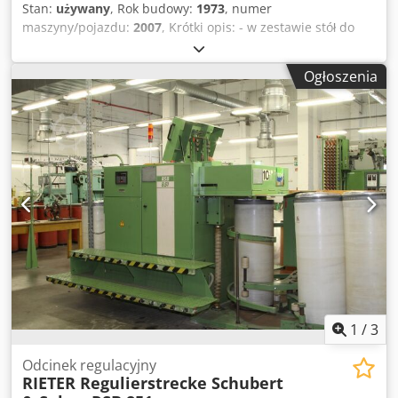
Stan:
używany
, Rok budowy:
1973
, numer
maszyny/pojazdu:
2007
, Krótki opis: - w zestawie stół do
splatania - dostępna dokumentacja maszyny Ostatnie
zastosowanie (styczeń 2024): - techniczne testy produktów
Ogłoszenia
asortymentu kabli konwerterów tnących z poliestru - ocena
zachowania podczas pracy przy stałych ustawieniach
maszyny - 1,9–6,7 dtex - 2x80 ktex–2x120 ktex Djdpew
Rlnasfx Aklekr - odkładanie do kanistra - akcesoria/części
zamienne częściowo dostępne Maszyna jest
zdemontowana i zmagazynowana, ale można ją obejrzeć
na miejscu. Tylko odbiór osobisty w 14727 Premnitz przez
kupującego, brak możliwości wysyłki. W przypadku
zainteresowania oczekujemy na Państwa ofertę. Zapytania
prosimy kierować wyłącznie pisemnie.
1
/
3
Odcinek regulacyjny
RIETER Regulierstrecke Schubert