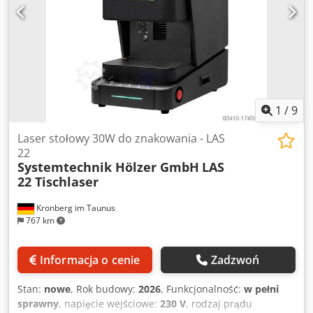
1
/
9
Laser stołowy 30W do znakowania - LAS
22
Systemtechnik Hölzer GmbH
LAS
22 Tischlaser
Kronberg im Taunus
767 km
Informacja o cenie
Zadzwoń
Stan:
nowe
, Rok budowy:
2026
, Funkcjonalność:
w pełni
sprawny
, napięcie wejściowe:
230 V
, rodzaj prądu