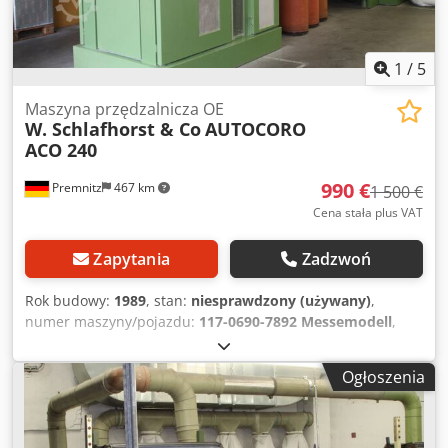
1
/
5
Maszyna przędzalnicza OE
W. Schlafhorst & Co
AUTOCORO
ACO 240
990 €
Premnitz
467 km
1 500 €
Cena stała plus VAT
Zapytania
Zadzwoń
Rok budowy:
1989
, stan:
niesprawdzony (używany)
,
numer maszyny/pojazdu:
117-0690-7892 Messemodell
,
Krótki opis: - 2x12 wrzecion przędzalniczych, - skrzynki SE9
- Corolab - 1 wózek rozruchowy - SRZ (nawijanie krzyżowe)
Ogłoszenia
Djdpfx Akew Rldzslokr - dostępna dokumentacja maszyny
Ostatnie zastosowanie (styczeń 2024): - badania
technologiczne nad produktami z włókien poliestrowych -
0,9 - 1,7 dtex, długość cięcia 32-38 mm - ok. 45 kg/próba do