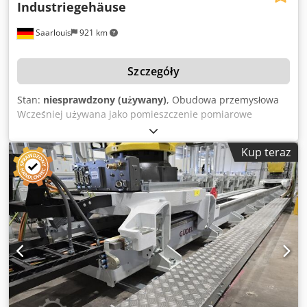
Industriegehäuse
Saarlouis
921 km
Szczegóły
Stan:
niesprawdzony (używany)
, Obudowa przemysłowa
Wcześniej używana jako pomieszczenie pomiarowe
Całkowicie zabudowana obudowa przemysłowa Wymiary
Brama rolowana ok. 3500 × 2960 × 2960 mm Pełna
Kup teraz
zabudowa ok. 22 000 × 15 000 × 9 000 mm Urządzenia
dźwigowe Suwnica pomostowa ABUS Udźwig: 1 tona
System wentylacji i klimatyzacji 2 jednostki zewnętrzne
Mitsubishi Electric Blok Mitsubishi 1 Dksdpfozilmxox Aklsr
Typ: PUZ-M125VKA2 Rok produkcji: 2022 Blok Mitsubishi 2
Typ: PUZ-M125VKA2 Rok produkcji: 2022