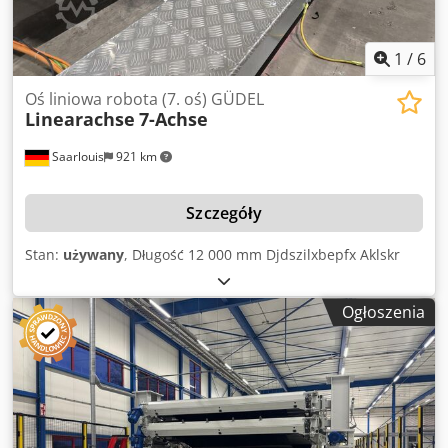
1
/
6
Oś liniowa robota (7. oś) GÜDEL
Linearachse
7-Achse
Saarlouis
921 km
Szczegóły
Stan:
używany
, Długość 12 000 mm Djdszilxbepfx Aklskr
Ogłoszenia