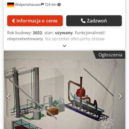
Wolpertshausen
724 km
Informacja o cenie
Zadzwoń
Rok budowy:
2022
, stan:
używany
, Funkcjonalność:
nieprzetestowany
, Na sprzedaż oferujemy zestaw
składający się z sześciu modułów urządzeń Cavitec do
obróbki materiałów w postaci taśmy: Dkodpezr Hh Nefx
Ogłoszenia
Aklor dwa identyczne laminatory/kalandry, dwie
stacjonarne stanowiska nawijające oraz dwa ruchome
stanowiska nawijające. Moduły pochodzą z linii do
powlekania lub laminowania materiałów technicznych,
włóknin, folii lub membran. Pozycja 1: 1 × Urządzenie do
laminowania/kalander Cavitec Pozycja 2: 1 × Urządzenie do
usuwania powłoki/identyczny kalander Cavitec Pozycja 3–4:
2 × Stacjonarne stanowiska nawijające Cavitec, możliwość
wykorzystania jako nawijarka lub odwijarka – wymaga
weryfikacji w zależności od zastosowania Pozycja 5: 1 ×
Ruchoma odwijarka Pozycja 6: 1 × Ruchoma nawijarka
Potwierdzenie pochodzenia: umowa kupna-sprzedaży z