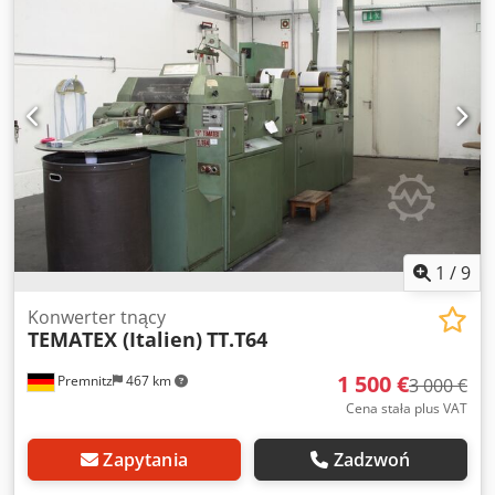
rolek do długości cięcia 38 mm Maszyna jest nadal
zainstalowana i gotowa do pracy, można ją obejrzeć na
miejscu. Kupujący musi samodzielnie zdemontować i
odebrać maszynę. Odbiór w 14712 Premnitz Z
zastrzeżeniem wcześniejszej sprzedaży Zapytania prosimy
wysyłać wyłącznie pocztą elektroniczną.
1
/
9
Konwerter tnący
TEMATEX (Italien)
TT.T64
1 500 €
Premnitz
467 km
3 000 €
Cena stała plus VAT
Zapytania
Zadzwoń