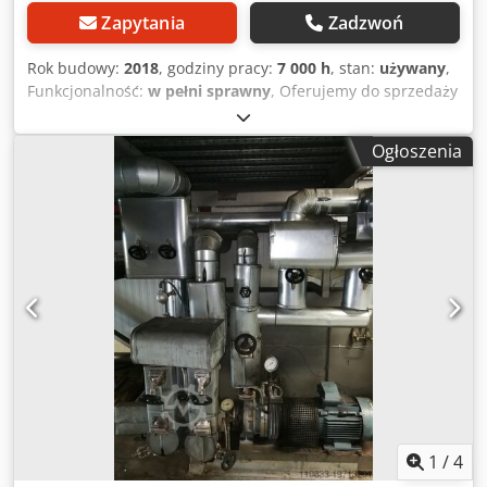
Zapytania
Zadzwoń
Rok budowy:
2018
, godziny pracy:
7 000 h
, stan:
używany
,
Funkcjonalność:
w pełni sprawny
, Oferujemy do sprzedaży
używany szafę sterowniczą do prasy peletowej
Himel/Gama, przeznaczoną do produkcji peletu ze
Ogłoszenia
słomy/siana/lucerny, wyprodukowaną w 2018 roku.
Przepracowane około 7000 godzin. Wydajność godzinowa,
w zależności od rodzaju biomasy, wynosi według
producenta od 700 do 1200 kg. Dodatkowo dostępna jest
oddzielna prasa o mocy 90 kW za 95 000 EUR, z
przepracowanymi około 500 godzinami, wyprodukowana w
2025 roku. Typ: szafa sterownicza do prasy peletowej
Numer: 20182138 Rok produkcji: 2018 Zasilanie: TNC-S 400
V AC/N/PE Częstotliwość: 50 Hz Moc: 195 kW Dedpfxjzrvh
Eo Aklskr Maksymalny pobór prądu: 375 A W razie pytań
lub potrzeby uzyskania dodatkowych informacji, prosimy o
kontakt.
1
/
4