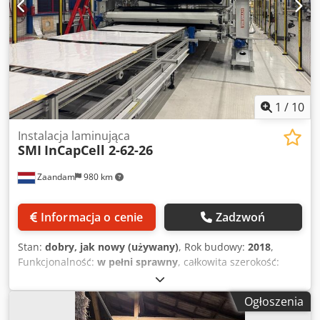
1
/
10
Instalacja laminująca
SMI
InCapCell 2-62-26
Zaandam
980 km
Informacja o cenie
Zadzwoń
Stan:
dobry, jak nowy (używany)
, Rok budowy:
2018
,
Funkcjonalność:
w pełni sprawny
, całkowita szerokość:
4 600 mm
, całkowita długość:
9 100 mm
, całkowita
wysokość:
3 000 mm
, masa całkowita:
40 500 kg
,
Ogłoszenia
Automatyczna maszyna do laminowania paneli