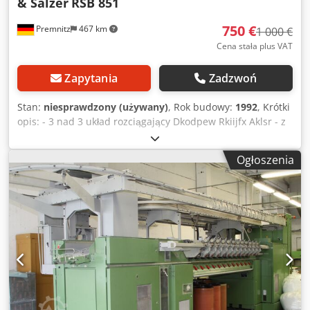
& Salzer
RSB 851
750 €
Premnitz
467 km
1 000 €
Cena stała plus VAT
Zapytania
Zadzwoń
Stan:
niesprawdzony (używany)
, Rok budowy:
1992
, Krótki
opis: - 3 nad 3 układ rozciągający Dkodpew Rkiijfx Aklsr - z
listwą dociskową - automatyczna zmiana kanek - dostępna
dokumentacja maszyny Ostatnie zastosowanie (styczeń
Ogłoszenia
2024): - techniczna kontrola produktu - używana jako
podstawa do przędzenia na maszynie OE (ok. 45 kg/próba),
- nie testowana, tylko jako dawca części! Maszyna jest
zdemontowana i zmagazynowana, ale można ją obejrzeć
na miejscu. Tylko odbiór osobisty w 14727 Premnitz przez
kupującego, brak wysyłki. W przypadku zainteresowania
prosimy o złożenie oferty. Zapytania prosimy kierować
wyłącznie pisemnie.