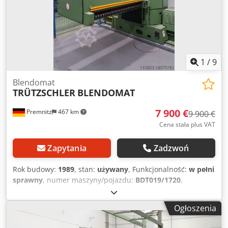
1
/
9
Blendomat
TRÜTZSCHLER
BLENDOMAT
7 900 €
Premnitz
467 km
9 900 €
Cena stała plus VAT
Zapytania
Zadzwoń
Rok budowy:
1989
, stan:
używany
, Funkcjonalność:
w pełni
sprawny
, numer maszyny/pojazdu:
BDT019/1720
,
TRÜTZSCHLER Blendomat - Typ BDT019/1720 - Rok
produkcji 1989 - Wymiary: Długość 10 m, Szerokość 3 (2) m,
Ogłoszenia
Wysokość 3 m - W tym jednostka sterująca Dedpfx
Akowtlzgjlokr - Długość cięcia 60 mm - Dodatkowy zestaw