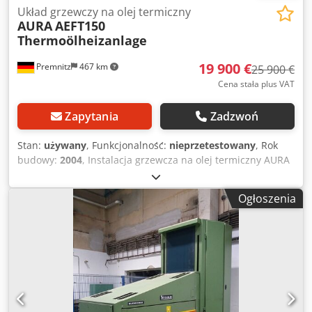
Układ grzewczy na olej termiczny
AURA
AEFT150
Thermoölheizanlage
19 900 €
Premnitz
467 km
25 900 €
Cena stała plus VAT
Zapytania
Zadzwoń
Stan:
używany
, Funkcjonalność:
nieprzetestowany
, Rok
budowy:
2004
, Instalacja grzewcza na olej termiczny AURA
Maks. dopuszczalne ciśnienie (bar): PS 10 Maks.
dopuszczalna temperatura (°C): TS 350 Min. dopuszczalna
Ogłoszenia
temperatura (°C): TS 25 Objętość (L): V 60 Medium: Olej
termiczny (Diphyl) Kategoria: III Instalacja dostępna 2x,
cena za jedną sztukę. Uwaga: Maszyna jest nadal
zainstalowana i można ją obejrzeć na miejscu. Kupujący
musi samodzielnie ją zdemontować i zorganizować
transport. To nie jest częścią ceny oferty. Dkedpfx Aow
Hxgvskljr