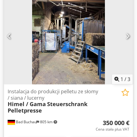
słonecznych, umożliwiająca podwójną wydajność.
Laminator służy do produkcji modułów słonecznych lub
materiałów kompozytowych. Dkjdpfezrdhgex Akljr Wiele
warstw materiałów jest łączonych ze sobą, a następnie
wprowadzanych do laminatora. Materiały są laminowane
pod wpływem ciśnienia i temperatury. Proces laminowania
odbywa się w warunkach próżniowych, co zapobiega
obecności niepożądanych gazów w gotowym produkcie. Na
koniec gotowy laminat jest wyprowadzany z laminatora.
Maszyna jest dostarczana z dużą ilością części zamiennych
i można ją obejrzeć podczas pracy.
1
/
3
Instalacja do produkcji pelletu ze słomy
/ siana / lucerny
Himel / Gama
Steuerschrank
Pelletpresse
350 000 €
Bad Buchau
805 km
Cena stała plus VAT