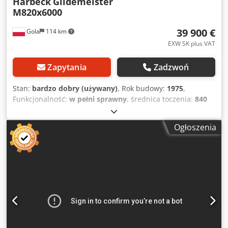
Harbeck
Gildemeister
M820x6000
39 900 €
Gola
114 km
EXW SK plus VAT
Zapytania
Zadzwoń
Stan:
bardzo dobry (używany)
, Rok budowy:
1975
,
Funkcjonalność:
w pełni sprawny
, średnica toczenia:
840
mm
, długość posuwu oś Z:
6 000 mm
, szerokość łóżka:
560
mm
, Średnica toczenia w przelocie:
1 040 mm
, VDF
Ogłoszenia
Heidenreich & Harbeck Gildemeister M820x6000 Maszyna
po remoncie, bardzo dobry stan techniczny, gotowa do
pracy. PODSTAWOWE PARAMETRY TECHNICZNE: Średnica
toczenia nad łożem: Ø 840 mm Średnica toczenia nad
suportem poprzecznym: Ø 520 Średnica toczenia w
szczelinie: Ø 1040 mm Długość szczeliny: 390 mm Rozstaw
kłów: 6000 mm Szerokość łoża: 560 mm WYPOSAŻENIE W
CENIE MASZYNY: Centralny układ smarowania suportu
wzdłużnego Osłona bezpieczeństwa na uchwycie, imaku
narzędziowym oraz tylna osłona na suporcie Oświetlenie,