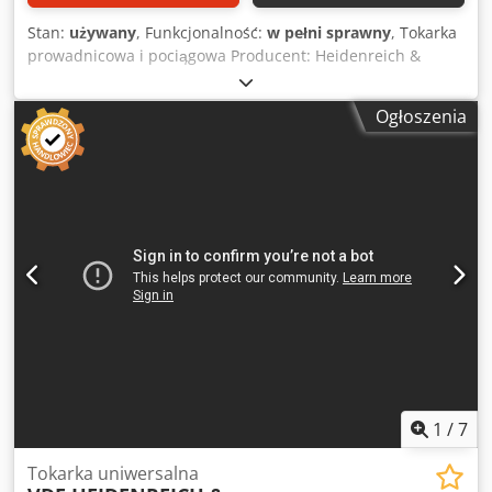
Stan:
używany
, Funkcjonalność:
w pełni sprawny
, Tokarka
prowadnicowa i pociągowa Producent: Heidenreich &
Harbeck Typ VDF V3 Dane techniczne Producent:
Heidenreich & Harbeck Dkjdpsy Iyzqsfx Aczsr Typ: VDF V3
Ogłoszenia
Rok produkcji: nieznany Sterowanie: konwencjonalne
Odległość między kłami: 1000 mm Średnica toczenia nad
łożem: 520 mm Przelot wrzeciona: 63 mm Wymiary: Dł. 3,40
x Szer. 1,10 x Wys. 1,40 m Waga maszyny: ok. 3,5 t
Wyposażenie - Uchwyt czteroszczękowy Röhm, średnica
250 mm Wszystkie dane bez gwarancji. Prezentacja pod
napięciem możliwa w każdej chwili w naszej hali
wystawowej.
1
/
7
Tokarka uniwersalna