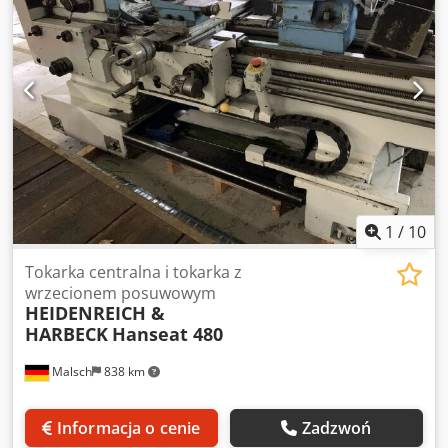
kłami: 1000 mm Przelot wrzeciona: 55 mm Zakres obrotów
wrzeciona: 20–900 obr./min, moc silnika 6,5 kW Djdpfx
Aexziuwoczekr Maszyna w dobrym stanie, dostępna
dokumentacja elektryczna. Wymiary: długość 3 m,
głębokość 1,2 m, wysokość 1,3 m, masa ok. 1800 kg.
1
/
10
Tokarka centralna i tokarka z
wrzecionem posuwowym
HEIDENREICH &
HARBECK
Hanseat 480
Malsch
838 km
Informacja o cenie
Zadzwoń