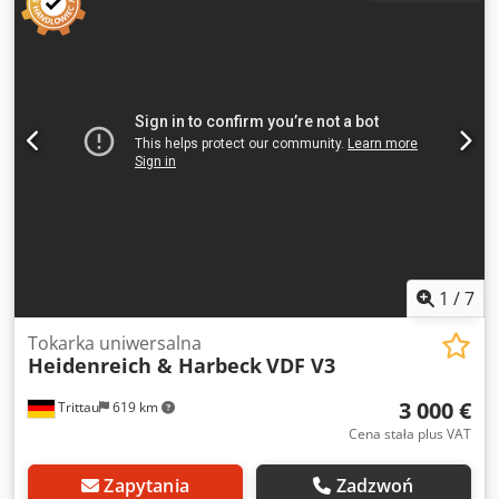
maszyny ok.: 4 t Zapotrzebowanie na miejsce ok.: 4 x 1,6 x
1,6 m Z Multifix, uchwytem i konikiem obrotowym.
1
/
7
Tokarka uniwersalna
Heidenreich & Harbeck
VDF V3
3 000 €
Trittau
619 km
Cena stała plus VAT
Zapytania
Zadzwoń