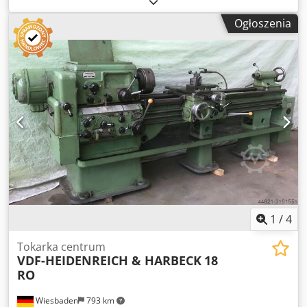
produkcji nieznany. Tokarka jest w pełni sprawna i została
Ogłoszenia
już zmodernizowana o cyfrowy wyświetlacz osi. Dkedpfey
Nd Hmex Aczsr W przypadku pytań lub potrzeby uzyskania
dodatkowych informacji prosimy o kontakt mailowy lub
telefoniczny.
1
/
4
Tokarka centrum
VDF-HEIDENREICH & HARBECK
18
RO
Wiesbaden
793 km