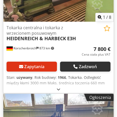
1
/
8
Tokarka centralna i tokarka z
wrzecionem posuwowym
HEIDENREICH & HARBECK
E3H
7 800 €
Korschenbroich
873 km
Cena stała plus VAT
Zapytania
Zadzwoń
Stan:
używany
, Rok budowy:
1966
, Tokarka. Odległość
między kłami 3000 mm Maks. średnica toczenia 660 mm
Dodeh Uytqepfx Aczskr Multifix: tak Podtrzymki: 2 szt. Masa
maszyny ok. 5 t Długość 5,80 m Szerokość 2 m Wysokość
Ogłoszenia
1600 mm Wysokość kłów ok. 290 mm Przelot nad suportem
370 mm Możliwa masa obrabianego przedmiotu między
kłami do ok. 1,6 t +++++ Prosimy zauważyć, że maszyna
znajduje się w stanie zdemontowanym i jest przygotowana