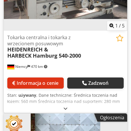
1
/
5
Tokarka centralna i tokarka z
wrzecionem posuwowym
HEIDENREICH &
HARBECK
Hamburg 540-2000
Niemcy
470 km
Informacja o cenie
Zadzwoń
Stan:
używany
, Dane techniczne: Średnica toczenia nad
łożem: 560 mm Średnica toczenia nad suportem: 280 mm
Długość toczenia: 2000 mm Wysokość kłów: 280 mm
Rozstaw kłów: 1600 mm Przelot wrzeciona: 65 mm Zakres
Ogłoszenia
prędkości obrotowej: 9...1800 / 24 stopnie obr/min Posuw
wzdłużny: 0,025-0,09 mm/obr Dodjwa I Shepfx Aczekr