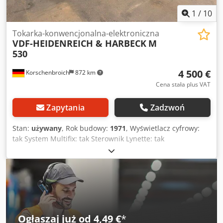
1
/
10
Tokarka-konwencjonalna-elektroniczna
VDF-HEIDENREICH & HARBECK
M
530
4 500 €
Korschenbroich
872 km
Cena stała plus VAT
Zapytania
Zadzwoń
Stan:
używany
, Rok budowy:
1971
, Wyświetlacz cyfrowy:
tak System Multifix: tak Sterownik Lynette: tak
Dokumentacja: tak Mostek łożyskowy: tak Stan dobry: tak
Rozstaw między koniuszkami: 1800 mm Maksymalna
średnica obrabianego przedmiotu: 530 mm Numer seryjny:
0556 Średnica otworu: 60 mm Waga: 3,3 t Dksdpfx
Aeztfxcjczor
Ogłaszaj już od 4,49 €
*