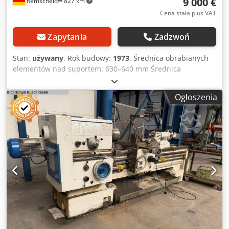
9 000 €
Remscheid
827 km
Cena stała plus VAT
Zapytania
Zadzwoń
Stan:
używany
, Rok budowy:
1973
, Średnica obrabianych
elementów nad suportem: 630–640 mm Średnica
obrabianych elementów nad poprzeczką: ok. 380 mm
Długość obrabianych elementów: ok. 2000–4000 mm
Ogłoszenia
Dodpfsztfwrox Aczokr Całkowite zapotrzebowanie na moc:
15 kW Masa maszyny: ok. 7–8 ton.