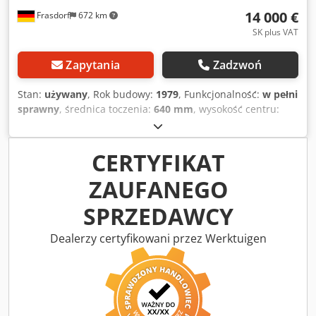
14 000 €
Frasdorf
672 km
SK plus VAT
Zapytania
Zadzwoń
Stan:
używany
, Rok budowy:
1979
, Funkcjonalność:
w pełni
sprawny
, średnica toczenia:
640 mm
, wysokość centru:
320 mm
, długość toczenia:
2 000 mm
, Tokarka sterowana i
z napędem VDF z cyfrowym wyświetlaczem, napędzany
suport górny, posuw w 3 osiach z szybkim posuwem,
CERTYFIKAT
uchwyt 3-szczękowy, tarcza tokarska, uchwyt Multifix z 5
ZAUFANEGO
wkładkami. Dkodpjxz Edzjfx Aczsr
SPRZEDAWCY
Dealerzy certyfikowani przez Werktuigen