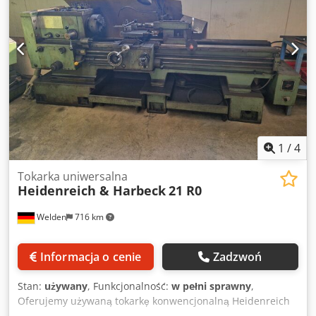
do załadunku. Z tego względu nie jest możliwa prezentacja
pod napięciem ani wykonanie filmu z pracy maszyny.
Ponadto nasza oferta zawiera najbardziej miarodajne
zdjęcia w możliwie najlepszej jakości. Przesłanie
dodatkowych fotografii nie jest możliwe. +++++
1
/
4
Tokarka uniwersalna
Heidenreich & Harbeck
21 R0
Welden
716 km
Informacja o cenie
Zadzwoń
Stan:
używany
, Funkcjonalność:
w pełni sprawny
,
Oferujemy używaną tokarkę konwencjonalną Heidenreich
& Harbeck 21 R0 z prowadnicą i śrubą pociągową, rok