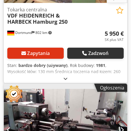
Tokarka centralna
VDF HEIDENREICH &
HARBECK
Hamburg 250
5 950 €
Dortmund
802 km
SK plus VAT
Zapytania
Zadzwoń
Stan:
bardzo dobry (używany)
, Rok budowy:
1981
,
Wysokość kłów: 130 mm Średnica toczenia nad łożem: 260
mm Średnica toczenia nad suportem: 140 mm Odległość
między kłami: 600 mm Otwór wrzeciona: 30 mm Szerokość
Ogłoszenia
łoża: 255 mm Gniazdo wrzeciona: DIN 55027 Gr. 5 Zakres
obrotów: 35,5 – 3150 obr./min Zakres posuwu wzdłużnego:
0,04 – 0,4 mm/obr. to samo, poprzecznie: 0,02 – 0,2
mm/obr. Gwinty metryczne: 0,2 – 18 mm Gwinty calowe: 2 –
76" Gwinty modułowe: 0,4 – 13,5 moduł Gwinty Diametral
Pitch: 2,6 – 36 Pitch gniazdo konika: MK 4 Moc napędu: 3
kW Wymiary dł. x szer. x wys.: 2140 x 850 x 1400 mm