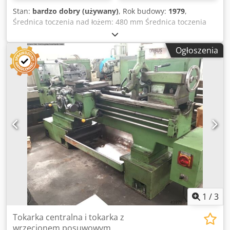
Stan:
bardzo dobry (używany)
, Rok budowy:
1979
,
Średnica toczenia nad łożem: 480 mm Średnica toczenia
nad suportem: 295 mm Dkjdpfx Acoyiu T Aezsr Długość
toczenia: 1000 mm Otwór wrzeciona: 56 mm Masa
Ogłoszenia
maszyny ok.: 1,8 t Zapotrzebowanie na miejsce ok.: 1,4 x
0,8 x 1,6 m
1
/
3
Tokarka centralna i tokarka z
wrzecionem posuwowym