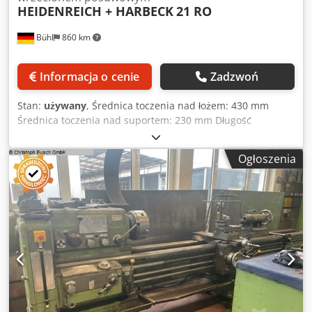
HEIDENREICH + HARBECK
21 RO
Bühl
860 km
Informacja o cenie
Zadzwoń
Stan:
używany
, Średnica toczenia nad łożem: 430 mm
Średnica toczenia nad suportem: 230 mm Długość
toczenia: 1000 mm Dedoxwp Enjpfx Aczekr Wysokość kłów:
215 mm Odległość między kłami: 1000 mm Przelot
Ogłoszenia
wrzeciona: 56 mm Zakres obrotów wrzeciona: 19 - 2000
obr./min Zapotrzebowanie mocy całkowitej: 7,5 kW Waga
maszyny ok.: 1,9 t Wymiary maszyny (dł. x szer. x wys.): 2,78
x 1,25 x 1,40 m Wyposażenie: uchwyt 3-szczękowy Ø250
mm, głowica narzędziowa 4-pozycyjna, podtrzymka stała