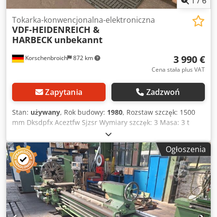
1
/
6
Tokarka-konwencjonalna-elektroniczna
VDF-HEIDENREICH &
HARBECK
unbekannt
3 990 €
Korschenbroich
872 km
Cena stała plus VAT
Zapytania
Zadzwoń
Stan:
używany
, Rok budowy:
1980
, Rozstaw szczęk: 1500
mm Dksdpfx Aceztfw Sjzsr Wymiary szczęk: 3 Masa: 3 t
Uchwyt Multifix: tak
Ogłoszenia