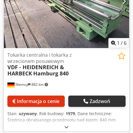
1
/
6
Tokarka centralna i tokarka z
wrzecionem posuwowym
VDF - HEIDENREICH &
HARBECK
Hamburg 840
Niemcy
882 km
Informacja o cenie
Zadzwoń
Stan:
używany
, Rok budowy:
1979
, Dane techniczne:
Średnica obrabianego przedmiotu nad łożem: 840 mm
Średnica obrabianego przedmiotu nad suportem: 520 mm
Długość obrabianego przedmiotu: 4000 mm Średnica