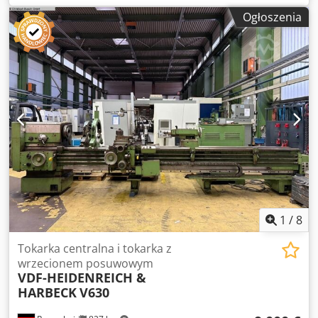
toczenia: 1 500 mm Średnica toczenia w wykroju: 580 mm
Ogłoszenia
Maks. przesuw suportu poprzecznego: ok. 415 mm Maks.
przesuw suportu górnego: ok. 140 mm Zakres obrotów: 0 -
1 800 obr./min Średnica wrzeciona głównego: 135 mm
Przelot wrzeciona: 68 mm Średnica stożka wewnętrznego:
83 mm Szerokość łoża: 403 mm Wyposażenie: Uchwyt
trójszczękowy FORKARDT F250 Cyfrowy odczyt 3-osiowy
FAGOR Podtrzymka stała Osłona uchwytu Wanna
odbierająca wióry Uchwyt narzędziowy: 6 szt. opraw
nożowych, 1 szt. oprawa do tulei zaciskowej Układ
chłodzenia
1
/
8
Tokarka centralna i tokarka z
wrzecionem posuwowym
VDF-HEIDENREICH &
HARBECK
V630