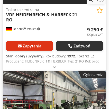
Tokarka centralna
VDF HEIDENREICH & HARBECK
21
RO
9 250 €
Iserlohn
798 km
SK plus VAT
Zapytania
Zadzwoń
Stan:
dobry (używany)
, Rok budowy:
1972
, Tokarka LZ
Producent: HEIDENREICH & HERBECK Typ: 21RO Rok prod.
1972 Wyposażona w szybkozłączny uchwyt Parat (10 szt.),
dokumentację maszynową, zegar gwintujący, kłowe
Ogłoszenia
wrzeciono, uchwyt 250 mm Forkardt. Średnica toczenia
nad łożem: 430 mm Średnica toczenia nad suportem: 255
mm Odległość między kłami: 1000 mm Długość toczenia:
750 mm Zakres obrotów wrzeciona: 19-2000 obr./min,
silnik 5,5 kW Przelot wrzeciona: 56 mm Dalsze dane w
karcie katalogowej Zapotrzebowanie na miejsce: długość
2900 mm, szerokość 1100 mm, wysokość 1300 mm, waga