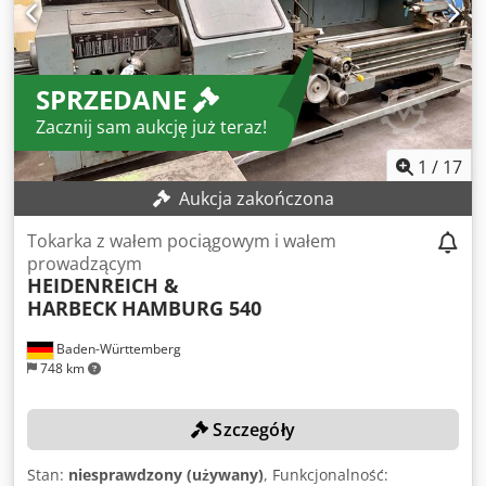
SPRZEDANE
Zacznij sam aukcję już teraz!
1
/
17
Aukcja zakończona
Tokarka z wałem pociągowym i wałem
prowadzącym
HEIDENREICH &
HARBECK
HAMBURG 540
Baden-Württemberg
748 km
Szczegóły
Stan:
niesprawdzony (używany)
, Funkcjonalność: