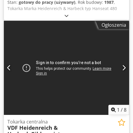
Stan:
gotowy do pracy (używany)
, Rok budowy:
1987
,
Tokarka Marka Heidenreich & Harbeck typ Hanseat 480
ROK 1987 wysokość środka 255 mm średnica toczenia nad
podporą 300 mm odległość między osiami 1500 mm 24
Ogłoszenia
prędkości od 23,6 do 2500 n1/min Konik MK 4 Uchwyt F 250
Wyświetlacz cyfrowy Heidenhain Silnik 380 V 11 kw
Wymiary transportowe: Dksdepviqispfx Aczor długość 3200
mm Szerokość 1200 mm Wysokość 1550 mm Waga 2,5 do.
1
/
8
Tokarka centralna
VDF Heidenreich &