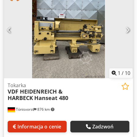
Posuw poprzeczny: 0,012-0,045 mm/obr Wysuw pinoli
konika: 225 mm Uchwyt konika MK: MK5 Całkowite
zapotrzebowanie mocy: 18 kW Waga maszyny ok.: 3,8 t
Wymiary maszyny (dł.x szer. x wys.): ok. 3,7 x 1,6 x 2,05 m
Uchwyt trójszczękowy D=320mm Suport górny obracany o
45 stopni w prawo i lewo
1
/
10
Tokarka
VDF HEIDENREICH &
HARBECK
Hanseat 480
Tönisvorst
876 km
Informacja o cenie
Zadzwoń