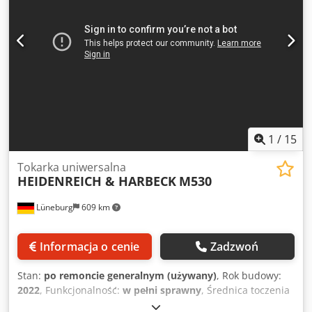
1
/
15
Tokarka uniwersalna
HEIDENREICH & HARBECK
M530
Lüneburg
609 km
Informacja o cenie
Zadzwoń
Stan:
po remoncie generalnym (używany)
, Rok budowy:
2022
, Funkcjonalność:
w pełni sprawny
, Średnica toczenia
nad łożem: 540 mm Dkedpfx Aceztc U Iezor Długość