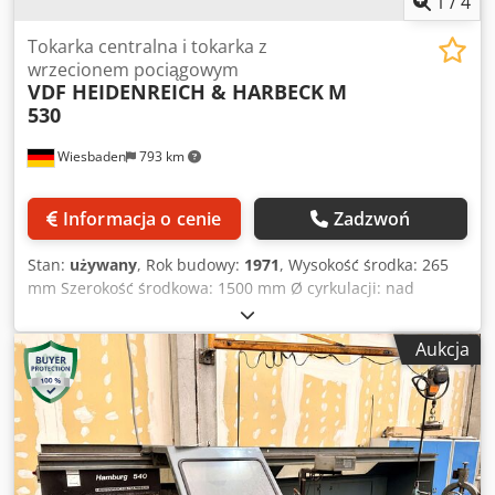
1
/
4
Tokarka centralna i tokarka z
wrzecionem pociągowym
VDF HEIDENREICH & HARBECK
M
530
Wiesbaden
793 km
Informacja o cenie
Zadzwoń
Stan:
używany
, Rok budowy:
1971
, Wysokość środka: 265
mm Szerokość środkowa: 1500 mm Ø cyrkulacji: nad
łóżkiem 540 mm Otwór wrzeciona: 65 mm Dsdpsurirdofx
Aczekr Mocowanie wrzeciona: rozmiar 8 Konik stożkowy: 5
Aukcja
MK Prędkości wrzeciona: 9 - 1800 obr. Posuwy:
wzdłużny/płaszczyznowy 0,063-2,24/0,032-1,12 mm/obr.
skoki gwintu: 0,35 - 560 mm podłączenie elektryczne: 380 V,
11 kW zapotrzebowanie na miejsce: 4580 x 1250 x 1330
mm Waga: 3200 kg