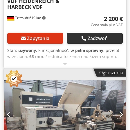
VDF HEIDENREICH &
HARBECK
VDF
2 200 €
Trittau
619 km
Cena stała plus VAT
Zapytania
Zadzwoń
Stan:
używany
, Funkcjonalność:
w pełni sprawny
, przelot
wrzeciona:
65 mm
, średnica toczenia nad łożem suportu:
520 mm
, Tokarka z wałkiem pociągowym i prowadzącym
Prod. Heidenreich & Harbeck Typ VDF Dedpfx Aoy A H
Ogłoszenia
Aksczjkr Dane techniczne Producent: Heidenreich &
Harbeck Typ: VDF Rok produkcji: nieznany Sterowanie:
konwencjonalne Odległość między kłami: 1500 mm
Średnica toczenia nad łożem: 520 mm Przelot wrzeciona:
65 mm Wymiary: Dł. 3,60 x Szer. 1,20 x Wys. 1,50 m Waga
maszyny: ok. 4 t Wyposażenie - 2-osiowy wskaźnik cyfrowy -
Liniarka 1500 mm brak Wszelkie dane bez gwarancji.
Prezentacja pod napięciem możliwa w każdej chwili w
naszej hali wystawowej.