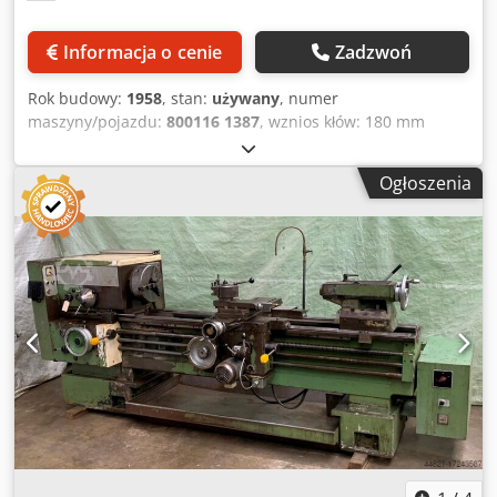
Informacja o cenie
Zadzwoń
Rok budowy:
1958
, stan:
używany
, numer
maszyny/pojazdu:
800116 1387
, wznios kłów: 180 mm
odległość od centrum miasta: 1500 mm maks. obiegu Ø
nad łożem: über Bett 380 mm wrzeciona nudne: 50 mm
Ogłoszenia
Trzpień ustalający: Gr. 6 uchwyt stożkowy konika: 5
prędkość obrotowa wrzeciona MK: 33,5 - 1500 obr/min
przekazywanie paszy: laengs/plan 0,004-1,05/0,001-0,35
mm/skok gwintu U: 0,25 - 96 mm Przyłącze elektryczne: 380
V, wymagana ilość miejsca na 2,6/3,7 kW: 3470 x 950 x 1240
mm Waga: 1670 kg Dkedodbp D Uspfx Aczer