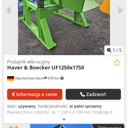
1
/
5
Podajnik wibracyjny
Haver & Boecker
UF1250x1750
Oberleichtersbach
678 km
Informacja o cenie
Zadzwoń
Stan:
używany
, Funkcjonalność:
w pełni sprawny
,
Powierzchnia robocza: ok. 1 250 x 2 100 mm Dcjdezgv E
Tjpfx Amrsk 2 x silniki wibracyjne 1,4 kW na nowej,
stabilnej konstrukcji stalowej