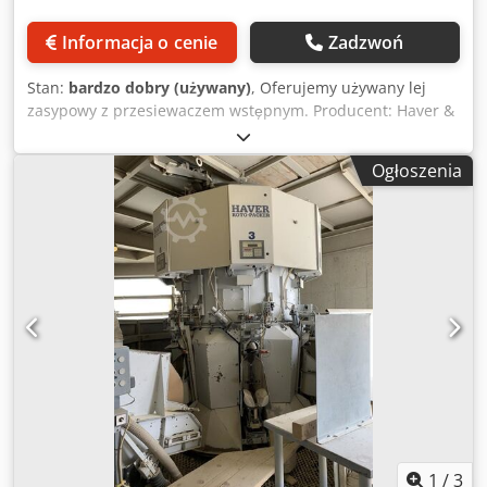
Informacja o cenie
Zadzwoń
Stan:
bardzo dobry (używany)
, Oferujemy używany lej
zasypowy z przesiewaczem wstępnym. Producent: Haver &
Boecker. Zbudowany w 1995 roku. Typ: UF 1200x3650.
Dcodpfxov N H Hde Amrsk Bardzo dobry stan, w pełni
Ogłoszenia
sprawny.
1
/
3