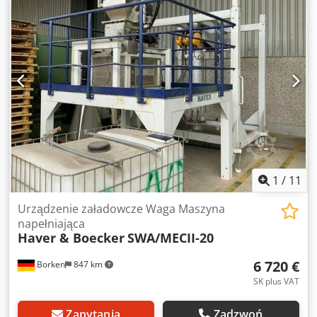
1
/
11
Urządzenie załadowcze Waga Maszyna
napełniająca
Haver & Boecker
SWA/MECII-20
6 720 €
Borken
847 km
SK plus VAT
Zapytania
Zadzwoń