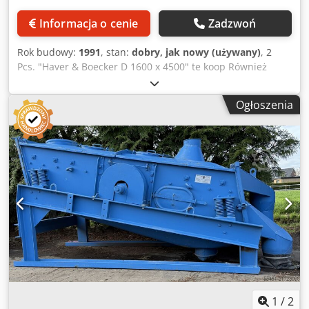
Informacja o cenie
Zadzwoń
Rok budowy:
1991
, stan:
dobry, jak nowy (używany)
, 2
Pcs. "Haver & Boecker D 1600 x 4500" te koop Również
wielu innych producentów, takich jak: ThyssenKrupp / BOA
/ Metso / Allis-Chalmers / Skett / Siebtechnik Znajdź naszą
Ogłoszenia
pełną listę magazynową na naszej stronie internetowej.
Producent: Haver & Boecker Typ: D 1600 x 4500 Wielkość:
1.600 mm x 4.500 mm Ilość pokładów: 2 Dsdpfxsgtxm Ro
Amrock Rok produkcji: 1991 W zestawie: - Silnik elektryczny
- Rama - Sprężyny gumowe
1
/
2