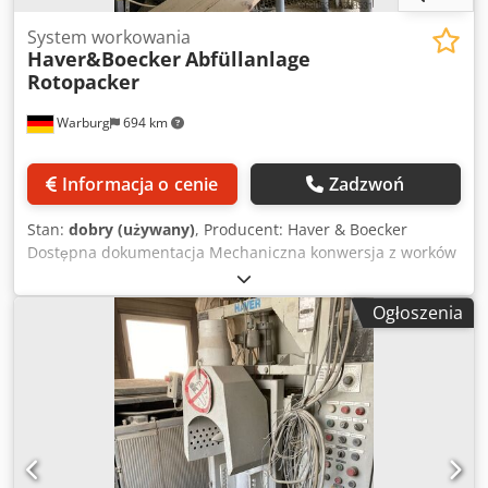
System workowania
Haver&Boecker
Abfüllanlage
Rotopacker
Warburg
694 km
Informacja o cenie
Zadzwoń
Stan:
dobry (używany)
, Producent: Haver & Boecker
Dostępna dokumentacja Mechaniczna konwersja z worków
50 kg na 25 kg w 1999 r. System sterowania: Siemens S7
Konwersja do najnowszej wersji z obsługą części
Ogłoszenia
zamiennych w 2015 r. Obsługiwane typy worków: wapno
palone, wapno hydratyzowane, cement, gips Dcedpov Sz
Tdefx Amrjk