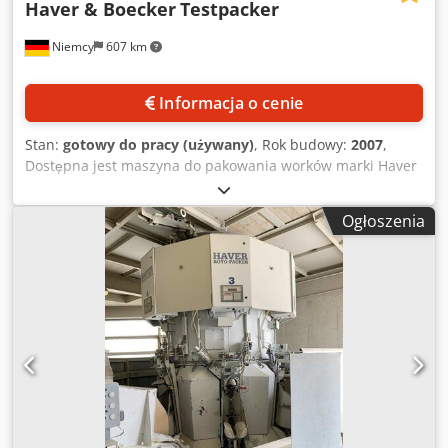
Haver & Boecker
Testpacker
Niemcy
607 km
Informacja o cenie
Stan:
gotowy do pracy (używany)
, Rok budowy:
2007
,
Dostępna jest maszyna do pakowania worków marki Haver
& Boecker wykorzystywana jako maszyna testowa do
napełniania różnych sypkich materiałów proszkowych,
Ogłoszenia
wyposażona w elektronikę wagową MEC 3. Zakres ważenia:
10 kg–50 kg, krok nastawy: 50 g, masa napełniania worka:
25 kg, wydajność przy 25 kg: ok. 180 szt./godz., maks.
wilgotność produktu: 0%, temperatura napełniania
produktu: 20°C, materiał worka: 2-warstwowy papier/PE z
włókniną filtracyjną. Dokumentacja dostępna. Możliwość
obejrzenia na miejscu. Dcjdpsx U Dv Sofx Amrsk