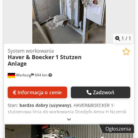
1
/
1
System workowania
Haver & Boecker
1 Stutzen
Anlage
Warburg
694 km
Informacja o cenie
Zadzwoń
Stan:
bardzo dobry (używany)
, HAVER&BOECKER 1-
stutzenowa linia do workowania Dcedpfx Amsx H Nczersk
Ogłoszenia