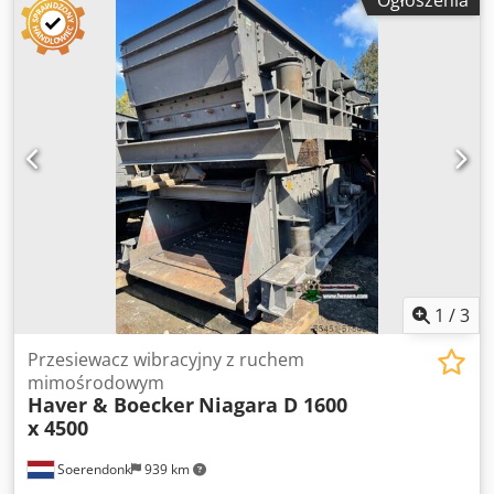
Ogłoszenia
1
/
3
Przesiewacz wibracyjny z ruchem
mimośrodowym
Haver & Boecker
Niagara D 1600
x 4500
Soerendonk
939 km