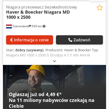
Niagara przesiewacz bezwładnościowy
Haver & Boecker
Niagara MD
1000 x 2500
Soerendonk
939 km
Informacja o cenie
Zadzwoń
Stan:
dobry (używany)
, Producent: Haver & Boecker Typ:
Niagara MD 1000 x 2500 G Dcsdpjy A S T Iefx Amrsk
Rozmiar pokładów: 1.000 x 2.500 mm Sito dwupokładowe
Zawiera: – Rama – Sprężyny – Napęd 4 kW Przesiewacz
może zostać poddany piaskowaniu i malowaniu.
Ogłaszaj już od 4,49 €
*
Na
11 miliony nabywców
czekają na
Ciebie