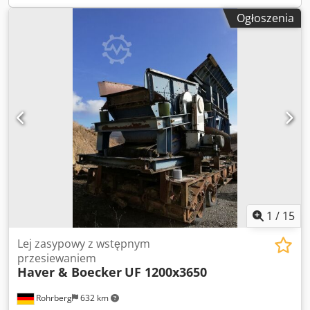
Ogłoszenia
1
/
15
Lej zasypowy z wstępnym
przesiewaniem
Haver & Boecker
UF 1200x3650
Rohrberg
632 km