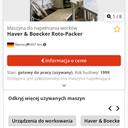
1
/
8
Maszyna do napełniania worków
Haver & Boecker
Roto-Packer
Niemcy
607 km
Informacja o cenie
Stan:
gotowy do pracy (używany)
, Rok budowy:
1999
,
Dostępna jest półautomatyczna maszyna napełniająca
worki firmy Haver & Boecker. Stacje: 6, maks. waga worka:
25 kg, wydajność napełniania: 1600 worków/h, formaty
worków: wapno palone/wapno
Odkryj więcej używanych maszyn
hydratyzowane/cement/gips, uziarnienie: regulowane,
sterowanie: Siemens S7. Maszyna zostanie
zmodernizowana w 2025 roku. Dokumentacja dostępna.
a
Możliwa jest wizyta na miejscu. Dsdpfx Amev Tcq Horock
Urządzenia do workowania
Haver & Boecker M