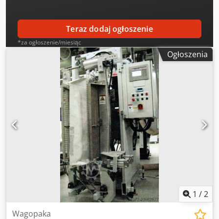
Teraz dodaj ogłoszenie
*za ogłoszenie/miesiąc
Ogłoszenia
1
/
2
Wagopaka