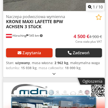
1
/
10
Naczepa podwoziowa wymienna
KRONE
MAXI LAFETTE BPW
ACHSEN 3 STüCK
4 500 €
Hörsching
545 km
4 900 €
Cena stała plus VAT
Zapytania
Zadzwoń
Stan:
używany
, masa własna:
2 962 kg
, maksymalna waga
ładunku:
15 038 kg
, masa całkowita:
18 000 kg
,
konfiguracja osi:
2 osie
, pierwsza rejestracja:
02/2017
,
zawieszenie:
powietrze
, rozmiar opony:
445/45/R19,5
,
Ogłoszenia
Wyposażenie:
ABS
, | Krone Maxi Lafette | Osie BPW z
hamulcami tarczowymi | Uchwyt na koło zapasowe |
Opony: 445/45 R19,5 | Z zastrzeżeniem pomyłek, błędów
wprowadzania danych i wcześniejszej sprzedaży. Dodeu D
Hn Ispfx Adwock