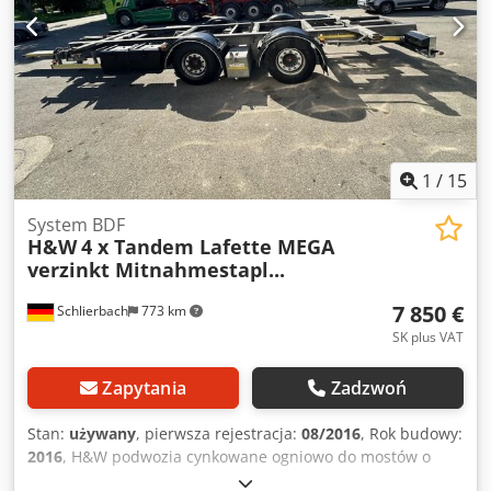
Adwjk Zastrzeżenie pomyłek i sprzedaży pośredniej! =
Dalsze informacje = Rok produkcji: 2002 Aby uzyskać więcej
informacji, proszę kontaktować się z Joannis Arpantzanis
lub Kai Bühler.
1
/
15
System BDF
H&W
4 x Tandem Lafette MEGA
verzinkt Mitnahmestapl...
7 850 €
Schlierbach
773 km
SK plus VAT
Zapytania
Zadzwoń
Stan:
używany
, pierwsza rejestracja:
08/2016
, Rok budowy:
2016
, H&W podwozia cynkowane ogniowo do mostów o
długości do 7,82 m z uchwytem na wózek widłowy i osią