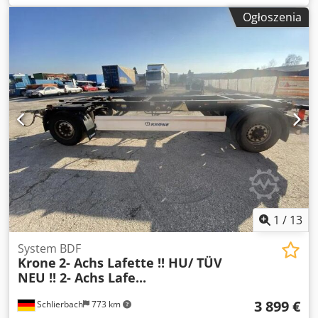
podnoszoną Dostępne 3 sztuki!! Do wszystkich długości
Ogłoszenia
mostów (7.150 / 7.450 / 7.820 mm!!) Uchwyt na wózek
widłowy! • Całkowicie cynkowane / anodowane podwozia •
Bardzo niska konstrukcja • 2 x pneumatyczne osie SAF 9 t •
Instalacja podnoszenia i opuszczania • Opony 435/50 R
19,5 • Hamulce tarczowe • Oś podnoszona (1. oś) -
niemieckie podwozia! - z pierwszej ręki - TÜV/SP: NOWY!
Zastrzega się możliwość pomyłek i wcześniejszej
sprzedaży. Djdpfxewmn Uij Adwsck
1
/
13
System BDF
Krone
2- Achs Lafette !! HU/ TÜV
NEU !! 2- Achs Lafe...
3 899 €
Schlierbach
773 km