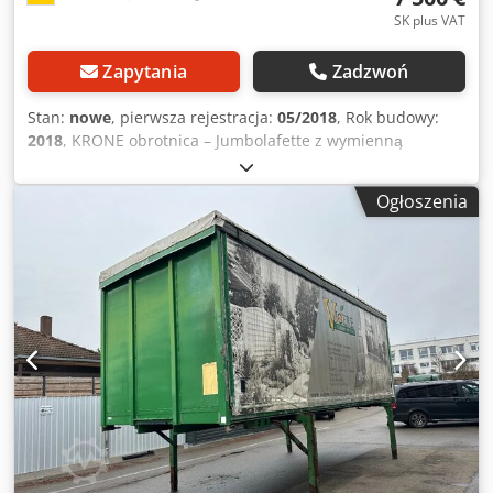
SK plus VAT
Zapytania
Zadzwoń
Stan:
nowe
, pierwsza rejestracja:
05/2018
, Rok budowy:
2018
, KRONE obrotnica – Jumbolafette z wymienną
nadbudową Dostępnych 15 sztuk: roczniki od 2012 do
2018!! Ceny: od € 3.900,-- do € 7.900,-- netto – w tym nowy
Ogłoszenia
przegląd TÜV! • ABS • Hamulce tarczowe • Osie BPW – ECO
Plus • Całkowite zawieszenie pneumatyczne • Instalacja
podnoszenia i opuszczania • Tylne światła LED • Około 600
mm – przesuwne dyszle • Rozmiar opon: 445/45 R 19.5 •
Opony w dobrym stanie! • Dopuszczalna masa całkowita:
18 000 kg • Masa własna: 2 900 kg • Wysokość załadunku: 1
002 mm! Dsdswmpkxspfx Adweck - Nowy przegląd HU / SP!
- Gotowy do pracy Zastrzeżenie błędów i sprzedaży
pośredniej! = Dalsze informacje = Ładowność: 18 000 kg