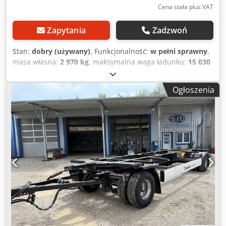
Cena stała plus VAT
Zapytania
Zadzwoń
Stan:
dobry (używany)
, Funkcjonalność:
w pełni sprawny
,
masa własna:
2 970 kg
, maksymalna waga ładunku:
15 030
kg
, masa całkowita:
18 000 kg
, konfiguracja osi:
2 osie
,
pierwsza rejestracja:
09/2019
, następna inspekcja (TÜV):
Ogłoszenia
08/2026
, zawieszenie:
powietrze
, rozmiar opony:
445/45R19,5
, maksymalna prędkość:
125 km/h
,
Wyposażenie:
ABS
, NIEMIECKI DEALER oferuje: zadbane
podwozia pod zabudowę z szerokimi oponami wiele sztuk
dostępnych 445/45R19,5 dyszel przestawny wzdłużnie
Dodpfx Aszrtc Tjdwjck iosie BPW hamulce tarczowe długie
miechy pneumatyczne wysokość podnoszenia do 1420 mm
wszystkie z badaniem technicznym (HU) i dodatkowymi
badaniami (SP) opony w bardzo dobrym stanie rok
produkcji 2019 dopuszczalna masa całkowita 18 000 kg
masa własna 2 970 kg W magazynie wiele podwozi i
wymiennych nadwozi! ##### PROSZĘ DZWONIĆ - NIE
PISAĆ MAILI! ##### DOSTAWA MOŻLIWA NA TERENIE