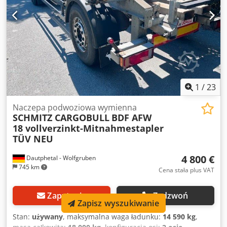
i używanych pojazdów użytkowych. Na terenie 11 000 m²
znajduje się duży wybór pojazdów. Naszą filozofię firmy
charakteryzuje uczciwość i rzetelność. Ponieważ zależy
nam na zadowoleniu klientów, oferujemy kompleksowy
pakiet usług i zapewniamy kompetentnego doradcę, który
wspiera klientów w procesie zakupu lub sprzedaży
pojazdów. Przekonaj się sam! Nasze usługi: Ładowanie
pojazdów Chętnie pomożemy w załadowaniu zakupionych
1
/
23
pojazdów. Organizacja transportów specjalnych Chętnie
pomożemy w organizacji transportów specjalnych. Tablice
Naczepa podwoziowa wymienna
rejestracyjne / tablice eksportowe Chętnie pomożemy w
SCHMITZ CARGOBULL
BDF AFW
uzyskaniu tablic eksportowych / krótkoterminowych tablic
18 vollverzinkt-Mitnahmestapler
rejestracyjnych. Załatwianie formalności celnych Chętnie
TÜV NEU
pomożemy w załatwianiu spraw celnych. Dodpfx Adjzr
Sydewock
4 800 €
Dautphetal - Wolfgruben
745 km
Cena stała plus VAT
Zapytania
Zadzwoń
Zapisz wyszukiwanie
Stan:
używany
, maksymalna waga ładunku:
14 590 kg
,