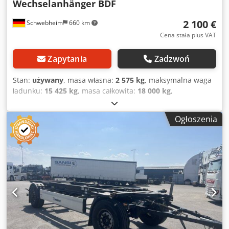
Wechselanhänger BDF
2 100 €
Schwebheim
660 km
Cena stała plus VAT
Zapytania
Zadzwoń
Stan:
używany
, masa własna:
2 575 kg
, maksymalna waga
ładunku:
15 425 kg
, masa całkowita:
18 000 kg
,
konfiguracja osi:
2 osie
, pierwsza rejestracja:
10/2015
,
zawieszenie:
powietrze
, rozmiar opony:
385/65 R 22,5
,
Ogłoszenia
kolor:
inny
, typ przekładni:
inny
, rozmiar przedniej opony:
385/65 R 22,5
, rozmiar tylnej opony:
385/65 R 22,5
, kabin
kierowcy:
inny
, klasa emisji:
brak
, Wyposażenie:
ABS,
hamulec pneumatyczny
, -- Zastrzegamy sobie możliwość
wystąpienia błędów drukarskich, pomyłek i zmian, zdjęcia
poglądowe --, Więcej danych pod: !, Więcej szczegółów: !
Dcsdpfjzr Sa Rjx Adwok