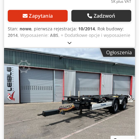
SK plus VAT
Zapytania
Zadzwoń
Stan:
nowe
, pierwsza rejestracja:
10/2014
, Rok budowy:
2014
, Wyposażenie:
ABS
, = Dodatkowe opcje i wyposażenie
= - Elektroniczny układ hamulcowy (EBS) = Uwagi =
Standardowa podwoziówka Krone • Hamulce tarczowe •
Ogłoszenia
ABS • Zawieszenie pneumatyczne • 2 osie SAF na
zawieszeniu pneumatycznym • System podnoszenia /
opuszczania • Rozmiar opon: 385/65 R22,5 felgi stalowe •
Stan opon: średni: ~ 6,5 mm - niemiecka podwoziówka!
Dcedpfewmpbkex Adwsk - 1. właściciel! - Badanie
techniczne / przegląd: nowe! Zastrzegamy możliwość
pomyłek i wcześniejszej sprzedaży! = Dalsze informacje =
Uszkodzenia: brak