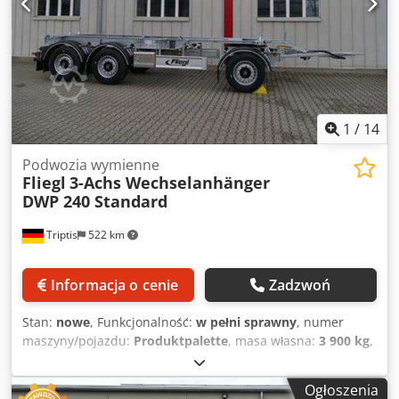
Dcodpfx Aozridyedwsk PROSIMY O TELEFON - NIE
ODPOWIADAMY NA E-MAILE! ##### DOSTAWA MOŻLIWA
NA TERENIE CAŁYCH NIEMIEC! MEPO-NUTZFAHRZEUGE
DOSTARCZA OD 1983 ROKU! OGŁĘDZINY TYLKO PO
UZGODNIENIU! #####
1
/
14
Podwozia wymienne
Fliegl
3-Achs Wechselanhänger
DWP 240 Standard
Triptis
522 km
Informacja o cenie
Zadzwoń
Stan:
nowe
, Funkcjonalność:
w pełni sprawny
, numer
maszyny/pojazdu:
Produktpalette
, masa własna:
3 900 kg
,
maksymalna waga ładunku:
20 100 kg
, masa całkowita:
24 000 kg
, konfiguracja osi:
3 osie
, całkowita długość:
9 200
Ogłoszenia
mm
, całkowita szerokość:
2 550 mm
, całkowita wysokość: