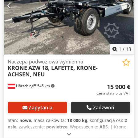
MAILI! ##### DOSTAWA JEST MOŻLIWA W CAŁEJ
NIEMCZECH! MEPO-NUTZFAHRZEUGE DZIAŁA OD 1983
ROKU! OGLĘDZINY TYLKO PO UMÓWIENIU! #####
1
/
13
Naczepa podwoziowa wymienna
KRONE
AZW 18, LAFETTE, KRONE-
ACHSEN, NEU
15 900 €
Hörsching
545 km
Cena stała plus VAT
Zapytania
Zadzwoń
Stan:
nowe
, masa całkowita:
18 000 kg
, konfiguracja osi:
2
osie
, zawieszenie:
powietrze
, Wyposażenie:
ABS
, | Krone
AZW18, podwozie | Oś Krone z hamulcami tarczowymi |