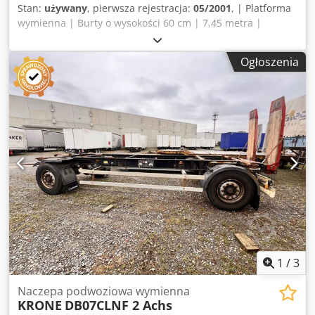
Stan:
używany
, pierwsza rejestracja:
05/2001
, | Platforma
wymienna | Burty o wysokości 60 cm | 7,45 metra |
Zastrzegamy sobie prawo do wprowadzenia zmian, błędów
w druku i wcześniejszej sprzedaży. Dsdpozrxawefx Adwsck
Ogłoszenia
1
/
3
Naczepa podwoziowa wymienna
KRONE
DB07CLNF 2 Achs