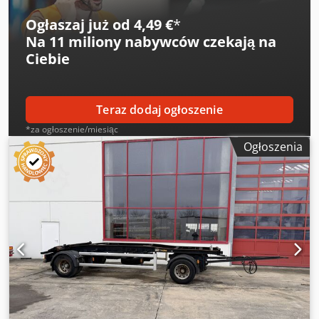
wprowadzania oraz wcześniejszej sprzedaży.
Ogłaszaj już od 4,49 €
*
Dedjzquwvjpfx Adwsck
Na
11 miliony nabywców
czekają na
Ciebie
Teraz dodaj ogłoszenie
*za ogłoszenie/miesiąc
Ogłoszenia