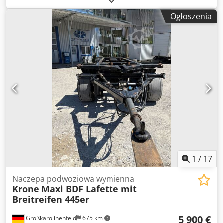
stanie jak nowa Kögel * Opony 18-19,5 * Platforma BDF,
Ogłoszenia
rama wymienna * Dwuosiowa * Osie SAF * Dopuszczalna
masa całkowita 18 000 kg Możliwość przyjęcia w rozliczenie
Finansowanie od 3,99% Zastrzegamy sobie prawo do
błędów i wcześniejszej sprzedaży! Informacje zawarte w
tym ogłoszeniu są jedynie opisem i nie stanowią gwarancji
cech produktu. Sprzedawca nie ponosi odpowiedzialności
za błędy w pisowni i przesyłaniu danych. Wyposażenie
wymienione w ogłoszeniu należy sprawdzić oddzielnie.
Wszystkie informacje zawarte w ogłoszeniach są nie
wiążące! Dostawa na terenie całego kraju na zamówienie
Godziny otwarcia: od poniedziałku do czwartku w
godzinach 9:00–17:00 Dcsdpfszp S N Tsx Adwok Piątek w
godzinach 9:00–14:00 oraz po wcześniejszym
uzgodnieniu!!!
1
/
17
Naczepa podwoziowa wymienna
Krone
Maxi BDF Lafette mit
Breitreifen 445er
5 900 €
Großkarolinenfeld
675 km