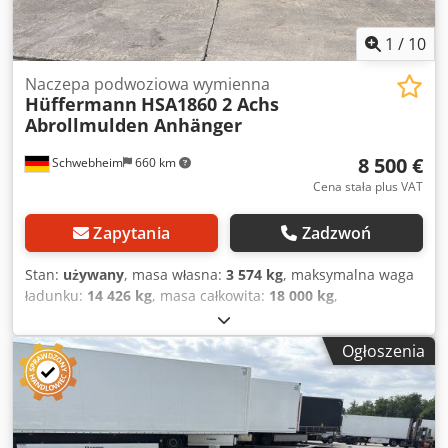
1
/
10
Naczepa podwoziowa wymienna
Hüffermann
HSA1860 2 Achs
Abrollmulden Anhänger
8 500 €
Schwebheim
660 km
Cena stała plus VAT
Zapytania
Zadzwoń
Stan:
używany
, masa własna:
3 574 kg
, maksymalna waga
ładunku:
14 426 kg
, masa całkowita:
18 000 kg
,
konfiguracja osi:
2 osie
, pierwsza rejestracja:
05/2000
,
zawieszenie:
powietrze
, rozmiar opony:
265/70R19,5
Ogłoszenia
143/141J
, kolor:
inny
, typ przekładni:
inny
, rozmiar
przedniej opony:
265/70R19,5 143/141J
, rozmiar tylnej
opony:
265/70R19,5 143/141J
, kabin kierowcy:
inny
, klasa
emisji:
brak
, Wyposażenie:
ABS, hamulec pneumatyczny
,
z tyłu z uchylnym zabezpieczeniem przed wjechaniem pod