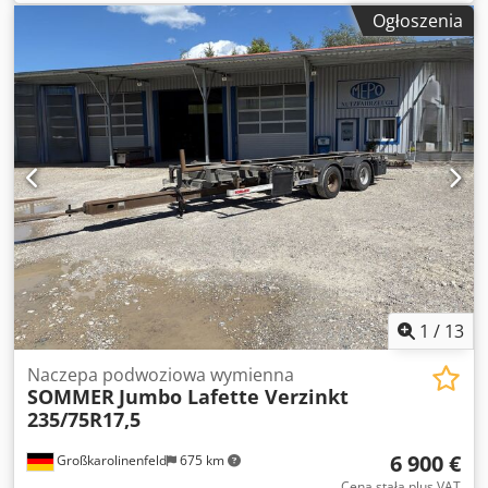
Nowy pojazd | Uchwyt na koło zapasowe | Regulowana
Ogłoszenia
dyszel | 385/65R22,5 | Zastrzegamy sobie prawo do
błędów, pomyłek w danych oraz wcześniejszej sprzedaży.
Dsdpfx Adezl Rquewsck
1
/
13
Naczepa podwoziowa wymienna
SOMMER
Jumbo Lafette Verzinkt
235/75R17,5
6 900 €
Großkarolinenfeld
675 km
Cena stała plus VAT