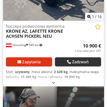
1
/
16
Naczepa podwoziowa wymienna
KRONE
AZ, LAFETTE KRONE
ACHSEN PICKERL NEU
10 900 €
Hörsching
545 km
Cena stała plus VAT
Zapytania
Zadzwoń
Stan:
używany
, masa własna:
2 620 kg
, maksymalna waga
ładunku:
15 380 kg
, masa całkowita:
18 000 kg
,
konfiguracja osi:
2 osie
, pierwsza rejestracja:
07/2023
,
następna inspekcja (TÜV):
07/2027
, zawieszenie:
powietrze
, rozmiar opony:
385/65/R22.5
, Wyposażenie:
ABS
, | Krone AZ Lafeta | Osie BPW z hamulcami
tarczowymi | Uchwyt na koło zapasowe | Opony
385/65/R22.5 | Zastrzega się możliwość pomyłek, błędów