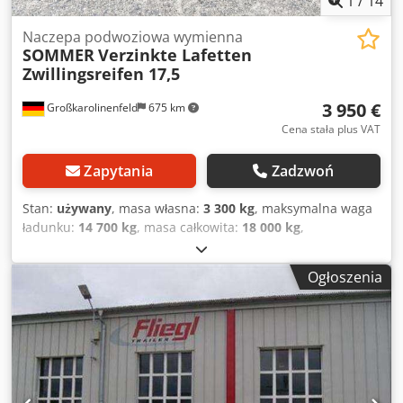
1
/
14
Naczepa podwoziowa wymienna
SOMMER
Verzinkte Lafetten
Zwillingsreifen 17,5
3 950 €
Großkarolinenfeld
675 km
Cena stała plus VAT
Zapytania
Zadzwoń
Stan:
używany
, masa własna:
3 300 kg
, maksymalna waga
ładunku:
14 700 kg
, masa całkowita:
18 000 kg
,
konfiguracja osi:
2 osie
, pierwsza rejestracja:
10/2008
,
następna inspekcja (TÜV):
11/2026
, zawieszenie:
Ogłoszenia
powietrze
, rozmiar opony:
235/75R17,5
, Wyposażenie:
ABS
, NIEMIECKI HANDLOWIEC oferuje: Przyczepa BDF do
wymiennych nadwozi wielokrotnie na magazynie
OCYNKOWANA Bliźniacze koła 235/75R17,5 Długie miechy
powietrzne Wysokość podnoszenia 1390 mm Hamulce
bębnowe Cena netto za sztukę 3950,- Euro Wiele lawet i
wymiennych nadwozi dostępnych na magazynie! #####