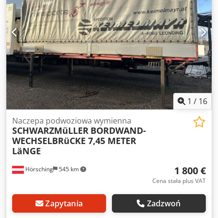
1
/
16
Naczepa podwoziowa wymienna
SCHWARZMüLLER
BORDWAND-
WECHSELBRüCKE 7,45 METER
LäNGE
1 800 €
Hörsching
545 km
Cena stała plus VAT
Zapytania
Zadzwoń