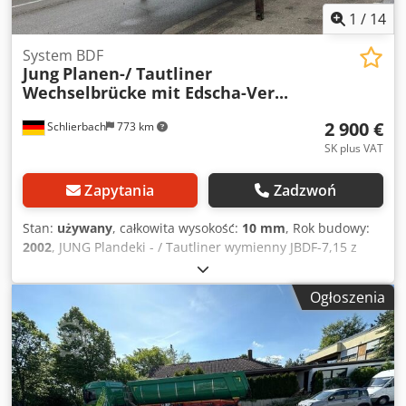
1
/
14
System BDF
Jung
Planen-/ Tautliner
Wechselbrücke mit Edscha-Ver...
2 900 €
Schlierbach
773 km
SK plus VAT
Zapytania
Zadzwoń
Stan:
używany
, całkowita wysokość:
10 mm
, Rok budowy:
2002
, JUNG Plandeki - / Tautliner wymienny JBDF-7,15 z
dachem Edscha - Pokrycie na 17 palet i zabezpieczenie
ładunku ● Boczne przesuwne plandeki z pionowymi, w
Ogłoszenia
plandece osadzonymi metalowymi słupkami do
zabezpieczenia ładunku ● Dach EDSCHA ● Drzwi portalowe
z tyłu ● Poczwórny rygiel obrotowy ● Drewniana podłoga ●
Boczne listwy dziurkowane po prawej i lewej stronie do
mocowania ładunku ● Wymiary wewnętrzne / załadunkowe:
7.100 x 2.470 x 2.200 mm (dł.x szer.x wys.) Dcedpfxeyutyls