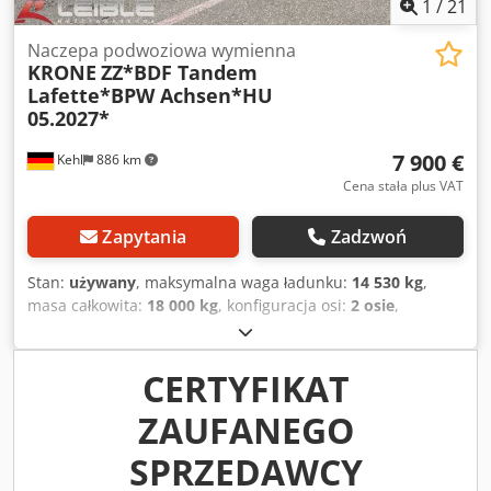
1
/
21
Naczepa podwoziowa wymienna
KRONE
ZZ*BDF Tandem
Lafette*BPW Achsen*HU
05.2027*
7 900 €
Kehl
886 km
Cena stała plus VAT
Zapytania
Zadzwoń
Stan:
używany
, maksymalna waga ładunku:
14 530 kg
,
masa całkowita:
18 000 kg
, konfiguracja osi:
2 osie
,
pierwsza rejestracja:
01/2019
, następna inspekcja (TÜV):
05/2027
, całkowita szerokość:
2 480 mm
, całkowita
wysokość:
1 090 mm
, Rok budowy:
2019
, Wyposażenie:
CERTYFIKAT
ABS
, 2-osiowy, przyczepowy zestaw Krone AZ18 XFO BDF
ZAUFANEGO
Numer VIN: 0867514 Podwozie / elementy montażowe: *
Zawieszenie pneumatyczne / podnoszenie i opuszczanie *
SPRZEDAWCY
Duże pneumatyczne poduszki * 2 osie BPW z hamulcami
tarczowymi * Opony: 385/55 R22.5 * Pozostała głębokość