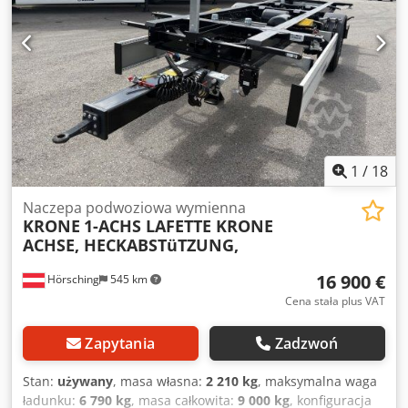
pojazd, -- zastrzegamy sobie prawo do błędów drukarskich,
pomyłek i zmian, zdjęcia poglądowe --, więcej danych na
żądanie!, Więcej szczegółów: ! Dedpfxezrqg No Adwjck
1
/
18
Naczepa podwoziowa wymienna
KRONE
1-ACHS LAFETTE KRONE
ACHSE, HECKABSTüTZUNG,
16 900 €
Hörsching
545 km
Cena stała plus VAT
Zapytania
Zadzwoń
Stan:
używany
, masa własna:
2 210 kg
, maksymalna waga
ładunku:
6 790 kg
, masa całkowita:
9 000 kg
, konfiguracja