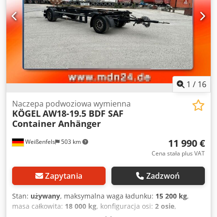
1
/
16
Naczepa podwoziowa wymienna
KÖGEL
AW18-19.5 BDF SAF
Container Anhänger
11 990 €
Weißenfels
503 km
Cena stała plus VAT
Zapytania
Zadzwoń
Stan:
używany
, maksymalna waga ładunku:
15 200 kg
,
masa całkowita:
18 000 kg
, konfiguracja osi:
2 osie
,
pierwsza rejestracja:
03/2024
, Nr int.: Kögel Przyczepa w