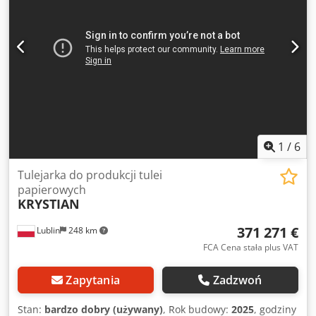
1
/
6
Tulejarka do produkcji tulei
papierowych
KRYSTIAN
371 271 €
Lublin
248 km
FCA Cena stała plus VAT
Zapytania
Zadzwoń
Stan:
bardzo dobry (używany)
, Rok budowy:
2025
, godziny