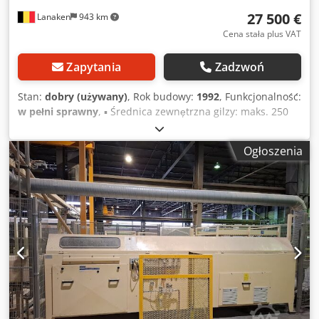
27 500 €
Lanaken
943 km
Cena stała plus VAT
Zapytania
Zadzwoń
Stan:
dobry (używany)
, Rok budowy:
1992
, Funkcjonalność:
w pełni sprawny
, ▪ Średnica zewnętrzna gilzy: maks. 250
mm ▪ Średnica wewnętrzna gilzy: maks. 200 mm ▪ Długość
gilzy (wejście): maks. 5000 mm ▪ Długość cięcia: 100 – 2500
Ogłoszenia
mm Dkodpfxoy Tk Sqo Apajr Kompletna linia do cięcia gilz,
włącznie z systemem odpylania.