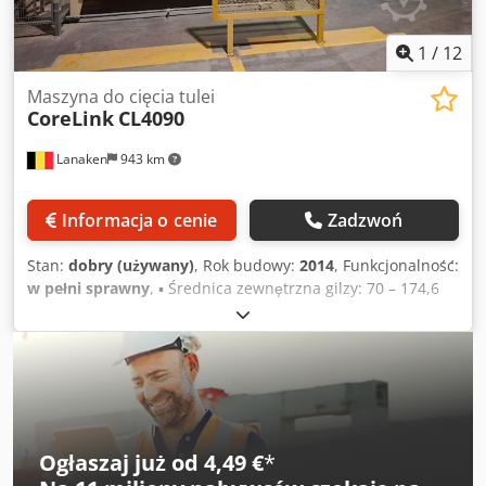
1
/
12
Maszyna do cięcia tulei
CoreLink
CL4090
Lanaken
943 km
Informacja o cenie
Zadzwoń
Stan:
dobry (używany)
, Rok budowy:
2014
, Funkcjonalność:
w pełni sprawny
, ▪ Średnica zewnętrzna gilzy: 70 – 174,6
mm Dksdpfxsy N Stue Apaer ▪ Średnica wewnętrzna gilzy:
60 - 150,7 mm ▪ Długość gilzy (wejście): maks. 4780 mm ▪
Długość cięcia: 100 – 3000 mm ▪ Wydajność projektowa: 300
cięć/h Kompletna linia do cięcia gilz, w skład której
wchodzą: stojak załadowczy, stół z zasobnikiem, stojak na
gilzy, robot do gilz, rynna, podajnik, przecinarka do gilz,
stół podnośnikowy, wózki transportowe oraz jednostka
Ogłaszaj już od 4,49 €
*
odpylająca.