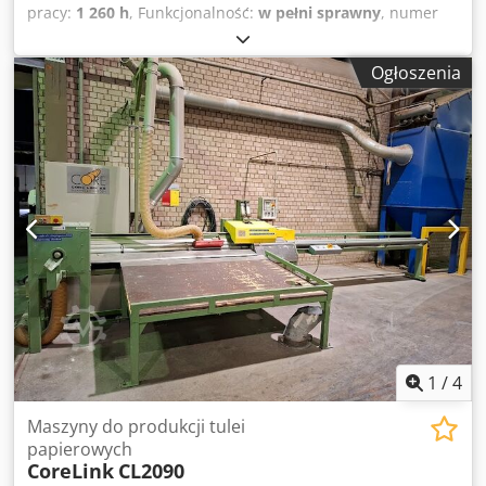
pracy:
1 260 h
, Funkcjonalność:
w pełni sprawny
, numer
maszyny/pojazdu:
548
, średnica wewnętrzna:
38 mm
,
długość cięcia (maks.):
4 000 mm
, Tulejarka przeznaczona
Ogłoszenia
jest do produkcji rur papierowych 25-warstwowych o
średnicy wewnętrznej od Ø 38 do Ø 250 milimetrów. 3 lata
gwarancji. Dsdpfsyvgcvjx Apaskr
1
/
4
Maszyny do produkcji tulei
papierowych
CoreLink
CL2090