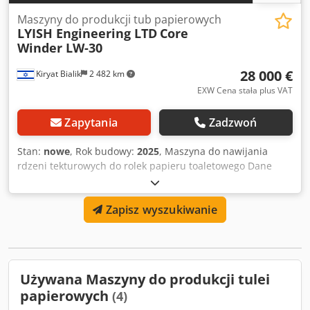
Maszyny do produkcji tub papierowych
LYISH Engineering LTD
Core
Winder LW-30
28 000 €
Kiryat Bialik
2 482 km
EXW Cena stała plus VAT
Zapytania
Zadzwoń
Stan:
nowe
, Rok budowy:
2025
, Maszyna do nawijania
rdzeni tekturowych do rolek papieru toaletowego Dane
techniczne • Szerokość wstęgi kartonu 60 - 76 mm •
Prędkość produkcji 35 - 40 m/min • Średnica rdzenia 40
Zapisz wyszukiwanie
mm - 80 mm • Liczba warstw 2, 3, 4 warstwy. (więcej opcji) •
Długość cięcia 600-2900 mm Dodpoit N Rvsfx Apaskr Cechy
• Praca z gorącym lub zimnym klejem. • Wymienne
trzpienie. (dla różnych rozmiarów rdzenia) • Cięcie
zgniatające za pomocą dwóch lub trzech okrągłych noży z
Używana Maszyny do produkcji tulei
synchronicznym ruchem. • Zmienna prędkość –
papierowych
(4)
elektroniczna. (trzy fazy)