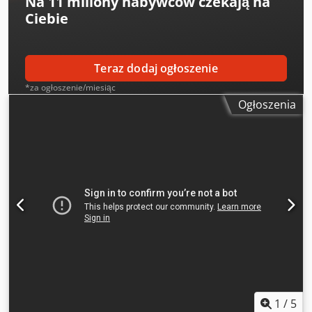
Na
11 miliony nabywców
czekają na
Ciebie
Teraz dodaj ogłoszenie
*za ogłoszenie/miesiąc
Ogłoszenia
1
/
5