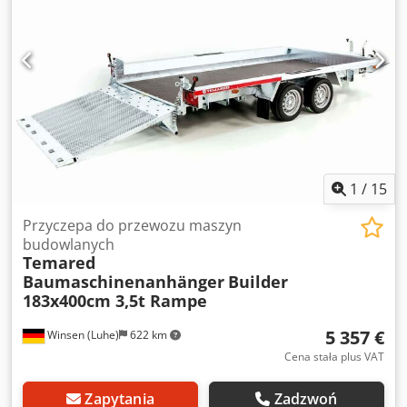
1
/
15
Przyczepa do przewozu maszyn
budowlanych
Temared
Baumaschinenanhänger
Builder
183x400cm 3,5t Rampe
5 357 €
Winsen (Luhe)
622 km
Cena stała plus VAT
Zapytania
Zadzwoń