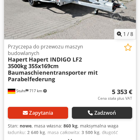
skrzynka narzędziowa, pasy mocujące, osłona dyszla oraz
zabezpieczenie antykradzieżowe – w atrakcyjnych cenach.
1
/
8
Przyczepa do przewozu maszyn
budowlanych
Hapert
Hapert INDIGO LF2
3500kg 355x169cm
Baumaschienentransporter mit
Parabelfederung
5 353 €
Stuhr
717 km
Cena stała plus VAT
Zapytania
Zadzwoń
Stan:
nowe
, masa własna:
860 kg
, maksymalna waga
ładunku:
2 640 kg
, masa całkowita:
3 500 kg
, długość
przestrzeni ładunkowej:
3 550 mm
, szerokość przestrzeni