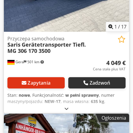
1
/
17
Przyczepa samochodowa
Saris
Gerätetransporter Tiefl.
MG 306 170 3500
4 049 €
Gera
501 km
Cena stała plus VAT
Zapytania
Zadzwoń
Stan:
nowe
, Funkcjonalność:
w pełni sprawny
, numer
maszyny/pojazdu:
NEW-17
, masa własna:
635 kg
,
maksymalna waga ładunku:
2 835 kg
, masa całkowita:
3 500 kg
, konfiguracja osi:
2 osie
, długość przestrzeni
Ogłoszenia
ładunkowej:
3 060 mm
, szerokość przestrzeni ładunkowej:
1 680 mm
, wysokość przestrzeni ładunkowej:
300 mm
,
maksymalna prędkość:
100 km/h
, hamulec przyczepy: