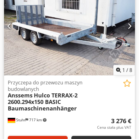
standardowe przyczepy pod maszyny obejmuje wytrzymałą
ramę, pomost najazdowy, podstawkę na łyżkę, koło
podporowe oraz dyszel w kształcie litery V. Codpov A T
Ihofx Ag Dorf
1
/
8
Przyczepa do przewozu maszyn
budowlanych
Anssems
Hulco TERRAX-2
2600.294x150 BASIC
Baumaschinenanhänger
3 276 €
Stuhr
717 km
Cena stała plus VAT