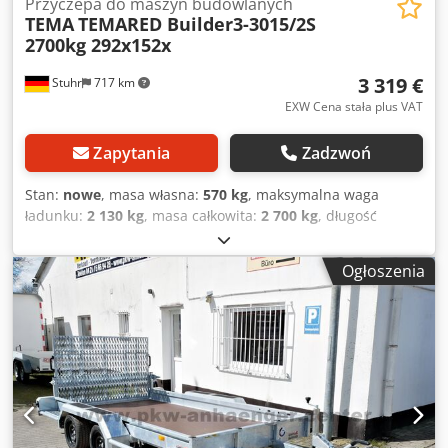
Przyczepa do maszyn budowlanych
TEMA
TEMARED Builder3-3015/2S
2700kg 292x152x
3 319 €
Stuhr
717 km
EXW Cena stała plus VAT
Zapytania
Zadzwoń
Stan:
nowe
, masa własna:
570 kg
, maksymalna waga
ładunku:
2 130 kg
, masa całkowita:
2 700 kg
, długość
przestrzeni ładunkowej:
2 920 mm
, szerokość przestrzeni
ładunkowej:
1 520 mm
, wysokość przestrzeni ładunkowej:
Ogłoszenia
350 mm
, rozmiar opony:
195/50R13C
, Przyczepa
samochodowa do transportu maszyn budowlanych od
producenta przyczep TEMARED, model Builder3-3015/2S o
DMC 2700 kg. Wyposażenie standardowe przyczepy do
maszyn budowlanych obejmuje solidną ramę, rampę
najazdową, podporę pod łyżkę, koło podporowe oraz dyszel
typu V. Cjdpfxoq Ecvde Ag Dsrf Tę przyczepę do maszyn
można również zamówić w innych rozmiarach. Oferujemy
również akcesoria do przyczep pod koparki, takie jak