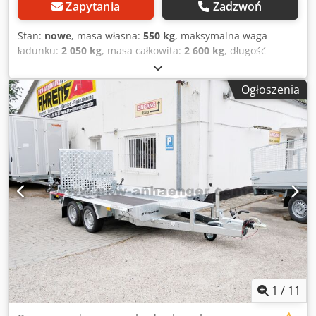
Zapytania
Zadzwoń
Stan:
nowe
, masa własna:
550 kg
, maksymalna waga
ładunku:
2 050 kg
, masa całkowita:
2 600 kg
, długość
przestrzeni ładunkowej:
2 940 mm
, szerokość przestrzeni
ładunkowej:
1 500 mm
, wysokość przestrzeni ładunkowej:
Ogłoszenia
270 mm
, rozmiar opony:
185/60r12
, Transporter koparek
producenta HULCO, model TERRAX-2 2600.294x150-BASIC.
W wyposażeniu standardowym maszynowy transporter
Hulco-Anssems posiada podłogę drewnianą, uchwyty do
mocowania ładunku, rampę najazdową z wspomaganiem
sprężynowym i podporą, półkę na łyżkę, solidną spawaną
ramę stalową, koło podporowe oraz dyszel typu V.
Cjdoqwddhspfx Ag Djrf Oferujemy również akcesoria do
kiprowanych przyczep Anssems, takie jak burty nadstawne,
nadstawy siatkowe, skrzynki narzędziowe, pasy mocujące,
siatki i zamki do przyczep.
1
/
11