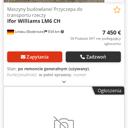
Maszyny budowlane/ Przyczepa do
transportu rzeczy
Ifor Williams
LM6 CH
7 450 €
Lindau (Bodensee)
834 km
SK Podatek VAT nie podlegający
zgłoszeniu
Zapytania
Zadzwoń
Stan:
po remoncie generalnym (używany)
,
Funkcjonalność:
w pełni sprawny
, numer
maszyny/pojazdu:
SCK 60 0 0 00 10 318 98 5
, masa własna:
680 kg
, maksymalna waga ładunku:
2 820 kg
, masa
Ogłoszenia
całkowita:
3 500 kg
, konfiguracja osi:
2 osie
, dopuszczalne
obciążenie osi (oś 1):
1 750 kg
, dopuszczalne obciążenie osi
(oś 2):
1 750 kg
, pierwsza rejestracja:
07/2001
, następna
inspekcja (TÜV):
03/2028
, zawieszenie:
stal
, stan opon:
85
procent
, maksymalna prędkość:
100 km/h
, kolor:
szary
,
hamulec przyczepy:
przyczepa hamowana
, Rok budowy: