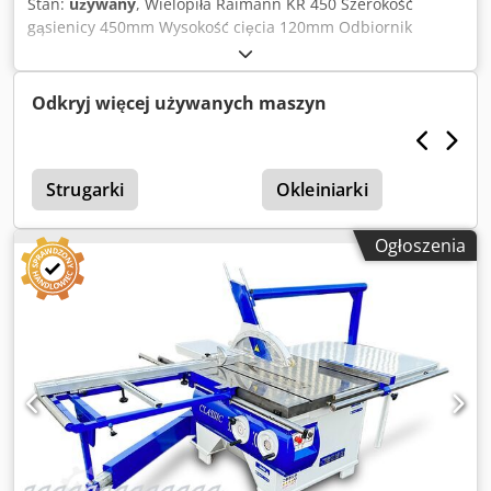
Stan:
używany
, Wielopiła Raimann KR 450 Szerokość
gąsienicy 450mm Wysokość cięcia 120mm Odbiornik
materiału z zrzutem bocznym Dkjdpfx Aozr Epfei Eor
Odkryj więcej używanych maszyn
Strugarki
Okleiniarki
Ogłoszenia