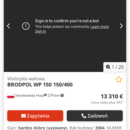
poślizgowa, dociskowa, metalowa - wał z piłami - 2 rolki
poślizgowe, dociskowe, metalowe - z dołu: - prowadnica -
zapadki/ odrzutniki - gąsienica - płynna regulacja prędkości
posuwu na falowniku Dedpfx Asztadaji Ejkr - silnik posuwu
1,1kW - silnik główny 29kW - centralne smarowanie
gąsienicy - średnica króćca odciągu 180mm - wymiary
całkowite dł/szer/wys 2000x1600x1500mm - waga 1480kg
ATUTY – produkcji włoskiej – wielopiła używana – stan
bardzo dobry Cena netto: 27900 PLN Cena netto: 6643 EUR
w zależności od ceny 4,20 EUR (Ceny mogą się zmieniać
wraz z wyższymi wahaniami)
1
/
20
Wielopiła wałowa
BRODPOL
WP 150 150/400
13 310 €
Sierakowska Huta
279 km
Cena stała plus VAT
Zapytania
Zadzwoń
Stan:
bardzo dobry (używany)
, Rok budowy:
2004
, NUMER