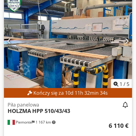
1
/
5
Kończy się za
10
d
11
h
32
min
32
s
Piła panelowa
HOLZMA
HPP 510/43/43
Piemonte
1 167 km
6 110 €