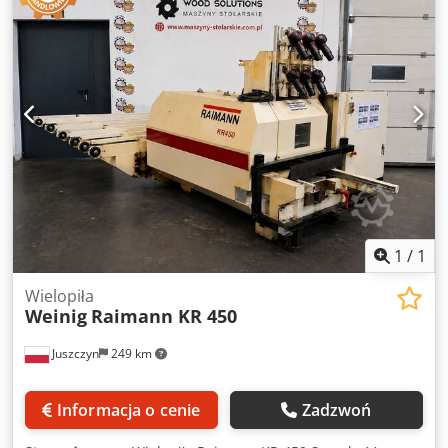
do wstępnego cięcia Maksymalna średnica tarczy piły: 180
mm Moc silnika: 2,2 kW Maksymalna prędkość posuwu:
150 m/min WYPOSAŻENIE Stół podnoszony Urządzenie do
wstępnego cięcia Drukarka etykiet z kodem kreskowym
Dsdpfxozmtm Us Ai Eskr Maszyna jest sprzedawana i
dostarczana w stanie faktycznym i prawnym, „w takim
stanie, w jakim się znajduje”, na podstawie dokumentacji
fotograficznej oraz dokumentów technicznych/handlowych
o charakterze opisowym. Kupujący ma prawo do inspekcji
przedmiotu przed jego odebraniem i ponosi
odpowiedzialność za instalację, zabezpieczenie i
użytkowanie maszyny w miejscu docelowym. Numer
1
/
1
referencyjny: 6645
Wielopiła
Weinig
Raimann KR 450
Juszczyn
249 km
Informacja o cenie
Zadzwoń