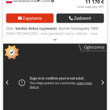
11 170 €
Sierakowska Huta
279 km
Cena stała plus VAT
Zapytania
Zadzwoń
Stan:
bardzo dobry (używany)
, Numer katalogowy 7960
DANE TECHNICZNE - max wysokość cięcia 140mm - max
szerokość elementu 700mm - szerokość robocza wału z
piłami 580mm - średnica wału 70mm - max średnica piły
Ogłoszenia
400mm -z góry: Dodeztacispfx Ai Eokr - zapadki/odrzutniki -
2 wały ciągnące, zębate - rolka metalowa poślizgowa -z
dołu: - rolka poślizgowa - zapadki - wał ciągnący gładki - wał
z piłami - wał ciągnący, gładki - rolka poślizgowa metalowa -
płynna regulacja prędkości posuwu na falowniku - silnik
posuwu 3kW - silnik główny 22kW - wymiary całkowite
dł/szer/wys 1600x1300x1900mm - waga około 2000kg Cena
netto: 46900 PLN Cena netto: 11170 EUR w zależności od
ceny 4,2 EUR (Ceny mogą się zmieniać wraz z wyższymi
wahaniami)