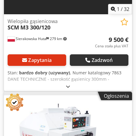
1
/
32
Wielopiła gąsienicowa
SCM
M3 300/120
9 500 €
Sierakowska Huta
279 km
Cena stała plus VAT
Zapytania
Zadzwoń
Stan:
bardzo dobry (używany)
, Numer katalogowy 7863
DANE TECHNICZNE - szerokość gąsienicy 300mm -
szerokość robocza wału 300mm - max średnica tarczy
350mm - średnica otworu tarczy 70mm - max wysokość
Ogłoszenia
cięcia 120mm Dodpfx Aieztaans Eokr - szerokość blatu z
poszerzeniem 750mm - długość blatu 1530mm - z góry: -
odrzutniki (bariera chroniąca przed cofaniem się
materiału) - rolka poślizgowa, metalowa - odrzutniki - rolka
poślizgowa, metalowa - wał z piłami - 2 rolki poślizgowe
gładkie, metalowe - z dołu: - listwa prowadząca - odrzutniki