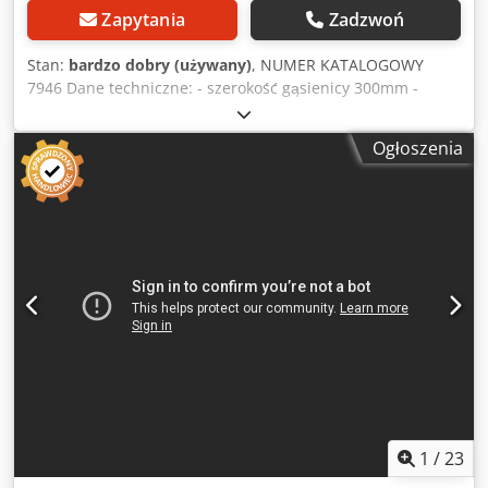
Zapytania
Zadzwoń
Stan:
bardzo dobry (używany)
, NUMER KATALOGOWY
7946 Dane techniczne: - szerokość gąsienicy 300mm -
szerokość robocza wału 300mm - max średnica tarczy
350mm - średnica otworu tarczy 70mm - max wysokość
Ogłoszenia
cięcia 120mm - szerokość blatu z poszerzeniem 1030mm -
długość blatu 1840mm – z góry: - odrzutniki (bariera
chroniąca przed cofaniem się materiału) 2 rzędy - rolka
poślizgowa, metalowa, dociskowa - odrzutniki - rolka
poślizgowa, metalowa, dociskowa - wał z piłami - 2 rolki
poślizgowe gładkie, metalowe – z dołu: - listwa prowadząca
- odrzutniki - gąsienica - laser - centralne smarowanie
gąsienicy - płynna regulacja prędkości posuwu - silnik
posuwu 1,1kW - silnik główny 18,5kW - średnica króćca
odciągu 200mm - wymiary całkowite dł/szer/wys
1900x1800x1600mm - waga 1770kg Atuty: – produkcji
włoskiej – z laserem – niemalowana – stan bardzo dobry –
wielopiła używana Cena netto: 55900 PLN Cena netto:
13300 EUR Dkedpszr U Htofx Ai Ejr Cena netto liczona
1
/
23
według kursu 4,2 PLN/EUR (przy większych wahaniach