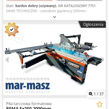
Stan:
bardzo dobry (używany)
, NR KATALOGOWY 7751
DANE TECHNICZNE - szerokość gąsienicy 250mm -
szerokość robocza wału 250mm - max średnica tarczy
300mm - średnica otworu tarczy 60mm - max wysokość
Ogłoszenia
cięcia 100mm - szerokość blatu z poszerzeniem 520mm -
długość blatu 1580mm *z góry: - zapadki 2 rzędy - rolka
poślizgowa, metalowa, dociskowa - wał z piłami Djdpfjzr
Izkjx Ai Eekr - rolka poślizgowa gładka, metalowa,
poślizgowa z dołu: - rolka poślizgowa - listwa prowadząca -
zapadki - gąsienica - centralne smarowanie gąsienicy -
płynna regulacja prędkości posuwu - silnik posuwu 0,75kW
- silnik główny 15kW - średnica króćca odciągu 200mm -
wymiary całkowite dł/szer/wys 1640x1400x1550mm - waga
1000kg ATUTY – produkcji włoskiej – stan bardzo dobry –
wielopiła używana Cena netto: 32900 PLN Cena netto: 7830
EUR Cena netto liczona według kursu 4,2 PLN/EUR (przy
większych wahaniach kursu cena może ulec zmianie)
1
/
37
Piła tarczowa formatowa
REMA
Fx250 2000mm