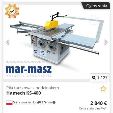
góra/dół i pod kątem - duża osłona na tarczę - średnica
Ogłoszenia
wrzeciona 30mm - długość cięcia na wózku 1400mm -
szerokość cięcia przy prowadnicy 1300mm - z wózkiem
bocznym - prowadnica na wózku bocznym regulowana pod
kątem - moc silnika tarczy głównej 4kW - 2 rodzaje
prędkości obrotów 3000/4500obr/min - wymiary blatu
1120x1020mm - wymiar blatu z poszerzeniem
1630x1730mm - średnica króćca odciągu 80mm, 140mm
Dkjdpfx Aoztavioi Esr - wymiary dł/szer/wys
3300x2180x1450mm – waga 1040kg ATUTY – produkcji
polskiej – dokumentacja DTR – piła używana - stan bardzo
dobry Cena netto: 9900 PLN Cena netto: 2360 EUR w
zależności od ceny 4,2 EUR (Ceny mogą się zmieniać wraz z
wyższymi wahaniami)
1
/
27
Piła tarczowa z podcinakem
Hamech
KS-400
2 840 €
Sierakowska Huta
279 km
Cena stała plus VAT