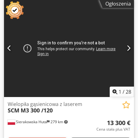
Ogłoszenia
otworu tarczy 70mm - wymiary blatu 1850x790mm z góry: -
zapadki - 2 wały poślizgowe, gładkie, metalowe - wał z
piłami - 3 wały poślizgowe, gładkie, metalowe z dołu: -
listwa prowadząca - zapadki - gąsienica - wał zębaty
ciągnący, metalowy - centralne smarowanie, elektryczne -
płynna regulacja prędkości posuwu - elektryczne
podnoszenie korpusu góra/dół ok. 1kW - silnik posuwu
2,2kW - silnik główny 75kW - wymiary całkowite dł/szer/wys
2600x1800x1700mm - waga 2700kg Dkodpfezr U Tysx Ai Ejr
– wielopiła używana – stan bardzo dobry Cena netto: 68900
PLN Cena netto: 16400 EUR w zależności od ceny 4,2 EUR
(Ceny mogą się zmieniać wraz z wyższymi wahaniami)
1
/
28
Wielopiła gąsienicowa z laserem
SCM
M3 300 /120
13 300 €
Sierakowska Huta
279 km
Cena stała plus VAT