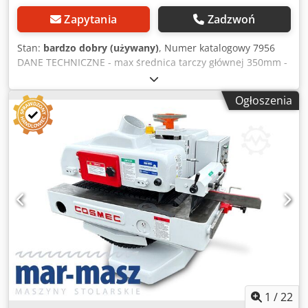
Zapytania
Zadzwoń
Stan:
bardzo dobry (używany)
, Numer katalogowy 7956
DANE TECHNICZNE - max średnica tarczy głównej 350mm -
średnica otworu tarczy 30mm - max wysokość cięcia 90mm
- tarcza główna regulowana góra/dół i pod kątem - osłona
Ogłoszenia
na tarczę - z wózkiem bocznym - długość cięcia na wózku
1300mm Dkjdpfxsztanrs Ai Eer - szerokość cięcia przy
prowadnicy 1340mm - silnik główny 4kW - wymiary blatu
1100x1030mm - wymiar blatu z poszerzeniem, z
przedłużeniem 2100x1840mm - z podcinakiem - max
średnica tarczy podcinaka 100mm - średnica wrzeciona
podcinaka 22mm - silnik podcinaka 0,55kW - 3 rodzaje
prędkości obrotów 4000, 5000, 6500 obr/min - średnica
króćca odciągu 125mm - wymiary dł/szer/wys
3280x2340x1450mm - waga 866kg ATUTY – produkcji
polskiej – osłona na tarczę – z podcinakiem – dokumentacja
DTR – piła używana, stan bardzo dobry Cena netto: 11900
PLN Cena netto: 2840 EUR w zależności od ceny 4,2 EUR
(Ceny mogą się zmieniać wraz z wyższymi wahaniami)
1
/
22