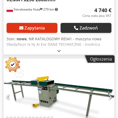
4 740 €
Sierakowska Huta
279 km
Cena stała plus VAT
Zapytania
Zadzwoń
Stan:
nowe
, NR KATALOGOWY RE041 - maszyna nowa
Dkedpfxszr Ix Nj Ai Eor DANE TECHNICZNE - średnica
tarczy ⌀250 – 350/30 mm - średnica tarczy podcinaka
(praca tylko z tarczą ⌀300, 350 mm) ⌀120/20 mm - moc
Ogłoszenia
silnika głównego 4 kW - moc silnika podcinaka 0,75 kW -
prędkość obrotowa 4000 obr/min - prędkość obrotowa
podcinaka 8800 obr/min - przechył tarczy 0 – 45° - maks.
długość cięcia 2000 mm - szerokość cięcia przy liniale
wzdłużnym 1250 mm - klin ⌀350 mm - średnica flanszy
wału 87,5 mm - liniał oporowy stolika ustawiony do kąta 90°
– 45° dokładność ±1° - maks. wysokość cięcia przy tarczy
⌀300 mm, 95 mm - maks. wysokość cięcia przy tarczy ⌀350
mm, 120 mm - średnica króćca odciągowego górnego ⌀80
mm - średnica króćca odciągowego dolnego ⌀100 mm -
waga 620 kg - wymiar złożonej maszyny dł/szer/wys