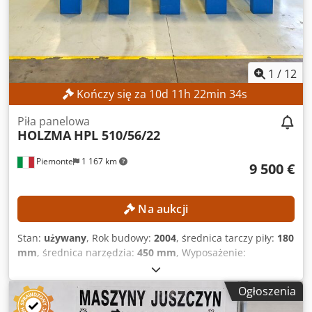
docelowym. Referencja zewnętrzna: 7875
1
/
12
Kończy się za
10
d
11
h
22
min
32
s
Piła panelowa
HOLZMA
HPL 510/56/22
Piemonte
1 167 km
9 500 €
Na aukcji
Stan:
używany
, Rok budowy:
2004
, średnica tarczy piły:
180
mm
, średnica narzędzia:
450 mm
, Wyposażenie:
dozownik
, DANE TECHNICZNE Wózek piły Maksymalne
wystawanie tarczy piły: 125 mm Liczba chwytaków: 11
Ogłoszenia
Maksymalna prędkość posuwu: 80 m/min Maksymalna
średnica narzędzia: 450 mm Moc silnika: 21 kW Urządzenie