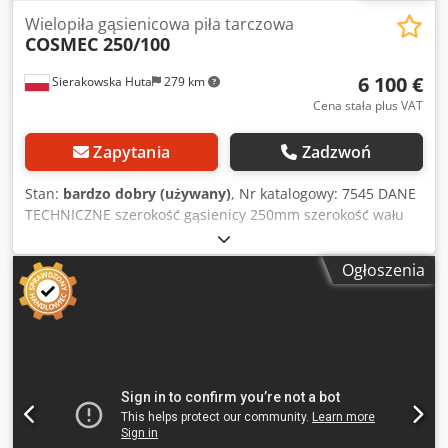
Wielopiła gąsienicowa piła tarczowa
COSMEC 250/100
6 100 €
Sierakowska Huta
279 km
Cena stała plus VAT
Zapytania
Zadzwoń
Stan:
bardzo dobry (używany)
, Nr katalogowy: 7545 DANE
TECHNICZNE szerokość gąsienicy 250mm szerokość wału
220mm max średnica tarczy 300mm średnica otworu
tarczy 60mm wysokość cięcia 100mm szerokość blatu
Ogłoszenia
650mm długość blatu 1460mm – z góry: 2 rzędy zapadek
wał gładki poślizgowy wał z piłami wał gładki, poślizgowy
Dsdsztad Tjpfx Ai Eekr – z dołu: prowadnica zapadki
gąsienica 2 rodzaje prędkości posuwu + płynna centralne
smarowanie silnik posuwu 1,2kW silnik główny 21kW
średnica króćca odciągu 180mm wymiary całkowite
dł/szer/wys 1700x1450x1500mm waga około 1800kg –
produkcji włoskiej – dokumentacja DTR – solidna maszyna –
wielopiła używana, stan bardzo dobry Cena netto: 25900