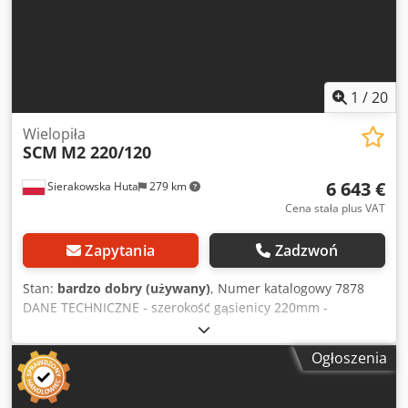
PLN Cena netto: 6160 EUR w zależności od ceny 4,2 EUR
(Ceny mogą się zmieniać wraz z wyższymi wahaniami)
1
/
20
Wielopiła
SCM
M2 220/120
6 643 €
Sierakowska Huta
279 km
Cena stała plus VAT
Zapytania
Zadzwoń
Stan:
bardzo dobry (używany)
, Numer katalogowy 7878
DANE TECHNICZNE - szerokość gąsienicy 220mm -
szerokość wału 200mm - max średnica tarczy 350mm -
średnica otworu tarczy 70mm - max wysokość cięcia
Ogłoszenia
120mm - szerokość blatu z prześwitem 1100mm - długość
blatu 1640mm - z góry: - rząd zapadek/odrzutników - 1
rolka poślizgowa dociskowa, metalowa - zapadki - rolka