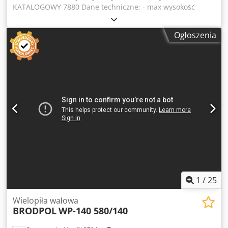
KATALOGOWY 7880 Dane techniczne: - max wysokość
cięcia 150mm - max szerokość elementu 500mm -
szerokość robocza wału z piłami 400mm - średnica wału
Ogłoszenia
70mm Djdpfx Aieztac Ne Eokr - max średnica piły 450mm -
z góry: - przeciwodrzutniki - 2 wały ciągnące, zębate –
dociskane pneumatycznie - z dołu: - rolka poślizgowa -
przeciwodrzutniki - wał ciągnący zębaty 2szt - wał z piłami -
2 wały ciągnące, zębate - płynna regulacja prędkości
posuwu na falowniku - silnik posuwu 3kW - silnik główny
55kW - wymiary całkowite dł/szer/wys 2120x1600x1630mm -
waga około 2750kg ATUTY – produkcji polskiej – solidna
konstrukcja – maszyna używana, stan bardzo dobry Cena
netto: 55900 PLN Cena netto: 13310 EUR w zależności od
ceny 4,20 EUR (Ceny mogą się zmieniać wraz z wyższymi
wahaniami)
1
/
25
Wielopiła wałowa
BRODPOL
WP-140 580/140