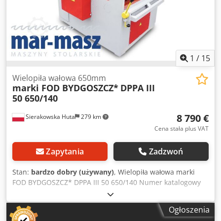
rodzaje prędkości posuwu + płynna - moc całkowita 32kW -
wymiary całkowite dł/szer/wys 2050x1800x1530mm - waga
około 2000kg Atuty: – produkcji włoskiej – stan bardzo
dobry – dokumentacja DTR – wielopiła używana Dedpfszr U
Haex Ai Eokr Cena netto: 48900 PLN Cena netto: 11650 EUR
Cena netto liczona według kursu 4,2 PLN/EUR (przy
1
/
15
większych wahaniach kursu cena może ulec zmianie)
Wielopiła wałowa 650mm
marki FOD BYDGOSZCZ*
DPPA III
50 650/140
8 790 €
Sierakowska Huta
279 km
Cena stała plus VAT
Zapytania
Zadzwoń
Stan:
bardzo dobry (używany)
, Wielopiła wałowa marki
FOD BYDGOSZCZ* DPPA III 50 650/140 Numer katalogowy
7318 DANE TECHNICZNE - max wysokość cięcia 140mm -
max szerokość elementu 700mm - szerokość robocza wału
Ogłoszenia
z piłami 650mm - max średnica piły 400mm - średnica