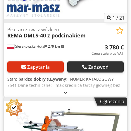
1
/
21
Piła tarczowa z wózkiem
REMA DMLS-40 z podcinakiem
3 780 €
Sierakowska Huta
279 km
Cena stała plus VAT
Zapytania
Zadzwoń
Stan:
bardzo dobry (używany)
, NUMER KATALOGOWY
7541 Dane techniczne: - max średnica tarczy głównej( bez
podcinaka) 400mm - max średnica traczy głównej (z
podcinakiem) 350mm - średnica otworu tarczy 30mm - max
Ogłoszenia
wysokość cięcia dla tarczy 400mm - 90 stopni -120mm,
45stopni – 85mm - max wysokość cięcia dla tarczy 350mm -
90 stopni – 95mm, 45stopni – 67mm - tarcza główna
regulowana góra/dół i pod kątem - osłona na tarczę - z
wózkiem bocznym - długość cięcia na wózku 1700mm -