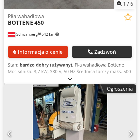
1
/
6
Piła wahadłowa
BOTTENE
450
Schwanberg
642 km
Informacja o cenie
Zadzwoń
Stan:
bardzo dobry (używany)
, Piła wahadłowa Bottene
Moc silnika: 3,7 kW, 380 V, 50 Hz Średnica tarczy maks. 500
mm Wysokość cięcia ok. 120 mm Maksymalny wysięg: 500
mm Stół rolkowy i ogranicznik wzdłużny z lewej, 3000 mm
Ogłoszenia
Stół rolkowy z prawej, 1000 mm Średnica króćca odciągu:
120 mm Wymiary (dł. x szer. x wys.): ok. 4200 x 1150 x 1650
mm Waga: ok. 200 kg Piła odchylana w prawo Piła i stół
rolkowy mobilne W komplecie tarcza tnąca Dedpfxoydnitj
Ah Djck Informacje dotyczące maszyn używanych: •
Zastrzeżenie błędów w danych technicznych i sprzedaży
pośredniej. • Podane ceny są cenami loco odbiór z
lokalizacji – załadunek w cenie! • Maszyny zostały