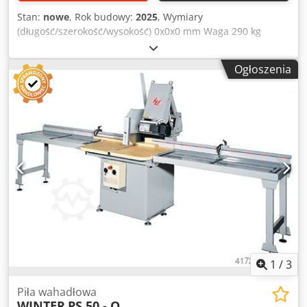
Stan:
nowe
, Rok budowy:
2025
, Wymiary
(długość/szerokość/wysokość) 0x0x0 mm Waga 290 kg
Całkowite zapotrzebowanie mocy 4 kW Piła wahadłowa PIŁA
WAHADŁOWA PS-45-F - Wysokość koszenia 130 mm -
Ogłoszenia
Długość cięcia 510 mm - Silnik 4,0 kW - Napięcie 400V /
50Hz - Prędkość 2800 obr./min. Dsdpfxjvz H Acs Ah Deck -
Średnica tarczy piły 450 mm, otwór 30 mm - Podawanie
ręczne - Średnica króćca odciągowego 150 mm - w tym 1 m
przenośnik rolkowy podający z szyną oporową po prawej
stronie - w tym 1 m przenośnika rolkowego odbiorczego z
szyną oporową po lewej stronie - Zgodność z CE - Waga
290kg
1
/
3
Piła wahadłowa
WINTER
PS 50 - O