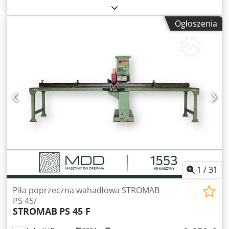
średnica otworu tarczy 30mm - osłona na tarczę - ramię
regulowane góra/dół - max wysokość cięcia 100mm - max
Ogłoszenia
szerokość cięcia 540mm - przesuw piły hydrauliczny - 2
rolki wprowadzające w blacie - rolka wyprowadzająca w
blacie - silnik 3,7kW - silnik pompy hydraulicznej około
0,55kW - średnica króćca odciągu 100mm - szerokość rolki
530mm - wymiar stołu rolkowego podawczego
2000x640x910mm - wymiar stołu rolkowego odbiorczego z
miarką 2000x640x965mm - wymiary maszyny dł/szer/wys
1900x1540x1820mm - waga około 750kg ATUTY – produkcji
polskiej marki REMA Dodpfx Ahszf Iyyo Deck –
dokumentacja DTR – stoły rolkowe – stan bardzo dobry –
piła używana Cena netto: 15900 PLN Cena netto: 3786 EUR
w zależności od ceny 4,20 EUR (Ceny mogą się zmieniać
wraz z wyższymi wahaniami)
1
/
31
Piła poprzeczna wahadłowa STROMAB
PS 45/
STROMAB
PS 45 F