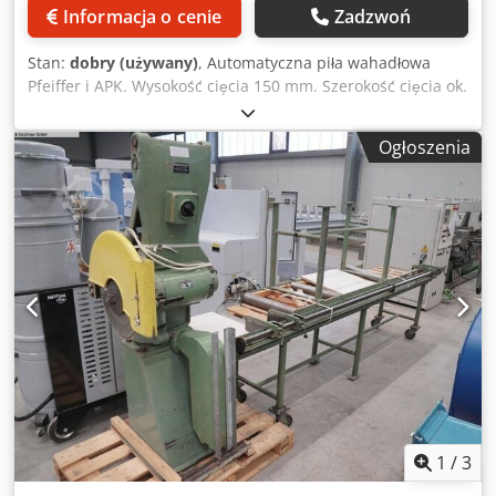
Informacja o cenie
Zadzwoń
Stan:
dobry (używany)
, Automatyczna piła wahadłowa
Pfeiffer i APK. Wysokość cięcia 150 mm. Szerokość cięcia ok.
500 mm. Silnik piły 5,5 kW. Regulacja elektryczna.
Pneumatyczny wyrzut piły. Skok ok. 2000 mm. Djdpjw
Ogłoszenia
Icxwefx Ah Dock
1
/
3