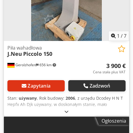
wyczyszczone i sprawdzone pod względem technicznym. •
Wszystkie maszyny sprzedawane są w stanie oglądanym,
bez jakiejkolwiek gwarancji. Kupujący ma możliwość
obejrzenia maszyn na miejscu. • Wszelkie ustalenia
specjalne możliwe są wyłącznie w formie pisemnej.
(Odpowiadamy tylko na zapytania zawierające adres i
1
/
7
numer telefonu!)
Piła wahadłowa
J.Neu
Piccolo 150
3 900 €
Gerolzhofen
656 km
Cena stała plus VAT
Zapytania
Zadzwoń
Stan:
używany
, Rok budowy:
2006
, z urzędu Dcodey H N T
Hepfx Ah Djk używany, w doskonałym stanie, mało
eksploatowany Marka: J. Neu GmbH Typ: Piccolo 150 Rok
produkcji: 2006 Nr maszyny: 0606648 Certyfikat CE
Ogłoszenia
Certyfikat GS na pył drzewny Silnik: 5,5 kW Wysokość cięcia
ok. 150 mm Szerokość cięcia ok. 675 mm Średnica tarczy