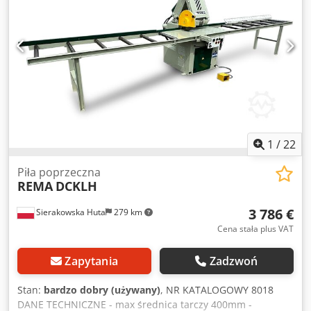
1
/
22
Piła poprzeczna
REMA
DCKLH
3 786 €
Sierakowska Huta
279 km
Cena stała plus VAT
Zapytania
Zadzwoń
Stan:
bardzo dobry (używany)
, NR KATALOGOWY 8018
DANE TECHNICZNE - max średnica tarczy 400mm -