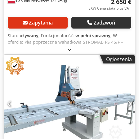
2 650 €
Łabuńki Pierwsze
322 km
EXW Cena stała plus VAT
Zapytania
Zadzwoń
Stan:
używany
, Funkcjonalność:
w pełni sprawny
, W
ofercie: Piła poprzeczna wahadłowa STROMAB PS 45/F –
tarcza 450 mm Maszyna jest używana, po przeglądzie
technicznym, w pełni sprawna i gotowa do pracy. Przed
Ogłoszenia
zakupem można ją uruchomić i dokładnie sprawdzić w
siedzibie naszej firmy. Największym atutem maszyny jest
solidna konstrukcja oraz duży zakres cięcia, umożliwiający
obróbkę elementów o szerokości do 450 mm i wysokości do
145 mm. Wahadłowy ruch zespołu tnącego oraz dwa
dodatkowe stoły przedłużające zapewniają wygodne
prowadzenie długich elementów i powtarzalne cięcie
poprzeczne. Specyfikacja: • producent: STROMAB • model:
PS 45/F • moc silnika: 4,0 kW • średnica tarczy: 450 mm •
średnica trzpienia: 35 mm Dedjzhpdrepfx Ah Dock •
prędkość obrotowa tarczy: 3000 obr./min • maksymalna
szerokość cięcia: 450 mm • maksymalna wysokość cięcia: