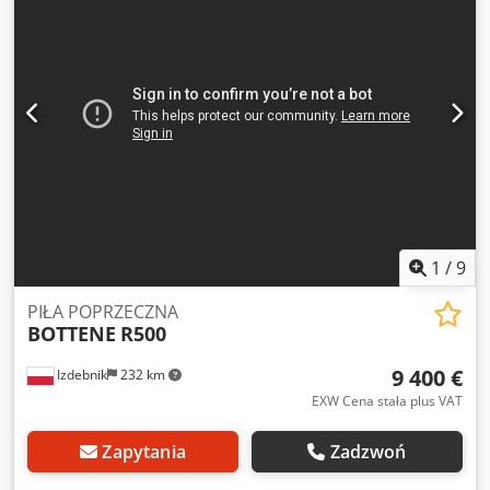
ok. 500 x 30 mm Hamulec silnika Cena nowej ok. 8.000,00
EUR Podłączenie odciągu D 100 mm Wymagana przestrzeń
ok. 800 mm x 800 mm Magazyn: 97447 Gerolzhofen,
załadunek gratis, bez opakowania Odbiór w stanie
faktycznym zgodnie z oględzinami bez gwarancji i rękojmi
1
/
9
PIŁA POPRZECZNA
BOTTENE
R500
9 400 €
Izdebnik
232 km
EXW Cena stała plus VAT
Zapytania
Zadzwoń