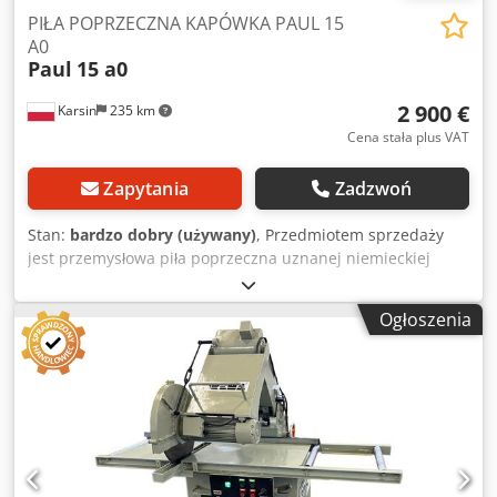
PIŁA POPRZECZNA KAPÓWKA PAUL 15
A0
Paul
15 a0
2 900 €
Karsin
235 km
Cena stała plus VAT
Zapytania
Zadzwoń
Stan:
bardzo dobry (używany)
, Przedmiotem sprzedaży
jest przemysłowa piła poprzeczna uznanej niemieckiej
firmy Paul Maschinenfabrik GmbH & Co. Model 15 A0 to
niezawodna, solidna maszyna, która doskonale sprawdzi
Ogłoszenia
się w każdym tartaku, zakładzie stolarskim czy przy
produkcji palet, gwarantując szybkość, precyzję i
bezpieczeństwo cięcia. ⚙️ DANE TECHNICZNE I
SPECYFIKACJA: Producent: Paul Maschinenfabrik GmbH &
Co, Dürmentingen (Niemcy) Dsdpfxozp Af Ss Ah Deck Typ /
Model: 15 A0 Numer maszyny (Masch. Nr.): 8621628 Data
produkcji (Liefertag): 17.03.1986 Moc silnika: 3 kW (według
tabliczki znamionowej moc przyłączeniowa maszyny wynosi