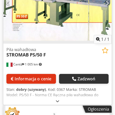
1
/
1
Piła wahadłowa
STROMAB
PS/50 F
Cantù
1 005 km
Informacja o cenie
Zadzwoń
Stan:
dobry (używany)
, Kod: 0367 Marka: STROMAB
Model: PS/50 F - Norma CE Ręczna piła wahadłowa do
cięcia desek, opakowań drewnianych, elementów
meblowych, ram okiennych i drzwiowych, tartaków oraz
Ogłoszenia
innych - Norma CE Średnica tarczy 500 mm, otwór 30 mm