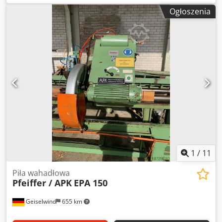
poprzeczna wahadłowa, rok produkcji 1983. Producent:
Ogłoszenia
Tegle Maskinfabrikk A.S Model: TPPS-143483 Kraj
produkcji: Norwegia Rok produkcji: 1983 Wahadłowa piła
poprzeczna w dobrym stanie technicznym. Sterowanie
ruchem piły odbywa się za pomocą pedału nożnego, co
zapewnia bezpieczeństwo dla operatora – nie ma potrzeby
używania rąk w strefie pracy piły wahadłowej. Na życzenie
dostępny filtr do miejscowego odciągu trocin. Dedpozav
Txofx Ah Dsck
1
/
11
Piła wahadłowa
Pfeiffer / APK
EPA 150
Geiselwind
655 km