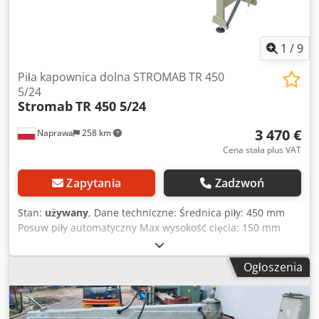
1
/
9
Piła kapownica dolna STROMAB TR 450
5/24
Stromab
TR 450 5/24
3 470 €
Naprawa
258 km
Cena stała plus VAT
Zapytania
Zadzwoń
Stan:
używany
, Dane techniczne: Średnica piły: 450 mm
Posuw piły automatyczny Max wysokość cięcia: 150 mm
Długość stołu: 2890 + 3350 mm Szerokość stołu: 540 mm
Stół z rolkami Dedpjzh Hd Asfx Ah Djck Średnica rolek: 60
Ogłoszenia
mm Możliwość cięcia pod kątem 90 stopni Zasilanie: 400 V
Moc silnika: 4 kW Wymiary całkowita: Długość: 7000 mm
Szerokość: 950 mm Wysokość: 1250 mm