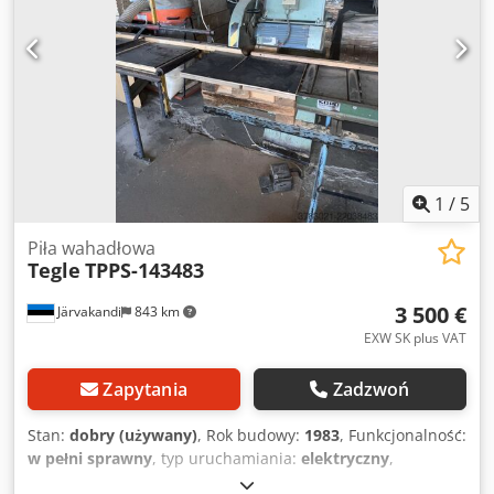
stronie - w tym 1 m przenośnika rolkowego odbiorczego z
szyną oporową po lewej stronie - Zgodność z CE - Waga
300kg
1
/
5
Piła wahadłowa
Tegle
TPPS-143483
3 500 €
Järvakandi
843 km
EXW SK plus VAT
Zapytania
Zadzwoń
Stan:
dobry (używany)
, Rok budowy:
1983
, Funkcjonalność:
w pełni sprawny
, typ uruchamiania:
elektryczny
,
Wyposażenie:
osłona tarczy piły
, Tegle TPPS-143483 piła