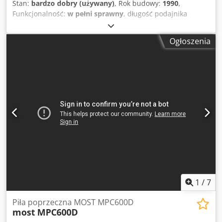
Stan:
bardzo dobry (używany)
, Rok budowy:
1990
,
Funkcjonalność:
w pełni sprawny
, długość podajnika
rolkowego - 6050mm długośc odbiornika taśmowego -
6100mm średnica piły 500 mm model: R500 załadunek z
Ogłoszenia
przenośnikami rolkowymi napędzany silnikiem zasilanie
380 V Dedpox Nnbzsfx Ah Deck
1
/
7
Piła poprzeczna MOST MPC600D
most
MPC600D