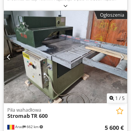
moc silnika 2,2kW Dedpsm Ucyrsfx Ah Dsck wysokość cięcia
100 mm szerokość cięcia przy 90° 850 mm
Ogłoszenia
1
/
5
Piła wahadłowa
Stromab
TR 600
5 600 €
Arad
662 km