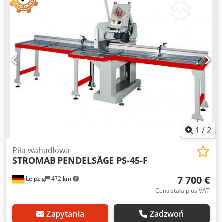
Prędkość obrotowa tarczy 2800 obr./min Silnik 7,5 KM
Dcedpey Hliqofx Ah Dek Maks. szerokość cięcia 510 mm
Maks. głębokość cięcia 145 mm Ręczne podawanie Stół
podający rolkowy 2000 mm Stół odbiorczy rolkowy 2000
mm Średnica króćca odciągu 150 mm Waga 350 kg
1
/
2
Piła wahadłowa
STROMAB
PENDELSÄGE PS-45-F
7 700 €
Leipzig
472 km
Cena stała plus VAT
Zapytania
Zadzwoń