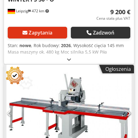
9 200 €
Leipzig
472 km
Cena stała plus VAT
Zapytania
Zadzwoń
Stan:
nowe
, Rok budowy:
2026
, Wysokość cięcia 145 mm
Masa maszyny ok. 480 kg Moc silnika 5,5 kW Piła
wahadłowa WINTER PS 50 - O - Wysokość cięcia: 145 mm -
Długość cięcia: 510 mm przy 90° - Długość cięcia: 350 mm
Ogłoszenia
przy 45° - Regulacja tarczy (prawo/lewo): -45° - 0° - 45° -
Moc silnika: 5,5 kW - Napięcie znamionowe: 400 V / 50 Hz -
Prędkość obrotowa: 2800 obr./min - Średnica tarczy: 500
mm, otwór: 30 mm - Ręczne podawanie materiału - Otwór
wylotowy: 150 mm - Certyfikat CE - Waga: 480 kg Zakres
dostawy: - Stół podawczy 1 m z prowadnicą prawą - Stół
odbiorczy 1 m z prowadnicą lewą - Tarcza HM 500 mm
Dcjdjyk H Ubjpfx Ah Djk - Przedłużenie stołu podawczego:
400 EUR/m - Przedłużenie stołu odbiorczego: 400 EUR/m -
Ogranicznik ręczny, szerokość 60 mm: 125 EUR -
Ogranicznik ręczny, szerokość 250 mm: 205 EUR -