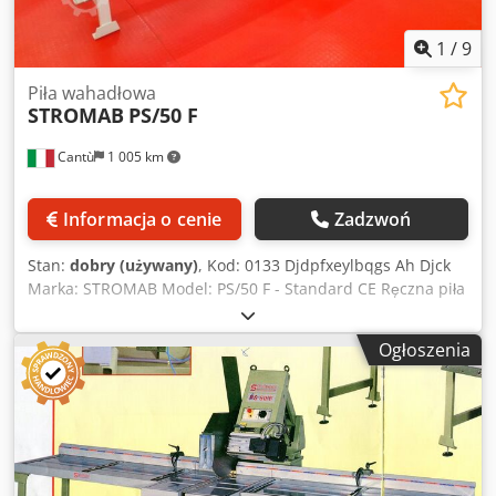
1
/
9
Piła wahadłowa
STROMAB
PS/50 F
Cantù
1 005 km
Informacja o cenie
Zadzwoń
Stan:
dobry (używany)
, Kod: 0133 Djdpfxeylbqgs Ah Djck
Marka: STROMAB Model: PS/50 F - Standard CE Ręczna piła
wahadłowa do cięcia desek, opakowań drewnianych, mebli,
ram okiennych i innych - Standard CE Dane techniczne:
Ogłoszenia
Średnica tarczy mm: 500 F30 Prędkość obrotowa tarczy
rpm: 2800 Moc silnika KM: 7,5 Zdolność cięcia mm: 510
Głębokość cięcia mm: 145 Podawanie ręczne Średnica
króćca odciągowego mm: 150 Stół rolkowy podawczy mm:
2000 Stół rolkowy odbiorczy mm: 2000 Waga kg: 350