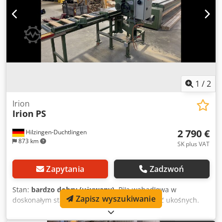
1
/
2
Irion
Irion
PS
2 790 €
Hilzingen-Duchtlingen
873 km
SK plus VAT
Zapytania
Zadzwoń
Stan:
bardzo dobry (używany)
, Piła wahadłowa w
Zapisz wyszukiwanie
doskonałym stanie, agregat odchylany do cięć ukośnych.
Dcsdeyw Rdbepfx Ah Djk