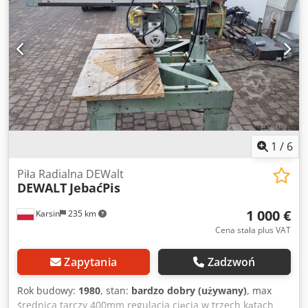
1
/
6
Piła Radialna DEWalt
DEWALT
JebaćPis
1 000 €
Karsin
235 km
Cena stała plus VAT
Zapytania
Zadzwoń
Rok budowy:
1980
, stan:
bardzo dobry (używany)
, max
średnica tarczy 400mm regulacja cięcia w trzech kątach