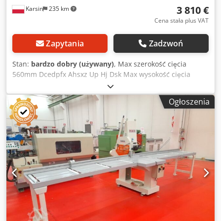
3 810 €
Karsin
235 km
Cena stała plus VAT
Zapytania
Zadzwoń
Stan:
bardzo dobry (używany)
, Max szerokość cięcia
560mm Dcedpfx Ahsxz Up Hj Dsk Max wysokość cięcia
100mm Silnik 7,5kw Rok prod. 2007 Średnica tarczy 700mm
(max 750) Sterowanie oburęczne Docisk pneumatyczny
Ogłoszenia