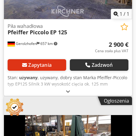
1
/
1
Piła wahadłowa
Pfeiffer Piccolo
EP 125
2 900 €
Gerolzhofen
657 km
Cena stała plus VAT
Zapytania
Zadzwoń
Stan:
używany
, używany, dobry stan Marka Pfeiffer-Piccolo
typ EP125 Silnik 3 kW wysokość cięcia ok. 125 mm
szerokość cięcia ok. 700 mm średnica ostrza ok. 450 mm
Dedpevwfgrjfx Ah Dock Długość stołu rolkowego prawego
Ogłoszenia
ok. 2300 mm Długość stołu rolkowego po lewej stronie ok.
3500 mm z klapką zatrzymującą Wymagana przestrzeń: ok.
600 mm x 800 mm x 1800 mm Miejsce składowania 97447
Gerolzhofen, bezpłatnie załadowane, rozpakowane
Przekazanie w stanie obecnym, jak po sprawdzeniu, bez
gwarancji i rękojmi