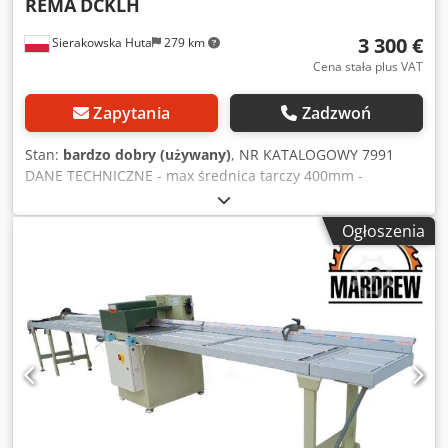
REMA
DCKLH
3 300 €
Sierakowska Huta
279 km
Cena stała plus VAT
Zapytania
Zadzwoń
Stan:
bardzo dobry (używany)
, NR KATALOGOWY 7991
DANE TECHNICZNE - max średnica tarczy 400mm -
średnica otworu tarczy 30mm - osłona na tarczę - ramię
regulowane góra/dół - max wysokość cięcia 120mm - max
Ogłoszenia
szerokość cięcia 540mm - przesuw piły hydrauliczny - 3
rolki wprowadzające w blacie - silnik 3,7kW - silnik pompy
hydraulicznej około 0,55kW - średnica króćca odciągu
110mm - szerokość rolki 530mm - wymiary maszyny
dł/szer/wys 1900x1500x1950mm - waga 650kg ATUTY –
produkcji polskiej – dokumentacja DTR – stan bardzo dobry
– piła używana Cena netto: 13900 PLN Dedpfszkg Dnex Ah
Dsck Cena netto: 3300 EUR w zależności od ceny 4,2 EUR
(Ceny mogą się zmieniać wraz z wyższymi wahaniami)