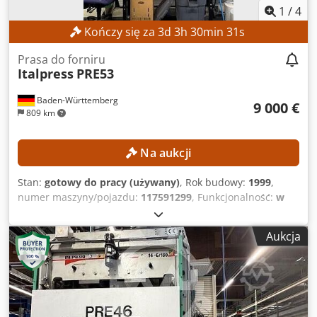
1
/
4
Kończy się za
3
d
3
h
30
min
28
s
Prasa do forniru
Italpress
PRE53
Baden-Württemberg
9 000 €
809 km
Na aukcji
Stan:
gotowy do pracy (używany)
, Rok budowy:
1999
,
numer maszyny/pojazdu:
117591299
, Funkcjonalność:
w
pełni sprawny
, Brak minimalnej ceny – gwarantowana
sprzedaż w oparciu o najwyższą ofertę! Dkodpjznmdvsfx
Aukcja
Acher DANE TECHNICZNE DANE DOTYCZĄCE MASZYNY
Masa: 17 600 kg Długość bez osprzętu: 2,55 m Długość z
osprzętem: 3,70 m Szerokość bez osprzętu: 0,9 m
Szerokość z osprzętem: 1,25 m Wysokość bez osprzętu:
4,15 m Wysokość z osprzętem: 4,30 m Napięcie zasilania:
415 V AC Częstotliwość: 50 Hz Olej hydrauliczny: AGIP OSO