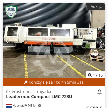
m³/h Godziny pracy (zgodnie z rysunkiem) Taśma: 766 h
Szerokość stołu: 1280 mm Mocowanie materiału:
Aukcja
Dkjdpfx Acezlxiljhsr Wentylacja: 1620 h Napęd pistoletów:
Pneumatyczne Jednostka wiercąca Dostępne narzędzia do
326 h WYPOSAŻENIE W pełni automatyczny proces
wiercenia Poziome wrzeciona do wiercenia: 4 szt. Pionowe
powlekania Programowalna powłoka wielowarstwowa
wrzeciona do wiercenia: 12 szt. Liczba pozycji wymiennika
Automatyczne sterowanie całym procesem powlekania 6
narzędzi: 12 szt. SZCZEGÓŁY MASZYNY Dkedpozrmuvjfx
programowalnych pistoletów natryskowych Nadaje się do
Acher Sterowane osie: 4 szt. Oprogramowanie: WoodFlash
lakierów wodnych i rozpuszczalnikowych Nadaje się do
Napięcie: 400 V Pobór prądu: 40 A Moc przyłączeniowa: 18
zautomatyzowanych procesów powlekania w
kW Wymiary i waga Wymiary (dł. x szer. x wys.): 6250 x 3494
zastosowaniach przemysłowych
x 2300 mm Wymiary do transportu (dł. x szer. x wys.): 5300
x 2350 x 2400 mm Waga do transportu: 4000 kg Pakiety do
transportu: 2 szt. WYPOSAŻENIE Jednostka tnąca Pompa
próżniowa Becker PICCHIO 2200, rok produkcji 2022
Kurtyna świetlna zabezpieczająca Panel sterowania
ręcznego Narzędzia Dokumentacja CNC z
kluczami/licencjami dla użytkownika i pamięcią USB
1
/
15
Dokumentacja Oznakowanie CE
Kończy się za
10
d
4
h
5
min
28
s
Czterostronna strugarka
Leadermac
Compact LMC 723U
Holandia
948 km