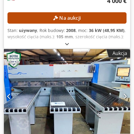
4 000 €
techniczną/komercyjną o charakterze opisowym. Kupujący
ma prawo do inspekcji towaru przed odbiorem i ponosi
odpowiedzialność za instalację, zabezpieczenie i
Na aukcji
użytkowanie maszyny w miejscu docelowym. Referencja
zewnętrzna: 8206
Stan:
używany
, Rok budowy:
2008
, moc:
36 kW (48,95 KM)
,
wysokość cięcia (maks.):
105 mm
, szerokość cięcia (maks.):
4 400 mm
, długość cięcia (maks.):
2 200 mm
, Wyposażenie:
dozownik
, DANE TECHNICZNE Maksymalna szerokość
Aukcja
płyty: 4400 mm Dkedpfx Aezmtnxjchsr Maksymalna długość
płyty: 2200 mm Maksymalna wysokość cięcia: 105 mm
Podawanie cienkich płyt: tak Obróbka postformingowa: tak
System chwytaków Liczba chwytaków: 10 Elastyczne
chwytaki, sterowane numerycznie: tak Chwytaki na listwie
prowadzącej: tak Zespół piły Występ głównego tarczy piły:
120 mm Maksymalny występ tarczy piły: 120 mm
Maksymalna średnica narzędzia głównej piły: 450 mm
Zespół piłki do wstępnego nacinania: tak Zespół piłki do
wstępnego nacinania do obróbki postformingowej: tak
Maksymalna średnica narzędzia piłki do wstępnego
nacinania: 300 mm Maksymalna prędkość posuwu: 130
m/min DANE MASZYNY System sterowania: Windows