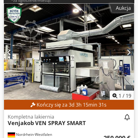
*za ogłoszenie/miesiąc
Aukcja
1
/
19
Kończy się za
3
d
3
h
15
min
28
s
Kompletna lakiernia
Venjakob
VEN SPRAY SMART
Nordrhein-Westfalen
250 000 €