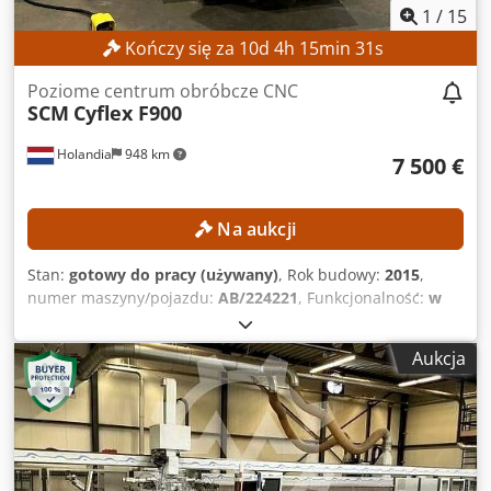
850 mm Waga: 4 000 kg
1
/
15
Kończy się za
10
d
4
h
15
min
28
s
Poziome centrum obróbcze CNC
SCM
Cyflex F900
Holandia
948 km
7 500 €
Na aukcji
Stan:
gotowy do pracy (używany)
, Rok budowy:
2015
,
numer maszyny/pojazdu:
AB/224221
, Funkcjonalność:
w
pełni sprawny
, godziny pracy:
19 402 h
, szerokość robocza:
900 mm
, maksymalna prędkość wrzeciona frezarki:
18 000
Aukcja
obr./min
, długość robocza:
3 050 mm
, Wyposażenie:
Oznakowanie CE
, DANE TECHNICZNE Obszar roboczy, oś X:
3050 mm Obszar roboczy, oś Y: 900 mm Obszar roboczy, oś
Z: 60 mm Sterowane osie: 1 szt. Wrzeciono frezujące Liczba
wrzecion frezujących: 1 szt. Maksymalna prędkość
obrotowa wrzeciona: 18 000 obr./min Moc silnika