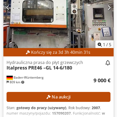
46 Olej termiczny: AGIP ALARIA 3 WYPOSAŻENIE
Oznakowanie CE
1
/
5
Kończy się za
3
d
3
h
40
min
28
s
Hydrauliczna prasa do płyt grzewczych
Italpress
PRE46 –GL 14-6/180
Baden-Württemberg
9 000 €
809 km
Na aukcji
Stan:
gotowy do pracy (używany)
, Rok budowy:
2007
,
numer maszyny/pojazdu:
157090207
, Funkcjonalność:
w