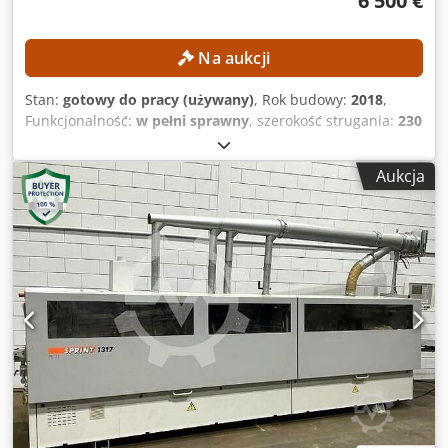
6 500 €
Na aukcji
Stan:
gotowy do pracy (używany)
, Rok budowy:
2018
,
Funkcjonalność:
w pełni sprawny
, szerokość strugania:
230
mm
, prędkość obrotowa (maks.):
6 000 obr./min
, średnica
wrzeciona:
40 mm
, wysokość strugania:
150 mm
, średnica
Aukcja
wałka:
140 mm
, DANE TECHNICZNE Minimalna szerokość
strugania: 15 mm Maksymalna szerokość strugania: 230
mm Minimalna wysokość strugania: 10 mm Maksymalna
wysokość strugania: 150 mm Liczba wrzecion: 6 szt.
Średnica wrzeciona: 40 mm Prędkość obrotowa wału
strugającego: 6 000 obr/min Długość stołu posuwowego: 1
570 mm Posuw Moc silnika posuwu: 5,5 kW Napęd
posuwu: napęd wałem kardana System posuwu:
automatyczny Minimalna prędkość posuwu: 6 m/min
Maksymalna prędkość posuwu: 24 m/min Regulacja
prędkości posuwu: stopniowa Dsdpfxjzrmupe Achekr
Średnica dyszy odciągowej: 120 mm DANE MASZYNY Moc
silnika: 7,5 kW Wymiary i waga Wymiary (dł. x szer. x wys.):