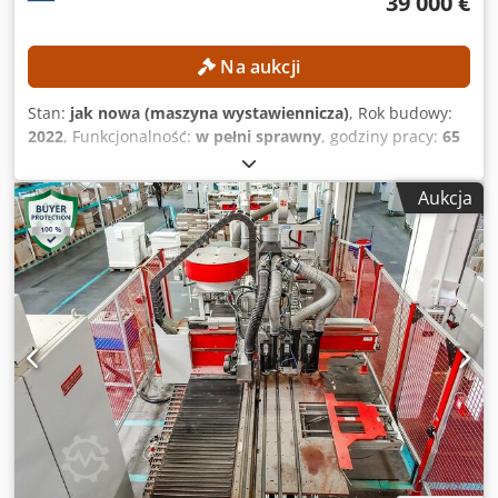
39 000 €
rozładunku Etykieciarka Panel sterowania ręcznego Taśma
transportowa odpadów Pompy próżniowe Narzędzia
Pamięć USB z dokumentacją CNC Certyfikat CE
Na aukcji
Dokumentacja Ogrodzenie bezpieczeństwa Wyłącznik
blokujący drzwi Kurtyna świetlna bezpieczeństwa
Stan:
jak nowa (maszyna wystawiennicza)
, Rok budowy:
2022
, Funkcjonalność:
w pełni sprawny
, godziny pracy:
65
h
, przebieg osi X:
3 720 mm
, przesuw osi Y:
2 500 mm
,
przesuw osi Z:
225 mm
, szerokość przedmiotu
Aukcja
obrabianego (maks.):
2 100 mm
, wysokość przedmiotu
obrabianego (maks.):
85 mm
, Wyposażenie:
Oznakowanie
CE
, Maszyna to dawniej używana maszyna wystawowa, z
zaledwie 65 godzinami pracy! Oględziny maszyny
włączonej do sieci elektrycznej są możliwe pod koniec
sierpnia, ponieważ wtedy osoba kontaktowa będzie na
miejscu. SZCZEGÓŁY TECHNICZNE Djdpfx Aszrfhbechekr
Przebieg osi X: 3720 mm Przebieg osi Y: 2500 mm Przebieg
osi Z: 225 mm Maksymalna szerokość obrabianego
elementu: 2100 mm Maksymalna wysokość obrabianego
elementu: 85 mm Liczba osi: 3 Liczba miejsc w magazynie
narzędzi: 15 Długość stołu: 3720 mm Szerokość stołu: 2100
mm SZCZEGÓŁY DOTYCZĄCE MASZYNY Rodzaj napędu: