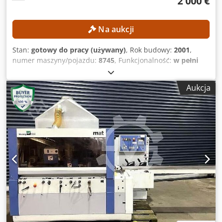
2 000 €
kW Wydajność pompowania: 250 m³/h Maksymalne
ciśnienie próżni: 0,9 bar WYPOSAŻENIE Stół ramowy 2 pola
próżniowe 2 ograniczniki referencyjne 8 wypustki
Na aukcji
referencyjne 8 podpór Pompa próżniowa Becker Zderzak
ochronny Pakiet oprogramowania XILOG-MAESTRO
Stan:
gotowy do pracy (używany)
, Rok budowy:
2001
,
Certyfikat CE
numer maszyny/pojazdu:
8745
, Funkcjonalność:
w pełni
sprawny
, szerokość stołu:
500 mm
, długość stołu:
2 500
mm
, prędkość wrzeciona (maks.):
10 000 obr./min
, DANE
Aukcja
TECHNICZNE Długość stołu: 2500 mm Szerokość stołu: 500
mm Maks. średnica narzędzia – głowica frezująca: 160 mm
Maks. średnica narzędzia – osłona trzpienia: 160 mm
Nachylenie wrzeciona: automatyczne Regulacja wysokości
wrzeciona: automatyczna Regulacja prędkości obrotowej
wrzeciona: ręczna, stopniowa Prędkość obrotowa
wrzeciona: 3000–10 000 obr./min Liczba prędkości: 2
Hamulec silnika: dostępny DANE MASZYNY Moc silnika
głównego: 7,5 kW Wymiary i waga Wymiary (długość x
szerokość x wysokość): 1800 x 1200 x 1900 mm Waga
maszyny: 1200 kg Dkodpfx Ajzrmp Hochsr Liczba
elementów do transportu: 1 WYPOSAŻENIE Podajnik Mec4v
(liczba kół podających: 3) Prowadnica (marka Aigner)