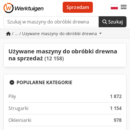
Sprzedam
Szukaj
/ ... / Używane maszyny do obróbki drewna
Używane maszyny do obróbki drewna
na sprzedaż
(12 158)
POPULARNE KATEGORIE
Piły
1 872
Strugarki
1 154
Okleiniarki
978