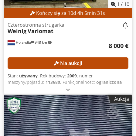
1
/
10
Kończy się za
10
d
4
h
5
min
28
s
Czterostronna strugarka
Weinig
Variomat
Holandia
948 km
8 000 €
Na aukcji
Stan:
używany
, Rok budowy:
2009
, numer
maszyny/pojazdu:
113680
, Funkcjonalność:
ograniczona
funkcjonalność
, szerokość robocza:
230 mm
, średnica
wrzeciona:
40 mm
, prędkość wrzeciona (maks.):
6 000
Aukcja
obr./min
, wysokość robocza:
120 mm
, DANE TECHNICZNE
Dksdpozrmptofx Achjr Szerokość robocza: 20–230 mm
Wysokość robocza: 8–120 mm Długość stołu podającego:
1950 mm Prędkość posuwu: 6–12 m/min Liczba wrzecion: 5
Średnica wrzeciona: 40 mm Prędkość obrotowa wrzeciona:
6000 obr./min Maks. średnica narzędzia wrzeciona