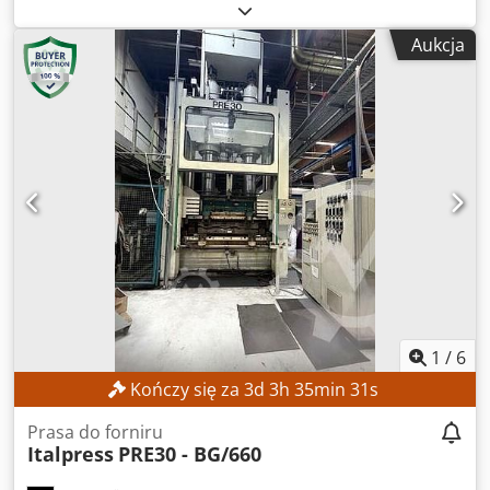
pełni sprawny
, siła nacisku:
180 t
, skok:
325 mm
, Brak ceny
minimalnej – gwarantowana sprzedaż w oparciu o
Aukcja
najwyższą ofertę! DANE TECHNICZNE Siła nacisku: 180 t
Maksymalne ciśnienie hydrauliczne: 600 bar Skok cylindra:
325 mm Otwór: 325 mm DANE MASZYNY Sterowanie:
Sterowanie elektroniczne z panelem obsługi/CNC Napięcie:
400 V / 50 Hz Dodpoznmb Iofx Achekr Wykonanie: Wersja
przemysłowa WYPOSAŻENIE Zamknięta kabina
bezpieczeństwa Hydrauliczny system prasowania Prasa z
płytami grzewczymi Prasa do formowania
1
/
6
Kończy się za
3
d
3
h
35
min
28
s
Prasa do forniru
Italpress
PRE30 - BG/660