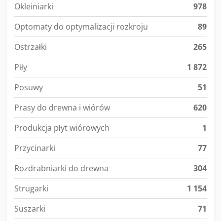
Okleiniarki
978
Optomaty do optymalizacji rozkroju
89
Ostrzałki
265
Piły
1 872
Posuwy
51
Prasy do drewna i wiórów
620
Produkcja płyt wiórowych
1
Przycinarki
77
Rozdrabniarki do drewna
304
Strugarki
1 154
Suszarki
71