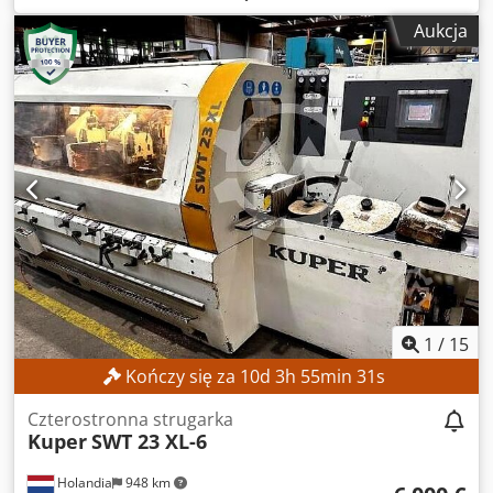
(maks.):
6 000 obr./min
, wysokość robocza:
120 mm
, DANE
Aukcja
TECHNICZNE Wysokość robocza: 120 mm Szerokość
robocza: 230 mm Prędkość posuwu: 6 / 12 m/min Prędkość
obrotowa wrzeciona: 6 000 obr./min Średnica wrzeciona:
40 mm Średnica narzędzia, wrzeciono pionowe: 100–180
mm Długość stołu wejściowego: 2 000 mm Moc silnika 1.
Wrzeciono dolne: 5,5 kW Moc silnika 2. Wrzeciono lewe: 11
kW Moc silnika 3. Wrzeciono prawe: 11 kW Moc silnika 4.
Wrzeciono górne: 7,5 kW DANE MASZYNY Wymiary i waga
Dksdpfx Acozrmpmjhor Wymiary (dł. x szer. x wys.): 3 250 x
1 550 x 1 500 mm Waga: 1 800 kg WYPOSAŻENIE
Dokumentacja
1
/
15
Kończy się za
10
d
3
h
55
min
28
s
Czterostronna strugarka
Kuper
SWT 23 XL-6
Holandia
948 km