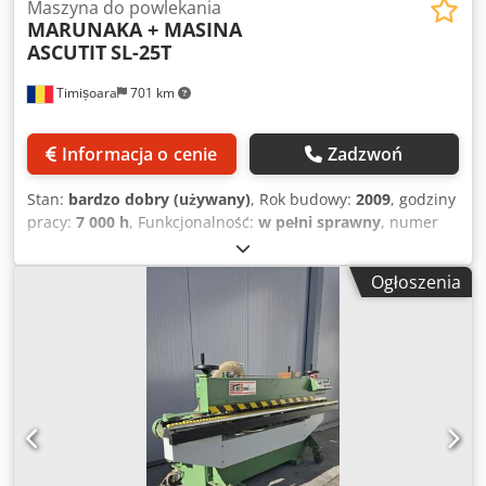
Maszyna do powlekania
MARUNAKA + MASINA
ASCUTIT
SL-25T
Timișoara
701 km
Informacja o cenie
Zadzwoń
Stan:
bardzo dobry (używany)
, Rok budowy:
2009
, godziny
pracy:
7 000 h
, Funkcjonalność:
w pełni sprawny
, numer
maszyny/pojazdu:
SL-25T
, Marunaka SL 25 T, z taśmowym
przenośnikiem + urządzeniem do ostrzenia noży, cena i
Ogłoszenia
szczegółowe informacje dostępne drogą mailową. Dedpfx
Amezruhwj Ajkr