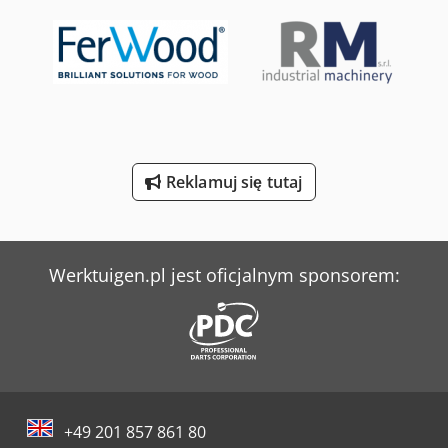
Tec Freetec
Weima Wl 6
Weima Wl 6 S
Weinbrenner Tsv 6/3050
Reklamuj się tutaj
Werner & Pfleiderer Kontenery
Werner & Pfleiderer Maszyny Do Podziału Ciasta I Do Efektów
Werktuigen.pl jest oficjalnym sponsorem:
+49 201 857 861 80