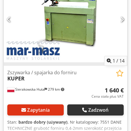
1
/
14
Zszywarka / spajarka do forniru
KUPER
1 640 €
Sierakowska Huta
279 km
Cena stała plus VAT
Zapytania
Zadzwoń
Stan:
bardzo dobry (używany)
, Nr katalogowy: 7551 DANE
TECHNICZNE grubość forniru 0,4-2mm szerokość przejścia