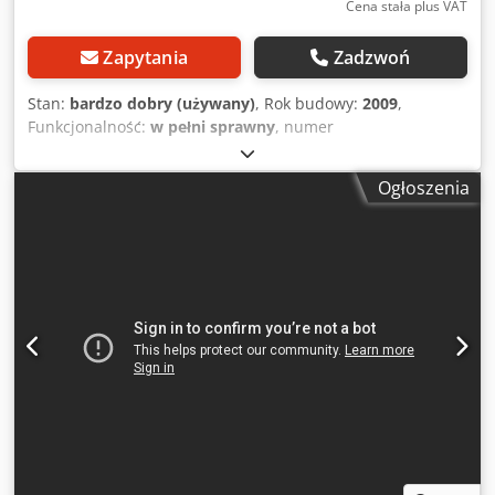
Cena stała plus VAT
Zapytania
Zadzwoń
Stan:
bardzo dobry (używany)
, Rok budowy:
2009
,
Funkcjonalność:
w pełni sprawny
, numer
maszyny/pojazdu:
17460
, całkowita szerokość:
1 200 mm
,
całkowita długość:
2 400 mm
, szerokość folii:
1 300 mm
,
Ogłoszenia
Barberán TF-1300 – bobiniarka do cięcia i przewijania folii,
rok 2009 Do sprzedania profesjonalna maszyna
hiszpańskiej marki Barberán S.A., model TF-1300, rocznik
2009, w bardzo dobrym stanie technicznym. Maszyna
przeznaczona do cięcia i przewijania na węższe pasy
materiałów w rolkach: folii PVC, folii Finish, papieru,
melaminy oraz laminatów. Sprawdzi się w zakładach
zajmujących się okleinowaniem, laminowaniem oraz
produkcją opakowań. Dkjdpfxozqbn Ij Am Asr Parametry
techniczne: Rok produkcji: 2009 Maksymalna szerokość
rolki wejściowej: 1300 mm (przy niewielkim „naciągnięciu"
możliwe załadowanie rolki do 1400 mm) Maksymalna
grubość ciętej folii: 0,5 mm Prędkość pracy: do 75 m/min