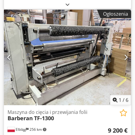
pod korpusem 920mm sterowanie pedałem nożnym
wymiar blatu 1250x340mm 2 rolki dociskowe metalowe
Ogłoszenia
zapotrzebowanie powietrza 6 bar rolka gumowa, ciągnąca
z dołu 2 rolki ciągnące metalowe, gładkie silnik 0,55kW
wymiary dł/szer/wys 1400x550x1500mm waga 205kg –
produkcji niemieckiej – niemalowana – dokumentacja DTR
– stan bardzo dobry – zszywarka używana Cena netto: 6900
PLN Cena netto: 1640 EUR w zależności od ceny 4,2 EUR
(Ceny mogą się zmieniać wraz z wyższymi wahaniami)
Dkjdpfjzhu Nmjx Am Aor
1
/
6
Maszyna do cięcia i przewijania folii
Barberan
TF-1300
9 200 €
Elbląg
256 km