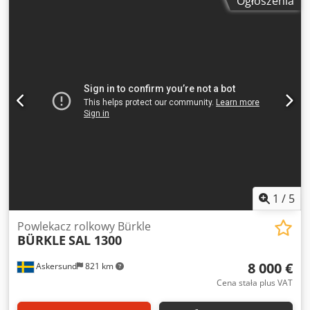
Ogłoszenia
elementu: 100 mm Wysokość robocza: 870 mm Prędkość
posuwu: 6-30 m / min Chromowany wałek skrobakowy:
Średnica 174 mm Wałek nakładający pokryty gumą:
Średnica 238 mm Ciśnienie robocze max: 6 bar Silnik: 2,2
kW, 400V, 50 Hz, 3-fazowy Rozmiar do transportu:
2850x900x2200 mm Dedpfog Hr A Isx Am Aokr Waga:
1450kg Nr magazynowy: 2000360
1
/
5
Powlekacz rolkowy Bürkle
BÜRKLE
SAL 1300
8 000 €
Askersund
821 km
Cena stała plus VAT