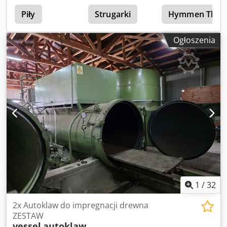
Piły
Strugarki
Hymmen Tla
Ogłoszenia
1
/
32
2x Autoklaw do impregnacji drewna
ZESTAW
vessel
autoklaw