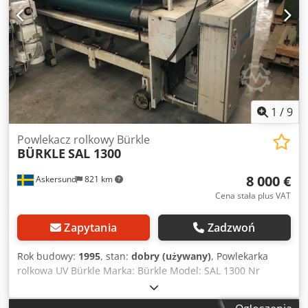
Sprzedawana w stanie widocznym. Odbiór: (CH62 3QD).
Odbiór osobisty – kupujący jest odpowiedzialny za
odłączenie, demontaż, załadunek, zabezpieczenie do
transportu i transport. Pomoc przy załadunku dostępna na
miejscu po wcześniejszym uzgodnieniu. Dsdezlzfpepfx Am
Askr
1
/
9
Powlekacz rolkowy Bürkle
BÜRKLE
SAL 1300
8 000 €
Askersund
821 km
Cena stała plus VAT
Zapytania
Zadzwoń
Rok budowy:
1995
, stan:
dobry (używany)
, Powlekarka
rolkowa UV Bürkle Marka: Bürkle Model: SAL 1300 Nr
maszyny: 7251 Rok produkcji: 1995 Dane techniczne:
Szerokość robocza: 1300 mm Grubość obrabianego