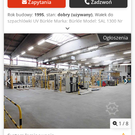
Zapytania
Zadzwoń
Rok budowy:
1995
, stan:
dobry (używany)
, Wałek do
szpachlówki UV Bürkle Marka: Bürkle Model: SAL 1300 Nr
maszyny: 7250 Rok produkcji: 1995 Dane techniczne:
Szerokość robocza: 1300 mm Grubość obrabianego
Ogłoszenia
elementu: 100 mm Wysokość robocza: 870 mm Prędkość
posuwu: 6-30 m / min Chromowany wałek skrobakowy:
Średnica 174 mm Wałek nakładający pokryty gumą:
Średnica 238 mm Djdpfx Aog E Uf Sjm Aekr Ciśnienie
robocze max: 6 bar Silnik: 400V, 50 Hz, 3-fazowy Rozmiar
do transportu: 2850x900x2200 mm Waga: 1450kg Nr
magazynowy: 2000353
1
/
8