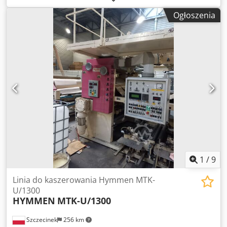
maksymalna szerokość laminowania - 1300mm min. gr.
Ogłoszenia
3mm maks. gr. 40mm maksymalna długość elementów
2800 mm minimalna długość około 600 mm płynna
regulacja prędkości od szczotkarki maksymalna prędkość
20 m/min. w skład linii wchodzi Dodpfx Ameilqvro Askr -
automatyczny załadunek Tommassini (niesprawny) -
szczotkarka góra-dół - lampy nagrzewające przed walcam
klejowymi góra-dół - nakładarka kleju PVAC - lampy
dosuszające góra-dół - linia kalandrów stalowych do
prasowania - dodatkowo linia posiada dokupioną
koronowarkę na górną płaszczyznę (sprawna) - można
jednostronnie laminować foliami PP
1
/
9
Linia do kaszerowania Hymmen MTK-
U/1300
HYMMEN
MTK-U/1300
Szczecinek
256 km