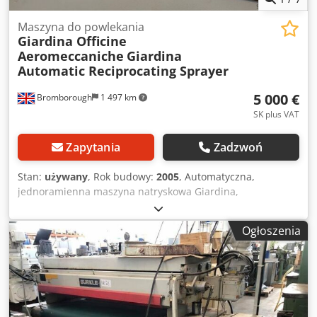
Maszyna do powlekania
Giardina Officine
Aeromeccaniche
Giardina
Automatic Reciprocating Sprayer
5 000 €
Bromborough
1 497 km
SK plus VAT
Zapytania
Zadzwoń
Stan:
używany
, Rok budowy:
2005
, Automatyczna,
jednoramienna maszyna natryskowa Giardina,
przeznaczona do automatycznego nanoszenia bejc,
podkładów i lakierów na elementy drewniane oraz płaskie
Ogłoszenia
panele. Wyprodukowana przez Giardina Officine
Aeromeccaniche S.p.A. (Figino Serenza, Włochy) i
dostarczona/zintegrowana przez Mared (Szwecja). Idealna
do zakładów zajmujących się obróbką powierzchniową
drewna, produkcji elementów stolarskich lub
wykończeniem paneli. Używana, wycofana z produkcji.