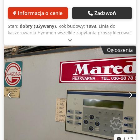
Informacja o cenie
Zadzwoń
Stan:
dobry (używany)
, Rok budowy:
1993
, Linia do
kaszerowania Hymmen wszelkie zapytania proszę kierować
pod numer 790800714 linia w ciągłej eksploatacji
maksymalna szerokość laminowania - 1300mm min. gr.
Ogłoszenia
3mm maks. gr. 40mm maksymalna długość elementów
2800 mm minimalna długość około 600 mm prędkość linii -
21 mb/min stała (płynna regulacja prędkości,
przeprowadzona modernizacja , wymiana falowników oraz
silników od napędów , zrobiony nowy program i sterowanie
) w skład linii wchodzi - załadunek i rozładunek ręczny -
szczotkarka góra-dół - lampy nagrzewające przed walcam
klejowymi góra-dół - nakładarka kleju PVAC Dkodjilqwaepfx
Am Aer - lampy dosuszające góra-dół - linia kalandrów
stalowych do prasowania
1
/
7