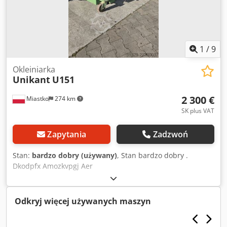
1
/
9
Okleiniarka
Unikant
U151
2 300 €
Miastko
274 km
SK plus VAT
Zapytania
Zadzwoń
Stan:
bardzo dobry (używany)
, Stan bardzo dobry .
Dkodpfx Amozkvpgj Aer
Odkryj więcej używanych maszyn