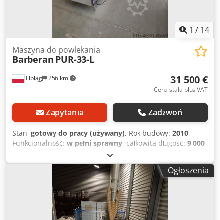
1
/
14
Maszyna do powlekania
Barberan
PUR-33-L
31 500 €
Elbląg
256 km
Cena stała plus VAT
Zapytania
Zadzwoń
Stan:
gotowy do pracy (używany)
, Rok budowy:
2010
,
Funkcjonalność:
w pełni sprawny
, całkowita długość:
9 000
mm
, wysokość robocza:
120 mm
, Na sprzedaż owijarka
profili BARBERAN PUR-33-L (rok 2010) – maszyna do
Ogłoszenia
oklejania elementów folią dekoracyjną z użyciem kleju PUR
hot-melt (klejenie na gorąco). Maszyna w wersji z 1
podajnikiem folii, automatycznym sterowaniem oraz
dołożonym systemem korony antystatycznej (redukcja
ładunków elektrostatycznych – poprawia stabilność pracy