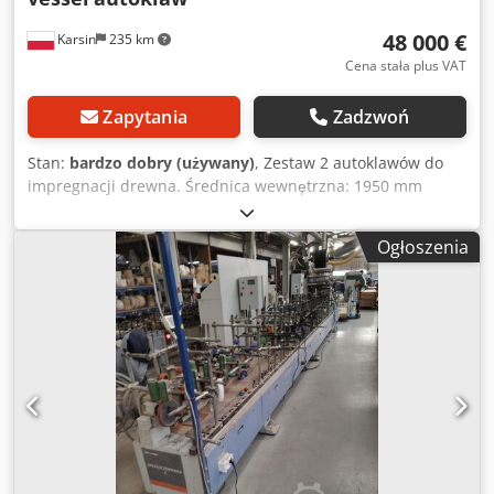
48 000 €
Karsin
235 km
Cena stała plus VAT
Zapytania
Zadzwoń
Stan:
bardzo dobry (używany)
, Zestaw 2 autoklawów do
impregnacji drewna. Średnica wewnętrzna: 1950 mm
Dodow S N Awjpfx Am Askr Długość całkowita: 13500 mm +
3 zbiorniki na impregnat
Ogłoszenia