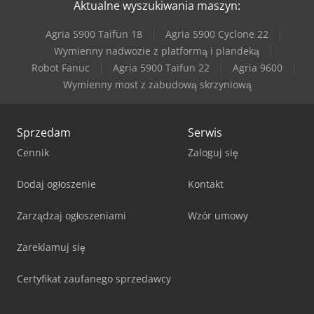
Aktualne wyszukiwania maszyn:
Manitou Mt 1840
Agria 5900 Taifun 18
Agria 5900 Cyclone 22
Manitou Mt 420 H
Wymienny nadwozie z platformą i plandeką
Robot Fanuc
Agria 5900 Taifun 22
Agria 9600
Manitou Mt 625 H
Wymienny most z zabudową skrzyniową
Sprzedam
Serwis
Cennik
Zaloguj się
Dodaj ogłoszenie
Kontakt
Zarządzaj ogłoszeniami
Wzór umowy
Zareklamuj się
Certyfikat zaufanego sprzedawcy