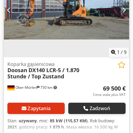
1
/
9
Koparka gąsienicowa
Doosan
DX140 LCR-5 / 1.870
Stunde / Top Zustand
69 500 €
Ober-Mörlen
750 km
Cena stała plus VAT
Zapytania
Zadzwoń
Stan:
używany
, moc:
85 kW (115,57 KM)
, Rok budowy:
2021
, godziny pracy:
1 879 h
, Masa własna: 16 500 kg W