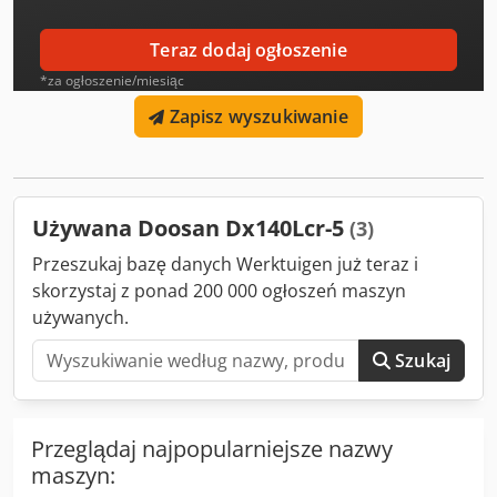
bezpieczeństwa – łyżka/ramię - Hydraulika nożycowa -
Układ zabezpieczający - Wysięgnik łabędziowaty -
Teraz dodaj ogłoszenie
Dodatkowa hydraulika
*za ogłoszenie/miesiąc
Zapisz wyszukiwanie
Używana Doosan Dx140Lcr-5
(3)
Przeszukaj bazę danych Werktuigen już teraz i
skorzystaj z ponad 200 000 ogłoszeń maszyn
używanych.
Szukaj
Przeglądaj najpopularniejsze nazwy
maszyn: