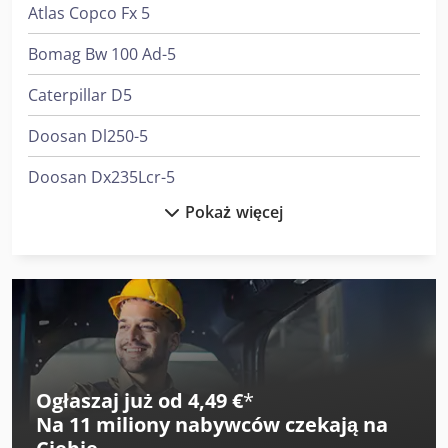
Atlas Copco Fx 5
Bomag Bw 100 Ad-5
Caterpillar D5
Doosan Dl250-5
Doosan Dx235Lcr-5
Pokaż więcej
Doosan Dx85R-3
Hitachi Zw75-6
Hitachi Zx26U-6
Hitachi Zx300Lc-6
Hitachi Zx33U-6
Ogłaszaj już od 4,49 €
*
Na
11 miliony nabywców
czekają na
Hitachi Zx350Lc-6