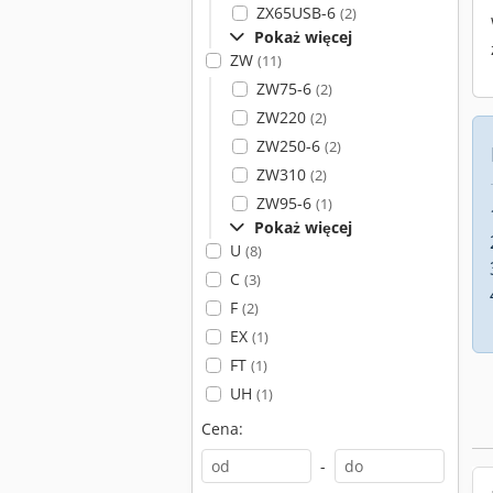
ZX65USB-6
(2)
Pokaż więcej
ZW
(11)
ZW75-6
(2)
ZW220
(2)
ZW250-6
(2)
ZW310
(2)
ZW95-6
(1)
Pokaż więcej
U
(8)
C
(3)
F
(2)
EX
(1)
FT
(1)
UH
(1)
Cena:
-