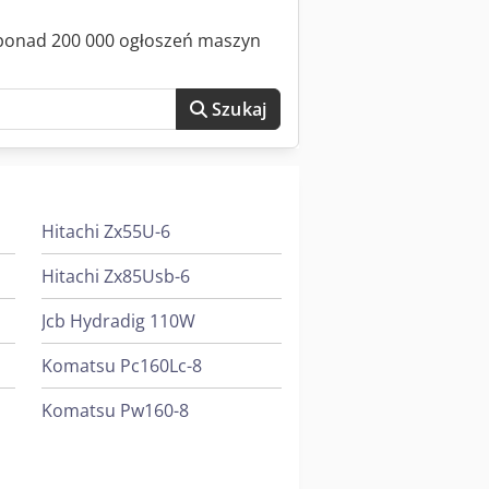
z ponad 200 000 ogłoszeń maszyn
Szukaj
Hitachi Zx55U-6
Hitachi Zx85Usb-6
Jcb Hydradig 110W
Komatsu Pc160Lc-8
Komatsu Pw160-8
Komatsu Wa100M-6