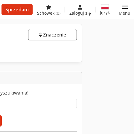
Sprzedam
Język
Schowek
(0)
Zaloguj się
Menu
Znaczenie
y
wyszukiwania!