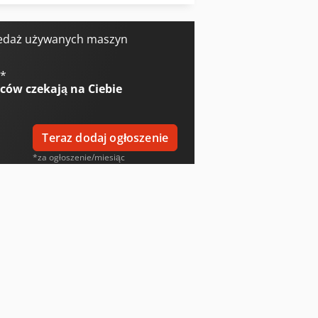
Komatsu Wa70-6
edaż używanych maszyn
€
*
wców
czekają na Ciebie
Teraz dodaj ogłoszenie
*za ogłoszenie/miesiąc