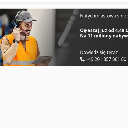
Hitachi Zw75-6
Hitachi Zx33U-6
Hitachi Zw95-6
Hitachi Zx350Lc-6
Natychmiastowa sprz
Hitachi Zx10U-6
Hitachi Zx38U-6
Ogłaszaj już od 4,49 
Na
11 miliony naby
Dowiedz się teraz
+49 201 857 861 80