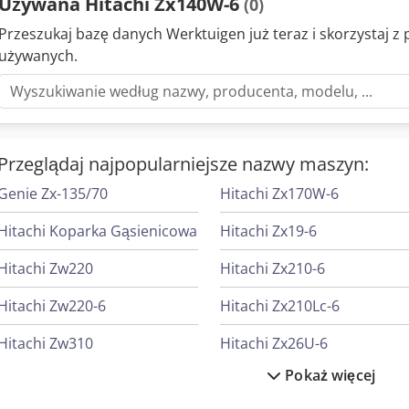
Używana Hitachi Zx140W-6
(0)
Przeszukaj bazę danych Werktuigen już teraz i skorzystaj 
używanych.
Przeglądaj najpopularniejsze nazwy maszyn:
Genie Zx-135/70
Hitachi Zx170W-6
Hitachi Koparka Gąsienicowa
Hitachi Zx19-6
Hitachi Zw220
Hitachi Zx210-6
Hitachi Zw220-6
Hitachi Zx210Lc-6
Hitachi Zw310
Hitachi Zx26U-6
Pokaż więcej
Hitachi Zw370-6
Hitachi Zx300Lc-6