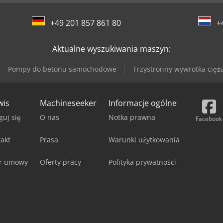
+49 201 857 861 80
+
Aktualne wyszukiwania maszyn:
Pompy do betonu samochodowe
Trzystronny wywrotka cięż
wis
Machineseeker
Informacje ogólne
guj się
O nas
Notka prawna
Facebook
akt
Prasa
Warunki użytkowania
r umowy
Oferty pracy
Polityka prywatności