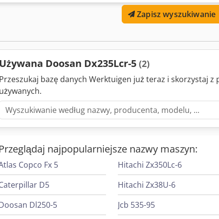
telefonicznego lub mailowego w dowolnym momencie. Wszystkie na
Zapisz wyszukiwanie
sprawdzane pod względem niezawodności. Potrzebujesz zdjęć? Wyst
przekażemy je niezwłocznie. Obsługujemy klientów w języku niderla
niemieckim, hiszpańskim oraz rosyjskim. Poznaj naszą szeroką ofe
Używana Doosan Dx235Lcr-5
(2)
Przeszukaj bazę danych Werktuigen już teraz i skorzystaj 
używanych.
Przeglądaj najpopularniejsze nazwy maszyn:
Atlas Copco Fx 5
Hitachi Zx350Lc-6
Caterpillar D5
Hitachi Zx38U-6
Doosan Dl250-5
Jcb 535-95