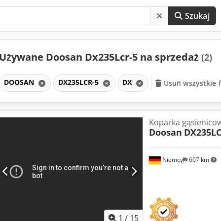
Szukaj
Używane Doosan Dx235Lcr-5 na sprzedaż
(2)
DOOSAN
DX235LCR-5
DX
Usuń wszystkie f
Koparka gąsienico
Doosan
DX235LC
Niemcy
607 km
1
/
15