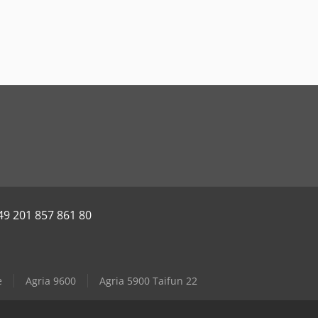
49 201 857 861 80
e
Agria 9600
Agria 5900 Taifun 22