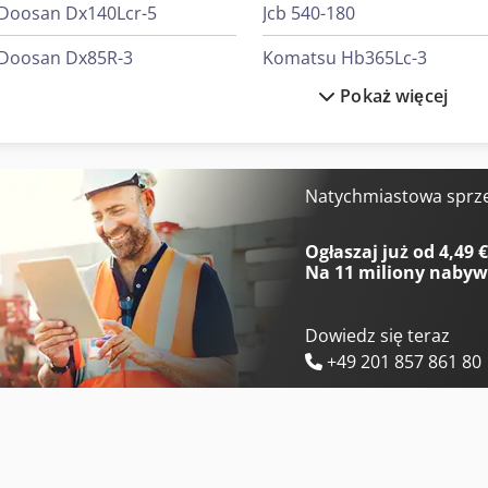
Doosan Dx140Lcr-5
Jcb 540-180
Doosan Dx85R-3
Komatsu Hb365Lc-3
Pokaż więcej
Hitachi Zw75-6
Kubota U10-5
Hitachi Zx26U-6
Kubota U56-5
Hitachi Zx300Lc-6
Manitou Mc 25-4
Natychmiastowa sprz
Hitachi Zx33U-6
Manitou Mi 25 D
Ogłaszaj już od 4,49 
Na
11 miliony naby
Dowiedz się teraz
+49 201 857 861 80