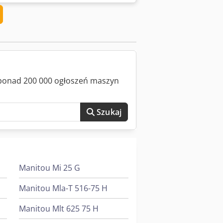
sze maszyny są w pełni przeglądane i
arczy się z nami skontaktować, a
ndzkim, angielskim, francuskim,
rtę niezawodnych maszyn.
z ponad 200 000 ogłoszeń maszyn
Szukaj
Manitou Mi 25 G
Manitou Mla-T 516-75 H
Manitou Mlt 625 75 H