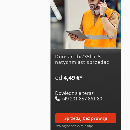
doosan dx235lcr-5
natychmiast sprzedać
od
4,49 €
*
Dowiedz się teraz
+49 201 857 861 80
sprzedaj bez prowizji
*za ogłoszenie/miesiąc