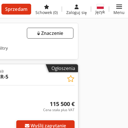
Sprzedam
Język
Schowek
(0)
Zaloguj się
Menu
Znaczenie
iltry
Ogłoszenia
wa
R-5
115 500 €
Cena stała plus VAT
Wyślij zapytanie