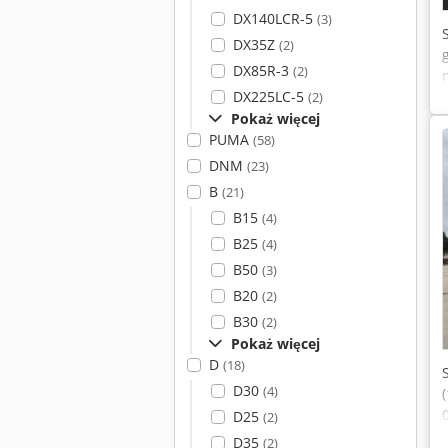
DX140LCR-5
(3)
DX35Z
(2)
DX85R-3
(2)
DX225LC-5
(2)
Pokaż więcej
PUMA
(58)
DNM
(23)
B
(21)
B15
(4)
B25
(4)
B50
(3)
B20
(2)
B30
(2)
Pokaż więcej
D
(18)
D30
(4)
D25
(2)
D35
(2)