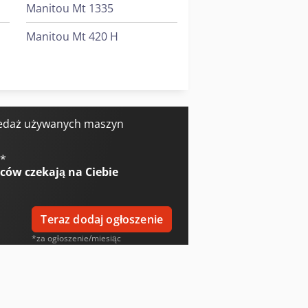
Manitou Mt 1335
Manitou Mt 420 H
Manitou Mt 625 H
Sennebogen 355 E
edaż używanych maszyn
€
*
wców
czekają na Ciebie
Teraz dodaj ogłoszenie
*za ogłoszenie/miesiąc