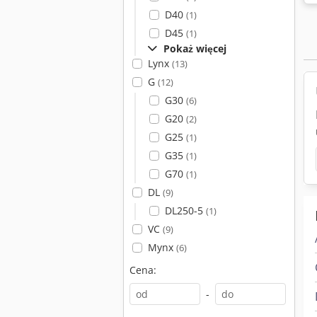
D40
(1)
D45
(1)
Pokaż więcej
Lynx
(13)
G
(12)
G30
(6)
G20
(2)
G25
(1)
G35
(1)
G70
(1)
DL
(9)
DL250-5
(1)
VC
(9)
Mynx
(6)
Cena:
-