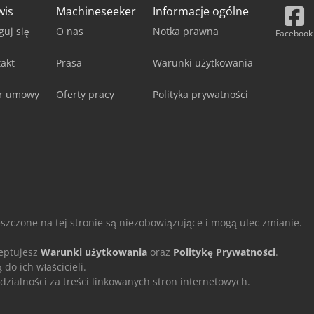
wis
Machineseeker
Informacje ogólne
guj się
O nas
Notka prawna
Facebook
akt
Prasa
Warunki użytkowania
r umowy
Oferty pracy
Polityka prywatności
eszczone na tej stronie są niezobowiązujące i mogą ulec zmianie.
ceptujesz
Warunki użytkowania
oraz
Politykę Prywatności
.
o ich właścicieli.
ialności za treści linkowanych stron internetowych.