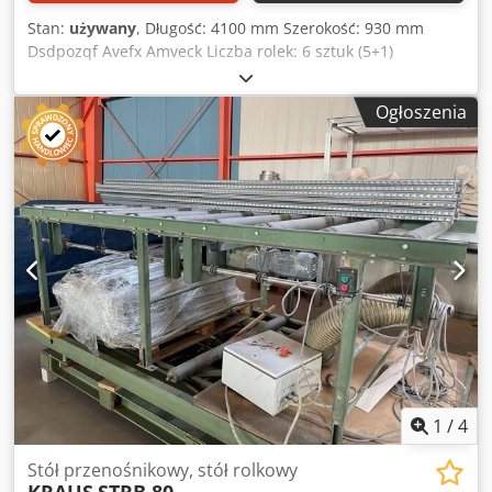
Stan:
używany
, Długość: 4100 mm Szerokość: 930 mm
Dsdpozqf Avefx Amveck Liczba rolek: 6 sztuk (5+1)
Szerokość rolek: 5 x 740 / 1 x 768 Średnica rolek: 160 mm
Wysokość robocza: 1000 mm
Ogłoszenia
1
/
4
Stół przenośnikowy, stół rolkowy
KRAUS
STRB 80