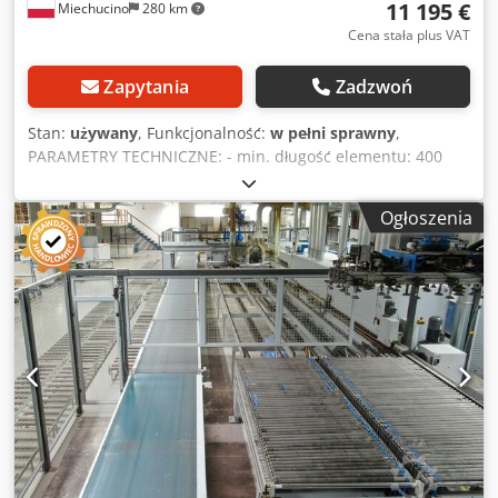
11 195 €
Miechucino
280 km
Cena stała plus VAT
Zapytania
Zadzwoń
Stan:
używany
, Funkcjonalność:
w pełni sprawny
,
PARAMETRY TECHNICZNE: - min. długość elementu: 400
mm - max. długość: 6000mm - max. szerokość elementu:
200 mm - max. grubość elementu: 200 mm - moc silnika
Ogłoszenia
rolek: 0,75 kW - moc silnika łańcuchów: 1,1 kW - posuw
regulowany na motoreduktorze - prędkość rolek: 19 - 118
m/min - prędkość pasków: 10 - 60 m/min - 8 pasków
prowadzących - 17 rolek podawczych stalowych - średnica
rolek: 80 mm - wysokość rolek od podstawy: 900 mm -
doskok pneumatyczny - gabaryty (dł./szer./wys.): 565 / 175 /
120 cm - waga: ~ 1500 kg Dcodsxfgpgjpfx Amvek