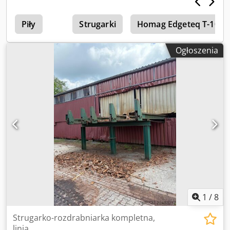
Urządzenie to idealnie sprawdzi się w nowoczesnych
zakładach obróbki drewna, gdzie liczy się wydajność oraz
automatyzacja procesu. Dzięki dwóm komorom zapewnia
Piły
Strugarki
Homag Edgeteq T-100
ciągłość pracy i znacznie usprawnia obsługę materiału,
minimalizując czas przestojów. Solidna konstrukcja i
Ogłoszenia
niezawodność marki BARGSTEDT gwarantują długoletnią,
bezproblemową eksploatację. Załadunek automatyczny z
dwóch komór. Wydajność 8 taktów/min Załadunek
ssawkami podciśnieniowymi Maksymalny rozmiar formatek
1300*2500 Możliwość zakupu całej linii łącznie z
przenośnikiem rolkowym wyposażonym w obrotnicę
stożkową oraz okleiniarkę dwustronną IMA COMBIMA I
K/II/R75/760/V/R3 Dedpfx Amezgcd Aovsck
1
/
8
Strugarko-rozdrabniarka kompletna,
linia