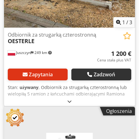
Możliwość odliczenia VAT dla przedsiębiorców. Dostawa i
możliwość rozliczenia w dowolnym momencie dla
wszystkich urządzeń z zakresu przemysłu. Yorick Diebels
1
/
3
Odbiornik za strugarką czterostronną
OESTERLE
1 200 €
Juszczyn
249 km
Cena stała plus VAT
Zapytania
Zadzwoń
Stan:
używany
, Odbiornik za strugarką czterostronną lub
wielopiłą 5 ramion z łańcuchami odbierającymi Ramiona
regulowane Długość całkowita maszyny 500cm Dcedpfslqxk
Aox Amvok Długość całkowita ramiona 220cm
Ogłoszenia