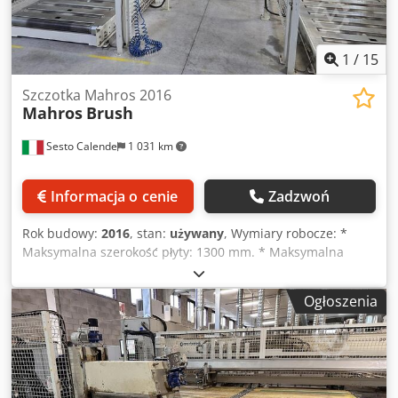
1
/
15
Szczotka Mahros 2016
Mahros
Brush
Sesto Calende
1 031 km
Informacja o cenie
Zadzwoń
Rok budowy:
2016
, stan:
używany
, Wymiary robocze: *
Maksymalna szerokość płyty: 1300 mm. * Maksymalna
długość płyty: 3200 mm. * System obrotowy: podwójny
stożek. * Kierunek obrotu: wzdłużny i poprzeczny. To
Ogłoszenia
urządzenie jest często stosowane w przemyśle drzewnym i
meblarskim, aby ułatwić przemieszczanie płyt podczas
obróbki. W razie pytań lub po więcej informacji
pozostajemy do dyspozycji! DANE TECHNICZNE DO
SPRAWDZENIA Dedsw Db Epjpfx Amvsck