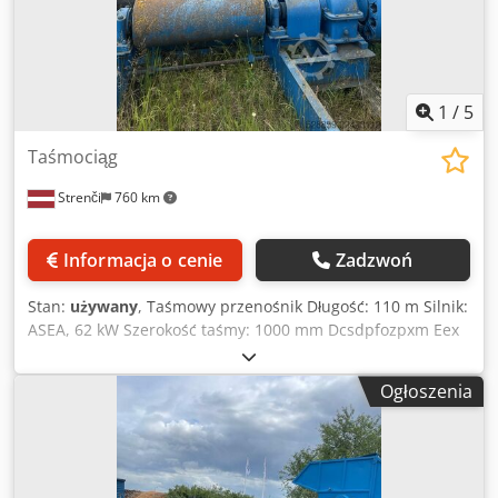
odpowiedzialności za wady rzeczowe.
1
/
5
Taśmociąg
Strenči
760 km
Informacja o cenie
Zadzwoń
Stan:
używany
, Taśmowy przenośnik Długość: 110 m Silnik:
ASEA, 62 kW Szerokość taśmy: 1000 mm Dcsdpfozpxm Eex
Amvek Wydajność: 500–1000 m³/h Wyposażony w
częściowe zadaszenie przenośnika.
Ogłoszenia