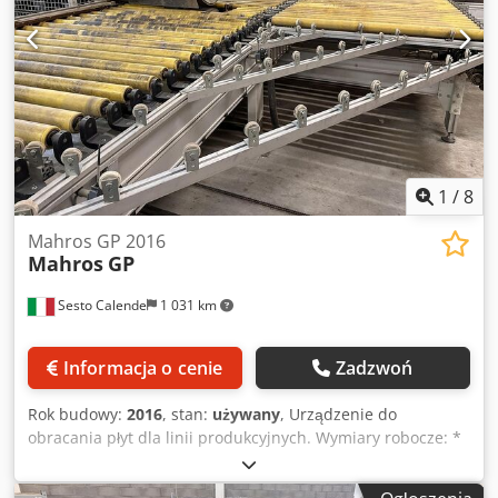
1
/
8
Mahros GP 2016
Mahros
GP
Sesto Calende
1 031 km
Informacja o cenie
Zadzwoń
Rok budowy:
2016
, stan:
używany
, Urządzenie do
obracania płyt dla linii produkcyjnych. Wymiary robocze: *
Maksymalna szerokość płyty: 1300 mm. * Maksymalna
długość płyty: 3200 mm. * System obrotowy: podwójny