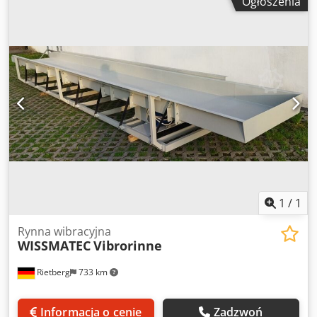
Ogłoszenia
przenośnikowe, przenośniki ślimakowe.
1
/
1
Rynna wibracyjna
WISSMATEC
Vibrorinne
Rietberg
733 km
Informacja o cenie
Zadzwoń