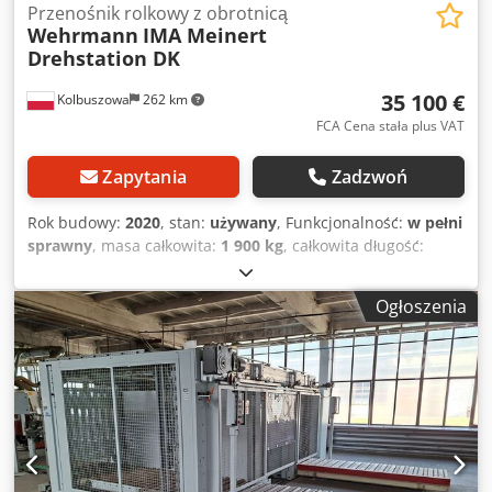
Przenośnik rolkowy z obrotnicą
Wehrmann
IMA Meinert
Drehstation DK
35 100 €
Kolbuszowa
262 km
FCA Cena stała plus VAT
Zapytania
Zadzwoń
Rok budowy:
2020
, stan:
używany
, Funkcjonalność:
w pełni
sprawny
, masa całkowita:
1 900 kg
, całkowita długość:
6 800 mm
, całkowita szerokość:
2 850 mm
, numer
maszyny/pojazdu:
30387
, Przedstawiamy używany
Ogłoszenia
przenośnik rolkowy marki Wehrmann z 2020 roku,
wyposażony w obrotnicę stożkową do formatek oraz
podajniki rolkowe typu IMA Meinert Drehstation DK. To
nowoczesne rozwiązanie pozwala na sprawną i precyzyjną
manipulację formatkami w procesie produkcyjnym,
zapewniając wysoką wydajność i niezawodność. Idealny do
zastosowań przemysłowych, gdzie liczy się efektywność i
jakość transportu detali. Dsdozgch Ijpfx Amvock Możliwość