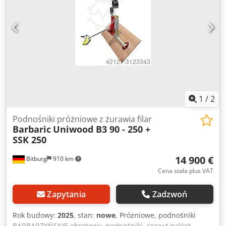
1
/
2
Podnośniki próżniowe z żurawia filar
Barbaric
Uniwood B3 90 - 250 +
SSK 250
14 900 €
Bitburg
910 km
Cena stała plus VAT
Zapytania
Zadzwoń
Rok budowy:
2025
, stan:
nowe
, Próżniowe, podnośniki
BARBARZYŃSKIE obrotowy, podnośniki, sprzęt pakiet