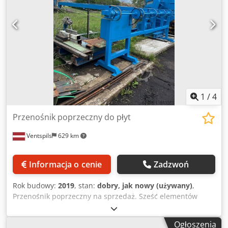
1
/
4
Przenośnik poprzeczny do płyt
Ventspils
629 km
Informacja o cenie
Zadzwoń
Rok budowy:
2019
, stan:
dobry, jak nowy (używany)
,
Przenośnik poprzeczny na sprzedaż. Sześć elementów
sterujących. Odległość między elementami sterującymi
0,85 m. Szerokość 4, 40 m. Długość 2,80 m. Napęd, silnik
Ogłoszenia