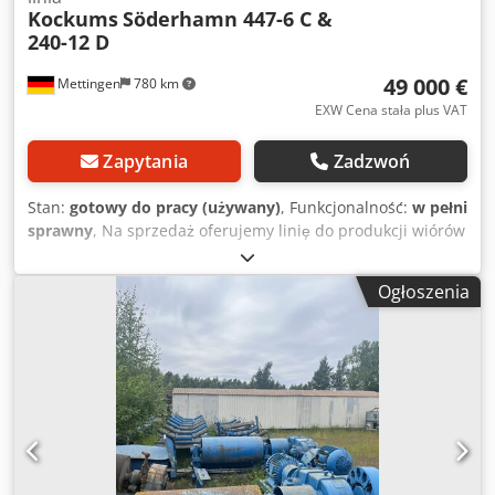
Kockums
Söderhamn 447-6 C &
240-12 D
49 000 €
Mettingen
780 km
EXW Cena stała plus VAT
Zapytania
Zadzwoń
Stan:
gotowy do pracy (używany)
, Funkcjonalność:
w pełni
sprawny
, Na sprzedaż oferujemy linię do produkcji wiórów
(rozdrabniarka i odcinarka) składającą się z następujących
elementów: Dcjdpfx Aszrfkvomvek - Podajnik kłód -
Ogłoszenia
Podajnik stopniowy do kłód, producent Saenger +
Massierer - Rozdzielacz - Podajnik do kłód - Centrujący
podajnik z obracaczem kłód, producent Kockums, typ 447-6
C, numer seryjny 70984 - Centrująca głowica
rozdrabniająca, producent Kockums, typ 240-12 D -
Podajnik wyjściowy z możliwością zrzucania z boku - Szafa
sterownicza i system sterowania (panel Siemens Simatic)
dla całej linii - Maksymalna średnica kłody: 50 cm Linia jest
sprzedawana z wyłączeniem jakiejkolwiek gwarancji i