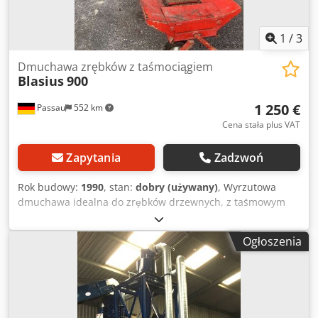
1
/
3
Dmucha­wa zrębków z taśmociągiem
Blasius
900
1 250 €
Passau
552 km
Cena stała plus VAT
Zapytania
Zadzwoń
Rok budowy:
1990
, stan:
dobry (używany)
, Wyrzutowa
dmuchawa idealna do zrębków drzewnych, z taśmowym
przenośnikiem podającym, ok. 3 m długości. Rozpiętość
łopatek 900 mm z silnikiem 11 kW. Dcedpfx Amsyy Uzcsvek
Ogłoszenia