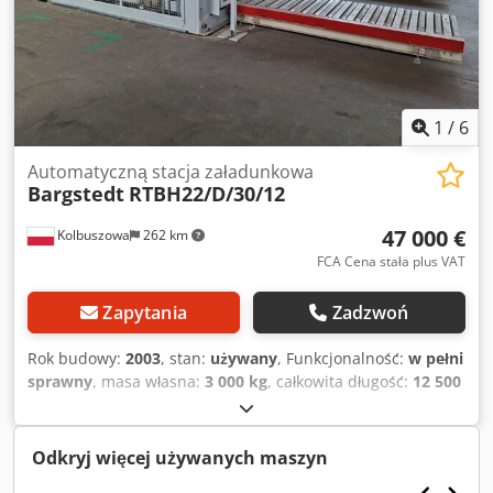
zakupu całej linii łącznie z dwukomorową automatyczną
stację załadunkową oraz okleiniarką dwustronną IMA
COMBIMA I K/II/R75/760/V/R3
1
/
6
Automatyczną stacja załadunkowa
Bargstedt
RTBH22/D/30/12
47 000 €
Kolbuszowa
262 km
FCA Cena stała plus VAT
Zapytania
Zadzwoń
Rok budowy:
2003
, stan:
używany
, Funkcjonalność:
w pełni
sprawny
, masa własna:
3 000 kg
, całkowita długość:
12 500
mm
, całkowita szerokość:
5 600 mm
, numer
maszyny/pojazdu:
0-280-15-2017
, Oferujemy używaną,
automatyczną stację załadunkową dwukomorową
Odkryj więcej używanych maszyn
renomowanej marki BARGSTEDT, model RTBH22/D/30/12.