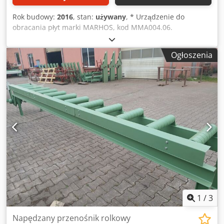
Rok budowy:
2016
, stan:
używany
, * Urządzenie do
obracania płyt marki MARHOS, kod MMA004.06.
Urządzenie do obracania płyt do załadunku i rozładunku
płyt. Wymiary robocze: * Maksymalna szerokość płyty: 1300
Ogłoszenia
mm. * Maksymalna długość płyty: 3200 mm. * System
obrotowy: podwójny stożek. * Kierunek obrotu: poprzeczny
w stosunku do kierunku podłużnego. Urządzenie to jest
często stosowane w przemyśle drzewnym i meblarskim w
celu ułatwienia przemieszczania płyt podczas obróbki.
Dodpfx Asw Db Htjmvjck
1
/
3
Napędzany przenośnik rolkowy