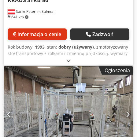
Sankt Peter im Sulmtal
641 km
Informacja o cenie
Zadzwoń
Rok budowy:
1993
, stan:
dobry (używany)
, zmotoryzowany
stół transportowy z rolkami i zmienną prędkością. wymiary
dł. x szer. x wys. = 2950 x 1300 x 900 mm prędkość posuwu
var. regulowana wysokość +/- 15 cm maks. obciążenie 50
Ogłoszenia
kg/ m Proszę poinformować o maszynach używanych: -
Dane techniczne bez zobowiązań, błąd i pośrednie rezerwy
sprzedaży. - Cena jest uważana za cenę ex-location. -
Wszystkie artykuły lub maszyny są kupowane tak jak widać,
bez prawa do gwarancji. - Do wyboru kupującego pozostaje
obejrzenie maszyn przed ich zakupem w miejscu ich
ustawienia. Dcsdpfx Amjgvvn Eovek - Specjalne
uzgodnienia są możliwe, ale ważne tylko w formie
pisemnej. (Odpowiadamy na zapytania tylko z podanym
adresem + numerem telefonu!)