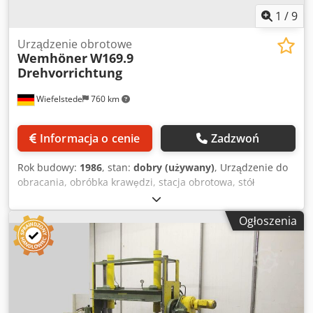
1
/
9
Urządzenie obrotowe
Wemhöner
W169.9
Drehvorrichtung
Wiefelstede
760 km
Informacja o cenie
Zadzwoń
Rok budowy:
1986
, stan:
dobry (używany)
, Urządzenie do
obracania, obróbka krawędzi, stacja obrotowa, stół
obrotowy, system transportowy, przenośnik rolkowy -dla
automatu do naklejania obrzeży, maszyny do naklejania
Ogłoszenia
obrzeży, okleiniarki -Stacja obrotowa: do obracania
elementów obrabianych -Przenośnik rolkowy: wąski -
Szerokość rolek: 1300 mm Dsdpfx Amob Rynyevsck -
Długość przenośnika rolkowego: 2900 mm -z: regulowaną
osłoną odbijającą -Przenośnik rolkowy: szeroki -Szerokość
rolek: 3400 mm -Długość przenośnika rolkowego: 1400 mm