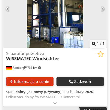
1
/
1
Separator powietrza
WISSMATEC
Windsichter
Rietberg
733 km
Informacja o cenie
Zadzwoń
Stan:
dobry, jak nowy (używany)
, Rok budowy:
2026
,
Odkurzacz do pyłów WISSMATEC z komorami
cyklonicznymi, cyklonowy separator pyłów, Dcsdpfx
Amezmnhasvok wentylatory, rurociągi, taśmy