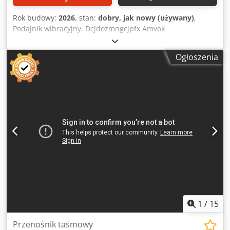
Rok budowy:
2026
, stan:
dobry, jak nowy (używany)
,
Podajnik wibracyjny. Dcjdozmngcjpfx Amvok
Ogłoszenia
1
/
15
Przenośnik taśmowy