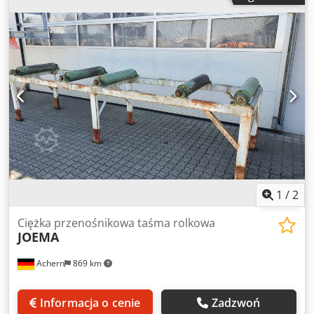
reduktor 1,5 kw. W pełni sprawny, po naprawie. Djdpfx
Amenl Dvlovock
1
/
2
Ciężka przenośnikowa taśma rolkowa
JOEMA
Achern
869 km
Informacja o cenie
Zadzwoń