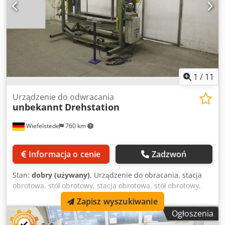
-Rolka głowicy obrotowej: gumowana -Wymiary
transportowe: 3000/1500/W960 mm 3500/1550/W1850 mm
-Waga: 1000 kg
1
/
11
Urządzenie do odwracania
unbekannt
Drehstation
Wiefelstede
760 km
Informacja o cenie
Zadzwoń
Stan:
dobry (używany)
, Urządzenie do obracania, stacja
obrotowa, stół obrotowy, stacja obrotowa, stół obrotowy,
prasa hydrauliczna, prasa warsztatowa, prasa olejowo-
Zapisz wyszukiwanie
hydrauliczna, prasa hydrauliczna do warsztatu -bez:
Ogłoszenia
agregatu hydraulicznego (możliwy za dopłatą) -Stacja