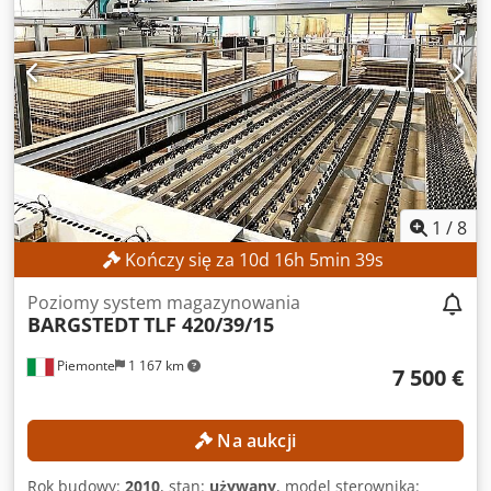
1
/
8
Kończy się za
10
d
16
h
5
min
37
s
Poziomy system magazynowania
BARGSTEDT
TLF 420/39/15
Piemonte
1 167 km
7 500 €
Na aukcji
Rok budowy:
2010
, stan:
używany
, model sterownika: