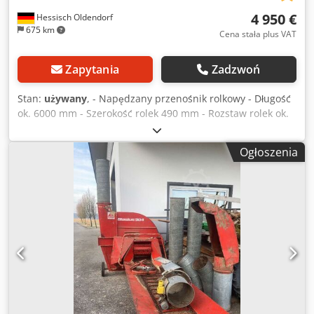
4 950 €
Hessisch Oldendorf
675 km
Cena stała plus VAT
Zapytania
Zadzwoń
Stan:
używany
, - Napędzany przenośnik rolkowy - Długość
ok. 6000 mm - Szerokość rolek 490 mm - Rozstaw rolek ok.
440 mm Dcedpewy Ry Usfx Amvek - Średnica rolek 114 mm
- Wysokość robocza 900 mm - Silnik napędowy 0,75 kW
Ogłoszenia