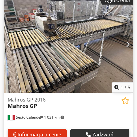
Ogłoszenia
stożek. * Kierunek obrotu: ruch wzdłużny/poprzeczny. To
urządzenie jest często stosowane w przemyśle drzewnym i
meblarskim, aby ułatwić przemieszczanie płyt podczas
obróbki. Djdpfx Amow Da Shsvock
1
/
5
Mahros GP 2016
Mahros
GP
Sesto Calende
1 031 km
Informacja o cenie
Zadzwoń