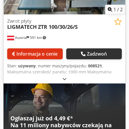
1
/
2
Zwrot płyty
LIGMATECH
ZTR 100/30/26/S
Austria
591 km
Informacja o cenie
Zadzwoń
Stan:
używany
, numer maszyny/pojazdu:
008521
,
Maksymalna szerokość panelu: 1000 mm Maksymalna
długość panelu: 2400 mm Dsdpfx Amjzruyasveck
Ogłaszaj już od 4,49 €
*
Na
11 miliony nabywców
czekają na