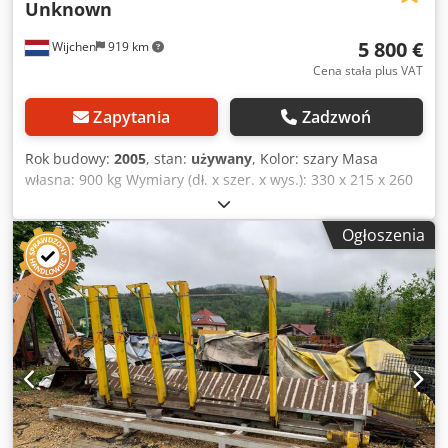
Unknown
5 800 €
Wijchen
919 km
Cena stała plus VAT
Zapytania
Zadzwoń
Rok budowy:
2005
, stan:
używany
, Kolor: szary Masa
własna: 900 kg Wymiary (dł. x szer. x wys.): 330 x 215 x 260
cm - Rok produkcji: 2005 Dcsdpezlc Nijfx Amvsk - Dostępna
dokumentacja: Nie - Certyfikat CE: Nie - Automatyczny
Ogłoszenia
system wydawania: Tak - Prędkość posuwu: Zmienna - Stół
podnoszący: Tak - Maks. długość wydawania [mm]: 3100 -
Maks. szerokość wydawania [mm]: 220 - Automatyczny
system podawania: Tak - Maks. długość podawania [mm]:
3100 - Maks. szerokość podawania [mm]: 220 - Napięcie
[V]: 400 - Wymiary transportowe: 3300 mm x 2150 mm x
2600 mm (dł. x szer. x wys.) - Masa transportowa [kg]: 900
kg - Opakowania transportowe [szt.]: 1 Informacje
finansowe VAT: Podana cena jest ceną netto, do której
należy doliczyć VAT. VAT/podatek od wartości dodanej: