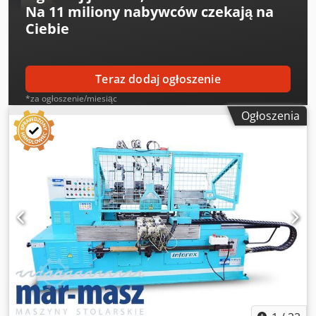
Na
11 miliony nabywców
czekają na
Ciebie
Teraz dodaj ogłoszenie
*za ogłoszenie/miesiąc
Ogłoszenia