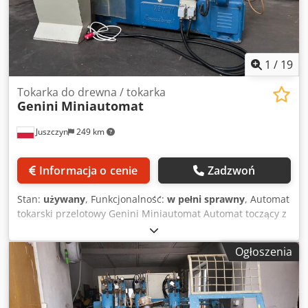
Cena netto: 14262 EUR Cena netto liczona według kursu 4,2
PLN/EUR (przy większych wahaniach kursu cena może ulec
zmianie)
1
/
19
Tokarka do drewna / tokarka
Genini
Miniautomat
Juszczyn
249 km
Informacja o cenie
Zadzwoń
Stan:
używany
, Funkcjonalność:
w pełni sprawny
, Automat
tokarski przelotowy Genini Miniautomat Automat toczący z
kantówki Silnik pompy hydraulicznej o mocy 1,5kw
Maksymalna długość kantówki 950mm Maksymalna
Ogłoszenia
długość toczenia 120mm Maksymalna średnica toczenia 80
mm Dwa suporty z nożami profilującymi 1 wrzeciono
czołowe do wiercenia lub profilowania czołowego 1 nóż
zgrubnie toczący Waga maszyny około 1800kg Credezgc