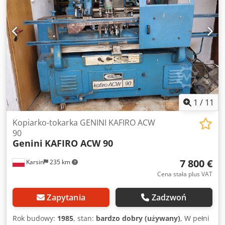
Rcepfx Ag Usf Znak CE
1
/
11
Kopiarko-tokarka GENINI KAFIRO ACW
90
Genini
KAFIRO ACW 90
7 800 €
Karsin
235 km
Cena stała plus VAT
Zapytania
Zadzwoń
Rok budowy:
1985
, stan:
bardzo dobry (używany)
, W pełni