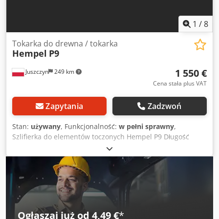
1
/
8
Tokarka do drewna / tokarka
Hempel
P9
1 550 €
Juszczyn
249 km
Cena stała plus VAT
Zapytania
Zadzwoń
Stan:
używany
, Funkcjonalność:
w pełni sprawny
,
Szlifierka do elementów toczonych Hempel P9 Długość
robocza 900mm Średnica szlifowania max 100mm
Crodpfxjzlcvpj Ag Usf Szlifowanie za pomocą szczotek z
oscylacją
Ogłaszaj już od 4,49 €
*