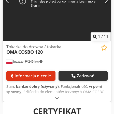
1
/
11
Tokarka do drewna / tokarka
OMA
COSBO 120
Juszczyn
249 km
Informacja o cenie
Zadzwoń
Stan:
bardzo dobry (używany)
, Funkcjonalność:
w pełni
sprawny
, Szlifierka do elementów toczonych OMA COSBO
120 Długość robocza 1200mm Dwa agregaty szlifujące
Cjdpfx Agey Elw Es Uerf Szczotki polerujące z oscylacją
Praca po kopiale
CERTYFIKAT