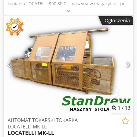
kopiarka LOCATELLI 900 SP C - maszyna w magazynie - po
przeglądzie technicznym - produkcji Włoskiej PARAMETRY
TECHNICZNE: - długość toczenia max. 900 mm - średnica
Ogłoszenia
toczenia max. 200 mm - wymiar elementu podawanego
automatycznie max. 110 x 110 mm - moc silnika głównego
5.8 kW - moc silnika pompy 4.21 kW - sześć rodzai
prędkości obrotowej - 865 / 1705 / 1730 / 2975 / 3410 / 5950
- trzy noże główne zbierające - dwa noże z doskokiem
hydraulicznym - regulacja prędkości posuwu - regulacja
prędkości doskoku noży - tryb pracy automatyczny i pół
automatyczny - hamulec Codpsg Dcavsfx Ag Usrf Gabaryty
maszyny: - długość 240 cm - szerokość 150 cm - wysokość
280 cm - waga ~ 1000 kg
1
/
13
AUTOMAT TOKARSKI TOKARKA
LOCATELLI MK-LL
LOCATELLI
MK-LL