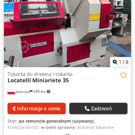
1
/
8
Tokarka do drewna / tokarka
Locatelli
Miniariete 35
Juszczyn
249 km
Informacja o cenie
Zadzwoń
Stan:
po remoncie generalnym (używany)
,
Funkcjonalność:
w pełni sprawny
, Automat tokarskie
Locatelli Miniariete 35 Długość materiał max 1000