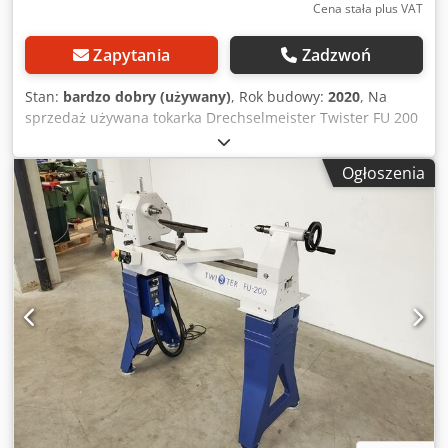
Cena stała plus VAT
Zapytania
Zadzwoń
Stan:
bardzo dobry (używany)
, Rok budowy:
2020
, Na
sprzedaż używana tokarka Drechselmeister Twister FU 200
ze szczytową długością toczenia 715 mm. Maszyna
znajduje się w dobrym stanie. Dane techniczne: - Wysokość
Ogłoszenia
ostrza: 200 mm - Średnica toczenia: 395 mm (z
opcjonalnym urządzeniem do toczenia zewnętrznego: 700
mm) - Odległość między końcami ok. 715 mm (opcjonalnie
rozszrzerzana) - Mocowanie wrzeciona: M33 x 3,5 z
rowkiem zabezpieczającym ASR (Euro) - Stożek wrzeciona i
konika: MK2 - Prędkości obrotowe (2 zakresy paskowe): 60–
1 350 obr./min i 180–3 750 obr./min - Skok pinoli: 100 mm
(z gwintem trapezowym), przygotowana do wrzeciona
wiercącego ER-25 - Silnik 2 KM (zasilanie 230 V) -
Przełącznik hamulca 2-stopniowy - Masa w wersji stojącej:
166 kg Crodpfoyucw Tjx Ag Ujf Maszyna znajduje się w A-
5431 Kuchl i może zostać obejrzana w każdej chwili
podczas naszych godzin otwarcia. Sprzedaż zastrzeżona do