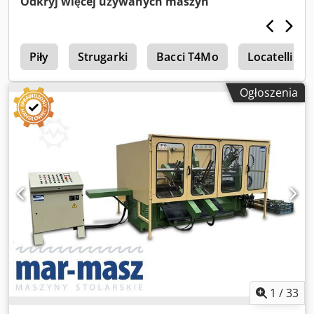
Odkryj więcej używanych maszyn
Rozstaw między centrami: 1300 mm - Wysokość między
centrami: 250 mm - Silnik: 1,4 kW Csdpfxszrx Sae Ag Uorf
Piły
Strugarki
Bacci T4Mo
Locatelli O
Ogłoszenia
1
/
33