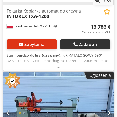
1
/
33
Tokarka Kopiarka automat do drewna
INTOREX
TXA-1200
13 786 €
Sierakowska Huta
279 km
Cena stała plus VAT
Zapytania
Zadzwoń
Stan:
bardzo dobry (używany)
, NR KATALOGOWY 6901
DANE TECHNICZNE - max długość toczenia 1200mm - max
średnica toczenia 210mm - max średnica toczenia ze
standardową podtrzymką 90mm - max wymiar
Ogłoszenia
kwadratowego materiału do toczenia z automatycznym
podawaniem 100mm - 3 kopiarki hydrauliczne - dodatkowe
3 noże na tłokach hydraulicznych ( założone 2szt) - 4
rodzaje obrotów wrzeciona Credpszlr Izofx Ag Ujf -
automatyczna lub ręczna praca maszyny - silnik wrzeciona
wrzeciennika 9kW - silnik pompy hydraulicznej 3kW -
średnica króćca odciągu 90mm - wymiary do transportu
dł/szer/wys 3700x2100x2000mm - waga około 3000kg