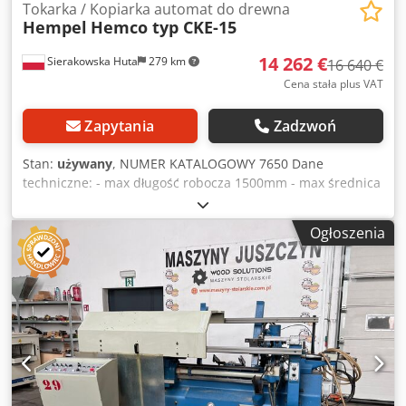
Tokarka / Kopiarka automat do drewna
Hempel
Hemco typ CKE-15
14 262 €
Sierakowska Huta
279 km
16 640 €
Cena stała plus VAT
Zapytania
Zadzwoń
Stan:
używany
, NUMER KATALOGOWY 7650 Dane
techniczne: - max długość robocza 1500mm - max średnica
robocza 250mm - frezowanie (frez tarczowy) 7,5kW -
wrzeciono – 2800obr/min 3kW - prędkość obrotowa
Ogłoszenia
wrzeciona 700/1200/1500/2000obr/min - agregat szlifujący
0,75kW - silnik hydrauliczny 3kW - moc całkowita 17,75kW -
zapotrzebowanie powietrza 6-8bar - podajnik do kantówek
do 150x150mm - średnica króćca odciągu 100mm, 160mm -
wymiary do transportu dł/szer/wys 4350x2300x1980mm -
waga około 3000kg ATUTY – produkcji niemieckiej –
automatyczna kopiarka hydrauliczna – oryginalna
dokumentacja DTR Csdpezh Ivtofx Ag Usrf – niemalowana –
tokarka używana, stan bardzo dobry Cena netto: 59900 PLN