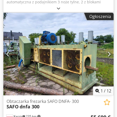
automatyczna z podajnikiem 3 noże tylne, 2 z blokami
dzielonymi Wózek 900 mm Automatyczna pompa
smarowania olejem i smarem Odpowiednia do pracy w
Ogłoszenia
obu kierunkach Crjdpfsih H Ntex Ag Uof
1
/
12
Obtaczarka frezarka SAFO DNFA- 300
SAFO
dnfa 300
Karsin
235 km