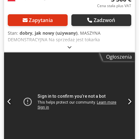
Cena stała plus VAT
Zapytania
Zadzwoń
Stan:
dobry, jak nowy (używany)
, MASZYNA
DEMONSTRACYJNA Na sprzedaż jest tokarka
demonstracyjna Stratos XL o wysokości środka 280 mm.
Tokarka była używana tylko przez krótki czas do celów
Ogłoszenia
demonstracyjnych w Hödnerhof. Dlatego można ją opisać
jako nową z pełną gwarancją. Csdpou Szr Uefx Ag Uorf
Dane techniczne: - Wysokość środka 280 mm - Średnica
obrotu nad łóżkiem: 550 mm z opcjonalnym dodatkowym
łóżkiem (zewnętrzne urządzenie obrotowe) do 1000 mm! -
Szerokość centrum ok. 780 mm (z możliwością
rozszerzenia!) - Przyłącze wrzeciona M33 x 3,5 z rowkiem
bezpieczeństwa ASR (Euro)* - Wrzeciono i konik ze
stożkiem MK2 - Przetwornica częstotliwości (3 stopnie
taśmy): Etap 1: 60 - 1 200 obr/min | Etap 2: 100 - 2 200
obr/min | Etap 3: 150 - 3 700 obr/min - Skok pinoli 150 mm
(ze skalą) - Frez konika z gwintem trapezowym i systemem
szybkiej wymiany (do wiertła ER25) - Silnik 2,2 kW / 3 HP -