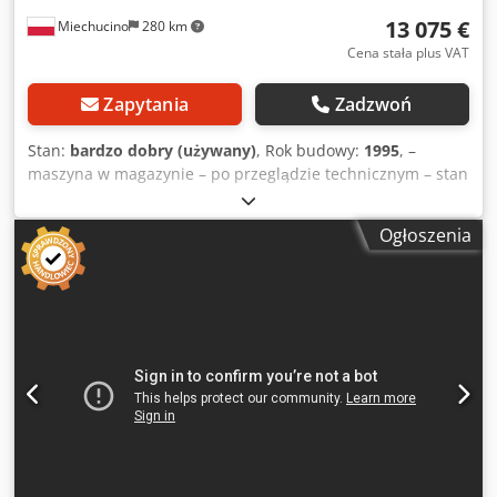
13 075 €
Miechucino
280 km
Cena stała plus VAT
Zapytania
Zadzwoń
Stan:
bardzo dobry (używany)
, Rok budowy:
1995
, –
maszyna w magazynie – po przeglądzie technicznym – stan
bardzo dobry – rok produkcji 1995 PARAMETRY
TECHNICZNE: – długość toczenia max 1300 mm – średnica
Ogłoszenia
toczenia 120 mm – trzy noże dolne – pięć noży górnych –
podtrzymka – sterowanie nożami hydrauliczne –
automatyczne sterowanie – magazynek Csdped Rkkzsfx Ag
Uerf Gabaryty maszyny: – długość 380 cm – szerokość 210
cm – wysokość 215 cm – waga~3490 kg