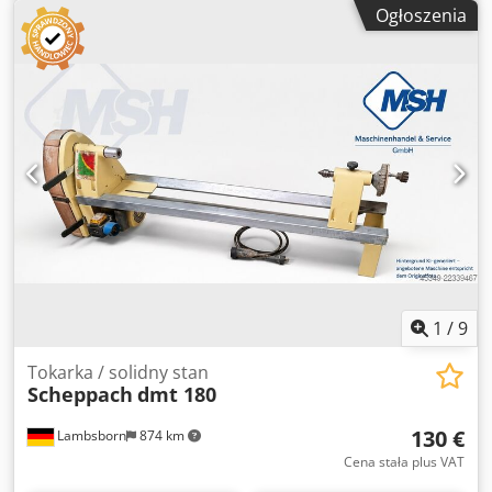
jedną kopiarką programowalną do wykonywania jednego
Ogłoszenia
lub dwóch przejść Hydrauliczna jednostka kopiująca z
sondą dotykową Maksymalna odległość między centrami
mm 1300 Maksymalna średnica mm 250 Średnica tulei
konika mm 60 Skok tulei konika mm 100 Prędkość posuwu
wózka mt/min 0/6 Prędkość powrotna wózka mt/min 7,33
Prędkość obrotowa wrzeciona obr/min
900/1500/1800/2250/3000/4500
1
/
9
Tokarka / solidny stan
Scheppach
dmt 180
130 €
Lambsborn
874 km
Cena stała plus VAT