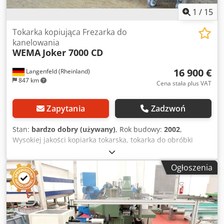
1
/
15
Tokarka kopiująca Frezarka do
kanelowania
WEMA
Joker 7000 CD
16 900 €
Langenfeld (Rheinland)
847 km
Cena stała plus VAT
Zapytania
Zadzwoń
Stan:
bardzo dobry (używany)
, Rok budowy:
2002
,
Wysokiej jakości kopiarka tokarska, tokarka do obróbki
drewna z głowicą frezarską, sterowana przez PLC. Wideo
przedstawiające działanie maszyny może zostać przesłane
Ogłoszenia
na życzenie. Drewniana kopiarka tokarska w wersji
sterowanej przez PLC, przeznaczona do toczenia i
frezowania. Maszyna posiada dwie sterowane osie: oś
podłużną i oś obrotową. Możliwość wprowadzania różnych
prędkości posuwu i odpowiadających im długości podczas
toczenia, a także dodatkowych podziałek i skoków gwintu