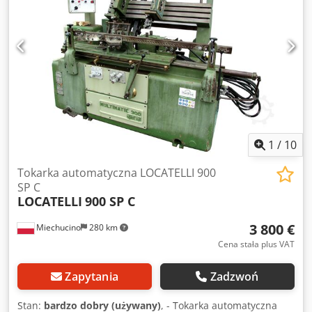
1
/
10
Tokarka automatyczna LOCATELLI 900
SP C
LOCATELLI
900 SP C
3 800 €
Miechucino
280 km
Cena stała plus VAT
Zapytania
Zadzwoń
Stan:
bardzo dobry (używany)
, - Tokarka automatyczna