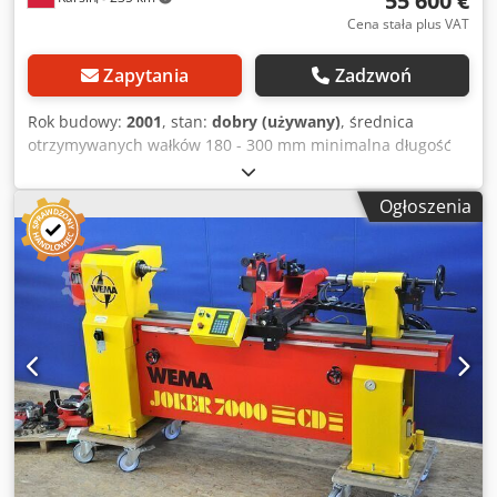
55 600 €
Cena stała plus VAT
Zapytania
Zadzwoń
Rok budowy:
2001
, stan:
dobry (używany)
, średnica
otrzymywanych wałków 180 - 300 mm minimalna długość
obrabianych kłody 1200 mm ilość zespołów frezujących 2
szt. (gór., dolny) Cedpfx Ajih H I Dsg Usrf moc silnika
Ogłoszenia
napędu głowicy obtaczania 55 kW moc silników napędu
zespołu frezującego 2 x 11 kW moc silnika napędu układu
posuwowego 7,5 kW frezy w komplecie