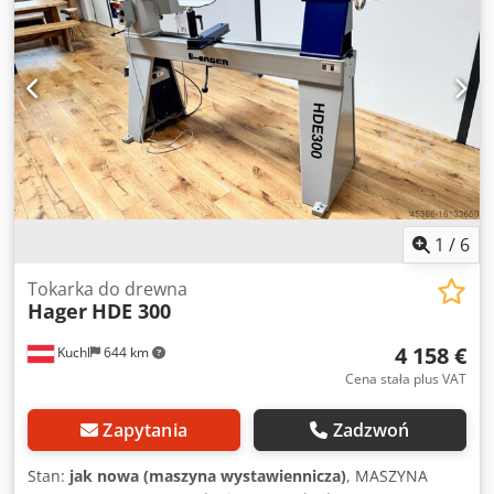
bezpieczeństwa ASR (Euro) - Otwór wrzeciona (średnica) 20
mm - Frez konika 150 mm / MK3 -Górna część podparcia
dłoni 300 mm -Waga 270 kg -Długość x szerokość 1800 x
640 mm - Silnik 2,2 kW / 3 HP Maszyna znajduje się w A-
5431 Kuchl i może być sprawdzona w dowolnym momencie
w godzinach otwarcia. Z zastrzeżeniem wcześniejszej
sprzedaży! Powiązane terminy: tokarka, tokarka, tokarka,
tokarka, tokarka do drewna, tokarka do drewna, toczenie,
nóż tokarski, toczenie, maszyna, Hager Numer
referencyjny: R-A0117
1
/
6
Tokarka do drewna
Hager
HDE 300
4 158 €
Kuchl
644 km
Cena stała plus VAT
Zapytania
Zadzwoń
Stan:
jak nowa (maszyna wystawiennicza)
, MASZYNA