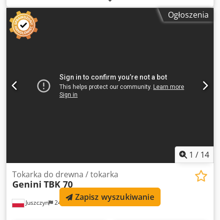
Maksymalna długość obrabianego materiału 100mm
Ogłoszenia
Csdpfx Asx Ar Ivog Uerf Automatyczny podajnik materiału
Certyfikat CE Kompletna dokumentacja DTR Silnik główny o
mocy 3/4kw
1
/
14
Tokarka do drewna / tokarka
Genini
TBK 70
Zapisz wyszukiwanie
Juszczyn
249 km