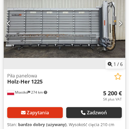
1
/
6
Piła panelowa
Holz-Her
1225
5 200 €
Miastko
274 km
SK plus VAT
Zapytania
Zadzwoń
Stan:
bardzo dobry (używany)
, Wysokość cięcia 210 cm