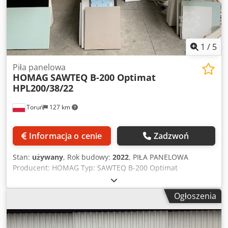
1
/
5
Piła panelowa
HOMAG
SAWTEQ B-200 Optimat
HPL200/38/22
Toruń
127 km
Informacja o cenie
Zadzwoń
Stan:
używany
, Rok budowy:
2022
, PIŁA PANELOWA
Producent: HOMAG Typ: SAWTEQ B-200 Optimat
HPL200/38/22 Rok 2022 Cedpfx Akezkmrfebsha Z
załadunkiem
Ogłoszenia