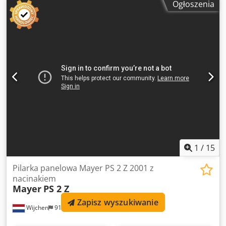
Ogłoszenia
5600 x 2200 Tylny docisk z 13 zaciskami (1 x Power Concept
/ Twin Pusher) Cedpezl S Nfjfx Akbsha Zaciski – urządzenie
do podawania cienkich płyt (grubość min. 3 mm) Obracacz
(do płyt) o 90° Maks. szerokość cięcia (mm) 5600 Użyteczny
skok docisku (mm) 5600 Maks. wysięg tarczy piły (mm) 130
Piła wstępna (maks. średnica tarczy / moc) mm 200 / kW 2,2
Piła główna (maks. średnica tarczy / moc) mm 480 / kW 30
Regulowana prędkość posuwu wózka piły (m/min) 1 - 150
Nr 5 Przednie stoły z poduszką powietrzną OPCJA: Drukarka
etykiet – PICA
1
/
15
Pilarka panelowa Mayer PS 2 Z 2001 z
nacinakiem
Mayer
PS 2 Z
Zapisz wyszukiwanie
Wijchen
919 km