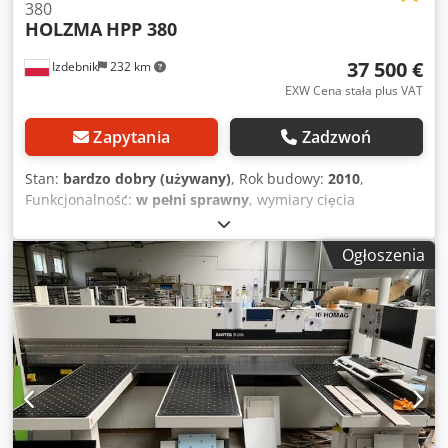
380
HOLZMA
HPP 380
37 500 €
Izdebnik
232 km
EXW Cena stała plus VAT
Zapytania
Zadzwoń
Stan:
bardzo dobry (używany)
, Rok budowy:
2010
,
Funkcjonalność:
w pełni sprawny
, wymiary cięcia
3800x3800mm wysokość cięcia 95mm posuw belki z
chwytakami 90m/min prędkość cięcia do 150m/min płynnie
Ogłoszenia
regulowana moc silnika głównego 13.5kW Chsdpfjzmf Hgex
Akbea moc silnika podcinaka 2,2kW średnica tarczy 350mm
4 stoły powietrzne zapotrzebowanie odciągu 3800m3/h
wymiary zewnętrzne 6500x7700mm 16255h