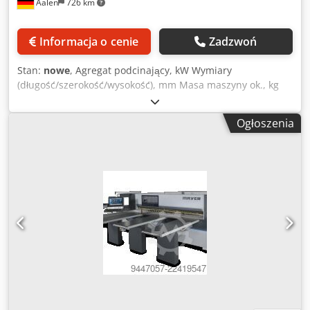
Aalen
726 km
fotograficznej oraz dokumentów technicznych/handlowych
o charakterze opisowym. Kupujący ma prawo do inspekcji
towaru przed odbiorem i ponosi odpowiedzialność za
Informacja o cenie
Zadzwoń
instalację, zabezpieczenie i użytkowanie maszyny w
miejscu docelowym. Numer referencyjny: 8549
Stan:
nowe
, Agregat podcinający, kW Wymiary
(długość/szerokość/wysokość), mm Masa maszyny ok., kg
Masterwood MasterSaw Maszynowa pilarka belkowa z
pełnym wyposażeniem ----- Opis producenta: ----- Pilarki
Ogłoszenia
belkowe MasterSaw wyposażone są w następujące
elementy: - Podświetlana linia cięcia - Belka dociskowa
sterowana wysokością - Sterowana wysokość wysuwu
tarczy piły - 3 lub 4 stoły z poduszką powietrzną, stoły
środkowe regulowane - Rolki załadunkowe/wyładunkowe
na końcu stołów - Silnik główny piły 15 kW (MS 430 L: 18,5
kW) - Agregat podcinający regulowany poziomo i pionowo z
pulpitu sterowniczego - System szybkiej wymiany
Masterlock do zmiany tarczy piły - Posuw powrotny wózka
piły 110 m/min, posuw do przodu maks. 95 m/min - Posuw
powrotny suwaka maks. 95 m/min - Masa maszyny 6 t lub
6,8 t - 8 lub 10 podwójnych szczypiec palcowych w
standardzie - Podwójna rolka bocznego ustawiania -