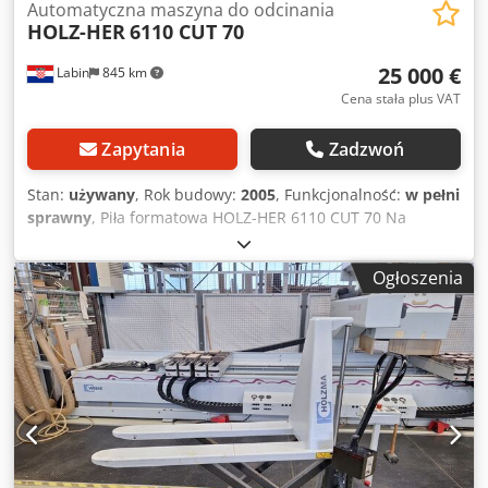
Automatyczna maszyna do odcinania
HOLZ-HER
6110 CUT 70
25 000 €
Labin
845 km
Cena stała plus VAT
Zapytania
Zadzwoń
Stan:
używany
, Rok budowy:
2005
, Funkcjonalność:
w pełni
sprawny
, Piła formatowa HOLZ-HER 6110 CUT 70 Na
sprzedaż piła formatowa HOLZ-HER 6110 CUT 70,
przeznaczona do precyzyjnego cięcia płyt wiórowych, MDF i
Ogłoszenia
innych materiałów płytowych. Maszyna znajduje się w
Labinie (Istria, Chorwacja). Cena: 25 000,00 EUR Serwis i
stan Maszyna jest regularnie serwisowana. Kilka miesięcy
temu zainstalowano nowy komputer i nową drukarkę do
etykiet. Jest gotowa do natychmiastowego użycia. Model
CUT 70 został zaprojektowany do szybkiego i precyzyjnego
cięcia materiałów płytowych, umożliwiając niezawodną i
efektywną produkcję w warsztatach stolarskich i
przemyśle. Jeśli są Państwo zainteresowani zakupem