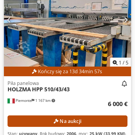
1
/
5
Kończy się za
13
d
34
min
55
s
Piła panelowa
HOLZMA
HPP 510/43/43
Piemonte
1 167 km
6 000 €
Na aukcji
Stan:
używany
, Rok budowy:
2006
, moc:
25 kW (33,99 KM)
,