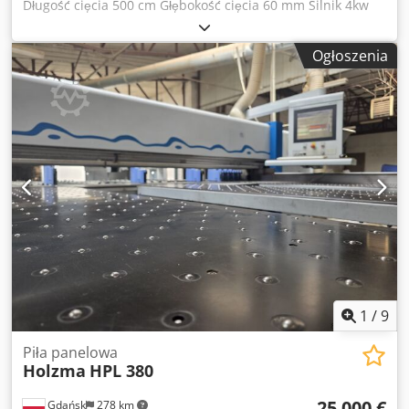
Długość cięcia 500 cm Głębokość cięcia 60 mm Silnik 4kw
Wymiary całkowite: Długość 600 cm Wysokosc 300 cm
Szerokosc 160 cm Chjdezi Dm Repfx Akbea
Ogłoszenia
1
/
9
Piła panelowa
Holzma
HPL 380
25 000 €
Gdańsk
278 km