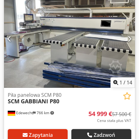
Laweco z podnośnikiem, udźwig 5000 kg, rozmiar
platformy 4100x2100 mm. Maszyna pochodzi z likwidacji
zakładu. Chsdpfx Asx Iuzxjkbsa
1
/
14
Piła panelowa SCM P80
SCM
GABBIANI P80
54 999 €
Edewecht
766 km
57 500 €
Cena stała plus VAT
Zapytania
Zadzwoń