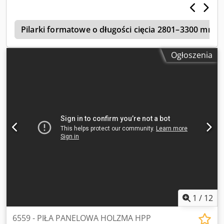
góry. Posuw pneumatyczny. W zestawie oprogramowanie
optymalizacyjne. Bardzo dobry stan. Dostępna od zaraz.
2
Chedpfxevw Nkhs Akboa
Pilarki formatowe o długości cięcia 2801–3300 mm
Ogłoszenia
1
/
12
6559 - PIŁA PANELOWA HOLZMA HPP