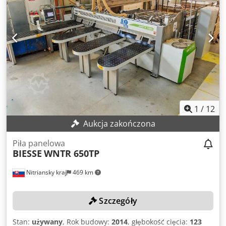
1
/
12
Aukcja zakończona
Piła panelowa
BIESSE
WNTR 650TP
Nitriansky kraj
469 km
Szczegóły
Stan:
używany
, Rok budowy:
2014
, głębokość cięcia:
123