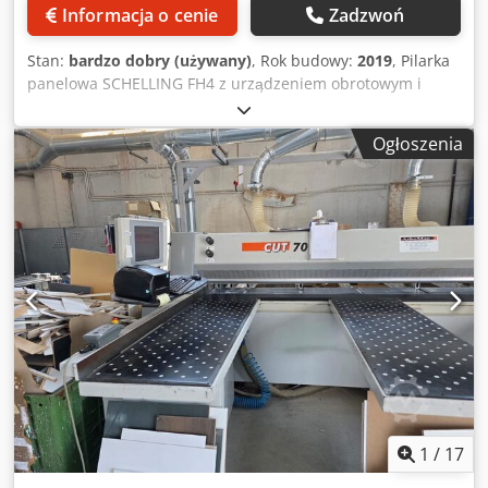
Informacja o cenie
Zadzwoń
Stan:
bardzo dobry (używany)
, Rok budowy:
2019
, Pilarka
panelowa SCHELLING FH4 z urządzeniem obrotowym i
systemem magazynowania płyt. Chodpfx Aszfavyokboa
Ogłoszenia
1
/
17