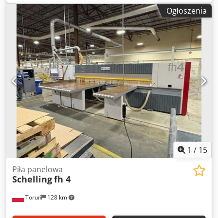
podnoszony stół z tyłu. Wysokość cięcia 125 mm. Wymiary
Ogłoszenia
całkowite: szerokość 7060 mm x głębokość 9490 mm. 7
sztuk chwytaków z pneumatyczną regulacją. Rolki do
pozycjonowania bocznego, montowane od dołu. Certyfikat
CE i oprogramowanie optymalizacyjne w zestawie.
Chodpozkb T Dsfx Akboa Stan bardzo dobry. Dostępna od
ręki.
1
/
15
Piła panelowa
Schelling
fh 4
Toruń
128 km