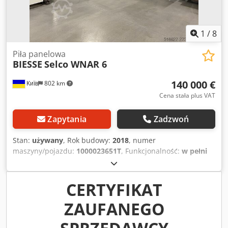
1
/
8
Piła panelowa
BIESSE
Selco WNAR 6
140 000 €
Київ
802 km
Cena stała plus VAT
Zapytania
Zadzwoń
Stan:
używany
, Rok budowy:
2018
, numer
maszyny/pojazdu:
1000023651T
, Funkcjonalność:
w pełni
sprawny
, moc:
50 kW (67,98 KM)
, częstotliwość wejściowa:
50 Hz
, wysokość cięcia (maks.):
95 mm
, szerokość cięcia
(maks.):
3 200 mm
, Wyposażenie:
dokumentacja /
CERTYFIKAT
instrukcja obsługi
, Ośrodkowy, kątowy piła przecinająca
ZAUFANEGO
Selco WNAR 6. Codpfxjzl T Hle Akbsha