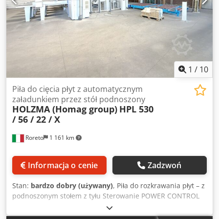
1
/
10
Piła do cięcia płyt z automatycznym
załadunkiem przez stół podnoszony
HOLZMA (Homag group)
HPL 530
/ 56 / 22 / X
Roreto
1 161 km
Informacja o cenie
Zadzwoń
Stan:
bardzo dobry (używany)
, Piła do rozkrawania płyt – z
podnoszonym stołem z tyłu Sterowanie POWER CONTROL
Oprogramowanie CADmatic 4 Professional Napędzana
taśma rolkowa (mm 5600 x 2200) Podnoszony stół (mm)