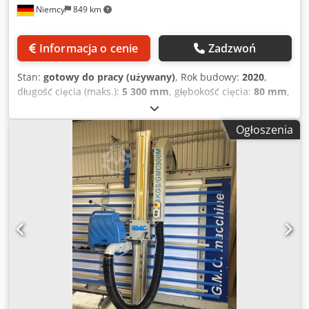
Niemcy
849 km
Informacja o cenie
Zadzwoń
Stan:
gotowy do pracy (używany)
, Rok budowy:
2020
,
długość cięcia (maks.):
5 300 mm
, głębokość cięcia:
80 mm
,
Pilarka panelowa Felder Format 4 Kappa V80 została
wyprodukowana w 2020 roku. Wyposażona jest w mocny
Ogłoszenia
silnik 5,5 kW, tarczę tnącą o średnicy 300 mm i może
wykonywać cięcia o długości do 5300 mm i wysokości do
2200 mm. Idealna do precyzyjnego cięcia paneli na dużą
skalę. Skontaktuj się z nami, aby uzyskać więcej informacji
o tej maszynie. • Moc silnika pilarki: 5,5 kW • Średnica
tarczy piły: 300 mm • Głębokość cięcia: 80 mm • Długość
cięcia: 5300 mm Dedpfx Aox D D Sceiqock • Wysokość
cięcia: 2200 mm • Maksymalne cięcie poziome: 2080 mm