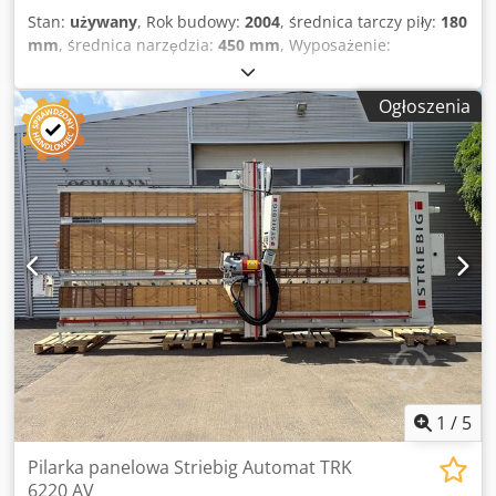
Stan:
używany
, Rok budowy:
2004
, średnica tarczy piły:
180
mm
, średnica narzędzia:
450 mm
, Wyposażenie:
dozownik
, DANE TECHNICZNE Wózek piły Maksymalne
wystawanie tarczy piły: 125 mm Liczba chwytaków: 11
Ogłoszenia
Maksymalna prędkość posuwu: 80 m/min Maksymalna
średnica narzędzia: 450 mm Moc silnika: 21 kW Urządzenie
do wstępnego cięcia Maksymalna średnica tarczy piły: 180
mm Moc silnika: 2,2 kW Maksymalna prędkość posuwu:
150 m/min WYPOSAŻENIE Stół podnoszony Urządzenie do
wstępnego cięcia Drukarka etykiet z kodem kreskowym
Dcsdpfszmtm Usx Aiqok Maszyna jest sprzedawana i
dostarczana w stanie faktycznym i prawnym, „w takim
stanie, w jakim się znajduje”, na podstawie dokumentacji
fotograficznej oraz dokumentów technicznych/handlowych
o charakterze opisowym. Kupujący ma prawo do inspekcji
przedmiotu przed jego odebraniem i ponosi
odpowiedzialność za instalację, zabezpieczenie i
użytkowanie maszyny w miejscu docelowym. Numer
1
/
5
referencyjny: 6645
Pilarka panelowa Striebig Automat TRK
6220 AV