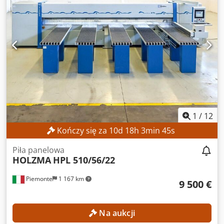
1
/
12
Kończy się za
10
d
18
h
3
min
43
s
Piła panelowa
HOLZMA
HPL 510/56/22
Piemonte
1 167 km
9 500 €
Na aukcji