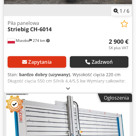
1
/
6
Piła panelowa
Striebig
CH-6014
2 900 €
Miastko
274 km
SK plus VAT
Zapytania
Zadzwoń
Stan:
bardzo dobry (używany)
, Wysokość cięcia 220 cm
Długość cięcia 550 cm Silnik 4,4/5,5 kw Wymiary całkowite:
Wysokość 290 cm Szerokość 160 cm Długość 600 cm Dedjzi
Dplspfx Aiqeck
Ogłoszenia