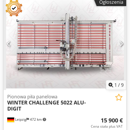
Ogłoszenia
Eudeqock - Długość cięcia poziomego 4100 mm - Wysokość
cięcia w pionie 2200 mm - Głębokość cięcia 60 mm -
Średnica tarczy piły 250 x 30 mm - Prędkość obrotowa
głównej tarczy piły 5800 obr./min. - Prędkość obrotowa piły
podcinającej 7800 obr./min - Silnik 3,0 kW / 400 V - Dysza
odciągowa 100 mm - rama maszyny wolnostojąca, odporna
na skręcanie - Wymiary montażowe Dł.=5000, Szer.=1150,
Wys.=2980 mm - Waga 665kg w tym: - Jednostka punktacji -
Cyfrowy wyświetlacz przekrojów poziomych - Cyfrowy
wyświetlacz przekrojów pionowych - automatycznie
odchylana rama listwowa - Rolki transportowe - ciągłe
wsparcie małych części
1
/
9
Pionowa piła panelowa
WINTER
CHALLENGE 5022 ALU-
DIGIT
15 900 €
Leipzig
472 km
Cena stała plus VAT