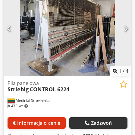
o 45° - Średnica tarczy 165 x 2,2 x 20 mm - Obroty tarczy
2000 - 5800 obr./min - Silnik 1300 W / 230 V - Przyłącze
odciągu 40 mm - Rama maszyny wolnostojąca, odporna na
skręcanie - Wymiary ustawienia D=4300, S=1200, W=2350
mm - Wymiary transportowe D=4000, S=1500 mm, W=2000
mm - Waga 350 kg W zestawie: - Mechanicznie uchylany
ruszt listwowy - Ciągła półka na drobne elementy Dedpfx
Aiswiipmjqock
1
/
4
Piła panelowa
Striebig
CONTROL 6224
Mediniai Strėvininkai
473 km
Informacja o cenie
Zadzwoń