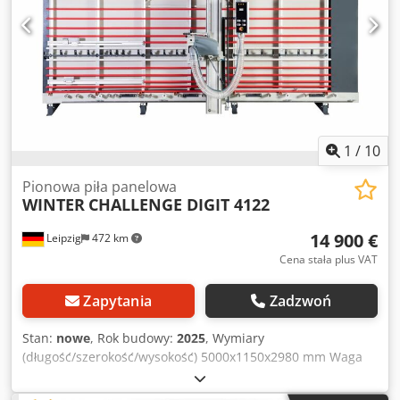
Wymiary montażowe Dł.=5000, Szer.=1150, Wys.=2980 mm
- Waga 665kg Dsdpfx Aevz Eihjiqock w tym: - Urządzenie do
rowkowania V-kształtnego płyt kompozytowych - Cyfrowy
wyświetlacz przekrojów poziomych - Cyfrowy wyświetlacz
przekrojów pionowych - automatycznie odchylana rama
listwowa - Rolki transportowe - ciągłe wsparcie małych
części - Zatrzymanie paska
1
/
10
Pionowa piła panelowa
WINTER
CHALLENGE DIGIT 4122
14 900 €
Leipzig
472 km
Cena stała plus VAT
Zapytania
Zadzwoń
Stan:
nowe
, Rok budowy:
2025
, Wymiary
(długość/szerokość/wysokość) 5000x1150x2980 mm Waga
665 kg Całkowite zapotrzebowanie mocy 3 kW Pionowa piła
panelowa WYZWANIE CYFROWE 4122 Djdpfx Aijvz