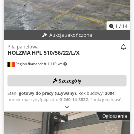
1
/
14
Aukcja zakończona
Piła panelowa
HOLZMA
HPL 510/56/22/L/X
Région flamande
1 110 km
Szczegóły
Stan:
gotowy do pracy (używany)
, Rok budowy:
2004
,
numer maszyny/pojazdu:
0-240-14-3022
, Funkcjonalność:
w pełni sprawny
, szerokość cięcia (maks.):
5 600 mm
,
średnica tarczy piły:
450 mm
, długość cięcia (maks.):
5 600
Ogłoszenia
mm
, wysokość układania w stos:
580 mm
, DANE
TECHNICZNE Maks. długość cięcia: 5 600 mm Maks.
szerokość cięcia: 5 600 mm Maks. wymiary płyty przy tylnej