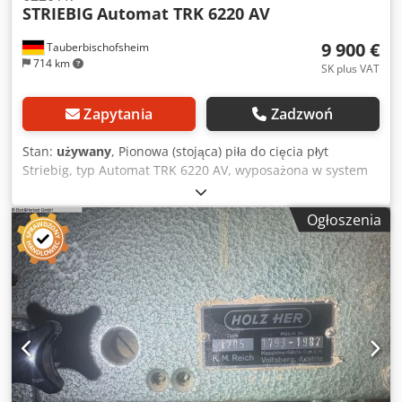
STRIEBIG
Automat TRK 6220 AV
9 900 €
Tauberbischofsheim
714 km
SK plus VAT
Zapytania
Zadzwoń
Stan:
używany
, Pionowa (stojąca) piła do cięcia płyt
Striebig, typ Automat TRK 6220 AV, wyposażona w system
pozycjonowania Schneeberger Positron, przeznaczona do
precyzyjnego, poziomego i pionowego cięcia materiałów
Ogłoszenia
drewnopochodnych, tworzyw sztucznych i płyt
kompozytowych. Automatyczna wersja umożliwia
efektywne i powtarzalne cięcie płyt w branży meblarskiej,
w budownictwie wnętrz oraz przy obróbce płyt. Możliwy
montaż wolnostojący lub na ścianie. Dsdpfx Aiozr H
Hfeqjck Dane techniczne: - Długość cięcia: 5300 mm -
Szerokość cięcia: 2200 mm - Grubość materiału: maks. 80
mm - Moc silnika: 5,5 kW