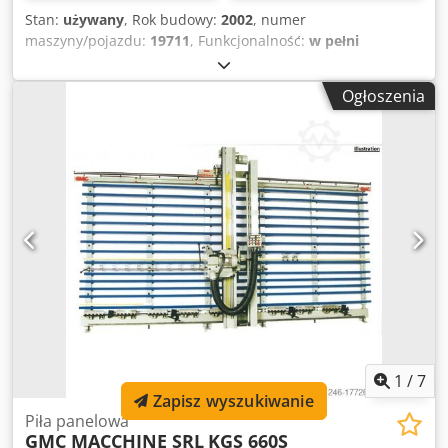
Stan:
używany
, Rok budowy:
2002
, numer
maszyny/pojazdu:
19711
, Funkcjonalność:
w pełni
sprawny
, moc:
4,5 kW (6,12 KM)
, wysokość cięcia (maks.):
2 200 mm
, średnica tarczy piły:
294 mm
, masa całkowita:
Ogłoszenia
1 050 kg
, długość cięcia (maks.):
5 300 mm
, otwór tulei
zaciskowej:
30 mm
, Pionowa piła panelowa posiada solidną
i zwartą konstrukcję, aby zapewnić stabilność podczas
pracy. Taka konfiguracja umożliwia utrzymanie wysokiej
jakości cięcia, nawet przy dużych lub wyjątkowo
wymagających materiałach, zapewniając płynne i liniowe
ruchy dla pełnego bezpieczeństwa pracy. Dedpfx
Aiewqmyreqeck Do maszyny dołączonych jest 29
brzeszczotów z 50% pozostałą żywotnością. Transport nie
jest wliczony w cenę.
1
/
7
Zapisz wyszukiwanie
Piła panelowa
GMC MACCHINE SRL
KGS 660S