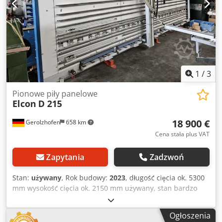
panelowa w idealnym stanie. Nigdy nieużywana! Dcjdpjyr
Hkxjfx Aiqek
1
/
3
Pionowe piły panelowe
Elcon
D 215
18 900 €
Gerolzhofen
658 km
Cena stała plus VAT
Zapytania
Zadzwoń
Stan:
używany
, Rok budowy:
2023
, długość cięcia ok. 5300
mm wysokość cięcia ok. 2150 mm używany, stan bardzo
dobry Marka Elcon Typ D 215 zbudowany w 2023 roku
Silnik 4 kW długość cięcia ok. 5300 mm Dcodpfx
Ogłoszenia
Aijvwfcaoqjk wysokość cięcia ok. 2150 mm wsparcie