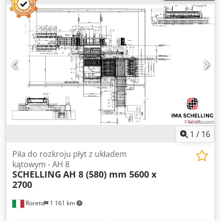
środkowe System nacinania Podwójne cięcie głównego
ostrza piły średnica tarczy piły 250 mm wolnostojący rama
listwowa odsuwająca się paski podporowe z tworzywa
sztucznego Nowa cena ok. 26 000,00 EUR przyłącze ssące D
100/80 mm Miejsce składowania 97447 Gerolzhofen,
bezpłatnie załadowane, rozpakowane Przekazanie w stanie
obecnym, jak sprawdzono bez gwarancji i rękojmi
1
/
16
Piła do rozkroju płyt z układem
kątowym - AH 8
SCHELLING
AH 8 (580) mm 5600 x
2700
Roreto
1 161 km