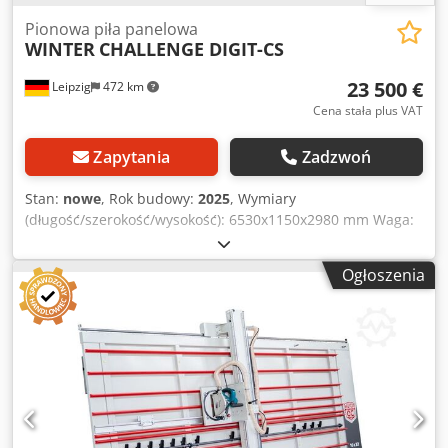
Pionowa piła panelowa
WINTER
CHALLENGE DIGIT-CS
23 500 €
Leipzig
472 km
Cena stała plus VAT
Zapytania
Zadzwoń
Stan:
nowe
, Rok budowy:
2025
, Wymiary
(długość/szerokość/wysokość): 6530x1150x2980 mm Waga:
900 kg Całkowite zapotrzebowanie mocy: 3 kW Pionowa piła
panelowa CHALLENGE DIGIT-CS - Długość cięcia poziomego:
Ogłoszenia
5100 mm - Wysokość cięcia pionowego: 2100 mm -
Głębokość cięcia: 60 mm - Średnica tarczy głównej: 250 x 30
mm - Średnica tarczy podcinającej: 125 x 30 mm - Prędkość
obrotowa głównej tarczy: 5800 obr./min - Prędkość
obrotowa tarczy podcinającej: 7800 obr./min Dcsdpfxsvz Eg
Ho Aiqok - Silnik: 3,0 kW / 400 V - Króciec odciągu: 100 mm
- Sztywna, samonośna konstrukcja ramowa - Wymiary
ustawienia: L=6530, S=1150, W=2980 mm - Waga: 900 kg W