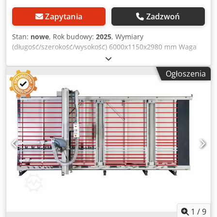
Zapytania
Zadzwoń
Stan:
nowe
, Rok budowy:
2025
, Wymiary
(długość/szerokość/wysokość) 6000x1150x2980 mm Waga
850 kg Całkowite zapotrzebowanie mocy 3 kW Piła
panelowa pionowa CHALLENGE 5022 ALU-DIGIT Dcsdpevz E
Ogłoszenia
D Ejfx Aiqek - Długość cięcia poziomego 5000 mm -
Wysokość cięcia w pionie 2200 mm - Głębokość cięcia 30
mm - Średnica tarczy piły 230 x 30 mm - Prędkość obrotowa
głównej tarczy piły 5800 obr./min. - Prędkość obrotowa piły
podcinającej 7800 obr./min - Silnik 3,0 kW / 400 V - Dysza
odciągowa 100 mm - rama maszyny wolnostojąca, odporna
na skręcanie - Wymiary montażowe Dł.=6000, Szer.=1150,
Wys.=2980 mm - Waga 850kg w tym: - Urządzenie do
rowkowania V-kształtnego płyt kompozytowych - Cyfrowy
wyświetlacz przekrojów poziomych - Cyfrowy wyświetlacz
przekrojów pionowych - automatycznie odchylana rama
listwowa - Rolki transportowe - ciągłe wsparcie małych
części
1
/
9