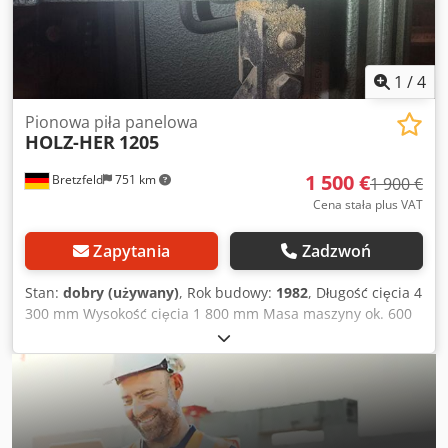
1
/
4
Pionowa piła panelowa
HOLZ-HER
1205
1 500 €
Bretzfeld
751 km
1 900 €
Cena stała plus VAT
Zapytania
Zadzwoń
Stan:
dobry (używany)
, Rok budowy:
1982
, Długość cięcia 4
300 mm Wysokość cięcia 1 800 mm Masa maszyny ok. 600
kg Dcodpfoygm Tiex Aiqek