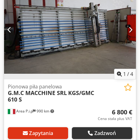
1
/
4
Pionowa piła panelowa
G.M.C MACCHINE SRL
KGS/GMC
610 S
6 800 €
Area P.i.p
990 km
Cena stała plus VAT
Zapytania
Zadzwoń