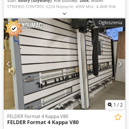
Stan:
dobry (używany)
, Rok budowy:
2008
, Model:
STRIEBIG CONTROL 6224 Napięcie: 400V Moc: 4,4kW Rok
produkcji: 07.2008 Dcedpfx Aijydf Dnjqok
Ogłoszenia
1
/
2
FELDER Format 4 Kappa V80
FELDER
Format 4 Kappa V80