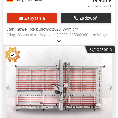
16 900 €
Cena stała plus VAT
Zapytania
Zadzwoń
Stan:
nowe
, Rok budowy:
2025
, Wymiary
(długość/szerokość/wysokość) 6000x1150x2980 mm Waga
800 kg Całkowite zapotrzebowanie mocy 3 kW Pionowa piła
panelowa WYZWANIE CYFROWE 5122 - Długość cięcia
Ogłoszenia
poziomego 5100 mm - Wysokość cięcia w pionie 2200 mm -
Głębokość cięcia 60 mm - Średnica tarczy piły 250 x 30 mm
- Prędkość obrotowa głównej tarczy piły 5800 obr./min. -
Prędkość obrotowa piły podcinającej 7800 obr./min - Silnik
3,0 kW / 400 V - Dysza odciągowa 100 mm - rama maszyny
wolnostojąca, odporna na skręcanie - Wymiary montażowe
Dł.=6000, Szer.=1150, Wys.=2980 mm - Waga 800kg w tym: -
Jednostka punktacji - Główna tarcza piły 250x3,2x30 mm Z
80 TF - Jednostka podcinająca z tarczą tnącą 125x30 mm Z
24 stożkową - Cyfrowy wyświetlacz przekrojów poziomych -
Cyfrowy wyświetlacz przekrojów pionowych -
automatycznie odchylana rama listwowa - Rolki
transportowe - ciągłe wsparcie małych części Dcsdpfx Aovz