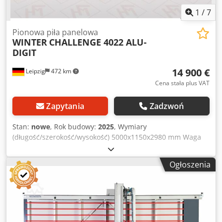
Eukjiqjk - Zatrzymanie paska
1
/
7
Pionowa piła panelowa
WINTER
CHALLENGE 4022 ALU-
DIGIT
14 900 €
Leipzig
472 km
Cena stała plus VAT
Zapytania
Zadzwoń
Stan:
nowe
, Rok budowy:
2025
, Wymiary
(długość/szerokość/wysokość) 5000x1150x2980 mm Waga
665 kg Całkowite zapotrzebowanie mocy 3 kW Piła
panelowa pionowa CHALLENGE 4022 ALU-DIGIT - Długość
Ogłoszenia
cięcia poziomego 4000 mm - Wysokość cięcia w pionie 2200
mm - Głębokość cięcia 30 mm - Średnica tarczy piły 230 x
30 mm - Prędkość obrotowa głównej tarczy piły 5800
obr./min. - Prędkość obrotowa piły podcinającej 7800
obr./min - Silnik 3,0 kW / 400 V - Dysza odciągowa 100 mm -
rama maszyny wolnostojąca, odporna na skręcanie -