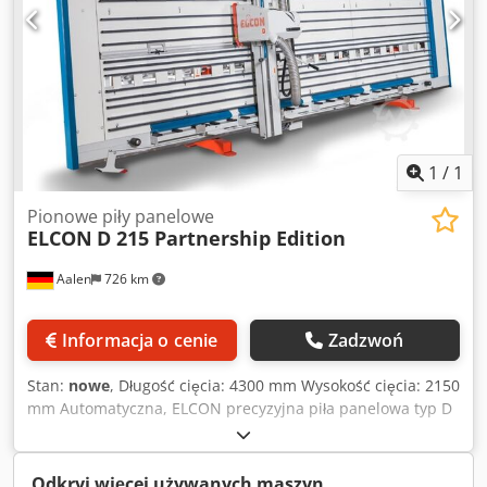
1
/
1
Pionowe piły panelowe
ELCON
D 215 Partnership Edition
Aalen
726 km
Informacja o cenie
Zadzwoń
Stan:
nowe
, Długość cięcia: 4300 mm Wysokość cięcia: 2150
mm Automatyczna, ELCON precyzyjna piła panelowa typ D
215 ----- Wysokość cięcia: pionowa 2.150 mm, pozioma
2.100 mm Długość cięcia: 4.300 mm ----- Opis techniczny:
Głębokość cięcia: maks. 60 mm Występ tarczy za płytą:
Odkryj więcej używanych maszyn