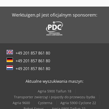
Liebherr Ltm 1030-2.1
Liebherr Ltm 1050-3.1
Werktuigen.pl jest oficjalnym sponsorem:
Linde H160/1200
Linde L 16
Linde R 16
+49 201 857 861 80
Lissmac Sbm-L 1000 G1S2
+49 201 857 861 80
Lissmac Sbm-M 1500 B2
+49 201 857 861 80
Lissmac Sbm-Xl 1500 S2B2
Aktualne wyszukiwania maszyn:
Lns Tryton 112
Agria 5900 Taifun 18
Lvd Ppeb 400/61
Transporter zwierząt i pojazdy do przewozu bydła
Agria 9600
Cysterna
Agria 5900 Cyclone 22
Weinbrenner Tsv 16/4100
Robot Fanuc
Agria 5900 Taifun 22