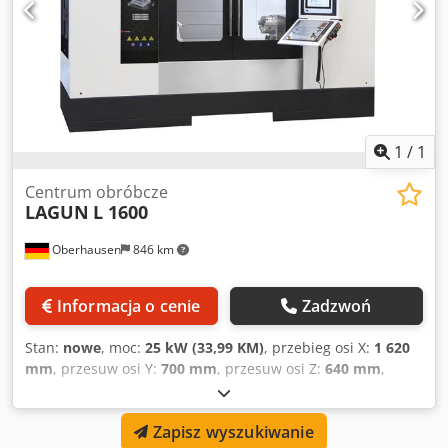
1
/
1
Centrum obróbcze
LAGUN
L 1600
Oberhausen
846 km
Informacja o cenie
Zadzwoń
Stan:
nowe
, moc:
25 kW (33,99 KM)
, przebieg osi X:
1 620
mm
, przesuw osi Y:
700 mm
, przesuw osi Z:
640 mm
,
waga przedmiotu obrabianego (maks.):
1 300 kg
, liczba
miejsc w magazynku narzędziowym:
30
, producent
Zapisz wyszukiwanie
sterowników:
HEIDENHAIN
, masa całkowita:
11 000 kg
,