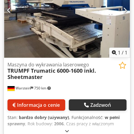
1
/
1
Maszyna do wykrawania laserowego
TRUMPF
Trumatic 6000-1600 inkl.
Sheetmaster
Warstein
750 km
Informacja o cenie
Zadzwoń
Stan:
bardzo dobry (używany)
, Funkcjonalność:
w pełni
sprawny
, Rok budowy:
2006
, Czas pracy z włączonym
promieniowaniem: 12 577 godzin Cedpfx Amjznir Ae Rsrf