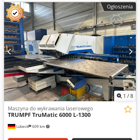
Czas pracy z włączonym laserem: 72 745 godzin wraz z
Ogłoszenia
urządzeniem Sheetmaster.
1
/
8
Maszyna do wykrawania laserowego
TRUMPF
TruMatic 6000 L-1300
Lübeck
609 km