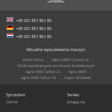
Trumpf Trulaser Cell 8030
Trumpf Trulaser Tube 7000
+49 201 857 861 80
Trumpf Trumark 5040
+49 201 857 861 80
Trumpf Trumark Station 5000
+49 201 857 861 80
Trumpf Truprint 3000
Aktualne wyszukiwania maszyn:
Trumpf Trupunch 3000
Robot Fanuc
Agria 5900 Cyclone 22
Trumpf Trupunch 5000
Silniki wysokoprężne do maszyn budowlanych
Agria 5900 Taifun 22
Agria 9600
Trumpf Trustore 3030
Agria 5900 Taifun 18
Części silnikowe
Sprzedam
Serwis
Cennik
Zaloguj się