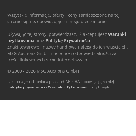
Wszystkie informacje, oferty i ceny zamieszczone na tej
stronie są niezobowiązujące i mogą ulec zmianie.
Używając tej strony, potwierdzasz, iż akceptujesz
Warunki
użytkowania
oraz
Politykę Prywatności
.
Znaki towarowe i nazwy handlowe należą do ich właścicieli.
MSG Auctions GmbH nie ponosi odpowiedzialności za
treści linkowanych stron internetowych.
© 2000 - 2026 MSG Auctions GmbH
Ta strona jest chroniona przez reCAPTCHA i obowiązują na niej
Polityka prywatności
i
Warunki użytkowania
firmy Google.