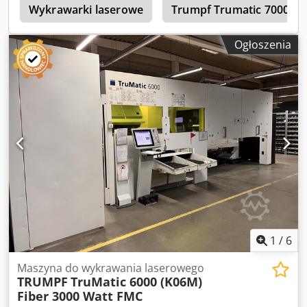
podłączona do prądu do 09.07.2026! Poniższe dane
Wykrawarki laserowe
Trumpf Trumatic 7000
pochodzą z karty katalogowej producenta. Sprzedawca nie
gwarantuje poprawności danych (karta katalogowa
Ogłoszenia
dołączona do ogłoszenia): SZCZEGÓŁY TECHNICZNE
Przesuw w osi X: 3 050 mm Przesuw w osi Y: 1 550 mm
Maks. grubość blachy: 8 mm Maks. siła wykrawania: 180 kN
Codpeza Urgofx Am Rorf Maks. masa obrabianego
elementu: 230 kg
1
/
6
Maszyna do wykrawania laserowego
TRUMPF
TruMatic 6000 (K06M)
Fiber 3000 Watt FMC