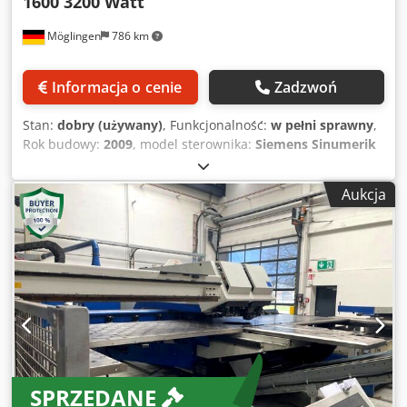
1600 3200 Watt
Möglingen
786 km
Informacja o cenie
Zadzwoń
Stan:
dobry (używany)
, Funkcjonalność:
w pełni sprawny
,
Rok budowy:
2009
, model sterownika:
Siemens Sinumerik
840D
, rodzaj lasera:
Laser CO₂
, moc lasera:
3 200 W
, siła
wykrawania:
22 t
, Wyposażenie standardowe: Maszyna -
Aukcja
Obszar roboczy 3050 x 1550 mm - Hi-Las cięcie
wysokociśnieniowe - System szybkiej wymiany głowicy
tnącej - Programowany wybór gazu tnącego / ustawienie
ciśnienia - Pojemnościowa regulacja wysokości APC -
Funkcja: ContourLas - Detekcja stożka żużlu - Kompaktowy
odpylacz Cedpfxsza Eu Eo Am Rjrf - Podgrzewacz zbiornika
- Automatyczny zmieniacz narzędzi z 19 stacjami (21 –
zacisków) - 2 zaciski - Obrót wszystkich narzędzi - Cyfrowe,
NC-sterowane, bezobsługowe serwonapędy trójfazowe -
Automatyczne dosuwanie - Kompensacja długości
SPRZEDANE
narzędzia - Szybkie wyłączanie hydrauliki - Automatyczne