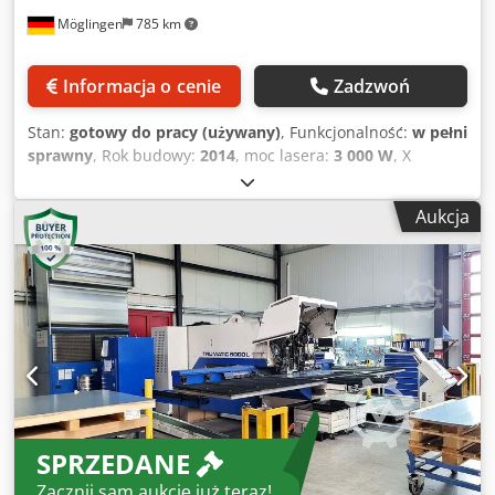
Möglingen
785 km
Informacja o cenie
Zadzwoń
Stan:
gotowy do pracy (używany)
, Funkcjonalność:
w pełni
sprawny
, Rok budowy:
2014
, moc lasera:
3 000 W
, X
Maksymalny zakres roboczy: 2500 mm Y Maksymalny
zakres roboczy: 1250 mm Sterowanie: IndraMotion MTX
Aukcja
Moc lasera: 3000 watów Wyposażenie standardowe:
maszyna - Współrzędne prowadzenie dla obróbki o
wysokiej precyzji - Stabilna, łatwo dostępna rama C -
Magazynek liniowy z 21 pozycjami narzędzi i 4 zaciskami -
Napędy z bezobsługowymi trójfazowymi silnikami serwo -
Urządzenie śledzące z programowalnym urządzeniem
dociskowym - Przełącznik nożny do zamykania pazurów -
stoły kulkowe - 2 części klapy 500 mm x 500 mm - Linia
skupienia - Linia Nitro - Szybka linia - Części laserowe
cylindra wyrzutowego - wykrywanie stożków żużlowych
SPRZEDANE
Lasery TRUMPF - Laser półprzewodnikowy TruDisk 3001 z 1
wyjściem LLK - Wzbudzenie poprzez diody pompujące - LLK
Zacznij sam aukcję już teraz!