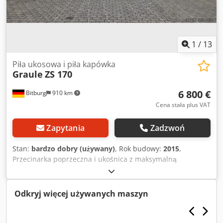
natarcia Dwjdpfx Aisxtpuuslsa
1
/
13
Piła ukosowa i piła kapówka
Graule
ZS 170
6 800 €
Bitburg
910 km
Cena stała plus VAT
Zapytania
Zadzwoń
Stan:
bardzo dobry (używany)
, Rok budowy:
2015
,
Przecinarka poprzeczna i ukośnica z maksymalną
wysokością cięcia 170 mm solidna konstrukcja z żeliwa
szarego precyzyjne prowadzenie sanek narzędziowych na
utwardzanych, szlifowanych wałkach stalowych z
Odkryj więcej używanych maszyn
wykorzystaniem łożysk liniowych ręczny posuw piły szybkie
ustawianie kąta cięcia do 65° w poziomie regulowane
ograniczniki osłona dolna piły z możliwością podłączenia do