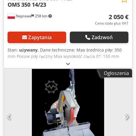
OMS
350 14/23
2 050 €
Naprawa
258 km
Cena stała plus VAT
Zapytania
Zadzwoń
Stan:
używany
, Dane techniczne: Max średnica piły: 350
mm Posuw piły ręczny Max wysokość cięcia 0°: 150 mm
Max szerokość cięcia 0°: 150 mm Max wysokość cięcia 45°:
150 mm Max szerokość cięcia 45°: 105 mm Zasilanie: 400 V
Ogłoszenia
Moc silnika: 2,2 kW Producent: OMS Wymiary całkowita:
Długość: 1040 mm Szerokość: 700 mm Dwsdpjziklaefx Ailoa
Wysokość: 1630 mm