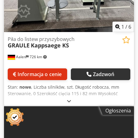
1
/
6
Piła do listew przyszybowych
GRAULE
Kappsaege KS
Aalen
726 km
Informacja o cenie
Zadzwoń
Stan:
nowe
, Liczba silników, szt. Długość robocza, mm
Sterowanie, 0 Szerokość cięcia 115 i 82 mm Wysokość
cięcia 55 mm Moc silnika 2,0 kW Waga maszyny ok. 45 kg
Piła ukośna Graule KS do cięcia listew (w tym listew do
Ogłoszenia
szkła) z możliwością nacięcia z ręcznym i elektronicznym
ogranicznikiem długości przeznaczona do drewna, PVC,
aluminium Dwsdpfxoy T R Sqe Ailsa ----- Krótki opis
producenta: - Piła ukośna i poprzeczna do precyzyjnego i