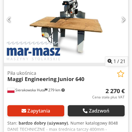
1
/
21
Piła ukośnica
Maggi Engineering
Junior 640
2 270 €
Sierakowska Huta
279 km
Cena stała plus VAT
Zapytania
Zadzwoń
Stan:
bardzo dobry (używany)
, Numer katalogowy 8048
DANE TECHNICZNE - max średnica tarczy 400mm -