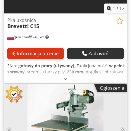
1
/
12
Piła ukośnica
Brevetti
C15
Juszczyn
249 km
Informacja o cenie
Zadzwoń
Stan:
gotowy do pracy (używany)
, Funkcjonalność:
w pełni
sprawny
, średnica tarczy piły:
250 mm
, prędkość obrotowa
(min.):
3 250 obr./min
, Dwupiła ukośnica Brevetti C15
Maszyna przeznaczona do cięcia pod kątem 45° Dwsdpfx
Ogłoszenia
Aexyxhdeilja Zastosowanie przy docinaniu: ram
ozdobnych, ramiaków drzwiczek meblowych, listew
przyszybowych Wielkość piły max/min 275/250mm
Prędkość obrotowa piły 3250r.p.m Moc silnika 2×1.5kw
Pneumatyczny docisk materiału Pneumatyczny posuw
agregatu tnącego 2x króciec odciągowy 100mm