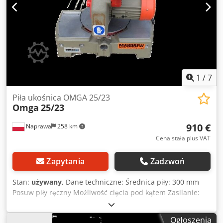
1
/
7
Piła ukośnica OMGA 25/23
Omga
25/23
910 €
Naprawa
258 km
Cena stała plus VAT
Zapytania
Zadzwoń
Stan:
używany
, Dane techniczne: Średnica piły: 300 mm
Posuw piły ręczny Możliwość cięcia pod kątem Zasilanie:
400 V Obroty silnika: 2800 obr./min Dwjdpezikmqsfx Ailja
Moc silnika: 1,1 kW Wymiary całkowite: Długość: 530 mm
Ogłoszenia