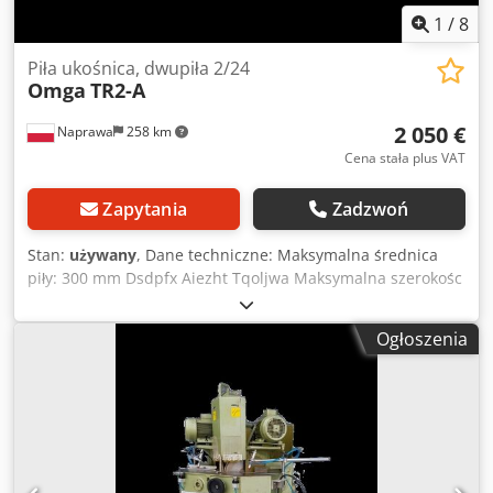
1
/
8
Piła ukośnica, dwupiła 2/24
Omga
TR2-A
2 050 €
Naprawa
258 km
Cena stała plus VAT
Zapytania
Zadzwoń
Stan:
używany
, Dane techniczne: Maksymalna średnica
piły: 300 mm Dsdpfx Aiezht Tqoljwa Maksymalna szerokośc
cięcia dwiema piłami: 2700 mm Minimalna szerokość cięcia
dwiema piłami: 250 mm Możliwość cięcia pod kątem Moc
Ogłoszenia
silników: 2 x 2,2 kW Zasilanie: 380 V Wymiary: Wysokość:
1300 mm Długość: 3600 mm Szerokość: 1000 mm