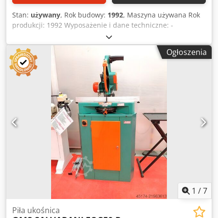
Stan:
używany
, Rok budowy:
1992
, Maszyna używana Rok
produkcji: 1992 Wyposażenie i dane techniczne: -
odchylana dwustronnie do 45° Dwsdpszk Nxhofx Ailja - do
pionowych cięć ukośnych tarcza piły odchylana
Ogłoszenia
jednostronnie do 45° - silnik 2 kW, 400 V, 2800 obr./min -
średnica tarczy piły 300 mm - średnica króćca odciągu 75
mm - cięcia poprzeczne: 380 x 85 mm - cięcia ukośne,
pionowo ustawiona tarcza piły, odchylenie 45° w lewo lub
w prawo: 265 x 85 mm - cięcia ukośne, pionowe, tarcza piły
odchylona 45° w lewo: 380 x 60 mm Dostępność: od ręki
Lokalizacja: 63934 Röllbach
1
/
7
Piła ukośnica