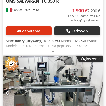
OMS SALVARANI
FC 350 R
1 900 €
Cantù
1 005 km
2 200 €
EXW SK Podatek VAT nie
podlegający zgłoszeniu
Zapytania
Zadzwoń
Stan:
dobry (używany)
, Kod: 0390 Marka: OMS SALVARANI
Model: FC 350 R - norma CE Piła poprzeczna z ramą
bazową do drewna, aluminium, PVC, tworzyw sztucznych
itd. - zgodność z normą CE Dedpfxsy Tk I Se Ailewa Dane
Ogłoszenia
techniczne Średnica tarczy mm 350 Silnik trójfazowy Watt
2800 – obr./min. 3000 Wysokość cięcia mm 145 Szerokość
cięcia przy 45 stopniach mm 113 Szerokość cięcia przy 90
stopniach mm 160 Podstawa kompletna z odciągiem
Wymiary całkowite mm 800 x 600 x 1500 h Waga kg 110