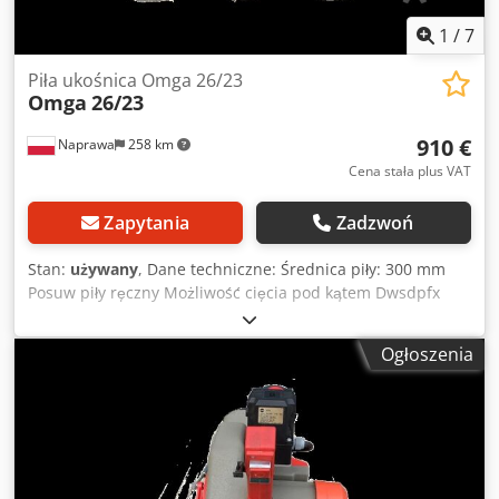
1
/
7
Piła ukośnica Omga 26/23
Omga
26/23
910 €
Naprawa
258 km
Cena stała plus VAT
Zapytania
Zadzwoń
Stan:
używany
, Dane techniczne: Średnica piły: 300 mm
Posuw piły ręczny Możliwość cięcia pod kątem Dwsdpfx
Aiozikm Roloa Zasilanie: 400 V Obroty silnika: 2800
obr./min Moc silnika: 1,5 kW Wymiary całkowite: Długość:
Ogłoszenia
530 mm Szerokość: 530 mm Wysokość: 520 mm