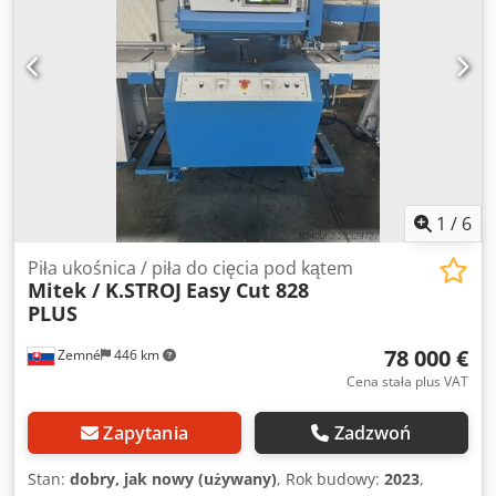
1
/
6
Piła ukośnica / piła do cięcia pod kątem
Mitek / K.STROJ
Easy Cut 828
PLUS
78 000 €
Zemné
446 km
Cena stała plus VAT
Zapytania
Zadzwoń
Stan:
dobry, jak nowy (używany)
, Rok budowy:
2023
,