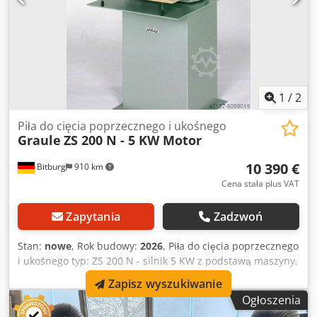
1
/
2
Piła do cięcia poprzecznego i ukośnego
Graule
ZS 200 N - 5 KW Motor
10 390 €
Bitburg
910 km
Cena stała plus VAT
Zapytania
Zadzwoń
Stan:
nowe
, Rok budowy:
2026
, Piła do cięcia poprzecznego
i ukośnego typ: ZS 200 N - silnik 5 KW z podstawą maszyny,
ale bez piły tarczowej Maszyna za pomocą koła ręcznego i
Zapisz wyszukiwanie
przekładni ślimakowej (z tyłu) Przechylana Średnica piły 520
Ogłoszenia
mm, otwór do mocowania piły 50 mm Prędkość obrotowa