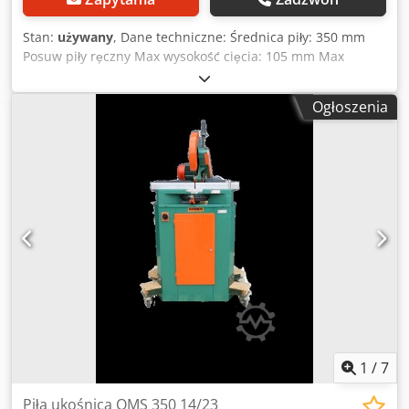
Stan:
używany
, Dane techniczne: Średnica piły: 350 mm
Posuw piły ręczny Max wysokość cięcia: 105 mm Max
szerokość cięcia: 140 mm Możliwość cięcia pod kątem Max
wysokość cięcia przy 45°: 105 mm Max szerokość cięcia
Ogłoszenia
przy 45°: 100 mm Zasilanie: 400 V Moc silnika: 2,2 kW
Dwjdozikl Hepfx Ailea
1
/
7
Piła ukośnica OMS 350 14/23