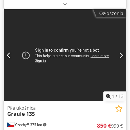
średnica otworu tarczy 30mm - osłona na tarczę - wysokość
cięcia 100mm - max szerokość cięcia 640mm - możliwość
Ogłoszenia
cięcia pod kątem w płaszczyźnie pionowej - przesuw
ramienia lub przesuw tarczy - możliwość obrotu ramienia
prawo/lewo - silnik 400V, 3kW - wymiar blatu 1600x950mm
- średnica króćca odciągu 60,100mm - wymiary dł/szer/wys
1500x1600x1500mm - waga 240kg ATUTY – produkcji
włoskiej – niemalowana – dokumentacja DTR – stan bardzo
dobry – piła używana Dodpozp N Imofx Ailowa Cena netto:
9500 PLN Cena netto: 2270 EUR w zależności od ceny 4,20
EUR (Ceny mogą się zmieniać wraz z wyższymi wahaniami)
1
/
13
Piła ukośnica
Graule
135
850 €
Czechy
375 km
990 €