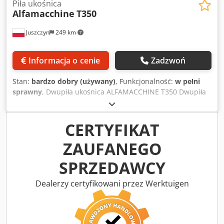
Piła ukośnica
Alfamacchine
T350
Juszczyn
249 km
Informacja o cenie
Zadzwoń
Stan:
bardzo dobry (używany)
, Funkcjonalność:
w pełni
sprawny
, Dwupiła ukośnica ALFAMACCHINE T350 Dwupiła
do cięcia pod kątami 45 stopni Średnica tarczy 350 mm
Średnica otworu piły 30mm Prędkość obrotowa piła 3000
r.p.m Silniki 2×1,5 kw Zapotrzebowanie powietrza 5-7 bar
CERTYFIKAT
Szerokość cięcia: 15-80 mm Wysokość cięcia: 10-80 mm
ZAUFANEGO
Dwodpowwhhdefx Ailoa
SPRZEDAWCY
Dealerzy certyfikowani przez Werktuigen