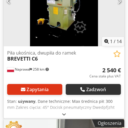
1
/
14
Piła ukośnica, dwupiła do ramek
BREVETTI
C6
2 540 €
Naprawa
258 km
Cena stała plus VAT
Zapytania
Zadzwoń
Stan:
używany
, Dane techniczne: Max średnica pił: 300
mm Zakres cięcia: 45° Docisk pneumatyczny Dwedpfjzht
Saex Ailsa Osłona pił Podnoszenie pił pneumatyczne
Ciśnienie robocze: 6 at. Wyłącznik bezpieczeństwa
Ogłoszenia
Zasilanie: 400 V Moce silników: 2x1,5 kW