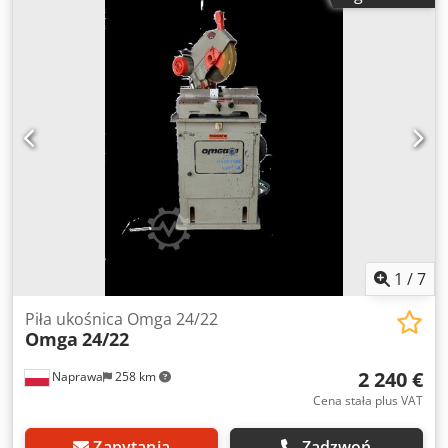
Szerokość: 530 mm Wysokość: 520 mm
1
/
7
Piła ukośnica Omga 24/22
Omga
24/22
2 240 €
Naprawa
258 km
Cena stała plus VAT
Zapytania
Zadzwoń