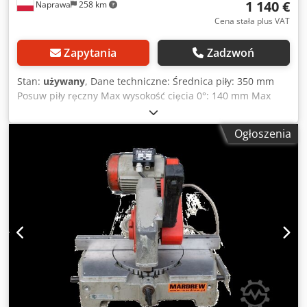
1 140 €
Naprawa
258 km
Cena stała plus VAT
Zapytania
Zadzwoń
Stan:
używany
, Dane techniczne: Średnica piły: 350 mm
Posuw piły ręczny Max wysokość cięcia 0°: 140 mm Max
szerokość cięcia 0°: 150 mm Max wysokość cięcia 45°: 140
mm Max szerokość cięcia 45°: 100 mm Możliwość cięcia
Ogłoszenia
pod kątem Dedpfx Aoziknujilowa Zasilanie: 400 V Obroty
silnika: 2800 obr./min Moc silnika: 2,2 kW Wymiary
całkowite: Długość: 800 mm Szerokość: 620 mm Wysokość:
530 mm