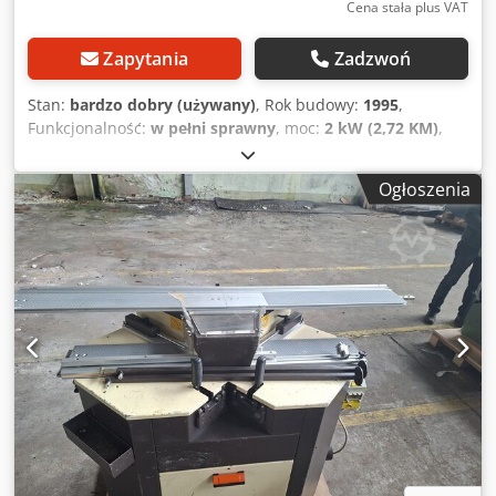
Cena stała plus VAT
Zapytania
Zadzwoń
Stan:
bardzo dobry (używany)
, Rok budowy:
1995
,
Funkcjonalność:
w pełni sprawny
, moc:
2 kW (2,72 KM)
,
średnica tarczy piły:
350 mm
, Piła ramieniowa Graule do
długich cięć Maszyna tnie wyłącznie pod kątem 90°!!!
Ogłoszenia
Długość cięcia: 430 mm Głębokość cięcia: 135 mm Średnica
tarczy: 350 mm Dwodpfxey Dgdkj Ailoa Średnica odciągu:
100 mm