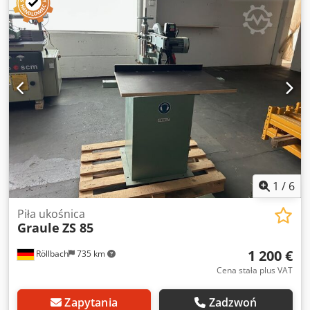
1
/
6
Piła ukośnica
Graule
ZS 85
1 200 €
Röllbach
735 km
Cena stała plus VAT
Zapytania
Zadzwoń