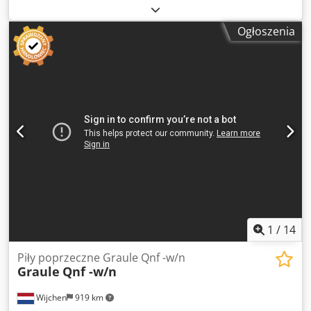
1 600 mm
, Kolor: Szary Waga: 300 kg - Rok produkcji: 2016
- Dostępna dokumentacja: Nie Dsdpfx Acsym Um Demewa
Ogłoszenia
- Certyfikat CE: Nie - Numer seryjny: 7/26 - Maks. wysokość
cięcia [mm]: 110 - Maks. szerokość cięcia przy 90° [mm]:
290 - Napięcie [V]: 400 - Pobór prądu [A]: 6,5 - Bezpiecznik
[A]: 16 - Wymiary transportowe: 1200mm x 900mm x
1600mm (d x sz x w) - Waga transportowa [kg]: 300kg - Ilość
paczek transportowych [szt.]: 1 Informacje finansowe VAT:
Podana cena nie zawiera podatku VAT VAT/opodatkowanie
różnicowe: VAT odliczalny dla przedsiębiorców Dostawa i
przyjęcie w rozliczeniu możliwe w każdej chwili dla
wszelkich maszyn przemysłowych Yorick Diebels
1
/
14
Piły poprzeczne Graule Qnf -w/n
Graule
Qnf -w/n
Wijchen
919 km