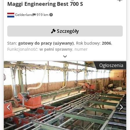
Maggi Engineering
Best 700 S
Gelderland
919 km
Szczegóły
Stan:
gotowy do pracy (używany)
, Rok budowy:
2006
,
Funkcjonalność:
w pełni sprawny
, numer
maszyny/pojazdu:
15600600437
, wysokość cięcia (maks.):
130 mm
, szerokość cięcia (maks.):
470 mm
, średnica tarczy
Ogłoszenia
piły:
550 mm
, masa własna:
500 kg
, Brak ceny minimalnej –
gwarantowana sprzedaż dla najwyższej oferty! DANE
TECHNICZNE Maks. wysokość cięcia: 130 mm Maks.
szerokość cięcia przy 90°: 470 mm Maks. średnica tarczy:
550 mm Tarcza uchylna do: 45° Dedpfx Acjzdzmqsmewa
DANE MASZYNY Moc silnika głównego: 5,5 kW Napięcie:
400 V Pobór prądu: 12 A Zabezpieczenie: 16 A Moc: 5,5 kW
Wymiary i waga Wymiary (D x S x W): 1.700 x 1.600 x 1.700
mm Waga: 500 kg Pakiety transportowe: 1