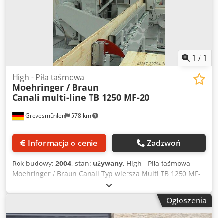
1
/
1
High - Piła taśmowa
Moehringer / Braun
Canali
multi-line TB 1250 MF-20
Grevesmühlen
578 km
Informacja o cenie
Zadzwoń
Rok budowy:
2004
, stan:
używany
, High - Piła taśmowa
Moehringer / Braun Canali Typ wiersza Multi TB 1250 MF-
20 Średnica rolki 1250 mm Szerokość rolki 150 mm
Prędkości cięcia: 28-50 m/s Moc przyłączeniowa: 45kW ca.
Ogłoszenia
Wałki posuwu 2 x 4 Wysokość 200 mm Cięcia wysokość
dolnej krawędzi ciśnienie Przewodnik 400 mm i wyżej