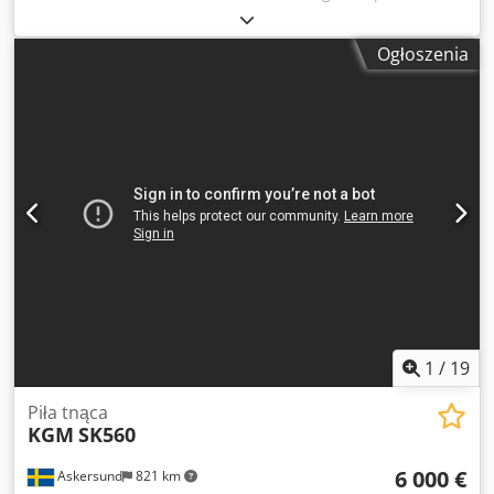
500mm Dodpfx Aolrtntecmjwa Minimalna szerokość cięcia:
100mm Maksymalna wysokość cięcia: 160 mm Minimalna
Ogłoszenia
wysokość cięcia: 40mm Dociski pneumatyczne
1
/
19
Piła tnąca
KGM
SK560
6 000 €
Askersund
821 km