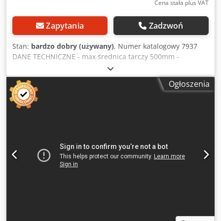
Cena stała plus VAT
Zapytania
Zadzwoń
Stan:
bardzo dobry (używany)
, Numer katalogowy 7937
DANE TECHNICZNE - max średnica tarczy 500mm -
średnica wrzeciona 30mm - z góry docisk pneumatyczny -
osłona na tarcze - pneumatyczny wysuw tarczy - max
Ogłoszenia
wysokość cięcia 150mm - max szerokość cięcia 350mm -
silnik główny 5,5kW - średnica króćców odciągu 120mm -
wymiary blatu dł/szer 740x500mm - wysokość blatu od
podstawy 900mm - stoły rolkowe: 2szt - stół rolkowy
wprowadzający + prowadnica 2050mm - stół rolkowy
wyprowadzający 1650mm - szerokość stołu rolkowego
510mm - wymiary całkowite maszyny bez stołu dł/szer/wys
1200x640x1280mm - waga około 500kg ATUTY – produkcji
polskiej – oryginalna dokumentacja DTR – 2 stoły rolkowe
Dwodpfx Acozrnt Hsmea – pneumatyczny skok tarczy – piła
używana, stan idealny Cena netto: 14900 PLN Cena netto:
3550 EUR w zależności od ceny 4,2 EUR (Ceny mogą się
zmieniać wraz z wyższymi wahaniami)