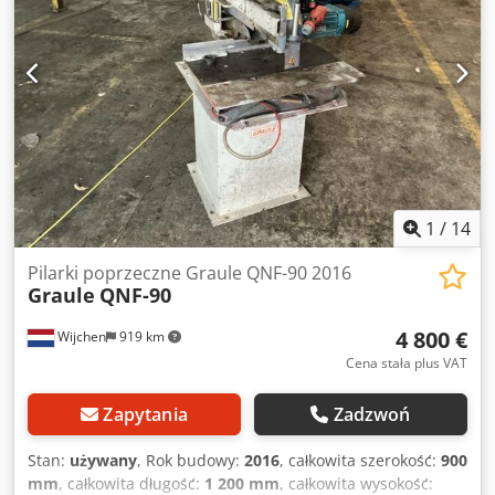
1
/
14
Pilarki poprzeczne Graule QNF-90 2016
Graule
QNF-90
4 800 €
Wijchen
919 km
Cena stała plus VAT
Zapytania
Zadzwoń
Stan:
używany
, Rok budowy:
2016
, całkowita szerokość:
900
mm
, całkowita długość:
1 200 mm
, całkowita wysokość: