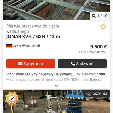
1
/
10
Piła wielotarczowa do cięcia
wzdłużnego
JONAB
KVH / BSH / 13 m
9 500 €
Achern
869 km
Cena stała plus VAT
Zapytania
Zadzwoń
Stan:
wymagający naprawy (używany)
, Rok budowy:
1988
,
Mechanizacja przed strugarką do KVH/BSH – dla długości
do ok. 13 m. Idealna linia KVH+BSH przed strugarką.
Rozpakowywanie wzdłużne – separacja. Piły poprzeczne – 4
Ogłoszenia
sztuki, piły tarczowe z regulacją boczną. Przekrój cięcia:
180 x 220 mm, 150 x 300 mm. Wystarczy jedna osoba do
obsługi. Dsdpfx Aeytgr Eocmjwa