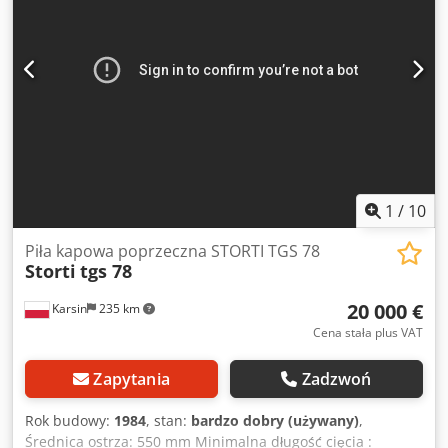
Napięcie [V]: 380 - Pobór prądu [A]: 5 - Bezpiecznik [A]: 16 -
Moc [kW]: 2,9 - Wymiary transportowe: 1400mm x 1000mm
x 1700mm (dł. x szer. x wys.) - Waga transportowa [kg]: 200
kg - Liczba paczek transportowych [szt.]: 1 Informacje
finansowe Podatek VAT: Podana cena jest ceną netto,
należy doliczyć podatek VAT Podatek VAT / opodatkowanie
różnicy: Podatek VAT odliczalny dla przedsiębiorców
Dostawa i przyjęcie maszyn w rozliczeniu możliwe w
każdym czasie dla całego asortymentu z branży
przemysłowej Yorick Diebels
1
/
10
Piła kapowa poprzeczna STORTI TGS 78
Storti
tgs 78
20 000 €
Karsin
235 km
Cena stała plus VAT
Zapytania
Zadzwoń
Rok budowy:
1984
, stan:
bardzo dobry (używany)
,
Średnica ostrza: 550 mm Minimalna długość cięcia :