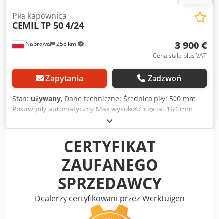
Piła kapownica
CEMIL
TP 50 4/24
3 900 €
Naprawa
258 km
Cena stała plus VAT
Zapytania
Zadzwoń
Stan:
używany
, Dane techniczne: Średnica piły: 500 mm
Posuw piły automatyczny Max wysokość cięcia: 160 mm
Djdpexz Dnrofx Acmswa Długość stołu: 1950+4000 mm
Szerokość stołu: 550 mm Stół z rolkami w stole Średnica
rolek: 80/60 mm Zasilanie: 400 V Moc silnika: 4 kW Wymiary
CERTYFIKAT
całkowita: Długość: 6 700 mm Szerokość: 1 600 mm
ZAUFANEGO
Wysokość: 1 900 mm
SPRZEDAWCY
Dealerzy certyfikowani przez Werktuigen