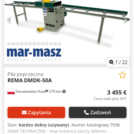
1
/
22
Piła poprzeczna
REMA
DMDK-50A
3 455 €
Sierakowska Huta
279 km
Cena stała plus VAT
Zapytania
Zadzwoń
Stan:
bardzo dobry (używany)
, Numer katalogowy 7938
DANE TECHNICZNE - max średnica tarczy 500mm -