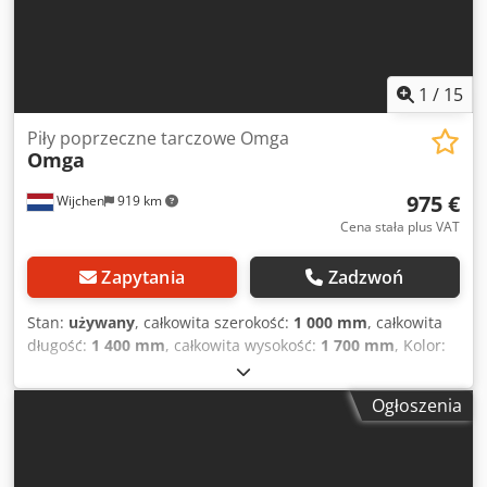
1
/
15
Piły poprzeczne tarczowe Omga
Omga
975 €
Wijchen
919 km
Cena stała plus VAT
Zapytania
Zadzwoń
Stan:
używany
, całkowita szerokość:
1 000 mm
, całkowita
długość:
1 400 mm
, całkowita wysokość:
1 700 mm
, Kolor:
szary Waga: 200 kg - Dokumentacja dostępna: nie -
Certyfikat CE: nie Dwsdpfxezavq De Acmoa - Numer
Ogłoszenia
seryjny: 165359 - Moc silnika głównego [kW]: 2,9 - Maks.
wysokość cięcia [mm]: 110 - Maks. szerokość cięcia przy 90°
[mm]: 110 - Maks. średnica tarczy [mm]: 350 - Belka tnąca
odchylana do [°]: 165 - Tarcza pochylana do [°]: 90 -