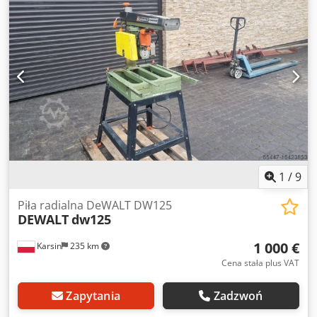
Szerokość cięcia 250 mm ostrza i 250 mm prawo od tarczy
piły z średnich podajnik z obcinarką Dwodpfx Aodfcv
Iscmoa Kompletna dokumentacja techniczna Wykonaj
oryginalny Zdjęcia
1
/
9
Piła radialna DeWALT DW125
DEWALT
dw125
1 000 €
Karsin
235 km
Cena stała plus VAT
Zapytania
Zadzwoń