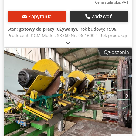
Cena stała plus VAT
Zapytania
Zadzwoń
Stan:
gotowy do pracy (używany)
, Rok budowy:
1996
,
Producent: KGM Model: SK560 Nr: 96-1600-1 Rok produkcji:
1996 Piła poprzeczna o dużej wydajności cięcia;
wyposażona w hydrauliczny system posuwu dla osłony piły
Ogłoszenia
i ram wyrzucających oraz piłę o ruchu wahadłowym;
przeznaczona do obróbki dużych, długich elementów,
takich jak belki klejone, itp. Dsdpfezl Tuvjx Acmswa DANE
TECHNICZNE Podajnik wejściowy: 6 metrów, rolki o
średnicy 600 mm Piła poprzeczna z hydrauliczną jednostką
napędową Wydajność cięcia (przybliżona): 200 x 600 mm
(wysokość x szerokość) Podajnik wyjściowy: 8 metrów, rolki
o średnicy 600 mm + dodatkowy 2-metrowy odcinek
podajnika Zasilanie: 400 V, 50 Hz, trójfazowe