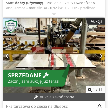
Stan:
dobry (używany)
, - zasilanie - 230 V Dwedpfxer A
Anqj Acmea – moc silnika - 0,92 kW, 1,25 HP – prędkość
obrotowa - 2850 obr/min – średnica tarczy - 250 mm –
średnica otworu tarczy - 30 mm – osłona na tarczę –
Aukcja
wysokość cięcia - ok. 70 mm – szerokość cięcia - ok. 440 mm
– długość ramienia - ok. 660 mm – regulacja kąta ramienia
+/- 90° – regulacja kata tarczy 0°-90° – regulacja wysokości
ramienia – regulacja tarczy w osi pionowej +/- 90° BRAK
TALERZYKÓW DO TARCZY
SPRZEDANE
Zacznij sam aukcję już teraz!
1
/
11
Aukcja zakończona
Piła tarczowa do cięcia na długość