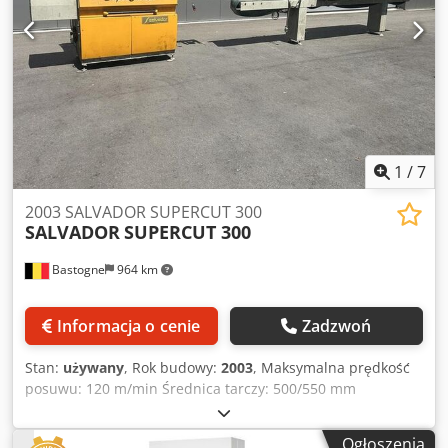
zależności od ceny 4,2 EUR (Ceny mogą się zmieniać wraz z
wyższymi wahaniami)
1
/
7
2003 SALVADOR SUPERCUT 300
SALVADOR
SUPERCUT 300
Bastogne
964 km
Informacja o cenie
Zadzwoń
Stan:
używany
, Rok budowy:
2003
, Maksymalna prędkość
posuwu: 120 m/min Średnica tarczy: 500/550 mm
Wysokość stołu roboczego: 900 ± 20 mm Zużycie
sprężonego powietrza: 1200 l/min Dodezqg R Ispfx
Ogłoszenia