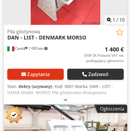
1
/
10
Piła gilotynowa
DAN - LIST - DENMARK
MORSO
1 400 €
Cantù
1 005 km
EXW SK Podatek VAT nie
podlegający zgłoszeniu
Zapytania
Zadzwoń
Stan:
dobry (używany)
, Kod: 0001 Marka: DAN - LIST -
DANIA Model: MORSO Piła gilotynowa obsługiwana
pedałem do cięcia obu stron ram pod kątem 45° Dane
techniczne: Dodpewl Ihgjfx Acmewa Maksymalna szerokość
Ogłoszenia
ciętego pręta cm 10 Maksymalna wysokość pręta cm 16
Długość prawego stołu podporowego cm 80 Para stalowych
ostrzy Wysokość powierzchni podporowej od podłoża cm
83 Układ pomiarowy z podziałką 3 milimetrową Wymiary