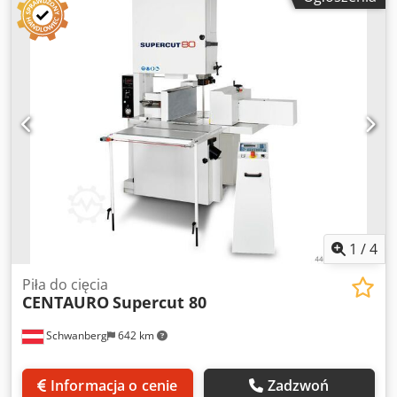
Acmewa 6 atm Minimalna wymagana moc: 10 kW Prędkość
przepływu powietrza w układzie ssącym: 2000 m³/h 45 m/s
Wydajność przy 8 wyrzutnikach.
1
/
4
Piła do cięcia
CENTAURO
Supercut 80
Schwanberg
642 km
Informacja o cenie
Zadzwoń