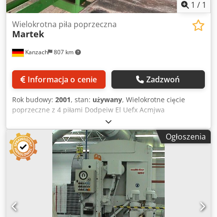
1
/
1
Wielokrotna piła poprzeczna
Martek
Kanzach
807 km
Informacja o cenie
Zadzwoń
Rok budowy:
2001
, stan:
używany
, Wielokrotne cięcie
poprzeczne z 4 piłami Dodpeiw El Uefx Acmjwa
Ogłoszenia