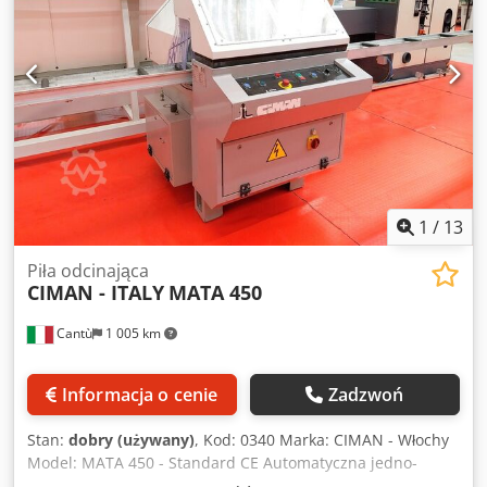
całkowite zmontowanej maszyny mm 1750 x 550 x 950 h
Wymiary całkowite do transportu mm 650 x 550 x 950 h
Waga kg 90
1
/
13
Piła odcinająca
CIMAN - ITALY
MATA 450
Cantù
1 005 km
Informacja o cenie
Zadzwoń
Stan:
dobry (używany)
, Kod: 0340 Marka: CIMAN - Włochy
Model: MATA 450 - Standard CE Automatyczna jedno-
głowicowa piła poprzeczna z podwójnym kątem do