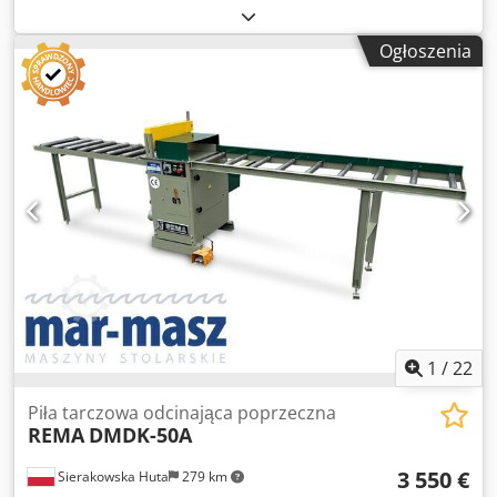
średnica wrzeciona 30mm - z góry docisk pneumatyczny -
osłona na tarcze - pneumatyczny wysuw tarczy - max
Ogłoszenia
wysokość cięcia 150mm - max szerokość cięcia 350mm -
silnik główny 7,5kW - średnica króćców odciągu 120mm -
wymiary blatu dł/szer 740x500mm - wysokość blatu od
podstawy 900mm - stoły rolkowe: 2szt - stół rolkowy
wprowadzający z prowadnicą 2050mm - stół rolkowy
wyprowadzający 1650mm Dsdpfx Aszrxgdocmewa -
wysokość stołu rolkowego 900mm - szerokość stołu
rolkowego 510mm - wymiary całkowite maszyny bez stołu
dł/szer/wys 1200x640x1280mm - waga około 500kg ATUTY –
produkcji polskiej – oryginalna dokumentacja DTR – 2 stoły
rolkowe – pneumatyczny skok tarczy – piła używana, stan
bardzo dobry Cena netto: 14500 PLN Cena netto: 3455 EUR
w zależności od ceny 4,20 EUR (Ceny mogą się zmieniać
wraz z wyższymi wahaniami)
1
/
22
Piła tarczowa odcinająca poprzeczna
REMA
DMDK-50A
3 550 €
Sierakowska Huta
279 km