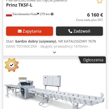
Prinz
TKSF-L
6 160 €
Sierakowska Huta
279 km
Cena stała plus VAT
Zapytania
Zadzwoń
Stan:
bardzo dobry (używany)
, NR KATALOGOWY 7678
DANE TECHNICZNE - długość prowadnicy 1670mm -
długość cięcia 1500mm - automatyczne smarowanie układu
tnącego - układ amortyzacyjno-naciągowy w głowicy -
Ogłoszenia
posuw prowadnicy manualny Dwodpozh If Ijfx Acmja -
silnik elektryczny 7,5kW - wymiary do transportu
dł/szer/wys 1650x900x2350mm - waga całkowita 240kg
ATUTY – produkcji austriackiej – do kapowania pakietów
lub drewna okrągłego – niemalowana – mobilna, na kółkach
– piła używana, stan bardzo dobry Cena netto: 25900 PLN
Cena netto: 6160 EUR w zależności od ceny 4,2 EUR (Ceny
mogą się zmieniać wraz z wyższymi wahaniami)