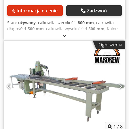
Informacja o cenie
Zadzwoń
Stan:
używany
, całkowita szerokość:
800 mm
, całkowita
długość:
1 500 mm
, całkowita wysokość:
1 500 mm
, Kolor:
szary Waga: 350 kg Cena: na zapytanie - Szczegóły: - Opis:
frezarka do rowków - Dokumentacja dostępna: nie -
Ogłoszenia
Certyfikat CE: nie - Maks. wysokość cięcia [mm]: 90 - Maks.
średnica tarczy tnącej [mm]: 230 - Wymiary transportowe:
1500 mm x 800 mm x 1500 mm (dł. x szer. x wys.) - Waga
transportowa [kg]: 350 kg - Pakiety transportowe [szt.]: 1
Informacje finansowe Dsdpsym Udvofx Acmswa VAT:
Podana cena nie zawiera podatku VAT VAT/opodatkowanie
marżą: VAT odliczalny dla przedsiębiorców Dostawa oraz
przyjęcie w rozliczeniu możliwe w każdej chwili na
wszystkie urządzenia z sektora przemysłowego
1
/
8