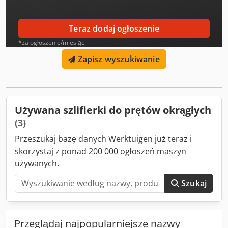
zestaw taśm szlifierskich: 1 komplet narzędzia regulacyjne:
1 komplet instrukcja obsługi: 1 komplet certyfikat zgodności
CE Wyposażenie opcjonalne: Sterowanie PLC Fotokomórka
Teraz dodaj ogłoszenie
„Keyence”, kontrola otwierania/zamykania taśm
*za ogłoszenie/miesiąc
szlifierskich Rolki wyjściowe z napędem do odbioru
obrabianych elementów
Zapisz wyszukiwanie
Używana szlifierki do prętów okrągłych
(3)
Przeszukaj bazę danych Werktuigen już teraz i
skorzystaj z ponad 200 000 ogłoszeń maszyn
używanych.
Szukaj
Przeglądaj najpopularniejsze nazwy