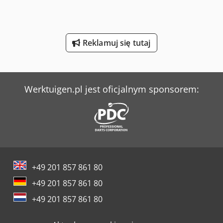
Werner & Pfleiderer Maszyny Do Podziału Ciasta I Do Efektów
Yeong Chin Machinery Industries Co. Ltd. (Ycm) Nfx400A
Reklamuj się tutaj
Yeong Chin Machinery Industries Co. Ltd. (Ycm) Tv188B
Ziersch & Baltrusch Szlifierki Wewnętrzne I Tarczowe
Werktuigen.pl jest oficjalnym sponsorem:
+49 201 857 861 80
+49 201 857 861 80
+49 201 857 861 80