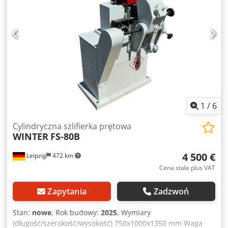
1
/
6
Cylindryczna szlifierka prętowa
WINTER
FS-80B
4 500 €
Leipzig
472 km
Cena stała plus VAT
Zapytania
Zadzwoń
Stan:
nowe
, Rok budowy:
2025
, Wymiary
(długość/szerokość/wysokość) 750x1000x1350 mm Waga