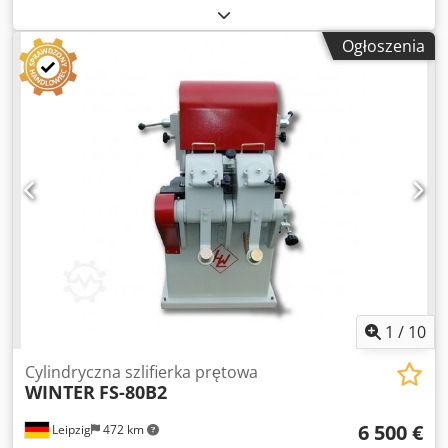
420 kg Całkowite zapotrzebowanie na moc 2,7 kW Szlifierka
do prętów okrągłych FS-80B - Zakres roboczy Ø 10 - 80 mm
Ogłoszenia
- Silnik napędowy 2,2 kW - Silnik wyciągu 0,5 kW - Dysza
wyciągowa Ø 100 mm - Napięcie 400V / 50Hz - Prędkość
posuwu 1 - 20 m/min. - Prędkość taśmy szlifierskiej 900
m/min. - Wymiary taśmy szlifierskiej 130 x 1850 mm -
Wymiary dł. x szer. x wys. 750 x 1000 x 1350 mm - Waga
420kg Dkedpfxjvz Hdte Amvjr
1
/
10
Cylindryczna szlifierka prętowa
WINTER
FS-80B2
6 500 €
Leipzig
472 km