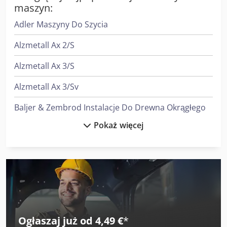
maszyn:
Adler Maszyny Do Szycia
Alzmetall Ax 2/S
Alzmetall Ax 3/S
Alzmetall Ax 3/Sv
Baljer & Zembrod Instalacje Do Drewna Okrągłego
Pokaż więcej
Felder G 380
Felder G 480
Heidenreich & Harbeck Strugarki Poprzeczne Do Przekładni Zębatych
Heidenreich & Harbeck Wytaczarki Do Otworów Głębokich
Langzauner Lzg-M-Ii-Sy
Ogłaszaj już od 4,49 €
*