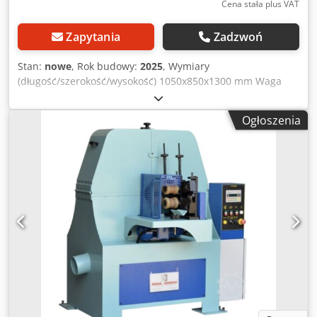
Cena stała plus VAT
Zapytania
Zadzwoń
Stan:
nowe
, Rok budowy:
2025
, Wymiary
(długość/szerokość/wysokość) 1050x850x1300 mm Waga
420 kg Całkowite zapotrzebowanie na moc 4,5 kW Szlifierka
do prętów okrągłych FS-80B2 Djdovz Hfqspfx Amvskr -
Ogłoszenia
Zakres roboczy Ø 10 - 80 mm - Silnik napędowy 4,0 kW -
Silnik wyciągu 0,5 kW - Dysza wyciągowa Ø 100 mm -
Napięcie 400V / 50Hz - Prędkość posuwu 1 - 20 m/min. -
Prędkość taśmy szlifierskiej 1080 m/min. - Wymiary taśmy
szlifierskiej 130 x 1850 mm - Wymiary dł. x szer. x wys. 1050
x 850 x 1300 mm - Waga 420kg