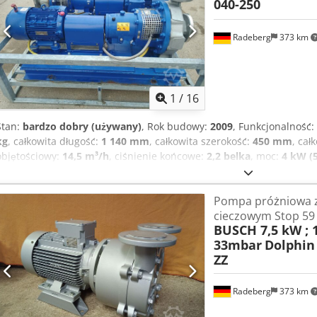
040-250
Sprawność: IE2 Wymiary: Długość: 590 mm Szerokość z czujnikiem 
podstawy: 330 mm Wysokość: 360 mm Waga: 81 kg Strona ssąca: DN 
sztukę !
Radeberg
373 km
1
/
16
Stan:
bardzo dobry (używany)
, Rok budowy:
2009
, Funkcjonalność:
kg
, całkowita długość:
1 140 mm
, całkowita szerokość:
450 mm
, cał
objętościowy:
14,5 m³/h
, ciśnienie końcowe:
2,2 belka
, moc:
4 kW (
częstotliwość wejściowa:
50 Hz
, prędkość obrotowa (maks.):
1 440 o
sztuki poziomych, poprzecznie dzielonych pomp spiralnych w konstr
Pompa próżniowa z
promieniowym, jednostronnego zasysania, jednostopniowe, ! Cena z
cieczowym Stop 59
CPKN-C3.1 040-250 Rok produkcji: 2009 Uszczelnienie wału: Dwust
BUSCH 7,5 kW ; 
Burgmann z przyłączem wody bariery i przepływomierzem Średnica
33mbar
Dolphin
pompy: 1440 obr./min Chedpsxp Eqkofx Ac Aja Na tabliczce znamio
ZZ
ostatniej pracy, a nie z punktu optymalnego pompy! Punkt optymaln
14,5 m³/godz. Wysokość podnoszenia: 22 metry (2,2 bara) Moc na w
1m Punkt pracy wg ostatniej aplikacji!! Wydajność: 6,0 m³/h Wysok
Radeberg
373 km
wale: 1,36 kW Sprawność: 30 % NPSH: 0,8 Materiały: Korpus spiraln