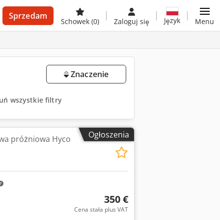
Sprzedam
Język
Schowek
(0)
Zaloguj się
Menu
Znaczenie
uń wszystkie filtry
Ogłoszenia
a próżniowa Hyco
350 €
Cena stała plus VAT