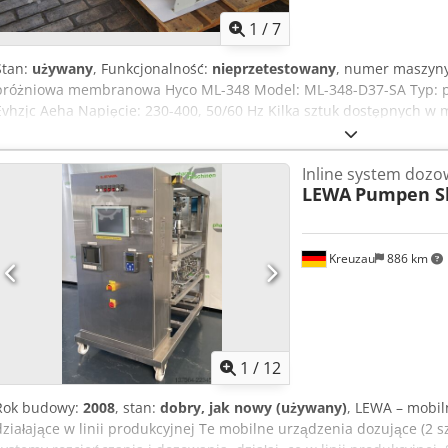
1
/
7
Stan:
używany
, Funkcjonalność:
nieprzetestowany
, numer maszyn
próżniowa membranowa Hyco ML-348 Model: ML-348-D37-SA Typ: p-
Evhzjc Aeha Napięcie: 230-400, 50/60 Hz Kilka sztuk dostępnych w 
Inline system dozo
LEWA
Pumpen S
Kreuzau
886 km
1
/
12
Rok budowy:
2008
, stan:
dobry, jak nowy (używany)
, LEWA – mobil
działające w linii produkcyjnej Te mobilne urządzenia dozujące (2 sz