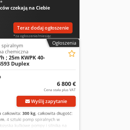
€
*
obywanie i przetwarzanie soli -
wców
czekają na Ciebie
oksownie - Przemysł włókienniczy i
cie węgla - Instalacje odsiarczania
da procesowa - Oczyszczanie
Teraz dodaj ogłoszenie
*za ogłoszenie/miesiąc
Ogłoszenia
 spiralnym
a chemiczna
/h ; 25m
KWPK 40-
4593 Duplex
6 800 €
Cena stała plus VAT
Wyślij zapytanie
a całkowita:
300 kg
, całkowita długość:
mm
, 4 sztuki pomp spiralnych w
żyska kulkowe pompy i silnika na