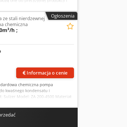
Służą one do precyzyjnej produkcji i
o w procesie produkcyjnym, bez
res dozowania: 1. Urządzenie: 60–2100
Ogłoszenia
ze stali nierdzewnej
os – do precyzyjnego dozowania różnych
a chemiczna
dnej regulacji ciśnienia i przepływu.
0m³/h ;
norodne mieszanie dozowanych mediów.
niki ciśnienia, mierniki pH i
 15 Touch Panel PC 667 Sterownik:
System analizy płynów: Mettler Toledo
x 220 cm + ok. 150 x 90 x 165 cm
Informacja o cenie
andardowa chemiczna pompa
 do kwaśnego kondensatu i
: Sulzer Model: ZA 200-4500 Materiał:
ść tłoczenia: 27 metrów przy 980
980 obr/min Rok budowy: 1987 Możliwa
obr/min (informacja bez gwarancji)
przedać
W Dostępne są również zawory
ur doskonale nadaje się dla - Przemysł