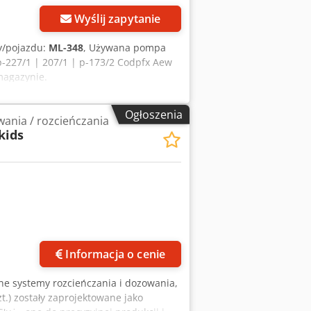
Wyślij zapytanie
y/pojazdu:
ML-348
, Używana pompa
227/1 | 207/1 | p-173/2 Codpfx Aew
magazynie.
Ogłoszenia
wania / rozcieńczania
kids
Informacja o cenie
ne systemy rozcieńczania i dozowania,
t.) zostały zaprojektowane jako