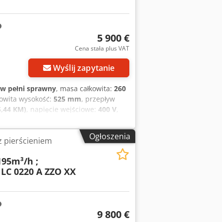
temperatury: 440 mm Szerokość płyty
20 Strona tłoczna: DN 15 ! Cena za
5 900 €
Cena stała plus VAT
Wyślij zapytanie
w pełni sprawny
, masa całkowita:
260
kowita wysokość:
525 mm
, przepływ
5,44 KM)
, napięcie wejściowe:
400 V
,
br./min
, typ ochrony (kod IP):
IP56
, 2
ukcji procesowej, z wirnikiem
Ogłoszenia
 pierścieniem
a sztukę ! Producent: KSB Model:
ronne uszczelnienie mechaniczne
195m³/h ;
 wirnika: 260 mm Prędkość obrotowa
 LC 0220 A ZZO XX
nowej znajdują się parametry z
y według charakterystyki: Wydajność:
ale: 1,85 kW Sprawność: 46,1 % NPSH:
ość podnoszenia: 24,0 metry Moc na
9 800 €
y: Noridur 1.4593 Pokrywa korpusu: