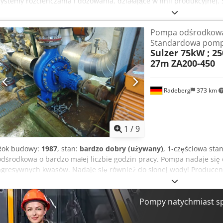
systemy rozcieńczania i dozowania, działające w linii produkcyjnej. 
dozowania mieszanin płynnych/roztworów buforowych bezpośredni
konieczności stosowania oddzielnych zbiorników mieszających. Zak
Pompa odśrodkowa 
l/godz. i 2. Urządzenie: 15–800 l/godz. Pompy dozujące LEWA Ecod
Standardowa pomp
płynów. Zawory membranowe i zawory utrzymujące ciśnienie do dokła
Sulzer 75kW ; 25
Cjdpfx Aezl S Stjc Asha Mieszalnik statyczny, który zapewnia jed
27m
ZA200-450
Urządzenia pomiarowe i regulacyjne, takie jak przepływomierze, czuj
przewodności do monitorowania procesu. Panel sterowania: Simatic
Simatic S7-300 Rejestracja danych: Rejestrator Yokogawa DX 220 P 
Radeberg
373 km
M 700 Producent: LEWA Rok produkcji: 2008 Wymiary: ok. 210 x 130 
1
/
9
Rok budowy:
1987
, stan:
bardzo dobry (używany)
, 1-częściowa st
odśrodkowa o bardzo małej liczbie godzin pracy. Pompa nadaje się
agresywnych kwasów. Nadaje się również do słonej wody! Producent
Duplex 9.4460 / Noridur 1.4593 Objętość tłoczenia: 250 m³/h Wysoko
obr/min Moc wału: 42 kW Moc silnika: 75 kW NPSH: 1,6 Prędkość: 
jest również prędkość pompy 1480 obr/min !!! Wydajność przy 1480 
Pompy natychmiast s
Wydajność: 430 m³/h Wysokość tłoczenia: 62 metry Moc wału: 88 k
odcinające i orurowanie ze stali nierdzewnej Materiał 1.4593 Norid