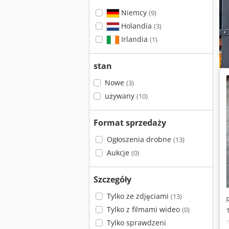
Niemcy
(9)
Holandia
(3)
Irlandia
(1)
stan
Nowe
(3)
używany
(10)
Format sprzedaży
Ogłoszenia drobne
(13)
Aukcje
(0)
Szczegóły
Tylko ze zdjęciami
(13)
Tylko z filmami wideo
(0)
Tylko sprawdzeni