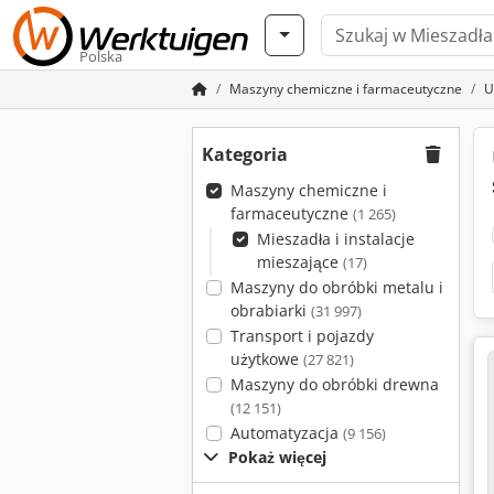
Polska
Maszyny chemiczne i farmaceutyczne
U
Kategoria
Maszyny chemiczne i
farmaceutyczne
(1 265)
Mieszadła i instalacje
mieszające
(17)
Maszyny do obróbki metalu i
obrabiarki
(31 997)
Transport i pojazdy
użytkowe
(27 821)
Maszyny do obróbki drewna
(12 151)
Automatyzacja
(9 156)
Pokaż więcej