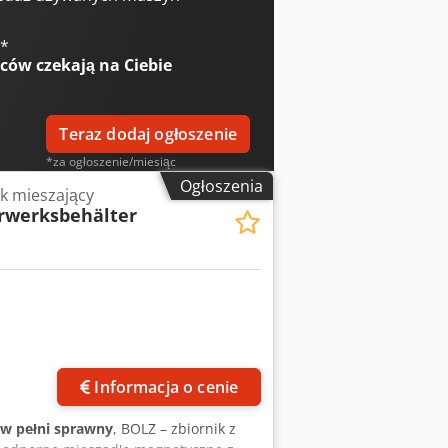
€
*
wców
czekają na Ciebie
Teraz dodaj ogłoszenie
*za ogłoszenie/miesiąc
Ogłoszenia
ik mieszający
rwerksbehälter
Informacja o cenie
w pełni sprawny
, BOLZ – zbiornik z