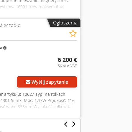
o odporne mieszadło magnetyczne z
żytkowa: 600 litrów maksymalna
zqantspfx Al Rerf moc: 0,55 kW
Ogłoszenia
Mieszadło
km
6 200 €
SK plus VAT
Wyślij zapytanie
 artykułu: 10627 Typ: na rolkach
.4301 Silnik: Moc: 1,1kW Prędkość: 116
ość wału: 375mm Wysokość całkowita:
bq Tujfx Al Rsrf Długość całkowita: