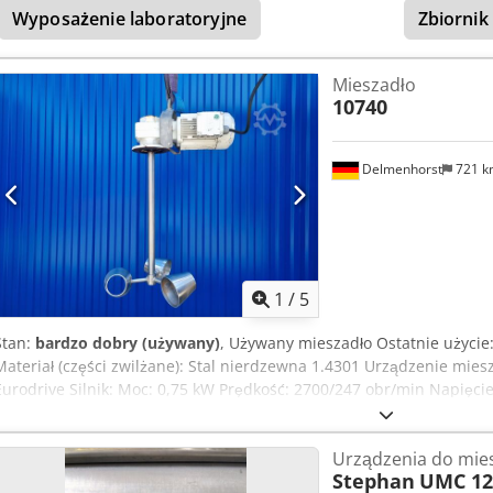
Wyposażenie laboratoryjne
Zbiornik
Mieszadło
10740
Delmenhorst
721 
1
/
5
Stan:
bardzo dobry (używany)
, Używany mieszadło Ostatnie użyci
Materiał (części zwilżane): Stal nierdzewna 1.4301 Urządzenie mie
Eurodrive Silnik: Moc: 0,75 kW Prędkość: 2700/247 obr/min Napięci
Szerokość mieszadła: 400mm Crsdpfjrdwhrsx Al Ref
Urządzenia do mies
Stephan
UMC 12