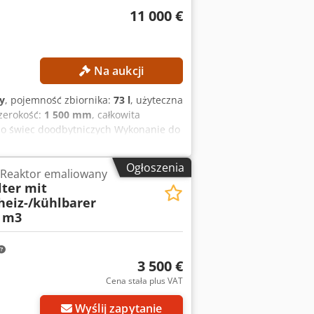
11 000 €
Na aukcji
y
, pojemność zbiornika:
73 l
, użyteczna
szerokość:
1 500 mm
, całkowita
 do świec doodbytniczych Wykonanie do
 l Pojemność całkowita: 73 l
nz RF 112 M-2 Moc: 4 kW Prędkość
Ogłoszenia
 Reaktor emaliowany
 FAF 37 Prędkość obrotowa: maks. 28
ter mit
500 × 2000 mm
heiz-/kühlbarer
 m3
3 500 €
Cena stała plus VAT
Wyślij zapytanie