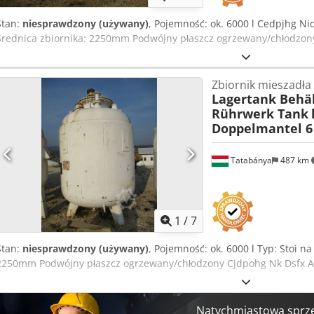
Stan:
niesprawdzony (używany)
, Pojemność: ok. 6000 l Cedpjhg Niq
Średnica zbiornika: 2250mm Podwójny płaszcz ogrzewany/chłodzon
Zbiornik mieszadła
Lagertank Behäl
Rührwerk Tank
Doppelmantel 6
Tatabánya
487 km
1
/
7
Stan:
niesprawdzony (używany)
, Pojemność: ok. 6000 l Typ: Stoi n
2250mm Podwójny płaszcz ogrzewany/chłodzony Cjdpohg Nk Dsfx Al
Natychmiastowa sprz