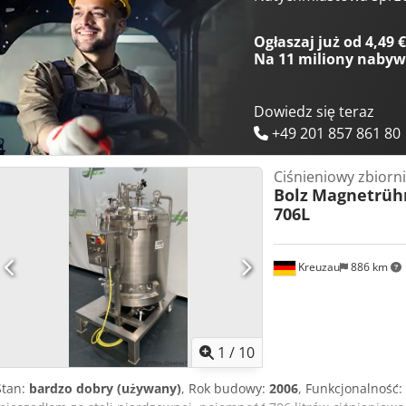
Ogłaszaj już od 4,49 
Na
11 miliony naby
Dowiedz się teraz
+49 201 857 861 80
Ciśnieniowy zbiorn
Bolz
Magnetrüh
706L
Kreuzau
886 km
1
/
10
Stan:
bardzo dobry (używany)
, Rok budowy:
2006
, Funkcjonalność: