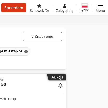
Sprzedam
Język
Schowek
(0)
Zaloguj się
Menu
a
Znaczenie
cje mieszające
Aukcja
wa
 50
889 km