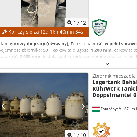
1
/
12
Kończy się za
12
d
16
h
40
min
33
s
Stan:
gotowy do pracy (używany)
, Funkcjonalność:
w pełni sprawn
pojemność zbiornika:
50 l
, całkowita długość:
1 200 mm
, całkowita 
wysokość:
2 000 mm
, Instalacja do produkcji kremów, maści i mas
produktów pieniących się DANE TECHNICZNE Pojemność użytkowa: 50
Minimalna pojemność napełniania: 10 l Homogenizator Model: Brie
Zbiornik mieszadła
obrotowa: maks. 2850 obr./min Mieszadło/skrobak Przekładnia: SEW
Lagertank Behäl
obr./min Crsdpfx Aljzrfbbe Rsf DANE MASZYNY Wymiary: 1200 × 1
Rührwerk Tank
Doppelmantel 6
Tatabánya
487 km
1
/
10