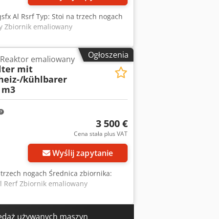
sfx Al Rsrf Typ: Stoi na trzech nogach
y Zbiornik emaliowany
Ogłoszenia
 Reaktor emaliowany
ter mit
heiz-/kühlbarer
 m3
3 500 €
Cena stała plus VAT
Wyślij zapytanie
a trzech nogach Średnica zbiornika:
 Rerf Zbiornik emaliowany
edaż używanych maszyn