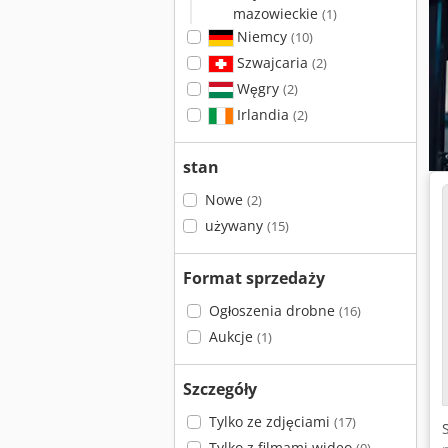
mazowieckie
(1)
Niemcy
(10)
Szwajcaria
(2)
Węgry
(2)
Irlandia
(2)
stan
Nowe
(2)
używany
(15)
Format sprzedaży
Ogłoszenia drobne
(16)
Aukcje
(1)
Szczegóły
Tylko ze zdjęciami
(17)
Tylko z filmami wideo