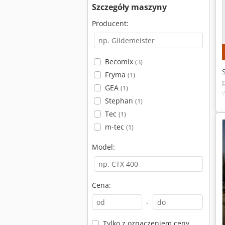
Szczegóły maszyny
Producent:
Becomix
(3)
Fryma
(1)
GEA
(1)
Stephan
(1)
Tec
(1)
m-tec
(1)
Model:
Cena:
-
Tylko z oznaczeniem ceny