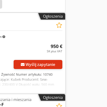
Ogłoszenia
km
950 €
SK plus VAT
Wyślij zapytanie
e: Żywność Numer artykułu: 10740
szające: Kubek Producent: Sew-
e: 230/400 V Długość wału: 560 mm
Ogłoszenia
zania i mieszania
-F