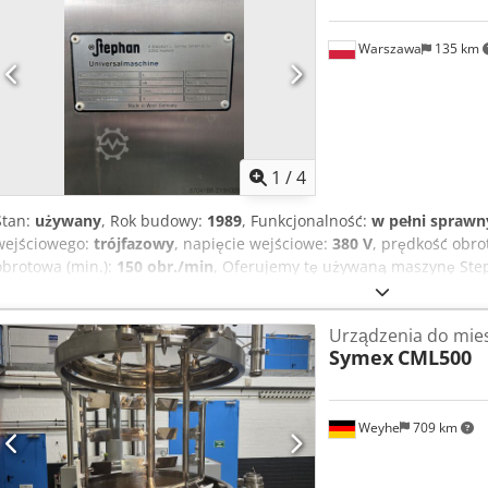
Warszawa
135 km
1
/
4
Stan:
używany
, Rok budowy:
1989
, Funkcjonalność:
w pełni sprawn
wejściowego:
trójfazowy
, napięcie wejściowe:
380 V
, prędkość obro
obrotowa (min.):
150 obr./min
, Oferujemy tę używaną maszynę Ste
mieszania i mieszania, rok budowy 1989. Jest sprawna i gotowa do
mechanizm sterowania szybkością obrotów (falownik) i obroty są us
Urządzenia do mies
UMC 12-F Codsy Ry Ezspfx Al Rorf Numer maszyny: 714-27-101 Typ s
Symex
CML500
4812222 Napięcie znamionowe: 380 V Częstotliwość: 50 Hz Moc silnik
obrotowa: 150-2800 1/min Stopień ochrony: IP 44 Natężenie prądu: 
pytań lub potrzeby uzyskania dodatkowych informacji prosimy o wi
Weyhe
709 km