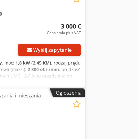
3 000 €
Cena stała plus VAT
Wyślij zapytanie
y
, moc:
1,8 kW (2,45 KM)
, rodzaj prądu
towa (maks.):
2 800 obr./min
, prędkość
phan UMC 12-F typu urządzenia do
 działania. Maszyna ma uszkodzony
tawione na stałe na 50%. Typ maszyny:
Ogłoszenia
zania i mieszania
ilnika: FD112M10- Numer silnika:
a: 1,8 kW Liczba faz: 3 Prędkość
4,8 A Rok produkcji: 1989 W razie
adomość lub kontakt telefoniczny.