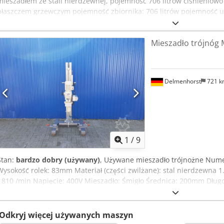
mieszadłem ze stali nierdzewnej, pojemność 706 litrów ciśnieniow
płaszczem grzewczym pojemność zbiornika: 706 litrów pojemność u
temperatura pracy: 150°C mieszadło magnetyczne Nord Drives Code
Producent: inny Rok produkcji: 2006 Wymiary: 140 x 105 x 215 cm
Mieszadło trójnóg 
Delmenhorst
721 
1
/
9
Stan:
bardzo dobry (używany)
, Używane mieszadło trójnożne Numer
Wysokość rolek: 83mm Materiał (części zwilżane): stal nierdzewna 1
- 810 /min Napięcie: 400V Mieszadło: Śmigło Średnica: 200mm Dług
1748mm z możliwością regulacji Szerokość całkowita: 755mm Csdpoh
1027mm
Odkryj więcej używanych maszyn