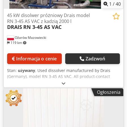
1
/
40
45 kW disolwer próżniowy Drais model
RN 3-45 AS VAC z kadzią 2000 l
DRAIS
RN 3-45 AS VAC
Ożarów Mazowiecki
119 km
Informacja o cenie
Zadzwoń
Stan:
używany
, Used dissolver manufactured by Drais
(Germany), model RN 3-45 AS VAC. All product-contact
parts are made of magnetic stainless steel (ferritic steel).
The machine is designed for vacuum operation. The mixer
Ogłoszenia
features a single shaft with a working length of 105 cm,
equipped with a tooth disc with a diameter of 690 mm. The
shaft is driven by a 45 kW electric motor, 1460 rpm,
400/690 V, 50 Hz. Working speed of the shaft is up to
approx. 600 rpm. The mixer is equipped with a wall
scraper for the vessel’s side walls, driven via gearbox by a