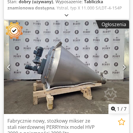
Stan:
dobry (używany)
, Wyposażenie:
Tabliczka
znamionowa dostępna
, Ystral, typ X 11.000 S/LDT-4-154P
Dyspersator działający na zasadzie rotora i stojana na
statywie, bez sterowania Dcjdpfx Aiezp Nvwjvsk
Ogłoszenia
Dyspersatory YSTRAL są przeznaczone do produkcji emulsji
i zawiesin o średniej lepkości. Spełniają wysokie
wymagania dotyczące dokładnego rozproszenia, również w
zakresie średniej lepkości, i są stosowane do
przetwarzania partii o objętości do 2000 litrów. Napęd:
2910 obr./min / 11,0 kW
1
/
7
Fabrycznie nowy, stożkowy mikser ze
stali nierdzewnej PERRYmix model HVP