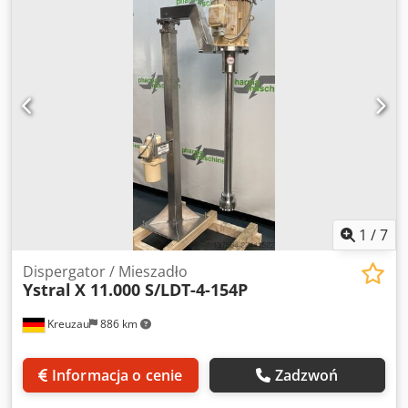
mechaniczna System podnoszenia ręczny / przeciwwaga
Skok podnoszenia: 1290 mm Maksymalna szerokość
pojemnika: 980 mm Dcodpfx Aiozbyp Hsvek Wymiary:
podłoga do mieszadła (dolna pozycja): 0 mm Wymiary:
podłoga do górnej części zespołu mieszającego
(podniesiona pozycja): 1255 mm Wymiary całkowite: 1110 x
1300 x 3270 mm Dostępna dokumentacja techniczna Film z
pracy urządzenia dostępny do wglądu w naszym
warsztacie
1
/
7
Dispergator / Mieszadło
Ystral
X 11.000 S/LDT-4-154P
Kreuzau
886 km
Informacja o cenie
Zadzwoń