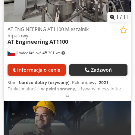
1
/
11
AT ENGINEERING AT1100 Mieszalnik
łopatowy
AT Engineering
AT1100
Hradec Králové 4
301 km
Informacja o cenie
Zadzwoń
Stan:
bardzo dobry (używany)
, Rok budowy:
2021
,
Funkcjonalność:
w pełni sprawny
, Używany mieszalnik z
łopatami, model AT 1100, firmy AT ENGINEERING,
wykonany ze stali nierdzewnej, wraz z całym
wyposażeniem. - Producent: AT ENGINEERING - Model: AT
1100 Dcjdpfszlxy Rjx Aivsk - Materiał: Stal nierdzewna AISI
304 - Pojemność: 330–770 litrów (pojemność robocza), 1100
litrów (pojemność całkowita – zależy od produktu) - Komora
mieszająca: około 1740 mm długości x 950 mm średnicy -