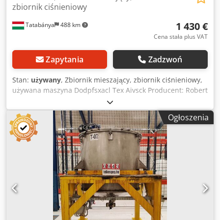
zbiornik ciśnieniowy
1 430 €
Tatabánya
488 km
Cena stała plus VAT
Zapytania
Zadzwoń
Stan:
używany
, Zbiornik mieszający, zbiornik ciśnieniowy,
używana maszyna Dodpfsxacl Tex Aivsck Producent: Robert
Hinkel & Co Model: 9601 Pojemność: 200 l Ciśnienie
robocze: 3 bary Dane elektryczne: 380V; 2,0A; 0,75 kW
Ogłoszenia
Wymiary całkowite: Ø 850 mm, wysokość 1780 mm
Konstrukcja: Zbiornik cylindryczny z lekko wypukłym dnem
i przykryciem, wyposażony w mieszadło. Dno i płaszcz
zbiornika są dwupłaszczowe z płaszczem grzewczym.
Pokrywa zbiornika jest zdejmowana, zamykana na kołnierz
śrubowy. Pokrywa posiada otwór czyszcząco-inspekcyjny.
Materiał: Stal węglowa, powierzchnia malowana.