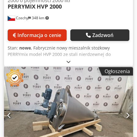
2000 o pojemności 2000 litr
PERRYMIX
HVP 2000
Czechy
348 km
Informacja o cenie
Zadzwoń
Stan:
nowe
, Fabrycznie nowy mieszalnik stożkowy
PERRYmix model HVP 2000 ze stali nierdzewnej do
delikatnego mieszania proszków: - Maksymalna objętość
robocza: 2000 litrów. - 1 sztuka półokrągłej pokrywy górnej
Ogłoszenia
przykręconej do zbiornika z okrągłym króćcem wsypowym
wyposażonym w siatkę zabezpieczającą i pokrywę. - 1
sztuka półokrągłej pokrywy górnej przykręconej do
zbiornika. - Mieszadło ślimakowe podparte łożyskiem
językowym na spodzie (stal hartowana), przystosowane do
szybkiego demontażu ślimaka. - Powierzchnia wewnętrzna
polerowana Ra ≥ 3,2; powierzchnia zewnętrzna śrutowana.
- Ręcznie sterowany, obrotowy zawór spustowy z
wyładunkiem stożkowym. - Urządzenie zamontowane na 3
wspornikach. Dsdpezbub Rjfx Aivjck - Przeznaczony do