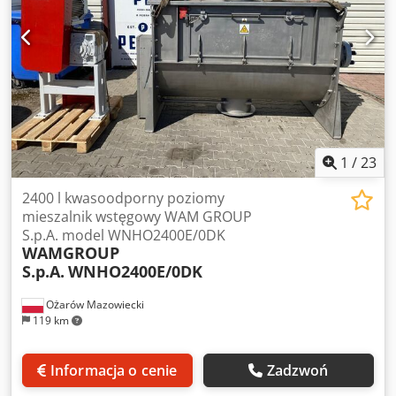
1
/
23
2400 l kwasoodporny poziomy
mieszalnik wstęgowy WAM GROUP
S.p.A. model WNHO2400E/0DK
WAMGROUP
S.p.A.
WNHO2400E/0DK
Ożarów Mazowiecki
119 km
Informacja o cenie
Zadzwoń