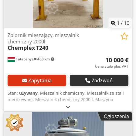
1
/
10
Zbiornik mieszający, mieszalnik
chemiczny 2000l
Chemplex
T240
10 000 €
Tatabánya
488 km
Cena stała plus VAT
Zapytania
Zadzwoń
Stan:
używany
, Mieszalnik chemiczny, Mieszalnik ze stali
nierdzewnej, Mieszalnik chemiczny 2000 l, Maszyna
używana Producent: Chemplex Typ: T240 Zasilanie
elektryczne: Ogrzewanie: 20 kW Silnik mieszadła: 3 kW
Ogłoszenia
System ważący: MS-h10/kn, MS-CT-SQB – maksymalny
udźwig 3 500 kg Maksymalna temperatura grzania: 90°C
Pojemność: 2 000 l Opis: Dcjdpfxoyc Sfvo Aivsk Uniwersalny