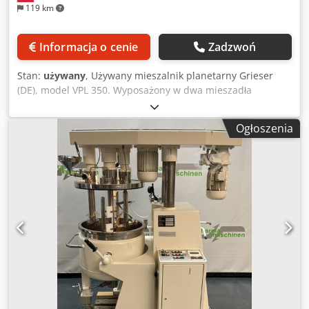
119 km
Informacja o cenie
Zadzwoń
Stan:
używany
, Używany mieszalnik planetarny Grieser
(DE), model VPL 350. Wyposażony w dwa mieszadła
spiralne oraz jedno zgarniające boczne ścianki. Napęd
realizowany silnikiem elektrycznym o mocy 15 kW, 1460
Ogłoszenia
obr./min, 400 V, 50 Hz, poprzez przekładnię pasową i
przekładnię planetarną. Podnoszenie i opuszczanie
mieszadeł odbywa się hydraulicznie. W komplecie znajduje
się 9 mobilnych kadzi ze stali nierdzewnej. Wymiary
wewnętrzne każdej kadzi: 695 mm x 500 mm głębokości,
pojemność całkowita 365 l, użytkowa ok. 350 l. Dwie kadzie
posiadają otwory spustowe w dennicy, wyposażone w
ręczne zawory spustowe. Zestaw zawiera również
mechaniczną wywrotnicę do unoszenia i opróżniania kadzi
przez przechylenie. Mieszalnik posiada lokalny panel
sterowania oraz szafkę elektryczną. Dokumentacja
techniczna w postaci cyfrowej – ogólny podręcznik
użytkownika oraz schematy elektryczne. Maszyna aktualnie