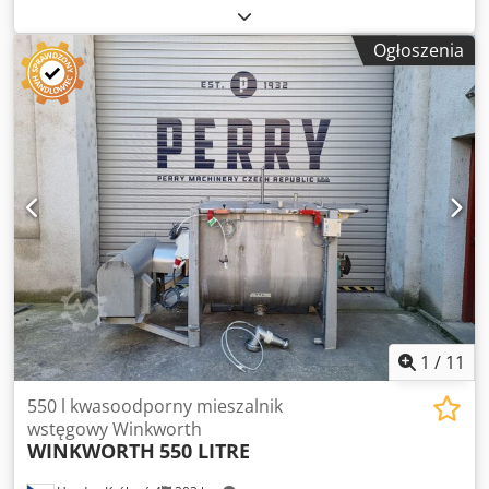
sterowany zawór spustowy. - Nogi ze stali nierdzewnej.
nierdzewnej do pracy wsadowej. Urządzenie wyposażone
(Uwaga: Załączone zdjęcia przedstawiają udoskonaloną
w głowicę ogólnego przeznaczenia (disintegrated head).
wersję modelu HVP 300 z ramieniem ze stali nierdzewnej i
Ogłoszenia
Bezpośredni napęd silnikiem o mocy 7,5 kW, 1470 obr/min.
odchylaną półokrągłą pokrywą górną.)
W zestawie mobilny stojak podnośnikowy Silverson model
D/Lift, hydraulicznie sterowany podnoszeniem i
opuszczaniem, o dopuszczalnym udźwigu roboczym 300
kg. Dcodpfey Inr Rsx Aivjk
1
/
11
550 l kwasoodporny mieszalnik
wstęgowy Winkworth
WINKWORTH
550 LITRE