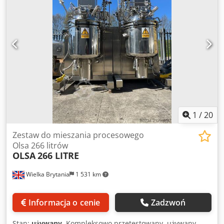
1
/
20
Zestaw do mieszania procesowego
Olsa 266 litrów
OLSA
266 LITRE
Wielka Brytania
1 531 km
Informacja o cenie
Zadzwoń
Stan:
używany
, Kompleksowo przetestowany, używany