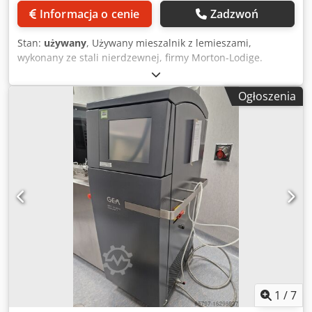
Informacja o cenie
Zadzwoń
Stan:
używany
, Używany mieszalnik z lemieszami,
wykonany ze stali nierdzewnej, firmy Morton-Lodige.
Uważa się, że jest to model FKM1200D, o pojemności około
1200 litrów. Wymiary urządzenia: długość około 1750 mm,
Ogłoszenia
średnica około 1000 mm. Urządzenie wyposażone jest w
lemiesze ze stali nierdzewnej oraz w dwa półlemiesze ze
stali nierdzewnej, napędzane silnikiem i przekładnią.
Urządzenie posiada pneumatycznie sterowany zawór
spustowy na dole. Możliwość zamontowania dwóch
mieszadeł, ale obecnie nie są one zainstalowane.
Urządzenie zamontowane na ramie ze stali konstrukcyjnej.
Djdpfey Inr Dsx Aivjck Specyfikacja: Pojemność zbiornika:
1200 litrów Materiał konstrukcyjny: stal nierdzewna
Mieszadła (tak/nie): nie Wewnętrzna próżnia (tak/nie): nie
Płaszcz grzewczy/chłodzący (tak/nie): nie
1
/
7