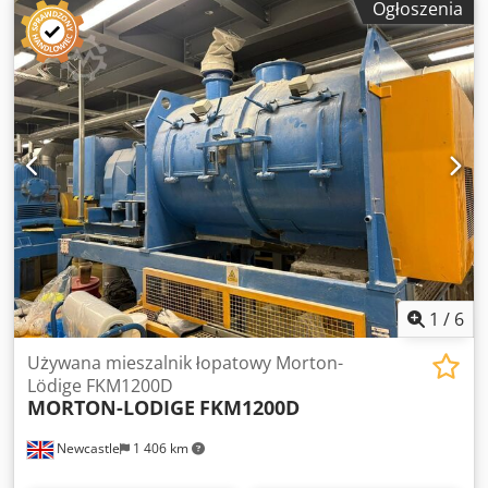
Ogłoszenia
950 mm Dedpfx Aisx R Ayhevock Przesuw góra/dół: 950 mm
1
/
6
Używana mieszalnik łopatowy Morton-
Lödige FKM1200D
MORTON-LODIGE
FKM1200D
Newcastle
1 406 km