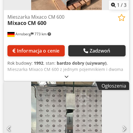
1
/
3
Mieszarka Mixaco CM 600
Mixaco
CM 600
Arnsberg
773 km
Informacja o cenie
Zadzwoń
Rok budowy:
1992
, stan:
bardzo dobry (używany)
,
Mieszarka Mixaco CM 600 z jednym pojemnikiem i dwoma
dodatkowymi podwoziami. Mieszalnik był używany do
mieszania pigmentów, jest w dobrym stanie i gotowy do
Ogłoszenia
użycia. Wyprodukowano: 1992 Dedpehgixzofx Aivock
Mieszalnik można obejrzeć w naszym magazynie 59823
Arnsberg.