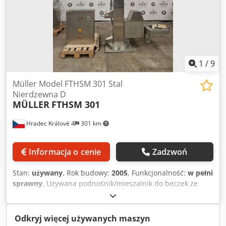
1
/
9
Müller Model FTHSM 301 Stal
Nierdzewna D
MÜLLER
FTHSM 301
Hradec Králové 4
301 km
Informacja o cenie
Zadzwoń
Stan:
używany
, Rok budowy:
2005
, Funkcjonalność:
w pełni
sprawny
, Używana podnośnik/mieszalnik do beczek ze
stali nierdzewnej Muller model FTHSM 301. Przeznaczony
do mieszania, podnoszenia, odwracania i obracania
różnych typów beczek. Całkowita wysokość kolumny to 3400
Odkryj więcej używanych maszyn
mm, maksymalna wysokość podnoszenia (oś zacisku) ok.