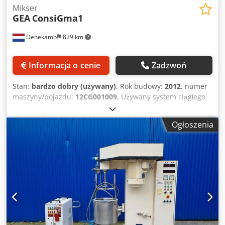
Mikser
GEA
ConsiGma1
Denekamp
829 km
Informacja o cenie
Zadzwoń
Stan:
bardzo dobry (używany)
, Rok budowy:
2012
, numer
maszyny/pojazdu:
12CG001009
, Używany system ciągłego
mieszania i granulacji GEA, model ConsiGma1,
powierzchnie styku produktu ze stali nierdzewnej, z
Ogłoszenia
podajnikiem Brabender, dwuślimakowym mieszalnikiem
ciągłym i granulatorem suszarki fluidalnej, ze
sterownikami, CE i Ex, 400 V, 50 Hz, numer seryjny
12CG001009, zbudowany w 2012 r. Dedpfetvm Ulsx Aivsck