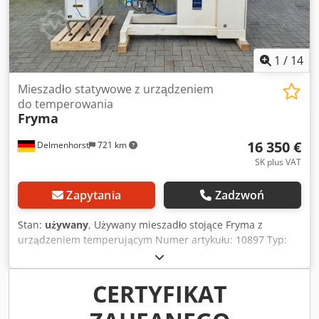
1
/
14
Mieszadło statywowe z urządzeniem
do temperowania
Fryma
16 350 €
Delmenhorst
721 km
SK plus VAT
Zapytania
Zadzwoń
Stan:
używany
, Używany mieszadło stojące Fryma z
urządzeniem temperującym Numer artykułu: 10897 Typ:
Stojące Dcodpfx Aieyzp Hvjvsk Całkowita wysokość: 1930
mm Całkowita szerokość: 1320 mm Całkowita długość: 1650
mm Wysokość nóżek: 100 mm Silnik: Moc: 11-15 kW Obroty:
CERTYFIKAT
2910 - 3490 obr./min Napięcie: 50 - 60 Hz Organ
mieszający: Dissolver Średnica: 100 mm Długość wału: 260