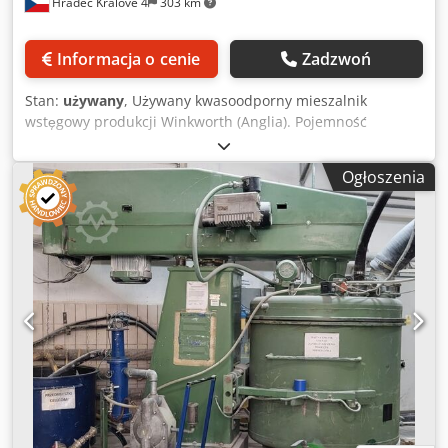
Hradec Králové 4
303 km
Informacja o cenie
Zadzwoń
Stan:
używany
, Używany kwasoodporny mieszalnik
wstęgowy produkcji Winkworth (Anglia). Pojemność
robocza około 550 litrów (zależnie od produktu). Komora
mieszająca ma wymiary około 1140 mm długości x 815 mm
Ogłoszenia
szerokości x 1015 mm głębokości. Posiada pojedynczą
przerwaną wstęgę wykonaną ze stali kwasoodpornej o
średnicy około 800 mm, napędzaną przez przekładnię
silnikiem elektrycznym o mocy 5 KM, 1440 obr./min, 380-
440 V, 50 Hz. Posiada otwierane na zawiasach pokrywy
wykonane ze stali kwasoodpornej z każdej strony i siatkę
zabezpieczającą z jednej strony. Posiada otwór spustowy
na dole, umieszczony niecentralnie. Djdpjykn T Ssfx Aivjck
Specyfikacja techniczna: Pojemność: 550 l Wymiary: 1140 x
815 x 1015 mm (długość x szerokość x głębokość)