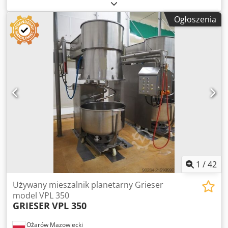
CHEMICZNY Dcjdpfx Aiey Udcxsvsk -Konstrukcja: Zbiornik
mieszający o płaskim dnie, cylindrycznej powłoce, z
Ogłoszenia
otwieraną pokrywą. Płaszcz grzewczy na dnie i powłoce,
pokrywa otwierana siłownikiem pneumatycznym. -Materiał:
stal nierdzewna -Wymiary całkowite: 1500x960x1750mm -
Wymiary wewnętrzne zbiornika: średnica 800x800mm -
Dane elektryczne: 380V; 1,1kW; 2,5A -Prędkość mieszadła:
~100 obr./min
1
/
42
Używany mieszalnik planetarny Grieser
model VPL 350
GRIESER
VPL 350
Ożarów Mazowiecki