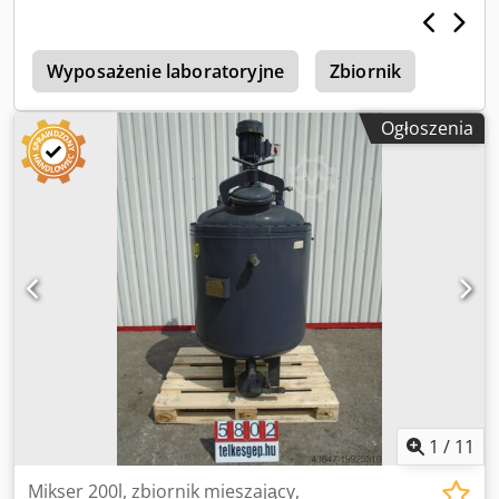
2700 mm, maksymalne obciążenie do 150 kg. Dedpfozh
Enmjx Aivjck Mieszalnik oferuje następujące funkcje: -
mieszanie: 2–10 obr./min, obrót 360°, ręcznie regulowany
Wyposażenie laboratoryjne
Zbiornik
kąt nachylenia zacisku do 30°, regulowany czas mieszania
1–99 min - odwracanie: 2 obr./min, zakres 0–180° -
Ogłoszenia
podnoszenie/opuszczanie: 3 m/min - obracanie: ręcznie,
maks. 350° - uniwersalny zacisk z ręczną obsługą za
pomocą pokrętła. W zestawie panel sterowania.
1
/
11
Mikser 200l, zbiornik mieszający,