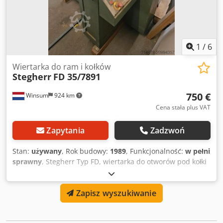
mm W zestawie 3 sztuki narzędzi frezarskich
1
/
6
Wiertarka do ram i kołków
Stegherr
FD 35/7891
750 €
Winsum
924 km
Cena stała plus VAT
Zapytania
Zadzwoń
Stan:
używany
, Rok budowy:
1989
, Funkcjonalność:
w pełni
sprawny
, Stegherr Typ FD, wiertarka do otworów pod kołki
w ramach okiennych — przeznaczona do precyzyjnego
wiercenia otworów pod kołki w drewnianych profilach
Zapisz wyszukiwanie
okiennych. Profesjonalna maszyna FP do frezowania,
wiercenia i obróbki drewnianych ram, okien i drzwi. Cedpfx
Abeya Alzsyerf Bardzo solidna niemiecka jakość