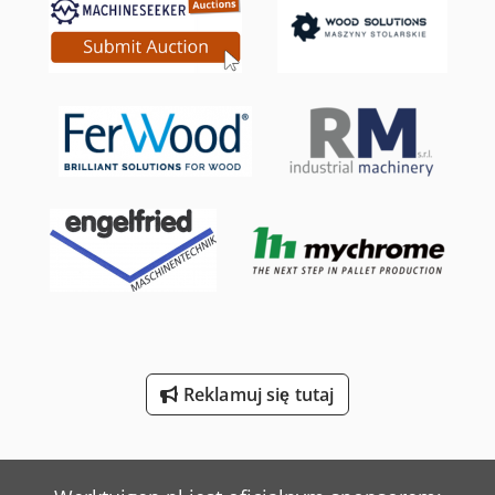
Linde L 14
Linde R 20
Mark Sprężarki
Mercedes-Benz V
Rudnick & Enners Rozdrabniarki Do Drewna
Sennebogen 818 E
Sperr & Lechner Maszyny Do Cięcia
Tec Freetec
Reklamuj się tutaj
Weinbrenner Tsv 6/3050
Werner & Pfleiderer Kontenery