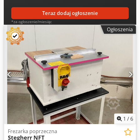
Teraz dodaj ogłoszenie
*za ogłoszenie/miesiąc
Ogłoszenia
1
/
6
Frezarka poprzeczna
Stegherr
NFT