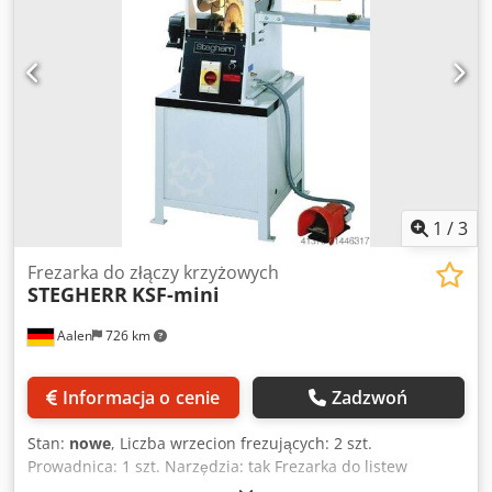
1
/
3
Frezarka do złączy krzyżowych
STEGHERR
KSF-mini
Aalen
726 km
Informacja o cenie
Zadzwoń
Stan:
nowe
, Liczba wrzecion frezujących: 2 szt.
Prowadnica: 1 szt. Narzędzia: tak Frezarka do listew
krzyżowych STEGHERR, typ KSF-mini wraz ze standardową