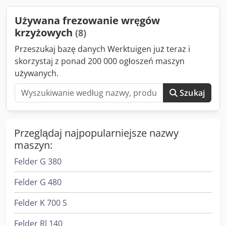
Odpowiednia do precyzyjnych prac (łączenia narożne,
otwory pod kołki, itp.) Praktyczne ograniczniki i możliwości
Używana frezowanie wręgów
regulacji W pełni sprawna. Solidna metalowa obudowa
krzyżowych
(8)
Idealna do zakładów stolarskich lub stolarzy ceniących
precyzję pracy. W stanie używanym.
Przeszukaj bazę danych Werktuigen już teraz i
skorzystaj z ponad 200 000 ogłoszeń maszyn
używanych.
Szukaj
Przeglądaj najpopularniejsze nazwy
maszyn:
Felder G 380
Felder G 480
Felder K 700 S
Felder Rl 140