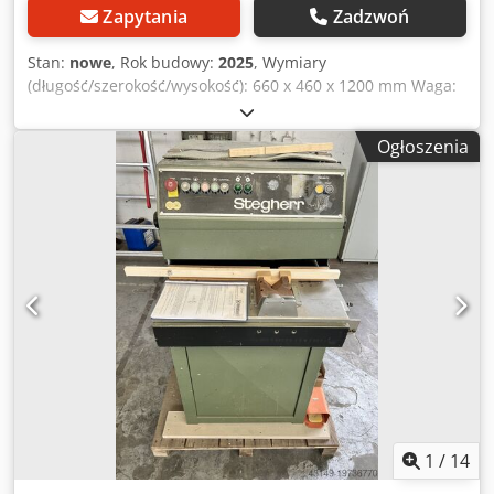
Zapytania
Zadzwoń
Stan:
nowe
, Rok budowy:
2025
, Wymiary
(długość/szerokość/wysokość): 660 x 460 x 1200 mm Waga:
49 kg Zapotrzebowanie na moc całkowitą: 0,85 kW Frezarka
do szczeblin KSD Morsö KSD frezarka do szczeblin,
Ogłoszenia
manualna / elektryczna. Idealna maszyna do precyzyjnego
frezowania grzebieni w listwach szczeblinowych. Model
Morsö KSD nadaje się również do „mocowanych szczeblin”.
Frezarka Morsö KSD wyposażona jest w ręczny posuw oraz
ręczny docisk. Silnik jednofazowy, 220 V. Codjvz Hguspfx
Abysrf Frezarka Morsö KSD została zaprojektowana do
wykonywania rowków o szerokości od 6 do 26 mm oraz
głębokości do 20 mm. Szybka zmiana szerokości szyjki
obrabianego elementu. Frezarka Morsö KSD stanowi
idealne uzupełnienie maszyn do wykrawania szczeblin
serii Morsö N. - Długość: 660 mm - Szerokość: 460 mm -
Wysokość całkowita maszyny: 1200 mm - Wysokość stojaka:
760 mm - Poziom hałasu: 70 dBA - Maks. wysokość
obrabianego elementu: 55 mm - Maks. szerokość
1
/
14
obrabianego elementu (przy frezie 10 mm): 50 mm - Maks.