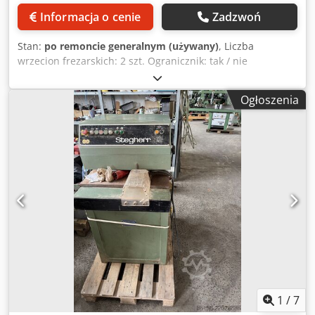
ostrzy do frezu do profili (= 10 sztuk): 190,00 EUR Piła z
Informacja o cenie
Zadzwoń
węglika spiekanego, cena za sztukę: 170,00 EUR (W
przypadku listwy o szerokości np. 10 mm wymagane są 3
Stan:
po remoncie generalnym (używany)
, Liczba
piły) Ustawienie maszyny na dostarczone przez klienta
wrzecion frezarskich: 2 szt. Ogranicznik: tak / nie
narzędzia, cena za pojedyncze narzędzie: 700,00 EUR
Narzędzia: tak STEGHERR Typ KSF-mini, frezarka do
Pakowanie w skrzynię (odpowiednie do transportu
kratownic poprzecznych ----- Specjalistyczna frezarka do
lądowego): 650,00 EUR Pakowanie na palecie, owinięte folią
Ogłoszenia
wydajnego wykonywania połączeń kratownicowych.
termokurczliwą (tylko w obrębie Europy, nie do transportu
Frezarka do kratownic KSF-mini to efekt wieloletniego
lotniczego): 340,00 EUR Cena w fabryce, bez opakowania,
doświadczenia firmy STEGHERR w konstruowaniu
bez ubezpieczenia, przy dostawie w Niemczech
specjalistycznych maszyn do wykonywania połączeń
obowiązuje dodatkowo podatek VAT obowiązujący w dniu
kratownicowych. Za pomocą KSF-mini można szybko i
dostawy. (wszystkie dane techniczne zgodnie z
precyzyjnie wykonać wszystkie praktyczne połączenia
informacjami producenta, bez gwarancji!)
kratownicowe. Maszyna umożliwia także obróbkę już
profilowanych sztachet kratownic na tym modelu.
Precyzyjne wyfrezowanie osiągane jest dzięki temu, że
obrabiany element jest mocowany jednorazowo, a obróbka
prowadzona jest z trzech stron. Napęd narzędzi
realizowany jest przez dwa silniki trójfazowe; mocowanie
elementów odbywa się pneumatycznie. Frez profilowy jest
dostosowany do szerokości żeberka. Tarcze piłkowe
1
/
7
wykonujące rozkładanie są ustawiane do wymiarów freza