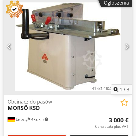
Ogłoszenia
każdy o mocy ok. 2,2 kW Całkowity pobór mocy ok. 4,5 kW
Ciśnienie sprężonego powietrza: 6 bar Napięcie: 380 V 50
Hz Średnica króćca odciągowego: 180 mm
1
/
3
Obcinacz do pasów
MORSÖ
KSD
3 000 €
Leipzig
472 km
Cena stała plus VAT