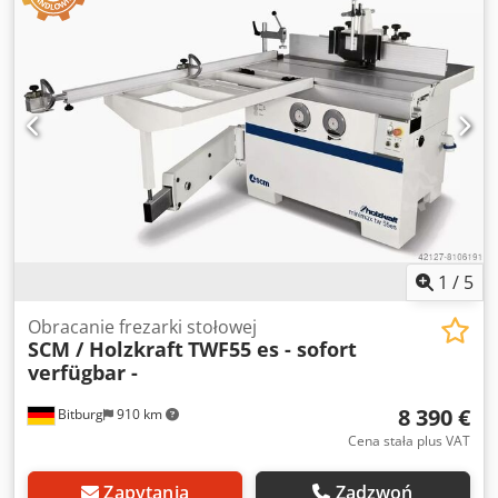
Ue Aayjha - Długość stołu anodowanego 1000 mm -
Ogranicznik frezu 240 - Szyny ogranicznika frezu 450 ALU
anodowane - Z podajnikiem trójrolkowym Dostępność: od
ręki Lokalizacja: 63934 Flörsheim
1
/
5
Obracanie frezarki stołowej
SCM / Holzkraft
TWF55 es - sofort
verfügbar -
8 390 €
Bitburg
910 km
Cena stała plus VAT
Zapytania
Zadzwoń