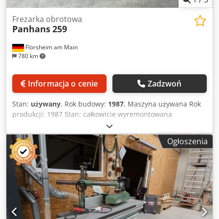
Frezarka obrotowa
Panhans
259
Flörsheim am Main
780 km
Informacja o cenie
Zadzwoń
Stan:
używany
, Rok budowy:
1987
, Maszyna używana Rok
produkcji: 1987 Stan: całkowicie wyremontowana
Wyposażenie i dane techniczne: - Wymiary stołu 1100 x 760
mm - Silnik 4,7/5,7 kW, przełączany biegunowo - Z biegiem
Ogłoszenia
prawo/lewo - Trzpień frezarski MK 5/30 mm - Regulacja
wysokości i pochylenia za pomocą koła ręcznego -
Prędkości obrotowe: 3000/4500/6000/9000 obr/min - Zakres
pochylenia trzpienia frezarskiego: -5 do +45° - Ogranicznik
frezarski z metalowymi szczękami - Zamontowany na
obrotowej tarczy, obrót o 360° - Poszerzenie stołu po obu
stronach z wysuwaną podporą ramy - Z 4-rolkowym
podajnikiem Waga ok. 900 kg Chedjzk Nzijpfx Aayja Zdjęcia