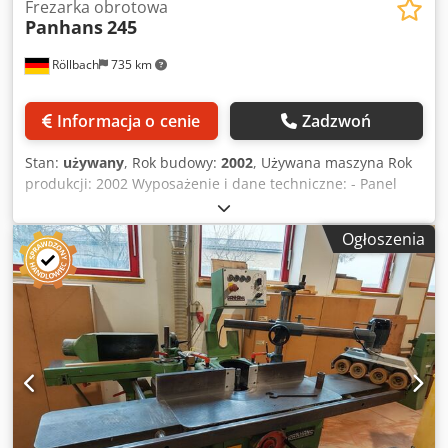
Frezarka obrotowa
Panhans
245
Röllbach
735 km
Informacja o cenie
Zadzwoń
Stan:
używany
, Rok budowy:
2002
, Używana maszyna Rok
produkcji: 2002 Wyposażenie i dane techniczne: - Panel
obsługi w górnej części panelu sterowania - Panel
sterowania obrotowy i wysuwany - Obrotowe wrzeciono
Ogłoszenia
frezarskie - Zakres obrotu wrzeciona frezarskiego: +/- 45° -
Skok wrzeciona frezarskiego: 150 mm - System szybkiej
wymiany trzpieni frezarskich HSK80 - Trzpień frezarski 30
mm - Elektromechaniczne blokowanie wrzeciona - Podpora
ramy 1340 mm na stole maszyny, wysuwana o ok. 700 mm
- Przedłużenie stołu po prawej stronie - Przedłużenie stołu
po lewej stronie - Sterowanie pozycjonowaniem w dwóch
osiach do regulacji wysokości i obrotu, cyfrowe
wyświetlacze LED - Napięcie 400 V / 50 Hz - Gniazdo
zasilające maszyny - Automatyczny rozruch silnika za