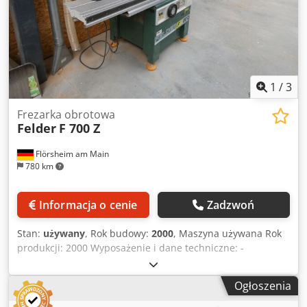
przedstawiają maszynę przed remontem Dostępność: ok. 4
tygodnie po złożeniu zamówienia Miejsce składowania:
Flörsheim
1
/
3
Frezarka obrotowa
Felder
F 700 Z
Flörsheim am Main
780 km
Informacja o cenie
Zadzwoń
Stan:
używany
, Rok budowy:
2000
, Maszyna używana Rok
produkcji: 2000 Wyposażenie i dane techniczne: -
Jednostka frezująca, wysokość trzpienia regulowana
pokrętłem 0 - 125 mm - Obrót wrzeciona frezarki do 45° za
Ogłoszenia
pomocą pokrętła - Wskazanie kąta obrotu na zegarze
cyfrowym - Stół do czopowania i dłutowania Z Codpfxezk Nx