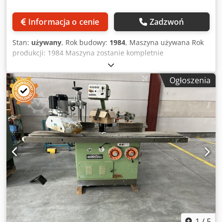
Informacja o cenie
Zadzwoń
Stan:
używany
, Rok budowy:
1984
, Maszyna używana Rok
produkcji: 1984 Maszyna zostanie kompletnie
zregenerowana Wyposażenie i dane techniczne: Wielkość
stołu: 1100 x 880 mm Silnik napędowy z przełączaniem
Ogłoszenia
biegunów: 5/6 kW Prędkości obrotowe wrzeciona:
3000/4500/6000/9000 obr./min Ręczna regulacja wysokości:
za pomocą pokrętła ręcznego Ręczna regulacja pochylenia:
za pomocą pokrętła ręcznego Regulacja wysokości
wrzeciona frezarki: 110 mm Regulacja pochylenia
wrzeciona frezarki: od -5° do 45°, podwójne łożyskowanie
Przełącznik zmiany kierunku obrotów prawo/lewo Z 3-
rolkowym podajnikiem Zdjęcia przedstawiają maszynę w
stanie przed renowacją, sprzedaż bez widocznych na
zdjęciach przedłużeń stołu Aigner Cjdpfx Aaezlbrisyeha
Dostępność: do uzgodnienia Miejsce magazynowania:
Flörsheim
1
/
5