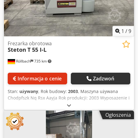
250 mm. Silnik 4 kW. Średnica króćca odciągu 120 mm. Z
podajnikiem 3-rolkowym. Waga 520 kg. Dostępność: od ręki
Lokalizacja: Röllbach
1
/
9
Frezarka obrotowa
Steton
T 55 I-L
Röllbach
735 km
Informacja o cenie
Zadzwoń
Stan:
używany
, Rok budowy:
2003
, Maszyna używana
Chodpfszk Nq Rsx Aayja Rok produkcji: 2003 Wyposażenie i
dane techniczne: - automatyczna regulacja wysokości i kąta
nachylenia wrzeciona z impulsami dziesiętnymi -
Ogłoszenia
mechaniczny wskaźnik wysokości wrzeciona oraz
elektryczny wskaźnik kąta nachylenia - osłona uchylna z
prowadnicami aluminiowymi - regulowany otwór stołu za
pomocą suwaka stołowego - system szybkiej wymiany