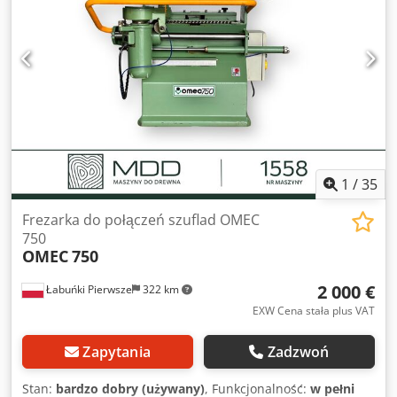
1
/
35
Frezarka do połączeń szuflad OMEC
750
OMEC
750
2 000 €
Łabuńki Pierwsze
322 km
EXW Cena stała plus VAT
Zapytania
Zadzwoń
Stan:
bardzo dobry (używany)
, Funkcjonalność:
w pełni