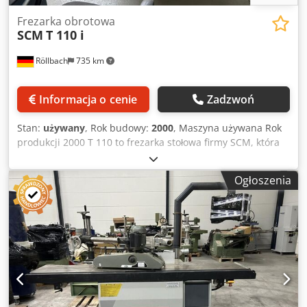
Frezarka obrotowa
SCM
T 110 i
Röllbach
735 km
Informacja o cenie
Zadzwoń
Stan:
używany
, Rok budowy:
2000
, Maszyna używana Rok
produkcji 2000 T 110 to frezarka stołowa firmy SCM, która
optymalnie łączy wysoką jakość z korzystną ceną zakupu.
Konstrukcja jest wyjątkowo stabilna. Wszystkie elementy
Ogłoszenia
sterujące są rozmieszczone na przedniej części maszyny,
co zapewnia wygodną obsługę. Cedpfx Aozk N Rdoayeha
Precyzyjna regulacja wysokości narzędzia gwarantowana
jest przez mechaniczny wskaźnik. Nachylenie wrzeciona od
-5 do +45 stopni. Wymiary stołu 1000 x 750 mm. Długość
mocowania wrzeciona 140 mm. Występ wrzeciona ponad
stołem 20 mm. Obroty wrzeciona: 3000-4500-6000-9000-
10000 obr./min. Maks. średnica narzędzia opuszczanego
pod stół: 320 x 40 mm. Narzędzie do profilowania maks.