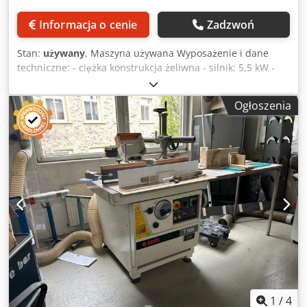
Informacja o cenie
Zadzwoń
Stan:
używany
, Maszyna używana Wyposażenie i dane
techniczne: - ciężka konstrukcja żeliwna - silnik: 5,5 kW -
średnica wrzeciona: 30 mm - 2900-4400-6000-7800-10000
obr./min - regulacja wysokości i nachylenia: elektryczna -
Ogłoszenia
precyzyjna regulacja: za pomocą pokrętła - z metalowymi
szczękami oporowymi Panhans - z podajnikiem rolkowym
Holz-Her (3 rolki) Dostępność: krótkoterminowa Miejsce
magazynowania: 63934 Röllbach Chjdpfx Aszk N R Doayoa
1
/
4