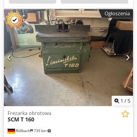
stolikiem rolkowym po lewej stronie Chedpszk N R Refx
Aayoa Uwaga! Poszerzenie stołu zostało zamontowane
Ogłoszenia
później! Aby użyć stolika rolkowego, należy je
zdemontować! - Z 4-rolkowym podajnikiem, rok produkcji
2007 - Wymiary: 240x65x120 - Waga ok. 900 kg Dostępność:
od zaraz Lokalizacja: 63934 Röllbach
1
/
5
Frezarka obrotowa
SCM
T 160
Röllbach
735 km