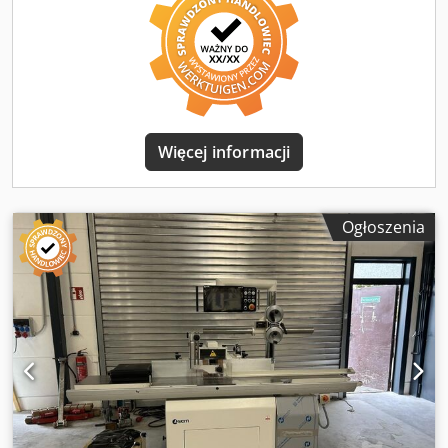
zerowego frezu, 3 punkty odniesienia Prosta struktura
menu dzięki innowacyjnemu panelowi dotykowemu (maks.
2 poziomy) Wyświetlanie (ekran roboczy) dla narzędzia i
numeru programu, wysokości, kąta, prędkości obrotowej i
ogranicznika frezu Licznik godzin pracy Ostrzeżenia w
przypadku nieprawidłowej obsługi Zdalne serwisowanie
przez Internet (tunel VPN) Interfejs USB do tworzenia kopii
zapasowych danych i wprowadzania narzędzi, programów
Więcej informacji
i użytkowników Baza danych narzędzi dla 5 narzędzi (dla
każdego narzędzia możliwe są 20 programów) Chjdpjx N
Dhdefx Aayoa Ciężka frezarka stołowa z dwustronnie
Ogłoszenia
obrotowym, trwale zamontowanym wrzecionem
frezarskim, zapewniającym zakres obrotu +/- 45,5° System
pozycjonowania 2-osiowy do regulacji wysokości i kąta
Elektroniczne wskaźniki pozycji i prędkości obrotowej
Płynna regulacja prędkości obrotowej 1500-10000 obr./min,
silnik 7,5 kW z falownikiem 11 kW Przycisk z
elektronicznym, płynnym rozruchem Praca w lewo i w
prawo Szybkomocujący system frezu Precyzyjnie obrobiony
stół z żeliwa szarego z sztywnym mocowaniem ramy
Ogranicznik frezu 301, regulacja odbywa się ręcznie za
pomocą 1 pokrętła po prawej stronie, zakres regulacji ok.