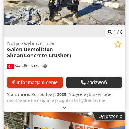
1
/
8
Nożyce wyburzeniowe
Galen
Demolition
Shear(Concrete Crusher)
Susuz
1 682 km
Informacja o cenie
Zadzwoń
Stan:
nowe
, Rok budowy:
2023
, Nożyce wyburzeniowe
montowane na długim wysięgniku to hydraulicznie
napędzane narzędzie wyburzeniowe zaprojektowane
specjalnie do wyburzania wysokich budynków lub trudno
Ogłoszenia
dostępnych konstrukcji. Nożyce te są zwykle montowane
na koparkach z długim wysięgnikiem, a ich potężne