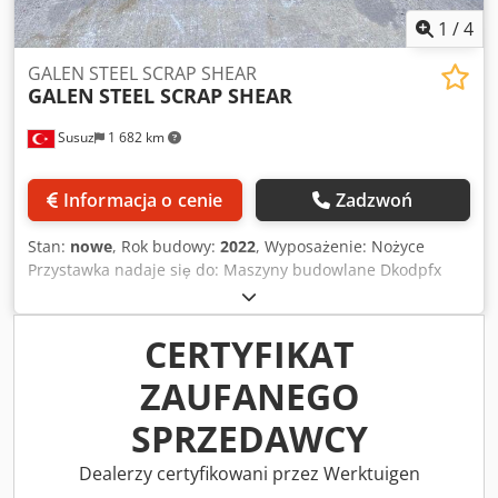
1
/
4
GALEN STEEL SCRAP SHEAR
GALEN
STEEL SCRAP SHEAR
Susuz
1 682 km
Informacja o cenie
Zadzwoń
Stan:
nowe
, Rok budowy:
2022
, Wyposażenie: Nożyce
Przystawka nadaje się do: Maszyny budowlane Dkodpfx
Aepa Rpbsnisr
CERTYFIKAT
ZAUFANEGO
SPRZEDAWCY
Dealerzy certyfikowani przez Werktuigen