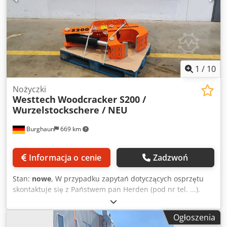
1
/
10
Nożyczki
Westtech
Woodcracker S200 /
Wurzelstockschere / NEU
Burghaun
669 km
Informacja o cenie
Zadzwoń
Stan:
nowe
, W przypadku zapytań dotyczących osprzętu
skontaktuje się z Państwem pan Herden (pod nr tel. ...).
Westtech Woodcracker S200 / nożyce do karp i korzeni /
nowy / dostępny od ręki Rozwarcie szczęk (mm): 410
Ogłoszenia
Szerokość cięcia (mm): 240 Masa własna (kg): 170 Zalecany