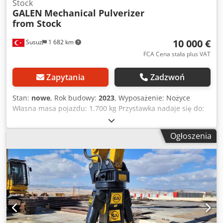
Stock
GALEN
Mechanical Pulverizer
from Stock
10 000 €
Susuz
1 682 km
FCA Cena stała plus VAT
Zapytania
Zadzwoń
Stan:
nowe
, Rok budowy:
2023
, Wyposażenie: Nożyce
Własna masa pojazdu: 1.700 kg Przystawka nadaje się do:
Maszyny budowlane Dodpfxjn Tm A Es Aniekr Gwarancja: 6
miesiące
Ogłoszenia