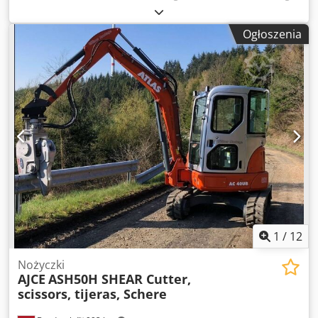
Funkcjonalność Oznakowanie CE: tak Stan Stan ogólny:
bardzo dobry Stan techniczny: bardzo dobry Stan
Ogłoszenia
wizualny: bardzo dobry Dalsze informacje Odpowiedni do
następujących maszyn: koparka 18–28 ton Ciśnienie
robocze: 320 bar Siła cięcia: 320 kN Wymagany przepływ
hydrauliczny: 180 l/min Dalsze informacje Aby uzyskać
więcej informacji, prosimy o kontakt z panem Ö. Inalkac.
Dedpfx Aneqmnbwjijkr
1
/
12
Nożyczki
AJCE
ASH50H SHEAR Cutter,
scissors, tijeras, Schere