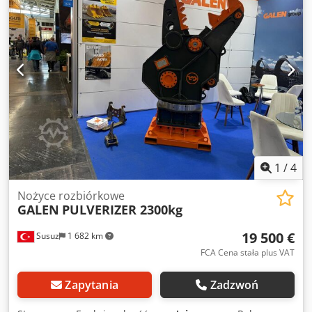
możliwości cięcia ułatwiają operacje wyburzeniowe
poprzez szybkie i wydajne cięcie betonu, stali i innych
materiałów stałych. Dkjdsqd Rbwjpfx Anisr
1
/
4
Nożyce rozbiórkowe
GALEN
PULVERIZER 2300kg
19 500 €
Susuz
1 682 km
FCA Cena stała plus VAT
Zapytania
Zadzwoń