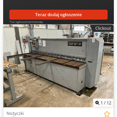
Teraz dodaj ogłoszenie
*za ogłoszenie/miesiąc
Clickout
1
/
12
Nożyczki