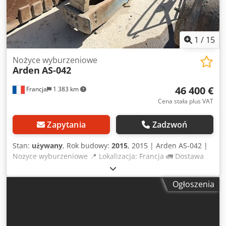
1
/
15
Nożyce wyburzeniowe
Arden
AS-042
46 400 €
Francja
1 383 km
Cena stała plus VAT
Zapytania
Zadzwoń
Stan:
używany
, Rok budowy:
2015
, 2015 | Arden AS-042 |
Nożyce wyburzeniowe 📍 Lokalizacja: Francja 🚛 Dostawa
dostępna do Twojej lokalizacji – Skorzystaj z naszego
kalkulatora transportu, aby oszacować koszty! 💰 Kup teraz
Ogłoszenia
za 46 400 EUR lub złóż ofertę. Płatność przy odbiorze
możliwa za niewielką opłatą (wymaga zatwierdzenia)* 👷‍♂️
Skontrolowane przez niezależnego eksperta 0 punktów
inspekcyjnych 0 zatwierdzonych ✅ 0 nieprawidłowości ℹ️ 0