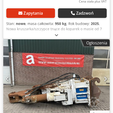
Cena stała plus VAT
Zapytania
Zadzwoń
Stan:
nowe
, masa całkowita:
950 kg
, Rok budowy:
2025
,
Nowa kruszarka/szczypce tnące do koparek o masie od 7
ton. Dksdpozkaw Ijfx Anisr Obrót o 360 stopni. Wysoka siła
kruszenia.
Ogłoszenia