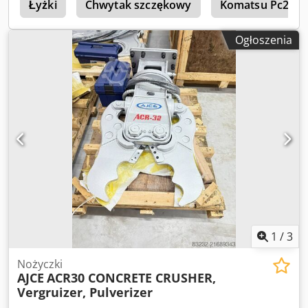
robocze: 225 bar Siła skrawania: 225 kN Wymagany
Łyżki
Chwytak szczękowy
Komatsu Pc240L
przepływ hydrauliczny: 80 l/min Kraj produkcji: Korea
Południowa Dodatkowe informacje W celu uzyskania
Ogłoszenia
dodatkowych informacji prosimy o kontakt z Ö. Inalkac.
1
/
3
Nożyczki
AJCE
ACR30 CONCRETE CRUSHER,
Vergruizer, Pulverizer