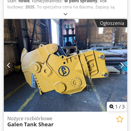
Stan:
nowe
, Funkcjonalność:
w pełni sprawny
, Rok
budowy:
2025
, To specjalna cena na Bauma. Zapasy są
ograniczone do 1 sztuki. Jeśli zamówisz drugą, cena
wyniesie 27 500 €. Dkedpfx Answh T D Ssisr Waga
Ogłoszenia
rozdrabniacza: 2300 kg Tonaż koparki: 28-35 ton System
obrotowy jest wliczony w cenę
1
/
3
Nożyce rozbiórkowe
Galen
Tank Shear