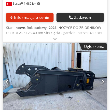
Susuz
1 682 km
Informacja o cenie
Zadzwoń
Stan:
nowe
, Rok budowy:
2025
, NOŻYCE DO ZBIORNIKÓW
DO KOPARKI 25-40 ton Siła cięcia - gardziel ostrza: 4300kN
Siła cięcia - środek ostrza: 1900kN Siła cięcia - końcówka
ostrza: 1550kN Obwód szczęki - maks. ciśnienie oleju:
Ogłoszenia
350bar Dkjdpfx Aswmw N Ajnijr Obwód szczęki - maks.
przepływ oleju: 225l/min Obwód obrotu - maks. ciśnienie
oleju: 160bar Obwód obrotu - maks. przepływ oleju:
40l/min Masa: 2800kg (w tym wspornik, obudowa, szczęka)