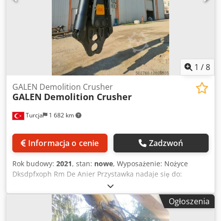
1
/
8
GALEN Demolition Crusher
GALEN
Demolition Crusher
Turcja
1 682 km
Informacja o cenie
Zadzwoń
Rok budowy:
2021
, stan:
nowe
, Wyposażenie: Nożyce
Dksdpfxoph Rm De Anier Przystawka nadaje się do:
Maszyny budowlane
Ogłoszenia