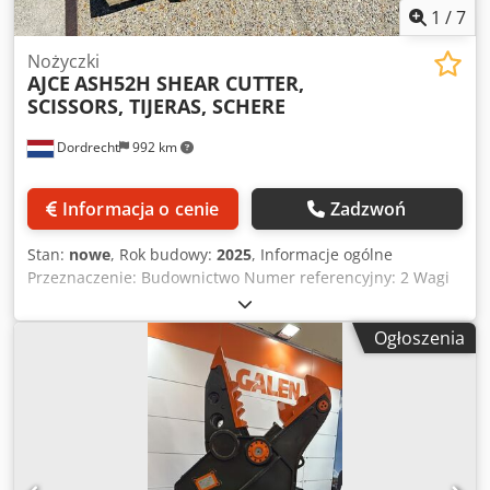
1
/
7
Nożyczki
AJCE
ASH52H SHEAR CUTTER,
SCISSORS, TIJERAS, SCHERE
Dordrecht
992 km
Informacja o cenie
Zadzwoń
Stan:
nowe
, Rok budowy:
2025
, Informacje ogólne
Przeznaczenie: Budownictwo Numer referencyjny: 2 Wagi
Dsdpfxsq Ixuns Aniskr Masa własna: 500 kg Funkcjonalność
Oznakowanie CE: tak Stan Stan ogólny: bardzo dobry Stan
Ogłoszenia
techniczny: bardzo dobry Stan wizualny: bardzo dobry
Dodatkowe informacje Pasuje do następujących maszyn: 5-
12 ton Warunki dostawy: EXW Ciśnienie robocze: 190-210
bar Kraj produkcji: KR Aby uzyskać więcej informacji,
prosimy o kontakt z Ö. Inalkac.