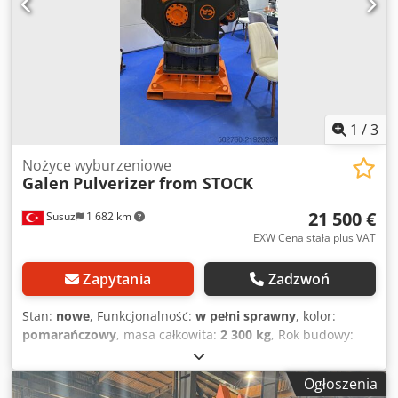
1
/
3
Nożyce wyburzeniowe
Galen
Pulverizer from STOCK
21 500 €
Susuz
1 682 km
EXW Cena stała plus VAT
Zapytania
Zadzwoń
Stan:
nowe
, Funkcjonalność:
w pełni sprawny
, kolor:
pomarańczowy
, masa całkowita:
2 300 kg
, Rok budowy:
2025
, Osprzęt do kruszenia z rotacją, dostępny z magazynu
Odpowiedni do koparek o masie 20-25-30-35 ton Dodpfxsy
Ogłoszenia
Sfnwj Aniskr Po szczegółowe informacje prosimy o kontakt