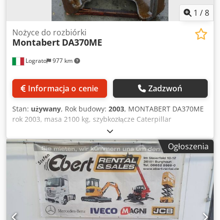
1
/
8
Nożyce do rozbiórki
Montabert
DA370ME
Lograto
977 km
Informacja o cenie
Zadzwoń
Stan:
używany
, Rok budowy:
2003
, MONTABERT DA370ME
rok 2003, masa 2100 kg, szybkozłącze Caterpillar
Dkedpsqwcl Hefx Anijr
Ogłoszenia