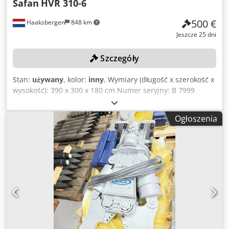
Safan
HVR 310-6
500 €
Haaksbergen
848 km
Jeszcze 25 dni
Szczegóły
Stan:
używany
, kolor:
inny
, Wymiary (długość x szerokość x
wysokość): 390 x 300 x 180 cm Numer seryjny: B 7999
Długość obrabianego elementu: 3100 mm Przestrzeń
robocza: 1000 mm Wymiary maszyny (długość x szerokość x
Ogłoszenia
wysokość): 3900 x 3000 x 1800 mm Dodpszm H D Hofx
Aniekr