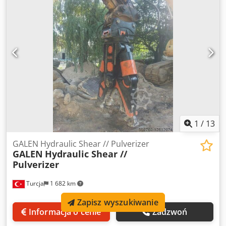
1
/
13
GALEN Hydraulic Shear // Pulverizer
GALEN
Hydraulic Shear //
Pulverizer
Turcja
1 682 km
Zapisz wyszukiwanie
Informacja o cenie
Zadzwoń