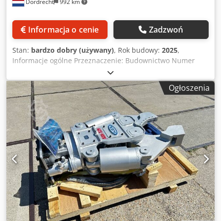
Dordrecht
992 km
Informacja o cenie
Zadzwoń
Stan:
bardzo dobry (używany)
, Rok budowy:
2025
,
Informacje ogólne Przeznaczenie: Budownictwo Numer
referencyjny: 5 Dkedpfx Aeq Ixt Aenijr Wagi Masa własna:
500 kg Funkcjonalność Oznaczenie CE: tak Stan Stan
Ogłoszenia
techniczny: bardzo dobry Stan wizualny: bardzo dobry
Dodatkowe informacje Pasuje do następujących maszyn:
koparka 5–12 ton Warunki dostawy: CIF Ciśnienie robocze:
190-210 bar Kraj produkcji: KR Dodatkowe informacje Aby
uzyskać więcej informacji, proszę kontaktować się z Ö.
Inalkac.