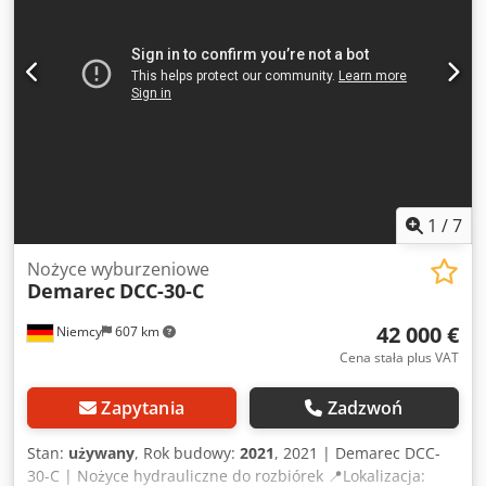
1
/
7
Nożyce wyburzeniowe
Demarec
DCC-30-C
42 000 €
Niemcy
607 km
Cena stała plus VAT
Zapytania
Zadzwoń
Stan:
używany
, Rok budowy:
2021
, 2021 | Demarec DCC-
30-C | Nożyce hydrauliczne do rozbiórek 📍Lokalizacja: