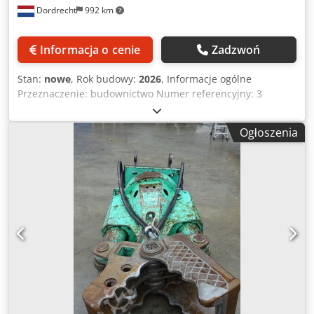
Dordrecht
992 km
Informacja o cenie
Zadzwoń
Stan:
nowe
, Rok budowy:
2026
, Informacje ogólne
Przeznaczenie: budownictwo Numer referencyjny: 3
Dedpfx Ajyz R U Ueniskr Masy Masa własna: 300 kg
Funkcjonalność Wymiary przestrzeni ładunkowej: 120 x 80
Ogłoszenia
x 60 cm Certyfikat CE: tak Stan Stan ogólny: bardzo dobry
Stan techniczny: bardzo dobry Stan wizualny: bardzo
dobry Dodatkowe informacje Kompatybilny z
następującymi maszynami: 2,5-7 ton Warunki dostawy:
EXW Ciśnienie robocze: 200 bar Siła skrawania: 200 kN
Wymagany przepływ hydrauliczny: 70 l/min Kraj produkcji:
Korea Południowa Dodatkowe informacje W celu uzyskania
dodatkowych informacji prosimy o kontakt z Ö. Inalkac.