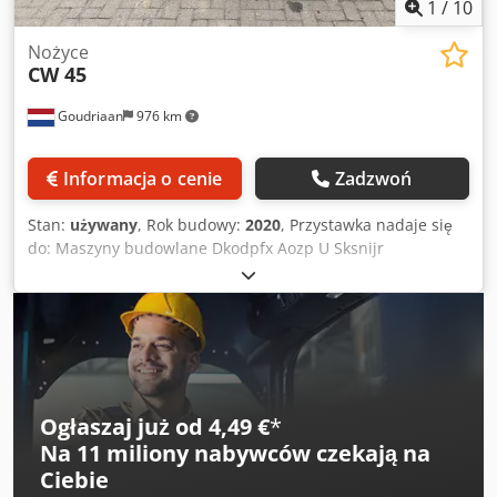
1
/
10
Nożyce
CW 45
Goudriaan
976 km
Informacja o cenie
Zadzwoń
Stan:
używany
, Rok budowy:
2020
, Przystawka nadaje się
do: Maszyny budowlane Dkodpfx Aozp U Sksnijr
Ogłaszaj już od 4,49 €
*
Na
11 miliony nabywców
czekają na
Ciebie