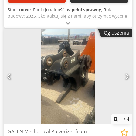
Stan:
nowe
, Funkcjonalność:
w pełni sprawny
, Rok
budowy:
2025
, Skontaktuj się z nami, aby otrzymać wycenę
od producenta osprzętu do rozbiórek (rozdrabniaczy) z
systemem obrotowym lub bez. Dkjdpfsv Si Ivox Anisr
Ogłoszenia
1
/
4
GALEN Mechanical Pulverizer from