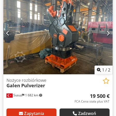
1
/
2
Nożyce rozbiórkowe
Galen
Pulverizer
19 500 €
Susuz
1 682 km
FCA Cena stała plus VAT
Zapytania
Zadzwoń