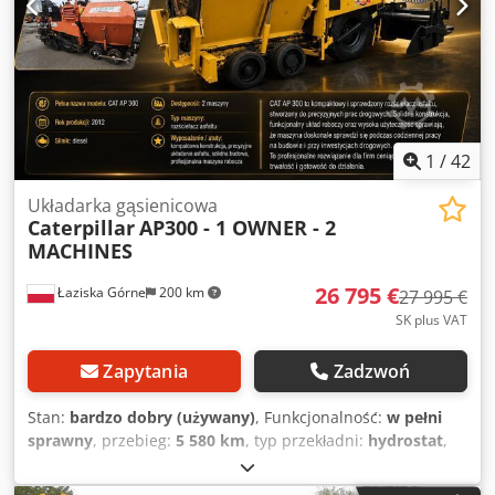
1
/
42
Układarka gąsienicowa
Caterpillar
AP300 - 1 OWNER - 2
MACHINES
26 795 €
Łaziska Górne
200 km
27 995 €
SK plus VAT
Zapytania
Zadzwoń
Stan:
bardzo dobry (używany)
, Funkcjonalność:
w pełni
sprawny
, przebieg:
5 580 km
, typ przekładni:
hydrostat
,
rodzaj paliwa:
diesel
, kolor:
żółty
, masa całkowita:
7 300
kg
, masa własna:
6 600 kg
, masa eksploatacyjna:
8 200 kg
,