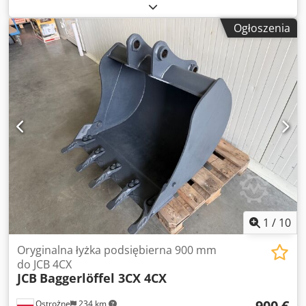
38 500 kg
, Rok budowy:
2022
, godziny pracy:
32 h
,
Wyposażenie:
gąsienice stalowe
, GIPO S156/3 McCloskey
Ogłoszenia
S190 3D screenr UNUSED! 3D - 4 products Chedpezpx
Ezofx Ab Roa Only 32 hours 222 year Top deck area
6100x1550 mm Middle deck area 6100x1550 mm Bottom
deck area 5500x1550 mm Tipping grid 4-way Engine Deutz
CAT C4.4 Weight 38,5 tons Machine like NEW We can
arrange shipping to any place in the world
1
/
10
Oryginalna łyżka podsiębierna 900 mm
do JCB 4CX
JCB
Baggerlöffel 3CX 4CX
900 €
Ostrożne
234 km