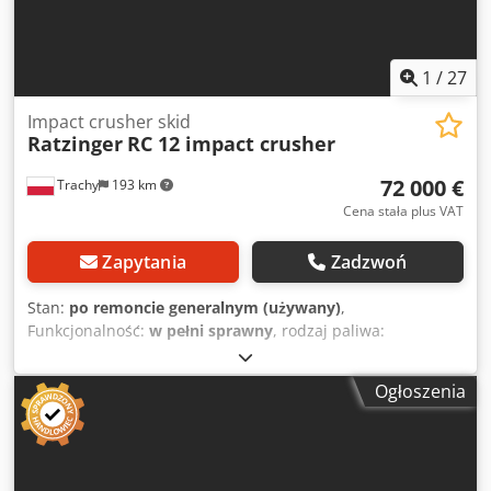
1
/
27
Impact crusher skid
Ratzinger
RC 12 impact crusher
72 000 €
Trachy
193 km
Cena stała plus VAT
Zapytania
Zadzwoń
Stan:
po remoncie generalnym (używany)
,
Funkcjonalność:
w pełni sprawny
, rodzaj paliwa:
elektryczny
, Rok budowy:
2005
, Ratzinger RC 12 Impact
Crusher, Bohringer RC12 + B1000 L15000 Conveyor
Ogłoszenia
Crusher completely overhauled Crusher mounted on a
hydraulic chassis, very easy to transport. Crusher
sandblasted and painted BRAND NEW conveyor L15000
Rotor diameter [mm]: 1100 Inlet [mm]: 1220x900 Maximum