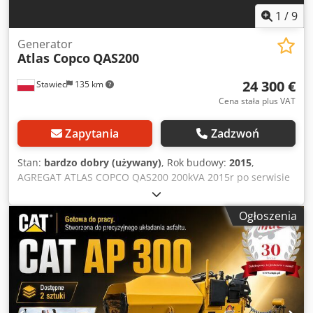
1
/
9
Generator
Atlas Copco
QAS200
24 300 €
Stawiec
135 km
Cena stała plus VAT
Zapytania
Zadzwoń
Stan:
bardzo dobry (używany)
, Rok budowy:
2015
,
AGREGAT ATLAS COPCO QAS200 200kVA 2015r po serwisie
Dane techniczne: Moc 200 kVA (160kW); rok produkcji 2015;
silnik;VOLVO PENTA przebieg: 3705 godzin Agregat w pełni
Ogłoszenia
sprawny cena netto: 105000 zł Chjdpfjzp H T Hjx Ab Rja
cena brutto: 129150 zł Link do video poniżej