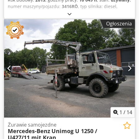
numer maszyny/pojazdu:
3416RÖ
, typ silnika: diesel,
producent: Mercedes-Benz Chjdpfezcbpkex Ab Rja
Ogłoszenia
1
/
14
Żurawie samojezdne
Mercedes-Benz
Unimog U 1250 /
U427/11 mit Kran