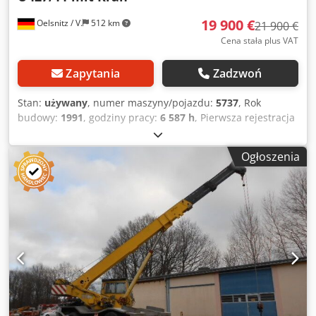
19 900 €
Oelsnitz / V.
512 km
21 900 €
Cena stała plus VAT
Zapytania
Zadzwoń
Stan:
używany
, numer maszyny/pojazdu:
5737
, Rok
budowy:
1991
, godziny pracy:
6 587 h
, Pierwsza rejestracja
Dopuszczalna masa całkowita: 7.490 kg Napęd: Diesel 4x4
Napęd przez 6-cylindrowy silnik Diesla Mercedes o mocy
Ogłoszenia
92 kW / 125 KM, pojemność 5957 cm³ 16-biegowa
manualna skrzynia biegów Cjdpezru Ecsfx Ab Rsha Kabina
kierowcy z 3 miejscami siedzącymi Rozmiar opon: 365/80 R
20, bieżnik 14-16 mm, rozstaw osi 3300 mm Wymiary
całkowite (dł. x szer. x wys.): 5500 x 2265 x 3400 mm Masa
własna: 6.960 kg Dopuszczalne obciążenie osi przedniej:
4400 kg, tylnej: 4400 kg ABS, radio, blokada mechanizmu
różnicowego, wspomaganie kierownicy, kliny pod koła
Żuraw HIAB 050 z pilotem przewodowym Wywrotka
trójstronna nieaktywna z powodu odciążenia, 230 x 210 x
45 cm Burty stalowe Zaczep oczkowy 40 mm, 2 x drzwi