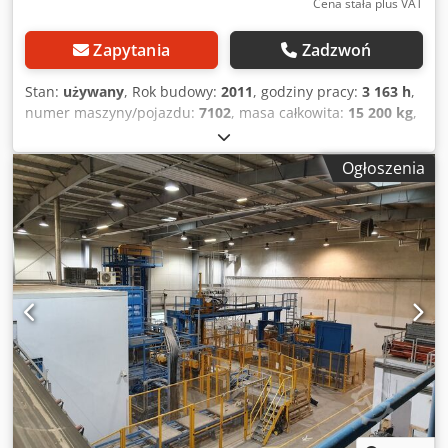
Cena stała plus VAT
Zapytania
Zadzwoń
Stan:
używany
, Rok budowy:
2011
, godziny pracy:
3 163 h
,
numer maszyny/pojazdu:
7102
, masa całkowita:
15 200 kg
,
typ silnika: Diesel, producent: Aichi Chjdpfjzcbduox Ab Rsa
Ogłoszenia