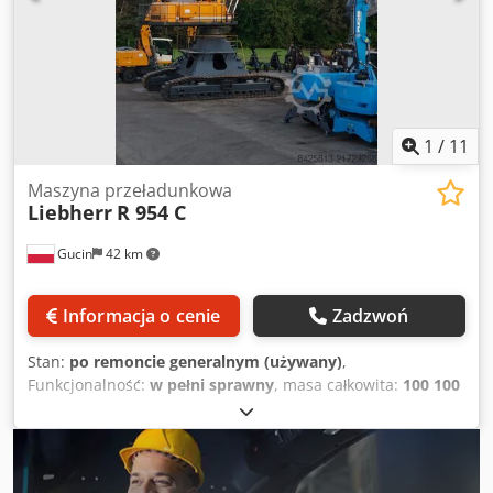
wysokość): 11 570 × 2430 × 2640 mm Masa własna: 14 700
kg WYPOSAŻENIE Dostępna dokumentacja Posiada znak CE
Posiada certyfikat CE
1
/
11
Maszyna przeładunkowa
Liebherr
R 954 C
Gucin
42 km
Informacja o cenie
Zadzwoń
Stan:
po remoncie generalnym (używany)
,
Funkcjonalność:
w pełni sprawny
, masa całkowita:
100 100
kg
, Rok budowy:
2010
, - Zasięg 22,5 m - Maszyna w bardzo
dobrym stanie technicznym i wizualnym - Dostępna od ręki
Chjdsy A Tffspfx Ab Rsa