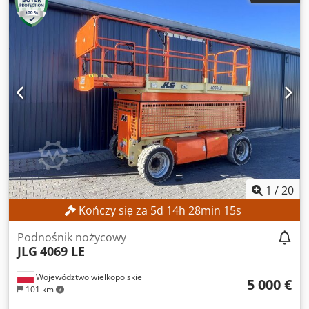
1
/
20
Kończy się za
5
d
14
h
28
min
13
s
Podnośnik nożycowy
JLG
4069 LE
Województwo wielkopolskie
5 000 €
101 km