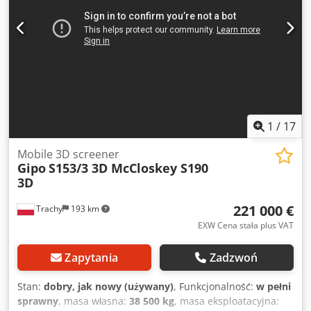
and new jaws wedges Machine in great working condition,
ready for work like NEW
1
/
17
Mobile 3D screener
Gipo
S153/3 3D McCloskey S190
3D
221 000 €
Trachy
193 km
EXW Cena stała plus VAT
Zapytania
Zadzwoń
Stan:
dobry, jak nowy (używany)
, Funkcjonalność:
w pełni
sprawny
, masa własna:
38 500 kg
, masa eksploatacyjna: