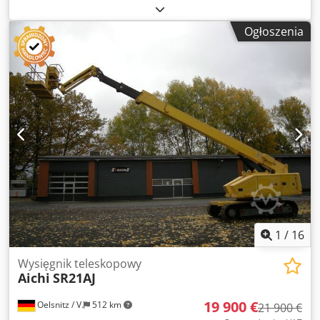
stanowi wiążącej oferty i może zawierać błędy. Brak
gwarancji co do wszystkich podanych informacji. Chodpfx
Ogłoszenia
Ajzrw E Eob Rja
1
/
16
Wysięgnik teleskopowy
Aichi
SR21AJ
19 900 €
Oelsnitz / V.
512 km
21 900 €