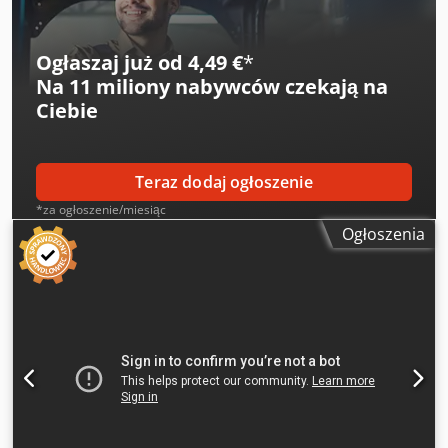
Ogłaszaj już od 4,49 €
*
Na
11 miliony nabywców
czekają na
Ciebie
Teraz dodaj ogłoszenie
*za ogłoszenie/miesiąc
Ogłoszenia