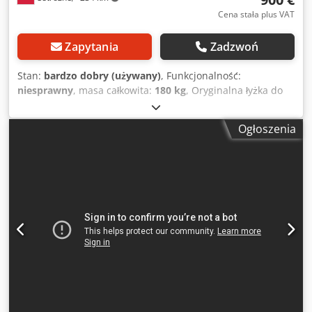
Cena stała plus VAT
Zapytania
Zadzwoń
Stan:
bardzo dobry (używany)
, Funkcjonalność:
niesprawny
, masa całkowita:
180 kg
, Oryginalna łyżka do
prac ziemnych o szerokości 900 mm, przeznaczona do
koparek JCB 3 / 4 CX. Możliwa dostawa na palecie euro w
Ogłoszenia
obrębie Europy – koszt wysyłki ustalany indywidualnie.
Cjdpfx Abjzrih Ee Reha