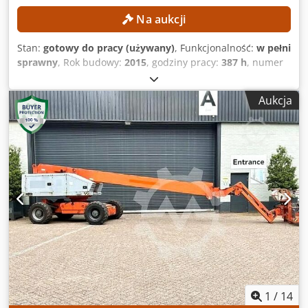
Na aukcji
Stan:
gotowy do pracy (używany)
, Funkcjonalność:
w pełni
sprawny
, Rok budowy:
2015
, godziny pracy:
387 h
, numer
maszyny/pojazdu:
0200245029
, wysokość robocza:
14 000
mm
, DANE TECHNICZNE Wysokość robocza: 14 m Napęd:
Aukcja
4x4 DANE MASZYNY Udźwig platformy: maks. 360 kg Liczba
osób: maks. 2 Dopuszczalne obciążenie: maks. 200 kg
Cedpfx Abezrgxze Reha Siła ręczna: maks. 400 N Prędkość
wiatru: maks. 12,5 m/s Liczba przepracowanych godzin:
387 h WYPOSAŻENIE Ładowarka Numer referencyjny:
SL15850SP
1
/
14