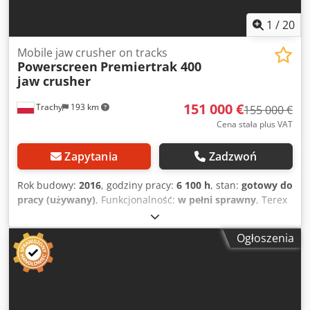
platformie.
1
/
20
Mobile jaw crusher on tracks
Powerscreen
Premiertrak 400
jaw crusher
151 000 €
Trachy
193 km
155 000 €
Cena stała plus VAT
Zapytania
Zadzwoń
Rok budowy:
2016
, godziny pracy:
6 100 h
, stan:
gotowy do
pracy (używany)
, Funkcjonalność:
w pełni sprawny
, Terex
Pegson Premiertrak 400 2016 year 6100 hours Inlet
1100x700 mmTerex Pegson Metrotrak 900x600 2016 year
Ogłoszenia
Cjdpfx Ajxvcdueb Rsha 6100 hours Inlet 1100x700 mm
Engine Scania DC09 CSS range from 0-65 to 0-150 mm
Capacity 150-250 tons per hour depend on material Weight
45 tons Fitted with side conveyor Fitted with overband
magnet Fitted with belt scale New swing jaw 18%Mn2%Cr