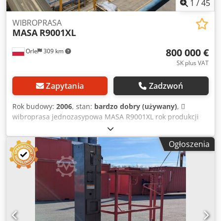
1
/
45
WIBROPRASA
MASA
R9001XL
800 000 €
Orle
309 km
SK plus VAT
Zapytania
Zadzwoń
Rok budowy:
2006
, stan:
bardzo dobry (używany)
, 
wibroprasa jednozasypowa MASA R9001XL rok produkcji
2006  podajnik do windy spiętrzającej  winda
spiętrzająca  wózek wielowidłowy Liftmobil II  winda
Ogłoszenia
rozpiętrzająca  dojrzewalnia (regały) na 4200 palet 
centrownik  podajnik do chwytaka  chwytak pakujący 
szczotka czyszcząca  olejowanie palet  obrotnica palet 
magazyn palet na 20szt.  podajnik powrotne do
wibroprasy  podajnik rolkowy dla palet gotowych 
foliarka Leng Pac  nakładanie górnej folii Leng Pan  stacja
hydrauliczna  kontener ze sterownią elektryczną 
komresor Atlas Copco  palety produkcyjne 1200x1100 – ok.