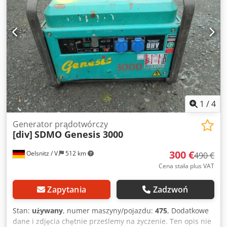
chłodzony wodą Skrzynia biegów: 4-biegowa automatyczna
Opony: 385/95R 24, bieżnik przód 21 mm, tył 18 mm
Chedpfozrw E Ssx Ab Rja ID 7033 Szczegółowe dane
techniczne i dodatkowe zdjęcia na zapytanie. Niniejszy
opis nie stanowi oferty wiążącej i może zawierać błędy.
Brak gwarancji na podane informacje.
1
/
4
Generator prądotwórczy
[div]
SDMO Genesis 3000
300 €
Oelsnitz / V.
512 km
490 €
Cena stała plus VAT
Zapytania
Zadzwoń
Stan:
używany
, numer maszyny/pojazdu:
475
, Dodatkowe
dane i zdjęcia chętnie prześlemy na życzenie. Ten opis nie