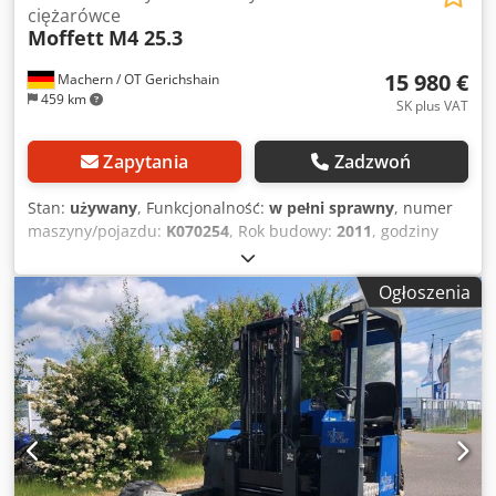
ciężarówce
Moffett
M4 25.3
15 980 €
Machern / OT Gerichshain
459 km
SK plus VAT
Zapytania
Zadzwoń
Stan:
używany
, Funkcjonalność:
w pełni sprawny
, numer
maszyny/pojazdu:
K070254
, Rok budowy:
2011
, godziny
pracy:
1 519 h
, ładowność:
2 500 kg
, wysokość
podnoszenia:
3 040 mm
, rodzaj paliwa:
diesel
, typ masztu:
Ogłoszenia
Simplex
, wysokość konstrukcyjna:
2 445 mm
, długość
wideł:
1 600 mm
, masa własna:
2 230 kg
, typ napędu:
Diesel
, Wózek widłowy montowany na ciężarówce Numer
podwozia: K070254 Środek ciężkości ładunku: 600
Szerokość wideł: 170 mm Grubość widelca: 55 mm Typ
masztu: Standardowy Stan: gotowy do użycia i w pełni
funkcjonalny Stan techniczny: bardzo dobry Typ opon
przednich: pneumatyczne Rozmiar opon przednich:
23x8.5-12 Chedpfx Aovxbzbsk Aoa Stan opon przednich: 80