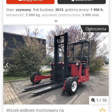
Stan:
używany
, Rok budowy:
2013
, godziny pracy:
1 950 h
,
ładowność:
2 000 kg
, wysokość podnoszenia:
3 000 mm
,
typ masztu:
Simplex
, długość wideł:
1 600 mm
, masa
własna:
1 986 kg
, typ napędu:
Diesel
, Wózek widłowy
Ogłoszenia
montowany na ciężarówce Środek ciężkości ładunku: 600
Szerokość wideł: 170 mm Grubość wideł: 55 mm Typ
masztu: Standardowy Skrzynia biegów: Hydrostat Stan
techniczny: dobry Typ opon przednich: Superelastic Opony
przednie Rozmiar: 18x7-8 Stan opon przednich: 60-80%
Opony tylne Typ: pneumatyczne Opony tylne Rozmiar:
23x8.5-12 Stan opon tylnych: 60-80% Opis: Odnowiona
konserwacja i inspekcja UVV. Widelec pchany, przesuw
boczny, Widelec teleskopowy / RE4-35-1600/1200 Cjdpfxjl
Nk Dko Ak Aoha 3. zawór, 4. zawór, przednie światła
robocze, pokrywa dachu,
1
/
10
Wózek widłowy montowany na