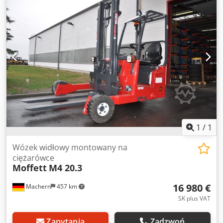
1
/
1
Wózek widłowy montowany na
ciężarówce
Moffett
M4 20.3
16 980 €
Machern
457 km
SK plus VAT
Zapytania
Zadzwoń