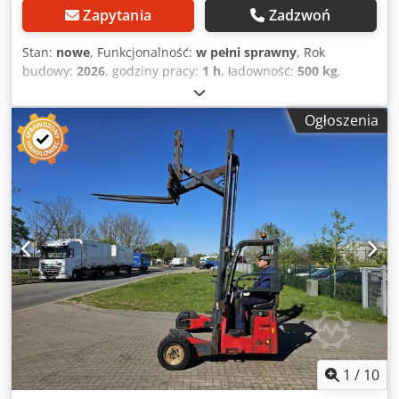
Zapytania
Zadzwoń
Stan:
nowe
, Funkcjonalność:
w pełni sprawny
, Rok
budowy:
2026
, godziny pracy:
1 h
, ładowność:
500 kg
,
wysokość podnoszenia:
700 mm
, Wyposażenie:
widły do
palet
, Sprzedaję wózek widłowy Innolift IS 600.700 w
Ogłoszenia
doskonałym stanie, używany zaledwie przez około 1
godzinę. Zakupiony w ramach projektu zawodowego, który
ostatecznie nie został zrealizowany, więc urządzenie nie
jest już potrzebne. Jest praktycznie nowe i w pełni
sprawne. Główne cechy: Udźwig: 600 kg Wysokość
podnoszenia: 700 mm Elektryczny system podnoszenia
zasilany akumulatorem Widełki o długości 1170 mm Idealny
do załadunku i rozładunku palet bez windy Kompaktowy,
wytrzymały i łatwy w obsłudze Chedpfx Ajzii Hpok Aea
Urządzenie jest gotowe do użycia i stanowi doskonałą
okazję do zakupu niemal nowego sprzętu w cenie niższej
niż nowy. W razie pytań, chęci zobaczenia zdjęć lub
umówienia się na wizytę, proszę o kontakt. Maszyna
została zakupiona w styczniu za 4895 EUR netto +
1
/
10
platforma za 250 EUR. Cena do negocjacji.