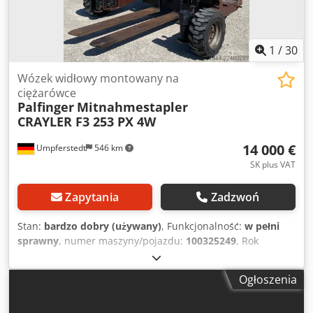
1
/
30
Wózek widłowy montowany na
ciężarówce
Palfinger
Mitnahmestapler
CRAYLER F3 253 PX 4W
14 000 €
Umpferstedt
546 km
SK plus VAT
Zapytania
Zadzwoń
Stan:
bardzo dobry (używany)
, Funkcjonalność:
w pełni
sprawny
, numer maszyny/pojazdu:
100325249
, Rok
budowy:
2016
, godziny pracy:
1 261 h
, ładowność:
2 500 kg
,
rodzaj paliwa:
diesel
, typ masztu:
teleskopowy
, moc:
24,5
Ogłoszenia
kW (33,31 KM)
, producent silników:
Lombardini
, typ
przekładni:
automatyczny
, stan opon:
60 procent
, Typ