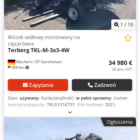
1
/
10
Wózek widłowy montowany na
ciężarówce
Terberg
TKL-M-3x3-4W
34 980 €
Machern / OT Gerichshain
459 km
SK plus VAT
Zapytania
Zadzwoń
Stan:
używany
, Funkcjonalność:
w pełni sprawny
, numer
maszyny/pojazdu:
TKL51216737
, Rok budowy:
2021
,
godziny pracy:
535 h
, ładowność:
2 500 kg
, wysokość
podnoszenia:
4 000 mm
, rodzaj paliwa:
diesel
, typ masztu:
Ogłoszenia
Simplex
, wysokość konstrukcyjna:
2 903 mm
, szerokość
karetki wideł:
1 300 mm
, długość wideł:
1 800 mm
, masa
własna:
2 445 kg
, typ napędu:
Diesel
, szerokość