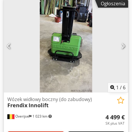
Ogłoszenia
1
/
6
Wózek widłowy boczny (do zabudowy)
Frendix
Innolift
4 499 €
Overijse
1 023 km
SK plus VAT