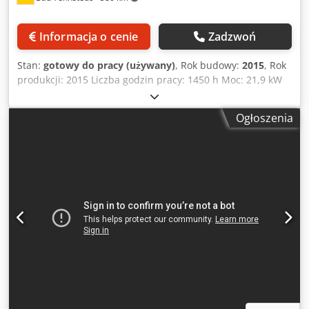
sprzedaży. Lokalizacja pojazdu: Im Gewerbepark 11 99441
Umpferstedt
Informacja o cenie
Zadzwoń
Stan:
gotowy do pracy (używany)
, Rok budowy:
2015
, Rok
produkcji: 2015 Liczba godzin pracy: 1450 h Moc: 21,9 kW
Napęd na wszystkie koła Maksymalny udźwig: 2500 kg
Chedpfx Aezrgkkok Aea Maksymalna wysokość
Ogłoszenia
podnoszenia: 2200 mm