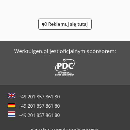
Manitou M 30-4
Manitou Mi 25 G
Reklamuj się tutaj
Manitou Mt 1335
Manitou Mt 1440
Manitou Mt 1840
Werktuigen.pl jest oficjalnym sponsorem:
Mercedes-Benz V
Sennebogen 355 E
Sennebogen 818 E
Sennebogen 821 E
+49 201 857 861 80
+49 201 857 861 80
+49 201 857 861 80