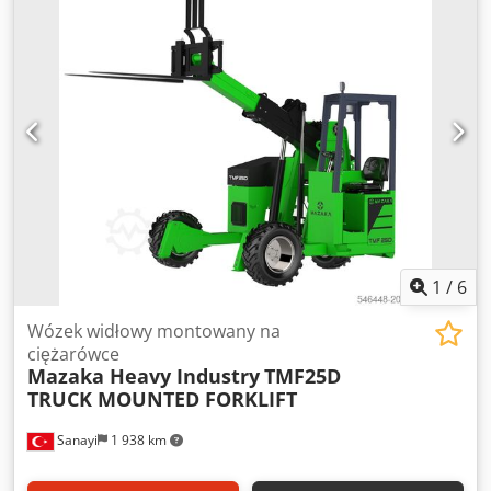
1
/
6
Wózek widłowy montowany na
ciężarówce
Mazaka Heavy Industry
TMF25D
TRUCK MOUNTED FORKLIFT
Sanayi
1 938 km