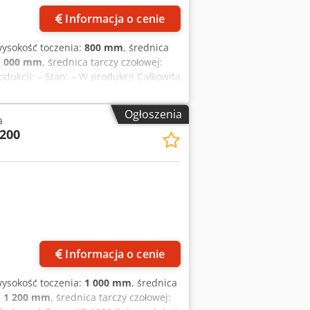
Informacja o cenie
wysokość toczenia:
800 mm
, średnica
1 000 mm
, średnica tarczy czołowej:
dukcji: – Stan: – W produkcji Całkowita
ść: 800 mm Średnica obrabianego
obr./min Średnica uchwytu: 800 mm
Ogłoszenia
a
 tony Obrotowy stół: 4-pozycyjny
200
 V Całkowite zapotrzebowanie na moc:
ym) 2,3 x 2,3 x 2,6 m
Informacja o cenie
wysokość toczenia:
1 000 mm
, średnica
:
1 200 mm
, średnica tarczy czołowej: