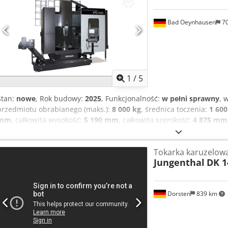
Bad Oeynhausen
7
1
/
5
Stan:
nowe
, Rok budowy:
2025
, Funkcjonalność:
w pełni sprawny
, 
przedmiotu obrabianego (maks.):
8 000 kg
, średnica toczenia:
1 60
mm
, całkowita wysokość:
5 190 mm
, całkowita szerokość:
4 875 mm
prędkość obrotowa (maks.):
360 obr./min
, moment obrotowy:
17 8
całkowita:
30 000 kg
, Wyposażenie:
prędkość obrotowa bezstopni
Tokarka karuzelow
pionowa o płaskiej konstrukcji z bogatym pełnym wyposażeniem: 
Jungenthal
DK 1
frezarskie 2000 obr/min SK50 22 KW - C - oś 0,001 stopnia - Kompl
Wewnętrzne doprowadzenie chłodziwa - Sterowanie Fanuc - 24 narzę
Instrukcja obsługi I - Pakiet uchwytów narzędziowych - Elektroniczne
Dorsten
839 km
szczękowa tarcza płaska 1250mm Dcjdevtzc Ispfx Ancjk - Pomiar na
obrabianego Renishaw - Skale szklane w osiach X i Z - 24-miesięcz