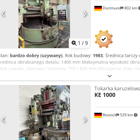
Dortmund
802 km
1
/
9
Stan:
bardzo dobry (używany)
, Rok budowy:
1983
, Średnica tarcz
średnica obrabianego detalu: 1400 mm Maksymalna wysokość obr
skok suwaka, pionowy / poziomy: 755 / 840 mm Obciążenie stołu: n
obrotowych tarczy obrotowej: 5,6 – 300 obr./min Pionowy kąt nachy
0,044–8 mm/obr. Szybki posuw: 2 m/min Moc napędu: 55 kW Wymiary
Tokarka karuzelow
2660 x 2710 x 3360 mm Masa całkowita: 16 500 kg Wyposażenie doda
KE 1000
wyświetlacz dla 2 osi, producent: ACU-Rite • Tarcza obrotowa o śr
mocującymi • Wielopozycyjny (5-pozycyjny) uchwyt narzędzi • Obró
Dsdpfx Aoy Ex Epsncjck Siegfried Volz Werkzeugmaschinen Rüscheb
- Wambel / Niemcy
Rostock
529 km
Zapytaj o w