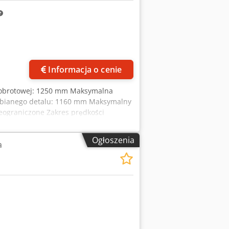
Informacja o cenie
y obrotowej: 1250 mm Maksymalna
abianego detalu: 1160 mm Maksymalny
ieograniczone Zakres prędkości
lenia suwaka: 45° Zakres posuwu:
 (długość x szerokość x wysokość):
Ogłoszenia
a
tkowe / Cechy szczególne: • Cyfrowy
ednicy 1250 mm z 4 szczękami
bka stożkowa • Obróbka kopiująca
rinkstr. 151-153 DE - 44143 Dortmund
ięcej zdjęć