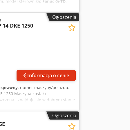
mm
, model sterownika:
Fanuc 0i-TD
,
ment obrotowy na tarczy: 12.500 Nm
Maks. masa obrabianego przedmiotu:
Ogłoszenia
a
mm Przesuw w osi Z: 900 mm Prędkość
P
14 DKE 1250
iejsc na narzędzia: 12 pozycji DANE
kowita: 75 kW Wymiary & masa
 WYPOSAŻENIE Magazyn wymiany narzędzi
a demontaż i załadunek dotyczy
rskiego możliwe, koszt na zapytanie.
Informacja o cenie
i sprawny
, numer maszyny/pojazdu:
KE 1250 Maszyna została
zczona i znajduje się w dobrym stanie
00 mm - Wysokość toczenia: 1.250 mm -
ożliwe po wcześniejszym uzgodnieniu.
Ogłoszenia
5E