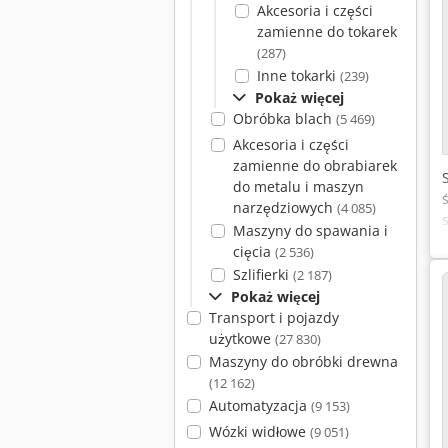
Akcesoria i części
zamienne do tokarek
(287)
Inne tokarki
(239)
Pokaż więcej
Obróbka blach
(5 469)
Akcesoria i części
zamienne do obrabiarek
do metalu i maszyn
narzędziowych
(4 085)
Maszyny do spawania i
cięcia
(2 536)
Szlifierki
(2 187)
Pokaż więcej
Transport i pojazdy
użytkowe
(27 830)
Maszyny do obróbki drewna
(12 162)
Automatyzacja
(9 153)
Wózki widłowe
(9 051)