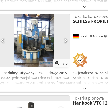
kg
, średnica toczenia:
1 600 mm
, średnica tarczy czołowej:
1 250 
DANE TECHNICZNE Średnica tarczy planszowej: 1.250 mm Maks. mo
Wysokość toczenia: 1.250 mm Maks. średnica toczenia: 1.600 mm 
Tokarka karuzelow
5.000 kg Prędkość stołu: 2 - 300 obr./min Przesuw w osi X: 1.475 
SCHIESS FRORIE
szybkiego przesuwu: 10 m/min Stożek wrzeciona: ISO BT50 Liczba m
MASZYNY Sterowanie: Fanuc 0i-TD Dcedjzb Uy Tepfx Ancok Moc cał
Wymagane miejsce: ok. 4,7 x 5,8 x 5,5 m Masa maszyny: ok. 32 t
Dorsten
836 km
na 12 narzędzi tokarskich z uchwytem BT50 Uwaga: Kwota 5.000 € z
przygotowania do transportu w UE. Przygotowanie do transportu mo
1
/
8
Stan:
dobry (używany)
, Rok budowy:
2015
, Funkcjonalność:
w pełn
379082
, Jednostojakowa tokarka karuzelowa | Schiess-Froriep 14 D
wyremontowana w 2015 roku przez firmę Matschuk, ostatnio wyczys
technicznym. - Średnica tarczy: 1.250 mm - Średnica przelotu: 1.5
Sterowanie Siemens Typ 840 Dsl - Uchwyt narzędziowy Oględziny m
Tokarka pionowa
Dcodpjyfurqefx Ancek
Hankook
VTC 12