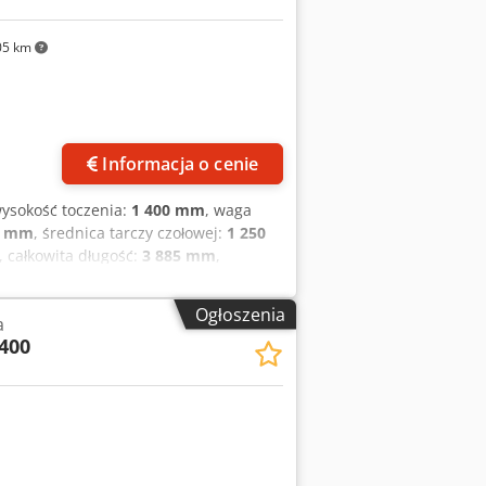
05 km
Informacja o cenie
wysokość toczenia:
1 400 mm
, waga
0 mm
, średnica tarczy czołowej:
1 250
, całkowita długość:
3 885 mm
,
80 Nm
, obciążenie stołu:
8 000 kg
, masa
owo regulowana
, Tokarka karuzelowa
Ogłoszenia
a
Z FUNKCJĄ FREZOWANIA - Wrzeciono
400
etna obudowa - przenośnik wiórów -
dzia - 12 narzędzi frezarskich -
 pokrętło - Sygnał świetlny - ręczna 3-
rzędzi Renishaw - Pomiar przedmiotu
na gwarancja