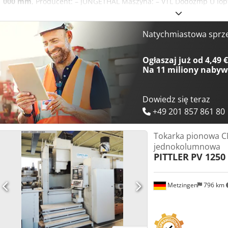
1 000 mm
, Producent: – JUNGETHAL Maszyna: – VTL Dodozmp U Iopf
– Stan: – W produkcji Masa całkowita maszyny: – 11 ton DANE TEC
1000 mm Średnica obrabianego elementu: 1200 mm Zakres prędkości
Średnica uchwytu: 1000 mm Średnica obrabianego elementu: 1200 
Natychmiastowa sprz
Stół obrotowy: 4-pozycyjny Moc napędu: 37 kW Masa: 11 t Napięcie
moc: 17 kW Wymiary maszyny: 1000 mm (z boczną podstawą narzędzi
Ogłaszaj już od 4,49 
Na
11 miliony naby
Dowiedz się teraz
+49 201 857 861 80
Tokarka pionowa C
jednokolumnowa
PITTLER
PV 1250 
Metzingen
796 km