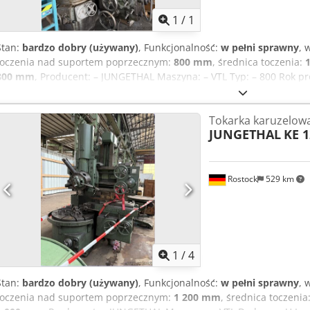
1
/
1
Stan:
bardzo dobry (używany)
, Funkcjonalność:
w pełni sprawny
, 
toczenia nad suportem poprzecznym:
800 mm
, średnica toczenia:
800 mm
, Producent: – JUNGETHAL Maszyna: – VTL Typ: – 800 Rok pro
masa maszyny: – 11 ton DANE TECHNICZNE Tarcza: 800 mm Wysoko
elementu: 1000 mm Zakres prędkości obrotowych tarczy: 22 – 250 
Tokarka karuzelow
Średnica obrabianego elementu: 1000 mm Wysokość: Udźwig stołu: 3
JUNGETHAL
KE 1
Djdpozmqafofx Ancjck Moc napędu: 37 kW Masa: 11 t Napięcie: 380
17 kW Wymiary maszyny: 1000 mm (z bocznym uchwytem narzędziow
Rostock
529 km
1
/
4
Stan:
bardzo dobry (używany)
, Funkcjonalność:
w pełni sprawny
, 
toczenia nad suportem poprzecznym:
1 200 mm
, średnica toczenia