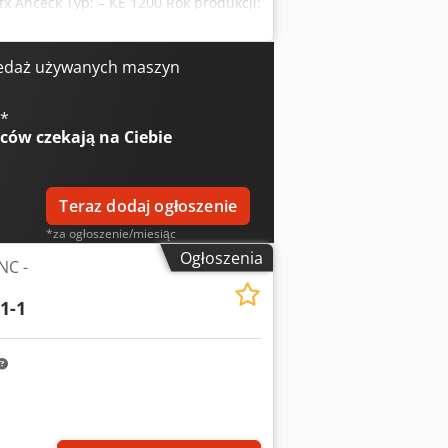
x Anceck Typ: – KE 1200 Rok produkcji:
HNICZNE Tarcza: 1000 mm Wysokość:
 obrotowej tarczy: 22 – 250 obr./min
mm Wysokość: Udźwig stołu: 3 tony
edaż używanych maszyn
: 380 V Całkowite zapotrzebowanie na
ową) 2,3 x 2,3 x 2,6 m
€
*
wców
czekają na Ciebie
Teraz dodaj ogłoszenie
*za ogłoszenie/miesiąc
Ogłoszenia
NC -
1-1