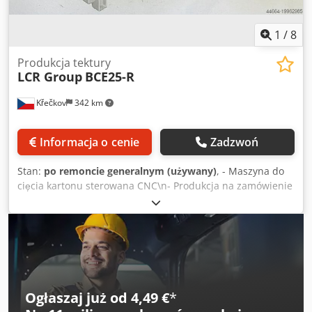
1
/
8
Produkcja tektury
LCR Group
BCE25-R
Křečkov
342 km
Informacja o cenie
Zadzwoń
Stan:
po remoncie generalnym (używany)
, - Maszyna do
cięcia kartonu sterowana CNC\n- Produkcja na zamówienie
przez grupę LCR\n- Całkowicie wyremontowana Codpfx
Aexbidlspmsrf
Ogłaszaj już od 4,49 €
*