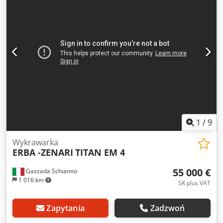
wejściowe:
380 V
, Półautomatyczna maszyna sztancująca
Cedpjzidhbefx Apmorf Ręczne podawanie arkuszy, sekcja
sztancowania, usuwania odpadów i paletyzacji.
1
/
9
Wykrawarka
ERBA -ZENARI
TITAN EM 4
55 000 €
Gazzada Schianno
1 016 km
SK plus VAT
Zapytania
Zadzwoń