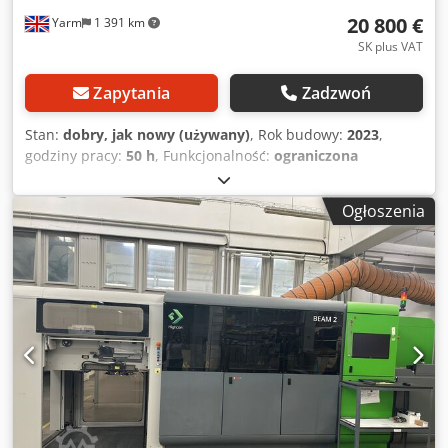
20 800 €
Yarm
1 391 km
SK plus VAT
Zapytania
Zadzwoń
Stan:
dobry, jak nowy (używany)
, Rok budowy:
2023
,
godziny pracy:
50 h
, Funkcjonalność:
ograniczona
funkcjonalność
, szerokość robocza:
1 800 mm
, rodzaj
prądu wejściowego:
trójfazowy
, całkowita szerokość:
2 400
Ogłoszenia
mm
, całkowita długość:
2 000 mm
, całkowita wysokość:
2 200 mm
, masa całkowita:
2 300 kg
, dodatkowe cechy
wyposażenia:
Complete with 6 de-reeling stations
, Po
konsultacjach trwających 5 lat z wiodącymi brytyjskimi
producentami i jednostkami produkcyjnymi, w tym
podczas pracy w fabryce, w której produkowane są te
maszyny, maszyna ta została zaprojektowana i zbudowana
do celów eksperymentalnych, aby umożliwić weryfikację
koncepcji dla rządu Wielkiej Brytanii/Ofgem. Maszyna ta
została wykonana ze spawanych stalowych ram, zgodnie z
rygorystycznymi normami branżowymi, i wyposażona w