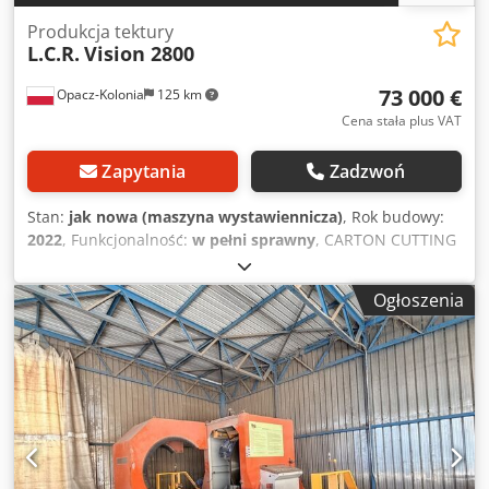
Produkcja tektury
L.C.R.
Vision 2800
73 000 €
Opacz-Kolonia
125 km
Cena stała plus VAT
Zapytania
Zadzwoń
Stan:
jak nowa (maszyna wystawiennicza)
, Rok budowy:
2022
, Funkcjonalność:
w pełni sprawny
, CARTON CUTTING
AND CREASING MACHINE LCR VISION 2800 Cjdpey T Evdsfx
Apmorf Technical features and options Production: 7/8
Ogłoszenia
boxes/min Groups positioning time from: 7 to 12 sec Max.
cardboards width: 2800 mm Max. cardboards length:
endless Single fan fold cardboard/sheets Cardboard types:
A,B,C,K,BA,BC,EB mono/double wave Operator panel
Thickness from 2 to 7 mm CAD/CAM system with box’s
library FEFCO/LCR Function to acquire production lists by
uploading/downloading from Host (AS400, SAP, SQL)