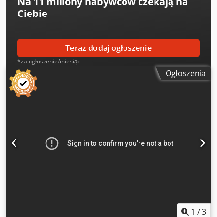
Na
11 miliony nabywców
czekają na
Ciebie
Teraz dodaj ogłoszenie
*za ogłoszenie/miesiąc
Ogłoszenia
1
/
3