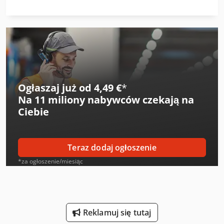
Heidenreich & Harbeck Wytaczarki Do Otworów Głębokich
Kasto Kastoverto A 2
Kolbus Pk 170
Linde L 12
Ogłaszaj już od 4,49 €
*
Na
11 miliony nabywców
czekają na
Linde V
Ciebie
Man L 2000
Mark Sprężarki
Teraz dodaj ogłoszenie
Mercedes-Benz Actros
*za ogłoszenie/miesiąc
Mercedes-Benz Atego 1200
Mercedes-Benz Sprinter
Reklamuj się tutaj
Mercedes-Benz Sprinter 300