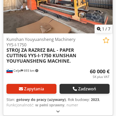
1
/
7
Kunshan Youyuansheng Machinery
YYS-I-1750
STROJ ZA RAZREZ BAL - PAPER
CUTTING
YYS-I-1750 KUNSHAN
YOUYUANSHENG MACHINE.
60 000 €
Celje
693 km
SK plus VAT
Zapytania
Zadzwoń
Stan:
gotowy do pracy (używany)
, Rok budowy:
2023
,
Funkcjonalność:
w pełni sprawny
, numer
maszyny/pojazdu:
C12302A210I-D
, całkowita długość:
4 550
mm
, całkowita wysokość:
2 500 mm
, moc silnika serwo: