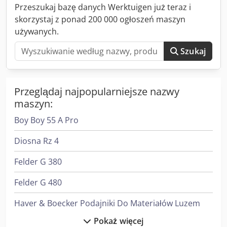
informacji, prosimy o kontakt mailowy lub telefoniczny.
Przeszukaj bazę danych Werktuigen już teraz i
Credpfxsy Dq E Sj Apmjf
skorzystaj z ponad 200 000 ogłoszeń maszyn
używanych.
Szukaj
Przeglądaj najpopularniejsze nazwy
maszyn:
Boy Boy 55 A Pro
Diosna Rz 4
Felder G 380
Felder G 480
Haver & Boecker Podajniki Do Materiałów Luzem
Pokaż więcej
Heidenreich & Harbeck Strugarki Poprzeczne Do Przekładni Zębatych