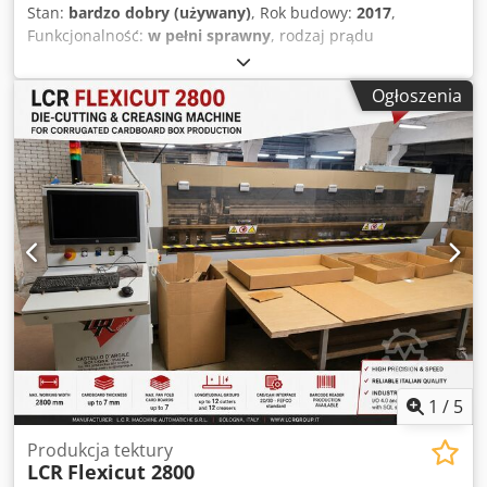
Stan:
bardzo dobry (używany)
, Rok budowy:
2017
,
Funkcjonalność:
w pełni sprawny
, rodzaj prądu
wejściowego:
trójfazowy
, napięcie wejściowe:
380 V
, Do
sprzedania dwa segmenty drukujące flexo wyjęte z
Ogłoszenia
urządzenia Autobox 2600+2x FelexoPrint+Multicut.
Maszyna o szerokości roboczej 2600 z 2017 roku. Drukarki
praktycznie nie używane z ceramicznymi aniloxami.
Maksymalny format zadruku 1150 x 990 mm. Crsdszq Eg
Uopfx Apmef
1
/
5
Produkcja tektury
LCR
Flexicut 2800