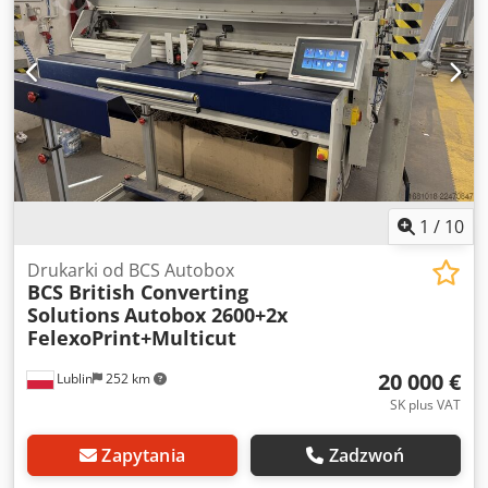
1
/
10
Drukarki od BCS Autobox
BCS British Converting
Solutions
Autobox 2600+2x
FelexoPrint+Multicut
20 000 €
Lublin
252 km
SK plus VAT
Zapytania
Zadzwoń