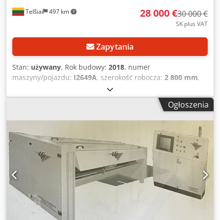
28 000 €
Telšiai
497 km
30 000 €
SK plus VAT
Zapytania
Stan:
używany
, Rok budowy:
2018
, numer
maszyny/pojazdu:
I2649A
, szerokość robocza:
2 800 mm
,
Używana maszyna do produkcji pudeł kartonowych LCR
Flexicut 2800 Crodey Ru Ikjpfx Apmef Oferujemy używaną
Ogłoszenia
maszynę LCR Flexicut 2800, przeznaczoną do cięcia i
bigowania tektury falistej. Kluczowe informacje: Producent:
LCR Model: Flexicut 2800 Rok produkcji: 2018 Stan:
Używana Typ maszyny: Maszyna do produkcji pudeł
kartonowych Zastosowanie: Cięcie i bigowanie do produkcji
pudeł kartonowych Po więcej informacji, zdjęcia, dane
techniczne lub wycenę prosimy o kontakt poprzez
wiadomość lub telefon.