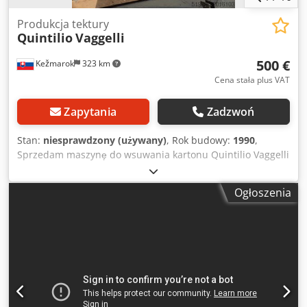
Produkcja tektury
Quintilio
Vaggelli
500 €
Kežmarok
323 km
Cena stała plus VAT
Zapytania
Zadzwoń
Stan:
niesprawdzony (używany)
, Rok budowy:
1990
,
Sprzedam maszynę do wsuwania kartonu Quintilio Vaggelli
Firenze. Akcesoria w komplecie. Dostępna od zaraz. Codpfx
Apsy U Rdismerf
Ogłoszenia