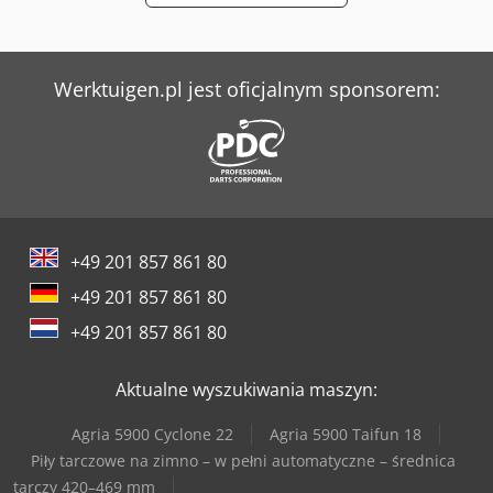
Werner & Pfleiderer Maszyny Do Podziału Ciasta I Do Efektów
Weyrauch Sw 32 G
Werktuigen.pl jest oficjalnym sponsorem:
+49 201 857 861 80
+49 201 857 861 80
+49 201 857 861 80
Aktualne wyszukiwania maszyn:
Agria 5900 Cyclone 22
Agria 5900 Taifun 18
Piły tarczowe na zimno – w pełni automatyczne – średnica
tarczy 420–469 mm