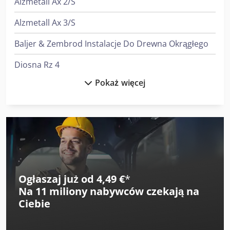
Alzmetall Ax 2/S
Alzmetall Ax 3/S
Baljer & Zembrod Instalacje Do Drewna Okrągłego
Diosna Rz 4
Pokaż więcej
Graule As 450
Heidenreich & Harbeck Strugarki Poprzeczne Do Przekładni Zębatych
Heidenreich & Harbeck Wytaczarki Do Otworów Głębokich
Linde L 10
Linde L 12
Ogłaszaj już od 4,49 €
*
Na
11 miliony nabywców
czekają na
Linde L 14
Ciebie
Linde L 16