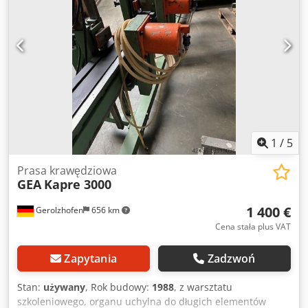
1
/
5
Prasa krawędziowa
GEA
Kapre 3000
1 400 €
Gerolzhofen
656 km
Cena stała plus VAT
Zapytania
Zadzwoń
Stan:
używany
, Rok budowy:
1988
, z warsztatu
szkoleniowego, organu uchylna do długich elementów