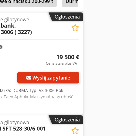
we o nacisku 200-299 t
Durma Sbt 3006
Durma S
Ogłoszenia
e gilotynowe
bank,
 3006 ( 3227)
19 500 €
Cena stała plus VAT
Wyślij zapytanie
Marka: DURMA Typ: VS 3006 Rok
rx Taex Aphokr Maksymalna grubość
Ogłoszenia
a gilotynowa
I
SFT 528-30/6 001