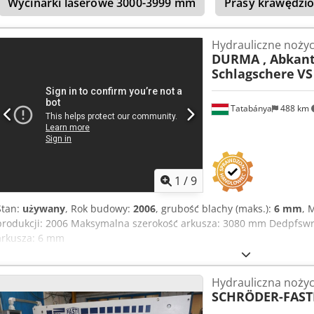
Wycinarki laserowe 3000-3999 mm
Prasy krawędzio
Hydrauliczne nożyc
DURMA , Abkant
Schlagschere
VS
Tatabánya
488 km
1
/
9
Stan:
używany
, Rok budowy:
2006
, grubość blachy (maks.):
6 mm
, 
produkcji: 2006 Maksymalna szerokość arkusza: 3080 mm Dedpfsw
arkusza: 6 mm
Hydrauliczna nożyc
SCHRÖDER-FAST