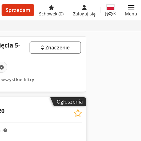
Sprzedam
Język
Schowek
(0)
Zaloguj się
Menu
ęcia 5-
Znaczenie
wszystkie filtry
Ogłoszenia
20
km