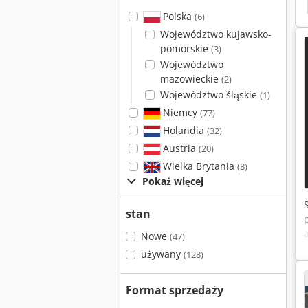
d Mvs 06/62
Lvd Cs 06/31
Ras Gigabend 76.30
Polska
(6)
Województwo kujawsko-
pomorskie
(3)
Województwo
mazowieckie
(2)
Województwo śląskie
(1)
Niemcy
(77)
Holandia
(32)
Austria
(20)
Wielka Brytania
(8)
Pokaż więcej
stan
Nowe
(47)
używany
(128)
Format sprzedaży