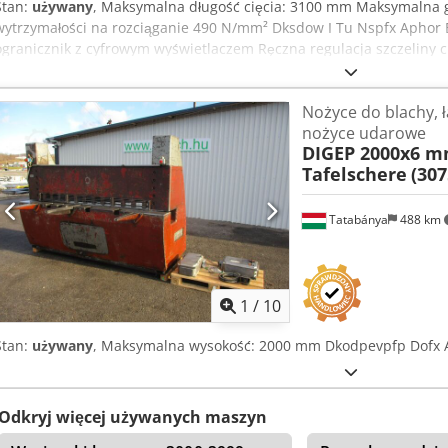
Stan:
używany
, Maksymalna długość cięcia: 3100 mm Maksymalna 
wytrzymałości na rozciąganie 490 N/mm² Dksdow I Tu Nspfx Aphor E
ogranicznik z cyfrowym wyświetlaczem Ręczna regulacja szczeliny ci
cięcia Oświetlenie krawędzi cięcia Nowe noże Bardzo dobry stan
Nożyce do blachy, ł
nożyce udarowe
DIGEP 2000x6 
Tafelschere
(307
Tatabánya
488 km
1
/
10
Stan:
używany
, Maksymalna wysokość: 2000 mm Dkodpevpfp Dofx 
Odkryj więcej używanych maszyn