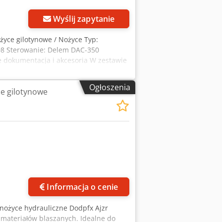
bny wyciek oleju na prawym siłowniku
Wyślij zapytanie
życe gilotynowe / Nożyce Typ:
008 Sterowanie: Delem DAC-350
 dokumentacja i akcesoria W zestawie
 mm Waga maszyny: 15000 kg - Rok
 - Certyfikat CE: Nie Informacje
Ogłoszenia
e gilotynowe
T: VAT odliczalny dla przedsiębiorców
ego asortymentu przemysłowego Lukas
Informacja o cenie
 nożyce hydrauliczne Dodpfx Ajzr
materiałów blaszanych. Idealne do