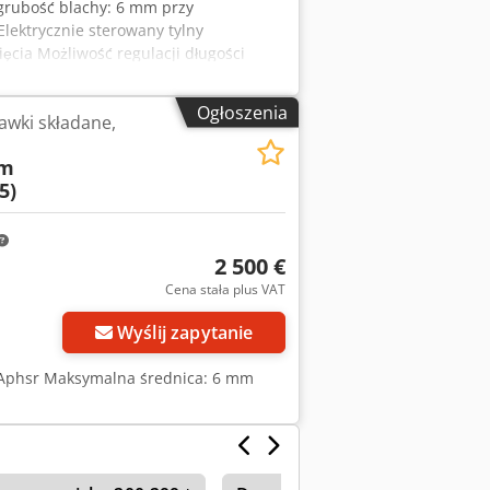
grubość blachy: 6 mm przy
lektrycznie sterowany tylny
ęcia Możliwość regulacji długości
Ogłoszenia
awki składane,
mm
5)
2 500 €
Cena stała plus VAT
Wyślij zapytanie
Aphsr Maksymalna średnica: 6 mm