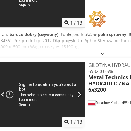
1
/
13
Stan:
bardzo dobry (używany)
, Funkcjonalność:
w pełni sprawny
, 
134361 Rok produkcji: 2012 Dkjdpfxjyyk Uro Aphor Sterowanie Fanuc
3000 x1500 mm Waga maszyny: 15100 kg
GILOTYNA HYDRAU
6x3200 -5%
Metal Technics 
HYDRAULICZNA
6x3200
Sokołów Podlaski
2
1
/
13