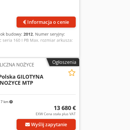
Informacja o cenie
Rok budowy:
2012
, Numer seryjny:
 seria 160 I PB Max. rozmiar arkusza:
Ogłoszenia
LICZNA NOŻYCE
Polska
GILOTYNA
 NOŻYCE MTP
17 km
13 680 €
EXW Cena stała plus VAT
Wyślij zapytanie