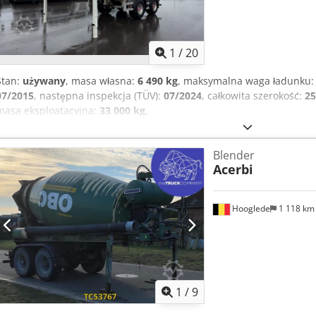
1
/
20
Stan:
używany
, masa własna:
6 490 kg
, maksymalna waga ładunku
07/2015
, następna inspekcja (TÜV):
07/2024
, całkowita szerokość:
2
masa eksploatacyjna:
33 000 kg
,
Blender
Acerbi
Hooglede
1 118 k
1
/
9