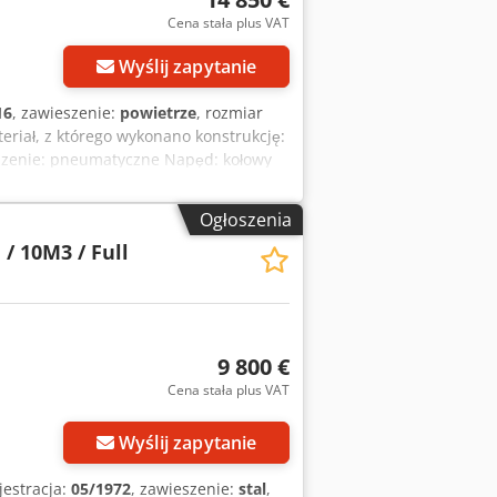
Cena stała plus VAT
Wyślij zapytanie
16
, zawieszenie:
powietrze
, rozmiar
teriał, z którego wykonano konstrukcję:
szenie: pneumatyczne Napęd: kołowy
Ogłoszenia
 / 10M3 / Full
9 800 €
Cena stała plus VAT
Wyślij zapytanie
jestracja:
05/1972
, zawieszenie:
stal
,