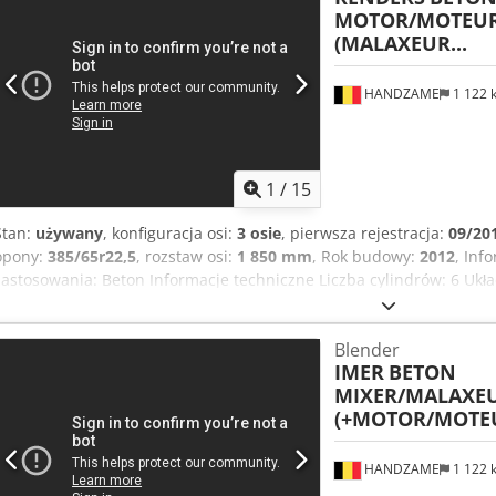
MOTOR/MOTEUR
razie dodatkowych pytań nasz zespół jest do Państwa dyspozycji w
(MALAXEUR...
niemiecku We speak English Nous parlons français Mówimy po pol
Srpskohrvatski = Dodatkowe informacje = Rok produkcji: 2026 Prze
nadwozia: EuromixMTP EM 10 L W celu uzyskania dodatkowych info
HANDZAME
1 122
Cevikiem, Jamilą Azzi, Henri Omeragiciem lub Denisem Omeragicie
1
/
15
Stan:
używany
, konfiguracja osi:
3 osie
, pierwsza rejestracja:
09/20
opony:
385/65r22,5
, rozstaw osi:
1 850 mm
, Rok budowy:
2012
, Inf
zastosowania: Beton Informacje techniczne Liczba cylindrów: 6 Uk
Napęd: kołowy Marka silnika: Deutz Konfiguracja osi Rozmiar opon:
pneumatyczne Tylna oś 1: Skrętna Wagi Masa własna: 11 820 kg Ł
Blender
całkowita: 39 000 kg
IMER
BETON
MIXER/MALAXE
(+MOTOR/MOTEU
HANDZAME
1 122