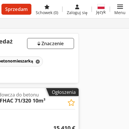
Sprzedam
Język
Schowek
(0)
Zaloguj się
Menu
zedaż
Znaczenie
 betonomieszarką
Ogłoszenia
dowcza do betonu
FHAC 71/320 10m³
15 410 €