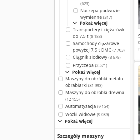
(623)
Naczepa podwozie
wymienne
(317)
Pokaż więcej
Transportery i ciężarówki
do 7,5 t
(8 188)
Samochody ciężarowe
powyżej 7,5 t DMC
(7 703)
Ciągnik siodłowy
(3 678)
Przyczepa
(2 571)
Pokaż więcej
Maszyny do obróbki metalu i
obrabiarki
(31 993)
Maszyny do obróbki drewna
(12 155)
Automatyzacja
(9 154)
Wózki widłowe
(9 039)
Pokaż więcej
Szczegóły maszyny