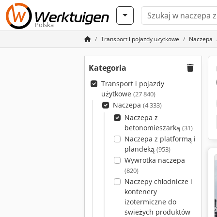
Polska
Transport i pojazdy użytkowe
Naczepa
Kategoria
Transport i pojazdy
użytkowe
(27 840)
Naczepa
(4 333)
Naczepa z
betonomieszarką
(31)
Naczepa z platformą i
plandeką
(953)
Wywrotka naczepa
(820)
Naczepy chłodnicze i
kontenery
izotermiczne do
świeżych produktów