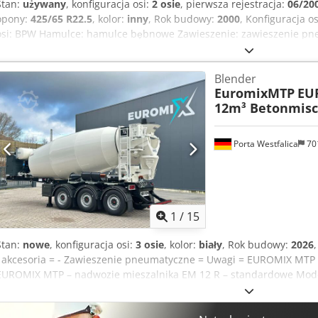
Stan:
używany
, konfiguracja osi:
2 osie
, pierwsza rejestracja:
06/20
opony:
425/65 R22.5
, kolor:
inny
, Rok budowy:
2000
, Konfiguracja 
osi: BPW Hamulce: hamulce bębnowe Zawieszenie: zawieszenie pne
lewy: 5%; prawy: 5% Dsdozra R Repfx Ah Dock Oś tylna 2: bieżnik 
własna: 7.500 kg Ładowność: 24.500 kg Dopuszczalna masa całkowit
Blender
EuromixMTP
EU
12m³ Betonmisc
Porta Westfalica
70
1
/
15
Stan:
nowe
, konfiguracja osi:
3 osie
, kolor:
biały
, Rok budowy:
2026
i akcesoria = - Zawieszenie pneumatyczne = Uwagi = EUROMIX MTP 
EUROMIX MTP – nadwozie mieszalnika EM 12 R – standardowe Mode
m³ betonu gotowego Bęben mieszający w standardowej konstrukcji
wersji, wykonany z materiału S355 Śmigła mieszające w standardow