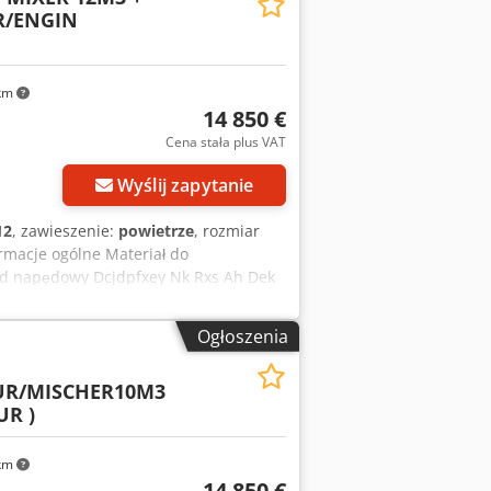
/ENGIN
 następujących językach: Mówimy po
sku Мы говорим по-русски Govorimo
znaczenie: Beton DMC: 38 000 kg Marka
rmacji prosimy o kontakt z Harunem
 km
m.
14 850 €
Cena stała plus VAT
Wyślij zapytanie
12
, zawieszenie:
powietrze
, rozmiar
ormacje ogólne Materiał do
ład napędowy Dcjdpfxey Nk Rxs Ah Dek
 385/65r22,5 Zawieszenie: zawieszenie
adowność: 27 180 kg Dopuszczalna masa
Ogłoszenia
UR/MISCHER10M3
R )
 km
14 850 €