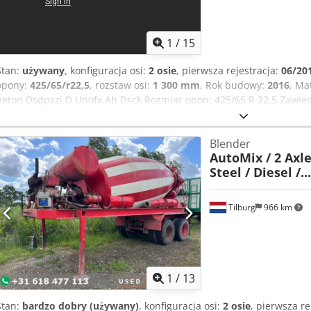
1
/
15
Stan:
używany
, konfiguracja osi:
2 osie
, pierwsza rejestracja:
06/20
opony:
425/65/r22,5
, rozstaw osi:
1 300 mm
, Rok budowy:
2016
, Ma
beton Dsdpszi D Unofx Ah Dsck Rozmiar opon: 425/65 R 22,5 Zawie
Dopuszczalna masa całkowita: 39 000 kg Marka nadwozia: MOL
Blender
AutoMix / 2 Axle
Steel / Diesel /...
Tilburg
966 km
1
/
13
Stan:
bardzo dobry (używany)
, konfiguracja osi:
2 osie
, pierwsza re