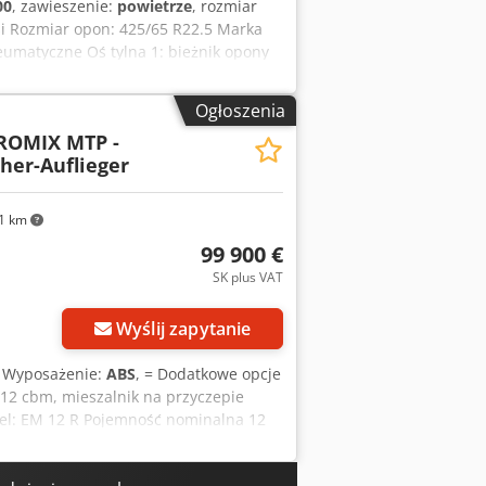
00
, zawieszenie:
powietrze
, rozmiar
osi Rozmiar opon: 425/65 R22.5 Marka
umatyczne Oś tylna 1: bieżnik opony
opony lewy: 5%; prawy: 5% Wagi Masa
a: 32.000 kg Stan Uszkodzenia: brak
Ogłoszenia
ROMIX MTP -
her-Auflieger
1 km
99 900 €
SK plus VAT
Wyślij zapytanie
, Wyposażenie:
ABS
, = Dodatkowe opcje
12 cbm, mieszalnik na przyczepie
l: EM 12 R Pojemność nominalna 12
 Bęben mieszający w standardowej
ej wersji, wykonane z materiału S420