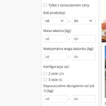
Tylko z oznaczeniem ceny
Rok produkcji:
-
Masa własna [kg]:
-
Maksymalna waga ładunku [kg]:
-
Konfiguracja osi:
2 osie
(24)
3 osie
(6)
Dopuszczalne obciążenie osi (oś
1) [kg]:
-