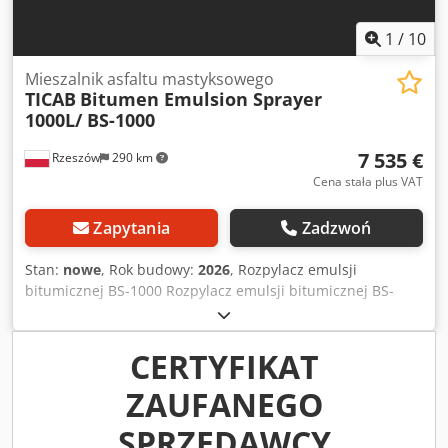
1
/
10
Mieszalnik asfaltu mastyksowego
TICAB
Bitumen Emulsion Sprayer
1000L/ BS-1000
7 535 €
Rzeszów
290 km
Cena stała plus VAT
Zapytania
Zadzwoń
Stan:
nowe
, Rok budowy:
2026
, Rozpylacz emulsji
bitumicznej BS-1000 Rozpylacz emulsji bitumicznej BS-
1000 przeznaczony jest do gruntowania powierzchni przed
układaniem asfaltu, asfaltowania sąsiednich obszarów, a
także do wypełniania spoin i pęknięć emulsją bitumiczną.
CERTYFIKAT
Emulsja bitumiczna dostarczana jest ze zbiornika o
ZAUFANEGO
pojemności 1000 l, który montowany jest bezpośrednio na
platformie montażowej. System grzewczy umożliwia
SPRZEDAWCY
rozpylanie emulsji bitumicznej w czasie chłodu. Jest łatwy