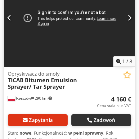
także funkcję recyklingu asfaltu dzięki umieszczonemu na
górze promiennikowi podczerwieni. Asfalt podgrzewany
jest na ruszcie. DANE TECHNICZNE: - Objętość - 0,4m3
Dcjdpfovprxxjx Abxsk - Wydajność wynosi 2-2,5 ton na 8
godzin. - Paliwo propanowe - Zużycie - 3-4 kg/h (w
zależności od temperatury zewnętrznej) - Sterowanie
mechaniczne (system rozpalania ognia otwartego)
1
/
8
Opryskiwacz do smoły
TICAB
Bitumen Emulsion
Sprayer/ Tar Sprayer
4 160 €
Rzeszów
290 km
Cena stała plus VAT
Zapytania
Zadzwoń
Stan:
nowe
, Funkcjonalność:
w pełni sprawny
, Rok