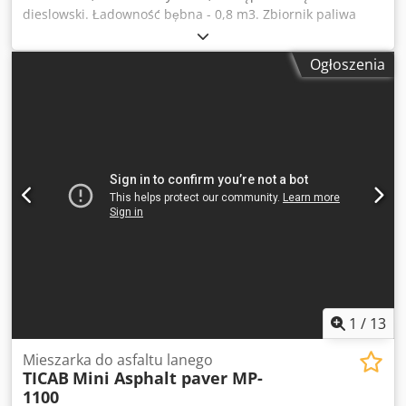
dieslowski. Ładowność bębna - 0,8 m3. Zbiornik paliwa
minimum 50 litrów wyposażony we wskaźnik poziomu
paliwa. Panel sterowniczy. Mieszanie asfaltu wewnątrz
Ogłoszenia
zbiornika. Załadunek/rozładunek od przodu. Dedpfx Ajd
Swnvebxjck Komplektacja: - z koszem - bez kosza.
1
/
13
Mieszarka do asfaltu lanego
TICAB
Mini Asphalt paver MP-
1100