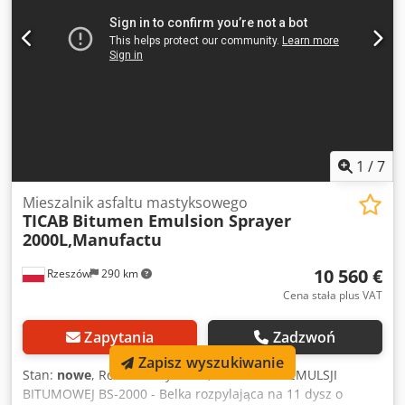
1
/
7
Mieszalnik asfaltu mastyksowego
TICAB
Bitumen Emulsion Sprayer
2000L,Manufactu
10 560 €
Rzeszów
290 km
Cena stała plus VAT
Zapytania
Zadzwoń
Zapisz wyszukiwanie
Stan:
nowe
, Rok budowy:
2026
, ROZPYLACZ EMULSJI
BITUMOWEJ BS-2000 - Belka rozpylająca na 11 dysz o