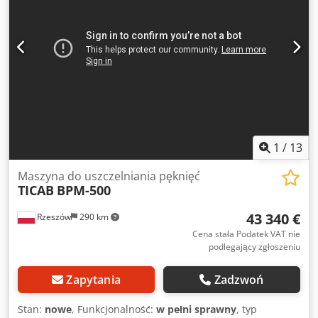
1
/
13
Maszyna do uszczelniania pęknięć
TICAB
BPM-500
43 340 €
Rzeszów
290 km
Cena stała Podatek VAT nie
podlegający zgłoszeniu
Zapytania
Zadzwoń
Stan:
nowe
, Funkcjonalność:
w pełni sprawny
, typ