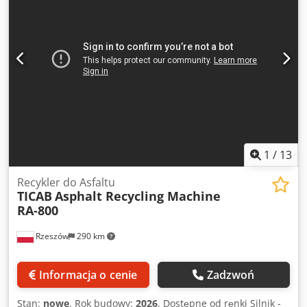
Dcjdpfx Abjd Swd Ujxek
dostawy oraz szczegółów technicznych.
1
/
13
Recykler do Asfaltu
TICAB
Asphalt Recycling Machine
RA-800
Rzeszów
290 km
Informacja o cenie
Zadzwoń
Stan:
nowe
, Rok budowy:
2026
, Dostępne od ręnki Silnik -