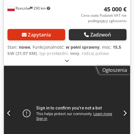
45 000 €
Rzeszów
290 km
Cena stała Podatek VAT nie
podlegający zgłoszeniu
Zapytania
Zadzwoń
Stan:
nowe
, Funkcjonalność:
w pełni sprawny
, moc:
15,5
kW (21,07 KM)
, typ przekładni:
inny
, rodzaj paliwa:
benzyna
, kolor:
zielony
, masa całkowita:
4 000 kg
, Rok
budowy:
2026
, Wyposażenie:
hydraulika, napęd na
Ogłoszenia
wszystkie koła, niski poziom hałasu
, TICAB MP-1100
Układarka do Asfaltu | Profesjonalna Maszyna do Budowy
Dróg i Układania Asfaltu Zaprojektowana, aby zapewnić
równomierne, gładkie rozkładanie asfaltu przy
maksymalnej wydajności, MP-1100 to idealny wybór dla
wykonawców, samorządów oraz firm infrastrukturalnych
poszukujących trwałego i ekonomicznego sprzętu do
układania nawierzchni. Djdpfjx U Ah Tsx Abxjck Zwiększ
wydajność prac brukarskich dzięki TICAB MP-1100 –
niezawodnemu, wysokowydajnemu rozwiązaniu