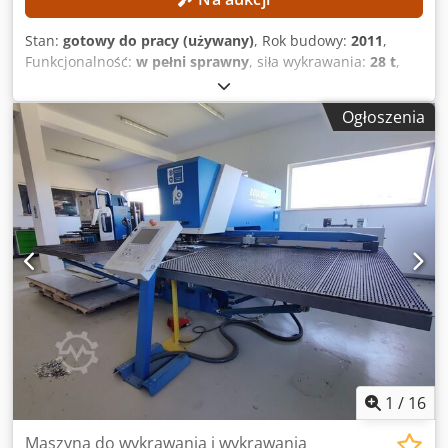
Stan:
gotowy do pracy (używany)
, Rok budowy:
2011
,
Funkcjonalność:
w pełni sprawny
, siła wykrawania:
28 t
,
waga przedmiotu obrabianego (maks.):
200 kg
, szerokość
robocza:
3 080 mm
, długość robocza:
1 560 mm
,
Ogłoszenia
Wymieniono następujące elementy maszyny: System
pneumatyczny Festo Nowy system sterowania Labod
Wymiana łożysk osi Y DANE TECHNICZNE Obszar roboczy:
1560 × 3080 mm Długość blachy przy możliwości
przesuwania: maks. 9999 mm Dedpfxezl Sraj Ai Isck
Hydrauliczna siła wykrawania: maks. 280 kN Masa
obrabianego elementu: maks. 200 kg Prędkość
pozycjonowania osi X: maks. 60 m/min Prędkość
pozycjonowania osi Y: maks. 60 m/min Jednoczesna
prędkość pozycjonowania osi X i Y: maks. 85 m/min Liczba
cykli przy standardowej hydraulice: maks. 250 cykli/min
Liczba cykli przy szybkiej hydraulice: maks. 800 cykli/min
Uwaga: Maszyna jest już zdemontowana.
1
/
16
Maszyna do wykrawania i wykrawania