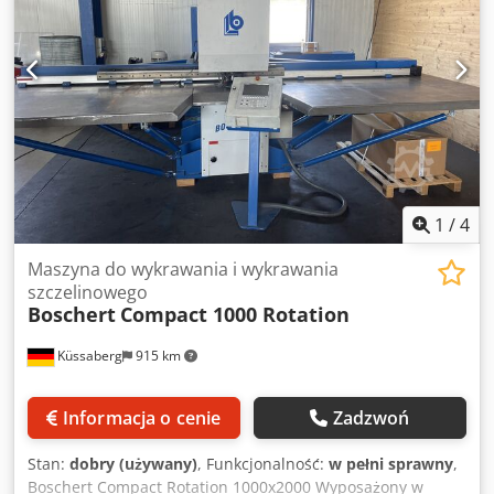
obrabiany arkusz w osi Y-X : 1000 mm x 10.000 mm (z
repozycją) - gr. blachy stalowej 6 mm - max . średnica
stempla stacja D-80 mm - 200 uderzeń na minutę Dsdjyi
Uknspfx Ai Ijck Ilość chwytaków trzymających blachę: 2
Wymiary DxSxW: 4000x2800x1800 mm, Waga 5230 kg,
napędy 7,5 kW
1
/
4
Maszyna do wykrawania i wykrawania
szczelinowego
Boschert
Compact 1000 Rotation
Küssaberg
915 km
Informacja o cenie
Zadzwoń
Stan:
dobry (używany)
, Funkcjonalność:
w pełni sprawny
,
Boschert Compact Rotation 1000x2000 Wyposażony w