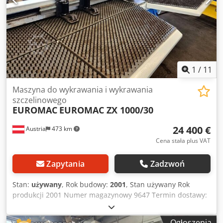
oferowanej przez nas maszyny hybrydowej Euromac MTX
FLEX 12. Prosimy o kontakt w celu uzyskania dalszych
informacji. Dsdpfx Aszil H Ssi Iock • Skok osi Y: 1300 mm
(wieloprzedmiotowy) / 1250 mm (jednoprzedmiotowy)
1
/
11
Maszyna do wykrawania i wykrawania
szczelinowego
EUROMAC
EUROMAC ZX 1000/30
24 400 €
Austria
473 km
Cena stała plus VAT
Zapytania
Zadzwoń
Stan:
używany
, Rok budowy:
2001
, Stan używany Rok
produkcji 2001 Numer magazynowy 9647 Termin dostawy:
natychmiast, sprzedaż zastrzeżona Kraj pochodzenia:
Włochy Cena: 24 400 € Na magazynie: 1 szt. Siła
Ogłoszenia