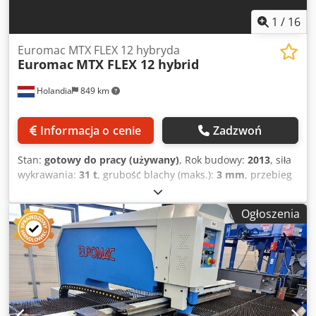
1
/
16
Euromac MTX FLEX 12 hybryda
Euromac
MTX FLEX 12 hybrid
Holandia
849 km
Informacja o cenie
Zadzwoń
Stan:
gotowy do pracy (używany)
, Rok budowy:
2013
, siła
wykrawania:
31 t
, grubość blachy (maks.):
3 mm
, przebieg
osi X:
1 250 mm
, przesuw osi Z:
1 300 mm
, liczba osi:
2
,
Wykrawarka CNC wyprodukowana w 2013 roku. Ten model
Ogłoszenia
hybrydowy Euromac MTX FLEX 12 charakteryzuje się
maksymalną siłą wykrawania wynoszącą 30 ton oraz
skokiem osi X wynoszącym 1250 mm. Skok osi Y wynosi
1300 mm w przypadku konfiguracji z wieloma narzędziami
oraz 1250 mm w przypadku konfiguracji z jednym
narzędziem. Jeśli poszukują Państwo wysokiej jakości
rozwiązań w zakresie wykrawania, warto rozważyć zakup