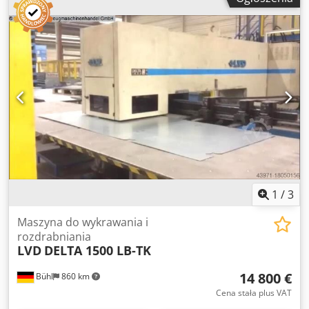
mm * Liczba skoków: 180 skoków/min * Wymiary stołu ok.
Procesor: 2 GHz PAMIĘĆ RAM: 2 GB Transfer danych:
4000 x 1300 mm * Szafa z akcesoriami * Usterka
Pamięć USB Wyświetlacz: 12" kolorowy ekran TFT LCD Ruch
elektryczna
Osie: 6 (X, Y, Z, C1, C2, T) Prędkości osi: X: 100 m/min Y: 80
m/min X + Y łącznie: 128 m/min Obrót C1 / C2: 300
obrotów/min Oś T: 20 obrotów/min Zmiana położenia:
Dostępne Dokładność pozycjonowania: ±0,1 mm Dcjdpfx
Ajzbiybsi Ijk Powtarzalność: 0,04 mm Oprogramowanie
CAM do nestingu: Lantek Głowica obrotowa Obrót
narzędzia: Indeksowany Obsługa narzędzi
wielofunkcyjnych: Dostępne (3 lub 8 narzędzi) Całkowita
liczba stacji narzędziowych: 20 Uchwyty na narzędzia
wymienne: Standardowo 4 (opcja do 10) Czas wymiany
narzędzia (narzędzia wielofunkcyjne): 0.3 s Maksymalny
1
/
3
czas wymiany narzędzia (głowica rewolwerowa): 3 s
Dimensions Machine Depth 6370 mm
Maszyna do wykrawania i
rozdrabniania
LVD
DELTA 1500 LB-TK
14 800 €
Bühl
860 km
Cena stała plus VAT