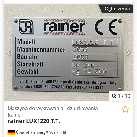
3-osiowa maszyna Euromac ZX INDEX została
Ogłoszenia
wyprodukowana w 2004 roku. Charakteryzuje się
maksymalną siłą wykrawania 300 kN i obszarem roboczym
1250 mm w osi X i 1000 mm w osi Y. Maszyna jest w stanie
przetwarzać stal o grubości do 7 mm. Jeśli szukasz wysokiej
jakości możliwości wykrawania, rozważ wykrawarkę cnc
Euromac ZX INDEX, którą mamy na sprzedaż. Skontaktuj się
z nami, aby uzyskać więcej informacji. Dcsdpfjzcnn Hox Ai
Isk
1
/
10
Maszyna do wykrawania i dziurkowania
Rainer
rainer
LUX1220 T.T.
Übach-Palenberg
909 km