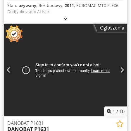
Stan:
używany
, Rok budowy:
2011
, EUROMAC MTX FLEX6
Dodjynkqzspfx Ai Isck
Ogłoszenia
1
/
10
DANOBAT P1631
DANOBAT
P1631