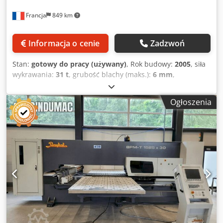
Francja
849 km
Informacja o cenie
Zadzwoń
Stan:
gotowy do pracy (używany)
, Rok budowy:
2005
, siła
wykrawania:
31 t
, grubość blachy (maks.):
6 mm
,
producent sterowników:
FAGOR
, model sterownika:
CNC
8070 Compact
, Wykrawarka CNC wyprodukowana w 2005
Ogłoszenia
roku. DANOBAT P1631 charakteryzuje się siłą wykrawania
30 ton i może obsługiwać arkusze o maksymalnej grubości
6 mm. Posiada automatyczny system załadunku, osie
napędzane serwomechanizmem i hydrauliczny system
wykrawania. Jeśli szukasz wysokiej jakości możliwości
wykrawania, rozważ maszynę DANOBAT P1631, którą
mamy na sprzedaż. Skontaktuj się z nami, aby uzyskać
więcej informacji. • Cechy maszyny: • Osie napędzane
serwomechanizmem Dedjzbt Ayepfx Ai Ijck • Hydrauliczny
system wykrawania • Hydrauliczny system osi Bosch •
Komunikacja za pomocą magistrali Sercos • Centralny
system smarowania • Automatyczny system indeksowania •