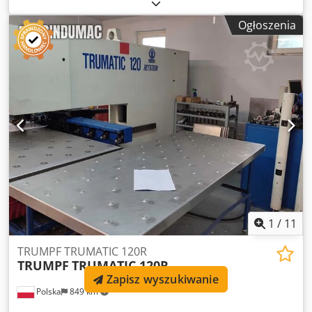
godzin roboczych. Przetestowana przez ERMAKSAN
FRANCE. Dedpjrcb Hqjfx Ai Isck PEŁNE DANE MOŻNA
Ogłoszenia
ZNALEŹĆ W DOKUMENTACH SYSTEM STEROWANIA FANUC
1
/
11
TRUMPF TRUMATIC 120R
TRUMPF
TRUMATIC 120R
Zapisz wyszukiwanie
Polska
849 km