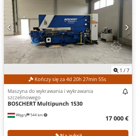
1
/
7
Kończy się za
4
d
20
h
27
min
53
s
Maszyna do wykrawania i wykrawania
szczelinowego
BOSCHERT
Multipunch 1530
Węgry
544 km
17 000 €
Na aukcji