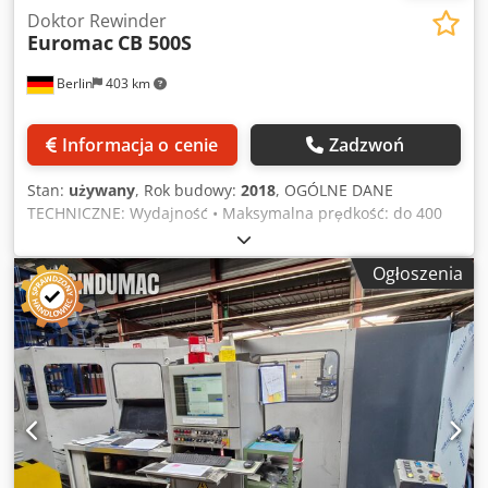
Doktor Rewinder
Euromac
CB 500S
Berlin
403 km
Informacja o cenie
Zadzwoń
Stan:
używany
, Rok budowy:
2018
, OGÓLNE DANE
TECHNICZNE: Wydajność • Maksymalna prędkość: do 400
m/min • Prędkość uzależniona od właściwości materiału i
warunków cięcia wzdłużnego Pas i wymiary Szerokość
Ogłoszenia
robocza: 40 – 400 mm Maksymalna szerokość pasa: 400 –
450 mm Parametry roli Maksymalna średnica roli
odwijanej: 520 mm Maksymalna średnica roli nawijanej:
520 mm Maksymalna waga roli: 100 kg Średnica gilzy: •
Odwijanie: 76 mm (3”), adapter 120 mm • Nawijanie: 76
mm (3”), adapter 120 mm Materiały Djdpfx Aijyx Dc To Ieck
• Papier • Aluminium • Laminaty • Folie elastyczne •
Grubość materiału: - Folie: 30 – 100 µm Dane elektryczne
Zasilanie główne: 3 × 400 V, 50 Hz Napięcie pomocnicze:
220 V AC / 24 V DC Moc zainstalowana: ok. 8 kW