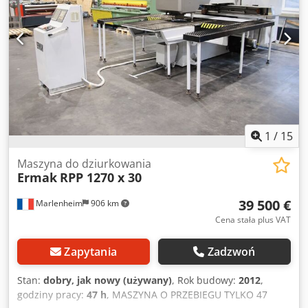
1
/
15
Maszyna do dziurkowania
Ermak
RPP 1270 x 30
39 500 €
Marlenheim
906 km
Cena stała plus VAT
Zapytania
Zadzwoń
Stan:
dobry, jak nowy (używany)
, Rok budowy:
2012
,
godziny pracy:
47 h
, MASZYNA O PRZEBIEGU TYLKO 47