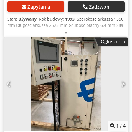
Zapytania
Zadzwoń
Stan:
używany
, Rok budowy:
1993
, Szerokość arkusza 1550
mm Długość arkusza 2525 mm Grubość blachy 6,4 mm Siła
wykrawania 200 kN Dcjdpfx Ajvh Ndpei Isk Prędkość
pozycjonowania X 50 m/min Prędkość pozycjonowania Y 50
Ogłoszenia
m/min Częstotliwość skoków 200 / 400 skoków/min System
sterowania MNC 32000 Zmieniacz narzędzi 22 poz
Całkowite zapotrzebowanie mocy 7,5 kW
1
/
4