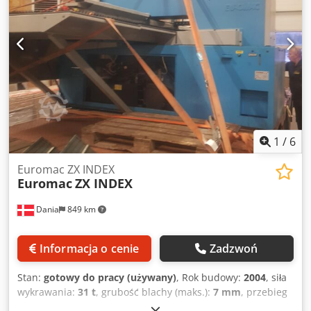
X: 1250 x 2000 mm Automatyczne repozycjonowanie: do 10
000 mm Regulacja skoku stempla: od 0,1 do 31 mm Stacje
autoindex multitool: 5 Prędkość obrotu: programowalna
Prędkość Y + X 1250: 50 m/min Prędkość Y + X 2000: 60
m/min Dokładność pozycjonowania: +/-0,1 mm Dcodpfx
Aisy Dgrns Ijk Otwór szczęk: 11 mm Maksymalna liczba
uderzeń: 300 (1/min) Maksymalna grubość: 10 mm
Maksymalna średnica wykrawania: 81 mm Moc
zainstalowana podczas pracy: 7,5 kW Rok: 2009 Maszyna
zgodna z CE Wymiary: 2000 x 4000 x h 3350 mm Waga:
1
/
6
6950 kg
Euromac ZX INDEX
Euromac
ZX INDEX
Dania
849 km
Informacja o cenie
Zadzwoń
Stan:
gotowy do pracy (używany)
, Rok budowy:
2004
, siła
wykrawania:
31 t
, grubość blachy (maks.):
7 mm
, przebieg
osi X:
1 250 mm
, przesuw osi Y:
1 000 mm
, liczba osi:
3
, Ta