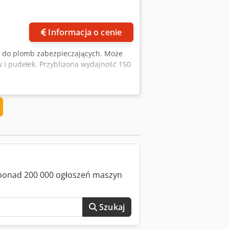
Informacja o cenie
0 do plomb zabezpieczających. Może
w i pudełek. Przybliżona wydajność 150
z ponad 200 000 ogłoszeń maszyn
Szukaj