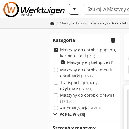
Polska
Maszyny do obróbki papieru, kartonu i folii
Kategoria
Maszyny do obróbki papieru,
kartonu i folii
(352)
Maszyny etykietujące
(1)
Maszyny do obróbki metalu i
obrabiarki
(31 912)
Transport i pojazdy
użytkowe
(27 781)
Maszyny do obróbki drewna
(12 150)
Automatyzacja
(9 218)
Pokaż więcej
Szczegóły maszyny