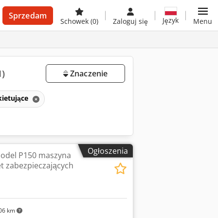
Sprzedam
Język
Schowek
(0)
Zaloguj się
Menu
1)
Znaczenie
kietujące
Ogłoszenia
Model P150 maszyna
et zabezpieczających
06 km