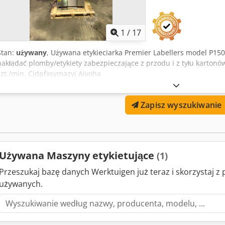
1
/
17
Stan:
używany
, Używana etykieciarka Premier Labellers model P15
nakładać plomby/etykiety zabezpieczające z przodu i z tyłu kartonó
szt./min. Cjdpfxsymazyj Aivoha
Zapisz wyszukiwanie
Używana Maszyny etykietujące
(1)
Przeszukaj bazę danych Werktuigen już teraz i skorzystaj 
używanych.