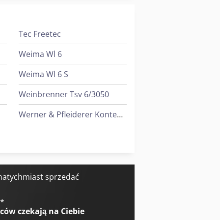
Tec Freetec
Weima Wl 6
Weima Wl 6 S
Weinbrenner Tsv 6/3050
Werner & Pfleiderer Kontenery
Werner & Pfleiderer Maszyny Do Podziału Ciasta I Do Efektów
Yeong Chin Machinery Industries Co. Ltd. (Ycm) Tv188B
 natychmiast sprzedać
Sperr & Lechner Maszyny Do Cięcia
€
*
wców
czekają na Ciebie