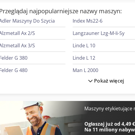
Przeglądaj najpopularniejsze nazwy maszyn:
Adler Maszyny Do Szycia
Index Ms22-6
Alzmetall Ax 2/S
Langzauner Lzg-M-Ii-Sy
Alzmetall Ax 3/S
Linde L 10
Felder G 380
Linde L 12
Felder G 480
Man L 2000
Pokaż więcej
Felder K 700 S
Mark Sprężarki
Fischer & Krecke Maszyny Do Worków
Mercedes-Benz Mb Trac
Heidenreich & Harbeck Strugarki Poprzeczne Do Przekładni Zębatych
Mercedes-Benz V
Maszyny etykietujące
Heidenreich & Harbeck Wytaczarki Do Otworów Głębokich
Ogłaszaj już od 4,49 
Na
11 miliony naby