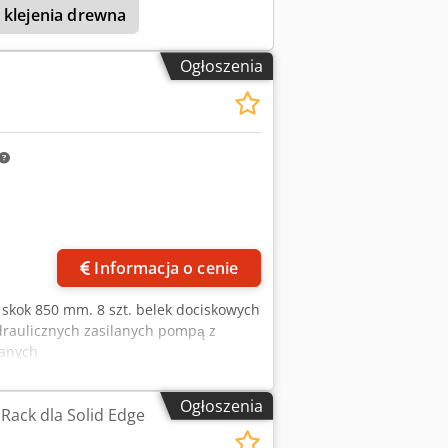
 klejenia drewna
Ogłoszenia
Informacja o cenie
skok 850 mm. 8 szt. belek dociskowych
draulicznych zasilanych pompą z
wanych
Ogłoszenia
Rack dla Solid Edge