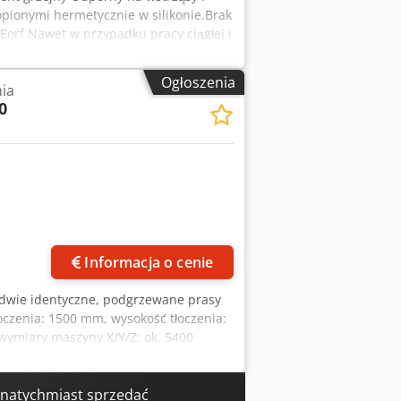
ionymi hermetycznie w silikonie.Brak
 Eorf Nawet w przypadku pracy ciągłej i
cą zintegrowanego regulatora z
ak podatnych na uszkodzenia połączeń
Ogłoszenia
ia
pewniający dużą nośność i płaskie
0
ny na złoto, odporny na zadrapania i
00 mm Podłączone obciążenie: 1100
izacja: ex stock 54634 Bitburg -
Informacja o cenie
 dwie identyczne, podgrzewane prasy
oczenia: 1500 mm, wysokość tłoczenia:
 wymiary maszyny X/Y/Z: ok. 5400
krzeseł oraz ogrzewanie. Dokumentacja
rf
 natychmiast sprzedać