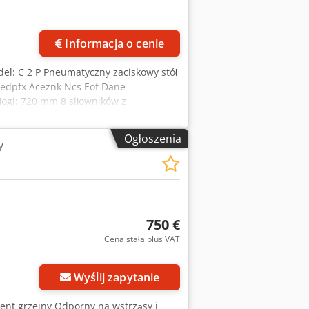
Informacja o cenie
l: C 2 P Pneumatyczny zaciskowy stół
Credpfx Aceznk Ncs Eof Dane
ogi: 720 mm 8 siłowników z
ika: 586–790 kg 2 panele sterowania
900 (wysokość) Waga: 1100 kg
Ogłoszenia
y
750 €
Cena stała plus VAT
Wyślij zapytanie
ment grzejny Odporny na wstrząsy i