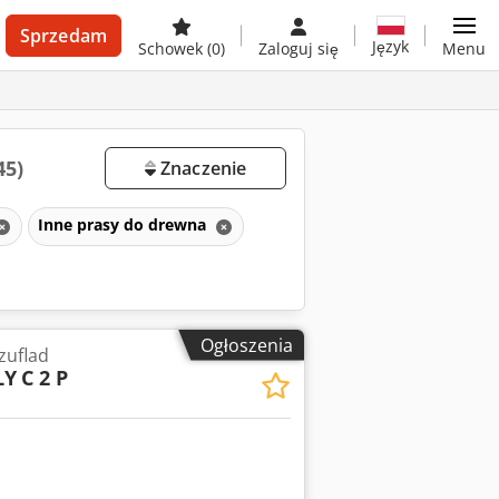
Sprzedam
Język
Schowek
(0)
Zaloguj się
Menu
45)
Znaczenie
Inne prasy do drewna
Ogłoszenia
zuflad
LY
C 2 P