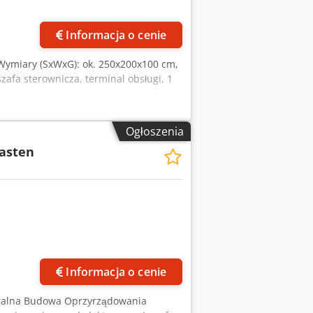
e
Informacja o cenie
Wymiary (SxWxG): ok. 250x200x100 cm,
zafa sterownicza, terminal obsługi, 1
Ogłoszenia
asten
Informacja o cenie
ntralna Budowa Oprzyrządowania