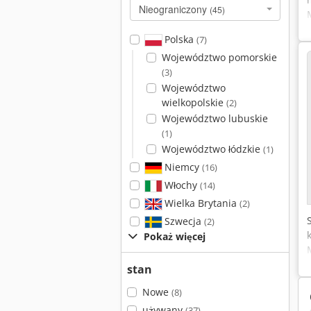
Nieograniczony
(45)
Polska
(7)
Województwo pomorskie
(3)
Województwo
wielkopolskie
(2)
Województwo lubuskie
(1)
Województwo łódzkie
(1)
Niemcy
(16)
Włochy
(14)
Wielka Brytania
(2)
Szwecja
(2)
Pokaż więcej
stan
Nowe
(8)
używany
(37)