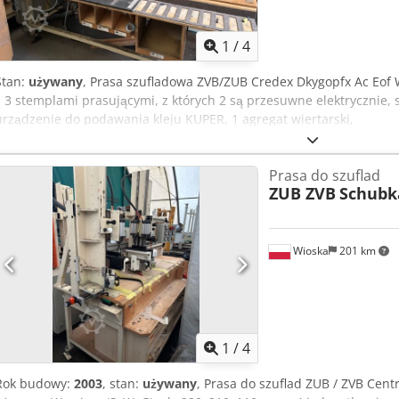
1020mm (40 cali), chociaż większe rozmiary są dostępne na życzeni
1
/
4
Stan:
używany
, Prasa szufladowa ZVB/ZUB Credex Dkygopfx Ac Eof 
z 3 stemplami prasującymi, z których 2 są przesuwne elektrycznie, s
urządzenie do podawania kleju KUPER, 1 agregat wiertarski,
Prasa do szuflad
ZUB ZVB
Schubk
Wioska
201 km
1
/
4
Rok budowy:
2003
, stan:
używany
, Prasa do szuflad ZUB / ZVB Ce