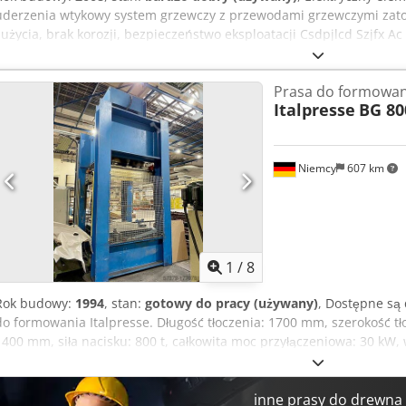
uderzenia wtykowy system grzewczy z przewodami grzewczymi zatop
zużycia, brak korozji, bezpieczeństwo eksploatacji Csdpjlcd Szjfx Ac
narażenia na wstrząsy i wibracje. Ustawianie temperatury za pomo
izolowanym pokrętłem. Kabel przemysłowy podłączony na stałe, br
Prasa do formowan
wtykowych. Specjalny profil aluminiowy o wysokiej wytrzymałości za
Italpresse
BG 80
powierzchnie dociskowe ze wszystkich stron. Standardowo anodowa
ścieranie, łatwy do czyszczenia. Wielkość: Typ: EST 21 Długość: 21
Watt, 230 Volt Temperatura: 0 / 40 / 70 / 100 / 170 / 200 stopni Lokal
natychmiast dostępne -
Niemcy
607 km
1
/
8
Rok budowy:
1994
, stan:
gotowy do pracy (używany)
, Dostępne są
do formowania Italpresse. Długość tłoczenia: 1700 mm, szerokość tł
1400 mm, siła nacisku: 800 t, całkowita moc przyłączeniowa: 30 kW,
mm/2300 mm/3200 mm. W zestawie tłoki z góry, formy do siedzisk 
dostępna. Możliwość obejrzenia na miejscu. Cjdpfx Aeu Rp Hmsc Eo
inne prasy do drewna