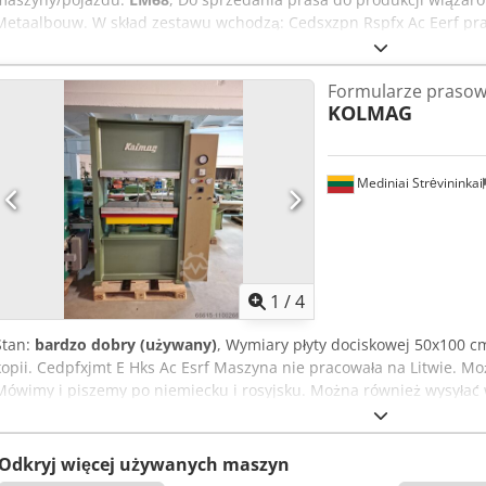
Metaalbouw. W skład zestawu wchodzą: Cedsxzpn Rspfx Ac Eerf pras
układania elementów- łącznie o wymiarach 4.5x39 m dwa miejsca 
układarka do wiązarów drukarka do drukowania etykiet Maszyna jes
Formularze praso
bardzo mało używana.
KOLMAG
Mediniai Strėvininkai
1
/
4
Stan:
bardzo dobry (używany)
, Wymiary płyty dociskowej 50x100 
kopii. Cedpfxjmt E Hks Ac Esrf Maszyna nie pracowała na Litwie. M
Mówimy i piszemy po niemiecku i rosyjsku. Można również wysyłać 
Posiadamy również wiele maszyn w magazynie.
Odkryj więcej używanych maszyn