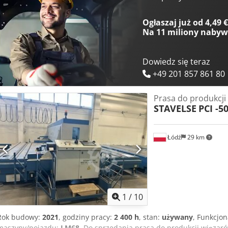
Ogłaszaj już od 4,49 
Na
11 miliony naby
Dowiedz się teraz
+49 201 857 861 80
Prasa do produkcji
STAVELSE
PCI -5
Łódź
29 km
1
/
10
Rok budowy:
2021
, godziny pracy:
2 400 h
, stan:
używany
, Funkcjo
maszyny/pojazdu:
LM68
, Do sprzedania prasa do produkcji wiązaró