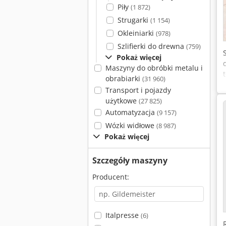
Piły
(1 872)
Strugarki
(1 154)
Okleiniarki
(978)
Szlifierki do drewna
(759)
Pokaż więcej
Maszyny do obróbki metalu i
obrabiarki
(31 960)
Transport i pojazdy
użytkowe
(27 825)
Automatyzacja
(9 157)
Wózki widłowe
(8 987)
Pokaż więcej
Szczegóły maszyny
Producent:
Italpresse
(6)