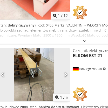
1
/
12
Stan:
dobry (używany)
, Kod: 0455 Marka: VALENTINI – WŁOCHY Mode
do obróbki szuflad, elementów mebli, ram, drzwi szafek i innych. 
techniczne: Wymiary blatu: 2500 x 1300 mm Wysokość blatu od podł
regulowanym skokiem 9 podpór ograniczających Siła nacisku siłown
Ciśnienie robocze: 6/8 atm Wymiary całkowite (mm): 2600 x 1300 x 
Grzejnik elektryczn
ELKOM
EST 21
Bitburg
910 km
1
/
5
Rok budowy:
2008
, stan:
bardzo dobry (używany)
, Elektryczny ele