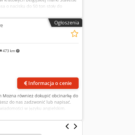
a o nacisku do 50 ton stoły do
parkingowe system laserów SL-LASER
t z 2021r, w pełni zautomatyzowana/
Ogłoszenia
we
473 km
Informacja o cenie
cm Można również dokupić obcinarkę do
ożesz do nas zadzwonić lub napisać.
wiadomości w języku angielskim.