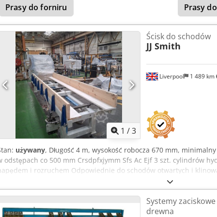
Prasy do forniru
Prasy do
Ścisk do schodów
JJ Smith
Liverpool
1 489 km
1
/
3
Stan:
używany
, Długość 4 m, wysokość robocza 670 mm, minimalny 
w odstępach co 500 mm Crsdpfxjymm Sfs Ac Ejf 3 szt. cylindrów hy
napędem i rozruchem Odpowiednie do schodów otwartych i klino
Systemy zaciskowe 
drewna