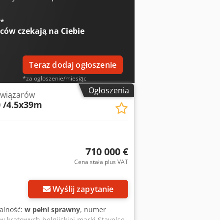
€
*
wców
czekają na Ciebie
Teraz dodaj ogłoszenie
*za ogłoszenie/miesiąc
Ogłoszenia
 wiązarów
0 /4.5x39m
710 000 €
Cena stała plus VAT
Wyślij zapytanie
nalność:
w pełni sprawny
, numer
w kratowych belgijskiej marki Stavelse