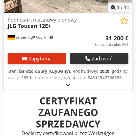
1
/
10
Podnośnik masztowy pionowy
JLG
Toucan 12E+
31 200 €
Schierling
603 km
Cena stała plus VAT
Zapytania
Zadzwoń
Stan:
bardzo dobry (używany)
, Rok budowy:
2020
, godziny
pracy:
299 h
, numer maszyny/pojazdu:
54311547306326
,
ładowność:
200 kg
, masa całkowita:
4 900 kg
, rodzaj
paliwa:
elektryczny
, szerokość produktu (maks.):
1 200
mm
, wysokość robocza:
12 650 mm
, typ silnika:
CERTYFIKAT
Elektryczny, producent: JLG Chodozgzy Njpfx Alrja
ZAUFANEGO
SPRZEDAWCY
Dealerzy certyfikowani przez Werktuigen