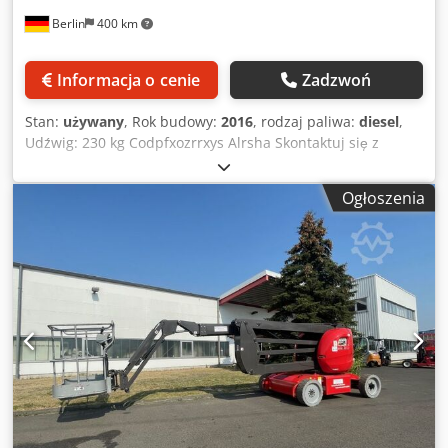
Berlin
400 km
Informacja o cenie
Zadzwoń
Stan:
używany
, Rok budowy:
2016
, rodzaj paliwa:
diesel
,
Udźwig: 230 kg Codpfxozrrxys Alrsha Skontaktuj się z
Centrum Urządzeń Używanych, aby uzyskać więcej
informacji.
Ogłoszenia