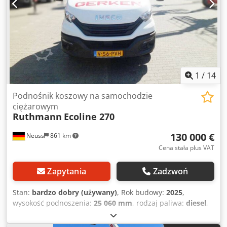
1
/
14
Podnośnik koszowy na samochodzie
ciężarowym
Ruthmann
Ecoline 270
130 000 €
Neuss
861 km
Cena stała plus VAT
Zapytania
Zadzwoń
Stan:
bardzo dobry (używany)
, Rok budowy:
2025
,
wysokość podnoszenia:
25 060 mm
, rodzaj paliwa:
diesel
,
Masy Masa własna: 3332 kg Funkcjonalność Udźwig: 230 kg
Wysokość robocza: 2706 cm Szerokość robocza: 236 cm