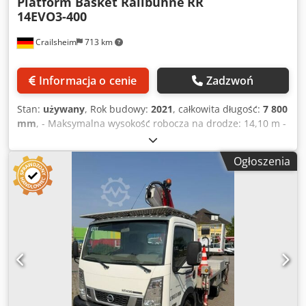
Platform Basket Railbühne
RR
14EVO3-400
Crailsheim
713 km
Informacja o cenie
Zadzwoń
Stan:
używany
, Rok budowy:
2021
, całkowita długość:
7 800
mm
, - Maksymalna wysokość robocza na drodze: 14,10 m -
Maksymalna wysokość robocza maszyny w pozycji
stacjonarnej na szynach: 14,40 m - Maksymalna wysokość
Ogłoszenia
robocza podczas jazdy na szynach: 12,90 m - Maksymalna
wysokość platformy na drodze: 12,10 m - Maksymalna
wysokość platformy maszyny w pozycji stacjonarnej na
szynach: 12,40 m - Maksymalna wysokość platformy
podczas jazdy na szynach: 10,90 m - Maksymalny zasięg
boczny na drodze: 9,30 m Chsdpfx Aszrzzwslrja -
Maksymalny zasięg boczny maszyny w pozycji stacjonarnej:
9,30 m - Maksymalny zasięg boczny podczas jazdy na
szynach - Maksymalne obciążenie robocze kosza: 400 kg -
Zakres obrotu: 180 stopni - Sterowanie: proporcjonalne -