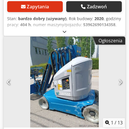
Zapytania
Zadzwoń
Stan:
bardzo dobry (używany)
, Rok budowy:
2020
, godziny
pracy:
404 h
, numer maszyny/pojazdu:
53962690134358
,
ładowność:
200 kg
, masa całkowita:
4 900 kg
, rodzaj
paliwa:
elektryczny
, szerokość produktu (maks.):
1 200
Ogłoszenia
mm
, wysokość robocza:
12 650 mm
, typ silnika:
Elektryczny, producent: JLG Cedpfozqcc Tex Alreha
1
/
13