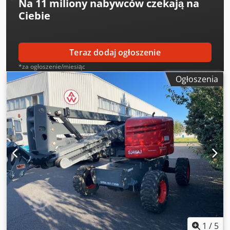
Na
11 miliony nabywców
czekają na
Tslrea Opis: Urządzenie jest odnowione optycznie i
Ciebie
technicznie. Odnowiono konserwację, w tym inspekcję UVV.
Teraz dodaj ogłoszenie
*za ogłoszenie/miesiąc
Ogłoszenia
1
/
5