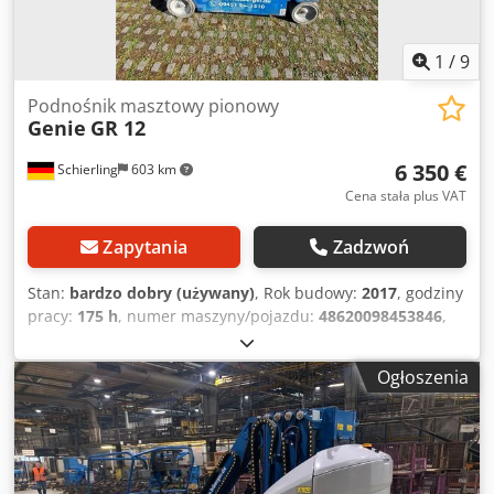
1
/
9
Podnośnik masztowy pionowy
Genie
GR 12
6 350 €
Schierling
603 km
Cena stała plus VAT
Zapytania
Zadzwoń
Stan:
bardzo dobry (używany)
, Rok budowy:
2017
, godziny
pracy:
175 h
, numer maszyny/pojazdu:
48620098453846
,
ładowność:
227 kg
, masa całkowita:
717 kg
, rodzaj paliwa:
elektryczny
, szerokość produktu (maks.):
750 mm
,
Ogłoszenia
wysokość robocza:
5 450 mm
, typ silnika: Elektryczny,
producent: Genie Cjdpfjzqcg Sox Alreha