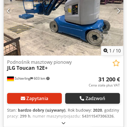
1
/
10
Podnośnik masztowy pionowy
JLG
Toucan 12E+
31 200 €
Schierling
603 km
Cena stała plus VAT
Zapytania
Zadzwoń
Stan:
bardzo dobry (używany)
, Rok budowy:
2020
, godziny
pracy:
299 h
, numer maszyny/pojazdu:
54311547306326
,
ładowność:
200 kg
, masa całkowita:
4 900 kg
, rodzaj