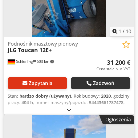
1
/
10
Podnośnik masztowy pionowy
JLG
Toucan 12E+
31 200 €
Schierling
603 km
Cena stała plus VAT
Zapytania
Zadzwoń
Stan:
bardzo dobry (używany)
, Rok budowy:
2020
, godziny
pracy:
404 h
, numer maszyny/pojazdu:
54443661787478
,
ładowność:
200 kg
, masa całkowita:
4 900 kg
, rodzaj
paliwa:
elektryczny
, szerokość produktu (maks.):
1 200
Ogłoszenia
mm
, wysokość robocza:
12 650 mm
, typ silnika:
Elektryczny, producent: JLG Chsdszqb Ibopfx Alroa