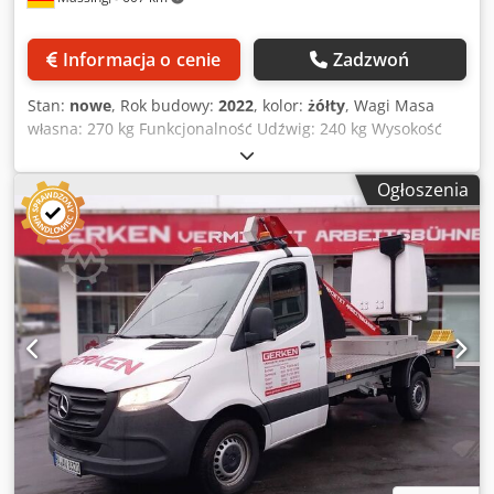
aluminiowy Ramię platformy ruchome o 180° Ogranicznik
momentu obciążenia Hydrauliczne podpory Składane
podpory z przodu, podpory pionowe z tyłu Lampka
Informacja o cenie
Zadzwoń
kierunkowskazu na kabinie kierowcy Urządzenie jest
technicznie odnowione i w pełni sprawne, przegląd TÜV i
Stan:
nowe
, Rok budowy:
2022
, kolor:
żółty
, Wagi Masa
badanie bezpieczeństwa zostaną zaktualizowane.
własna: 270 kg Funkcjonalność Udźwig: 240 kg Wysokość
Wszystkie dokumenty są dostępne. Zapewnione są serwis i
robocza: 380 cm Wymiary platformy roboczej: 120 x 70 x
dostawa części zamiennych. Dlaczego nie podajemy cen?
172 cm Oznakowanie CE: tak Stan Ogólny stan: bardzo
Nasze ceny częściowo zależą od oczekiwań klienta
Ogłoszenia
dobry Stan techniczny: bardzo dobry Stan wizualny:
dotyczących stopnia odnowienia wizualnego i technicznego
bardzo dobry Dodatkowe informacje Warunki dostawy:
lub ewentualnych dodatkowych elementów wyposażenia.
EXW Kraj produkcji: FR Dodatkowe informacje W celu
Klienci chętnie korzystają z tych indywidualnych
uzyskania dodatkowych informacji prosimy o kontakt z
możliwości konfiguracji. Odpowiemy na wszystkie pytania
firmą Rothlehner Arbeitsbühnen GmbH. Csdpfxexpcy As
podczas osobistej konsultacji.
Alrsha Nowy, magazynowy model, rok produkcji 2022
Platforma nożycowa „Push-Around”, do ręcznego
przemieszczania Wysokość robocza: 3,80 m Udźwig: 240 kg
/ 1 osoba Wymiary platformy: 1,04 m x 0,57 m Masa
własna: ok. 270 kg Promień skrętu: 1,20 m (zewnętrzny)
Szerokość do przejazdu: 0,70 m Wysokość do przejazdu:
1,72 m Długość całkowita: 1,20 m Prześwit: 0,05 m
Malowanie: żółte Napęd akumulatorowy 12 V, ładowarka w