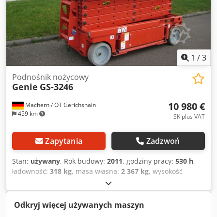
odnowiony. Inspekcja UVV odnowiona.
1
/
3
Podnośnik nożycowy
Genie
GS-3246
10 980 €
Machern / OT Gerichshain
459 km
SK plus VAT
Zapytania
Zadzwoń
Stan:
używany
, Rok budowy:
2011
, godziny pracy:
530 h
,
ładowność:
318 kg
, masa własna:
2 367 kg
, wysokość
konstrukcyjna:
1 830 mm
, całkowita długość:
2 440 mm
, typ
napędu:
Elektro
, szerokość konstrukcji:
1 160 mm
,
wysokość robocza:
11 780 mm
, Podnośnik nożycowy Stan:
Odkryj więcej używanych maszyn
gotowy do użycia i w pełni funkcjonalny Stan techniczny: