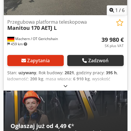
1
/
6
Przegubowa platforma teleskopowa
Manitou
170 AETJ L
39 980 €
Machern / OT Gerichshain
459 km
SK plus VAT
Zapytania
Zadzwoń
Stan:
używany
, Rok budowy:
2021
, godziny pracy:
395 h
,
ładowność:
200 kg
, masa własna:
6 910 kg
, wysokość
konstrukcyjna:
2 004 mm
, całkowita długość:
5 120 mm
, typ
napędu:
Elektro
, zasięg ramienia:
9 430 mm
, szerokość
konstrukcji:
1 750 mm
, wysokość robocza:
16 900 mm
,
Przegubowa platforma teleskopowa Stan: gotowy do użycia
i w pełni funkcjonalny Stan techniczny: bardzo dobry Typ
opon przednich: bez oznakowania Opony przednie Stan:
80 - 100% Opony tylne Typ: bez oznaczeń Opony tylne
Ogłaszaj już od 4,49 €
*
Stan: 80 - 100% Typ akumulatora: PzS Chsdpfx Aoumy R