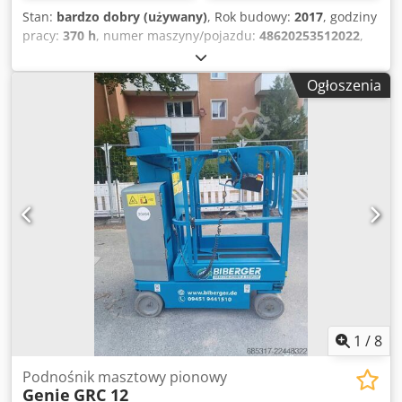
Stan:
bardzo dobry (używany)
, Rok budowy:
2017
, godziny
pracy:
370 h
, numer maszyny/pojazdu:
48620253512022
,
ładowność:
227 kg
, masa całkowita:
950 kg
, rodzaj paliwa:
elektryczny
, szerokość produktu (maks.):
800 mm
,
Ogłoszenia
wysokość robocza:
5 660 mm
, typ silnika: Elektryczny,
producent: Genie Chedpfx Alszqchijrea
1
/
8
Podnośnik masztowy pionowy
Genie
GRC 12