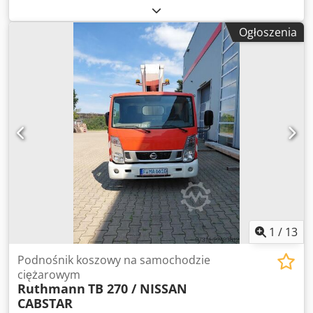
Używanych, aby uzyskać więcej informacji. Chodpfxszrrxte
Alroa
Ogłoszenia
1
/
13
Podnośnik koszowy na samochodzie
ciężarowym
Ruthmann
TB 270 / NISSAN
CABSTAR