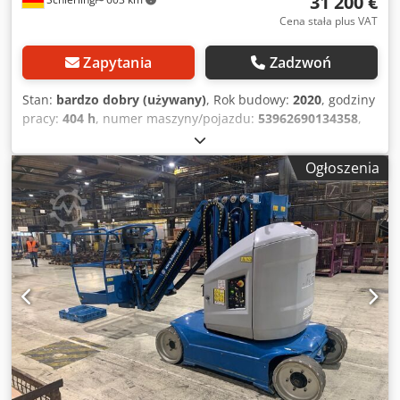
31 200 €
Cena stała plus VAT
Zapytania
Zadzwoń
Stan:
bardzo dobry (używany)
, Rok budowy:
2020
, godziny
pracy:
404 h
, numer maszyny/pojazdu:
53962690134358
,
ładowność:
200 kg
, masa całkowita:
4 900 kg
, rodzaj
paliwa:
elektryczny
, szerokość produktu (maks.):
1 200
Ogłoszenia
mm
, wysokość robocza:
12 650 mm
, typ silnika:
Elektryczny, producent: JLG Chjdpey T T Eaofx Alroa