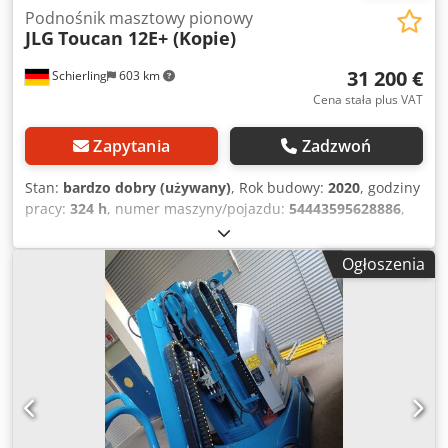
Podnośnik masztowy pionowy
JLG
Toucan 12E+ (Kopie)
31 200 €
Schierling
603 km
Cena stała plus VAT
Zapytania
Zadzwoń
Stan:
bardzo dobry (używany)
, Rok budowy:
2020
, godziny
pracy:
324 h
, numer maszyny/pojazdu:
54443595628886
,
ładowność:
200 kg
, masa całkowita:
4 900 kg
, rodzaj
paliwa:
elektryczny
, szerokość produktu (maks.):
1 200
Ogłoszenia
mm
, wysokość robocza:
12 650 mm
, typ silnika:
Elektryczny, producent: JLG Csdpjzqb H Rofx Alrjha