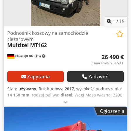
Maksymalna prędkość jazdy na drodze: 4 km/h -
Maksymalna prędkość jazdy na szynach: 18 km/h - Obrot
kosza: 90 stopni
1
/
15
Podnośnik koszowy na samochodzie
ciężarowym
Multitel
MT162
26 490 €
Neuss
861 km
Cena stała plus VAT
Zapytania
Zadzwoń
Stan:
używany
, Rok budowy:
2017
, wysokość podnoszenia:
14 150 mm
, rodzaj paliwa:
diesel
, Wagi Masa własna: 3290
kg Funkcjonalność Udźwig: 300 kg Wysokość robocza: 1615
cm Szerokość robocza: 220 cm Certyfikat CE: tak Stan
Ogłoszenia
Ogólny stan: przeciętny Stan techniczny: przeciętny Stan
wizualny: przeciętny Dodatkowe informacje Warunki
dostawy: EXW Maksymalny kąt wychylenia platformy