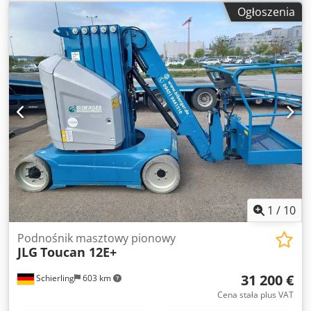
paliwa:
elektryczny
, szerokość produktu (maks.):
1 200
Ogłoszenia
mm
, wysokość robocza:
12 650 mm
, typ silnika:
Elektryczny, producent: JLG Csdpfxezqcgfj Alrsha
1
/
10
Podnośnik masztowy pionowy
JLG
Toucan 12E+
31 200 €
Schierling
603 km
Cena stała plus VAT