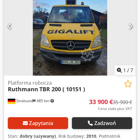
1
/
7
Platforma robocza
Ruthmann
TBR 200 ( 10151 )
33 900 €
Stralsund
485 km
35 900 €
Cena stała plus VAT
Zapytania
Zadzwoń
Stan:
dobry (używany)
, Rok budowy:
2010
, Podnośnik