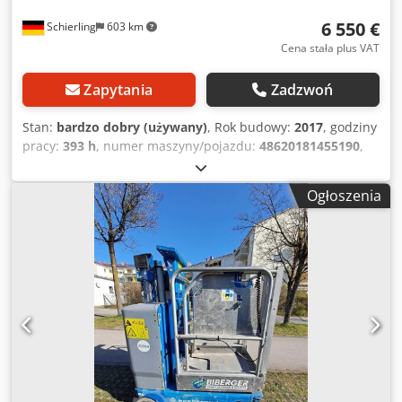
6 550 €
Schierling
603 km
Cena stała plus VAT
Zapytania
Zadzwoń
Stan:
bardzo dobry (używany)
, Rok budowy:
2017
, godziny
pracy:
393 h
, numer maszyny/pojazdu:
48620181455190
,
ładowność:
227 kg
, masa całkowita:
950 kg
, rodzaj paliwa:
elektryczny
, szerokość produktu (maks.):
800 mm
,
Ogłoszenia
wysokość robocza:
5 660 mm
, typ silnika: Elektryczny,
producent: Genie Cedpfxozqchcj Alreha