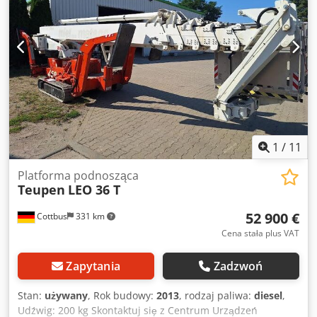
1
/
11
Platforma podnosząca
Teupen
LEO 36 T
52 900 €
Cottbus
331 km
Cena stała plus VAT
Zapytania
Zadzwoń
Stan:
używany
, Rok budowy:
2013
, rodzaj paliwa:
diesel
,
Udźwig: 200 kg Skontaktuj się z Centrum Urządzeń