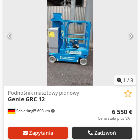
1
/
8
Podnośnik masztowy pionowy
Genie
GRC 12
6 550 €
Schierling
603 km
Cena stała plus VAT
Zapytania
Zadzwoń