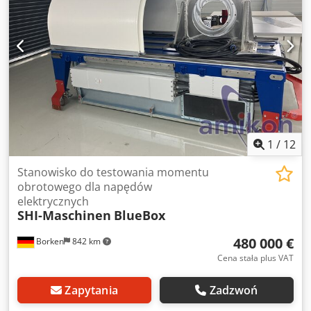
1
/
12
Stanowisko do testowania momentu
obrotowego dla napędów
elektrycznych
SHI-Maschinen
BlueBox
480 000 €
Borken
842 km
Cena stała plus VAT
Zapytania
Zadzwoń