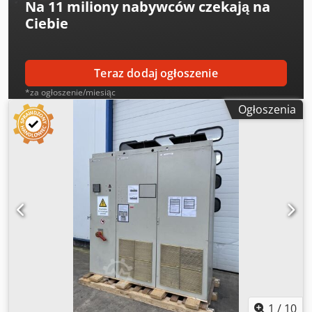
Na
11 miliony nabywców
czekają na
Ciebie
Teraz dodaj ogłoszenie
*za ogłoszenie/miesiąc
Ogłoszenia
1
/
10