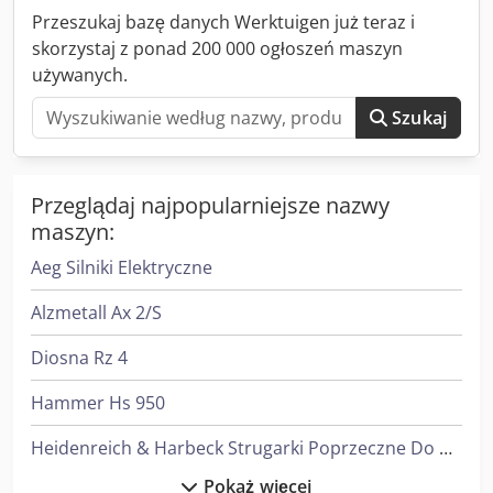
x 2550 mm Wymiary transportowe (szer. x wys. x gł.) 2430 x
Przeszukaj bazę danych Werktuigen już teraz i
1100 x 2700 mm Waga 1660 kg
skorzystaj z ponad 200 000 ogłoszeń maszyn
używanych.
Szukaj
Przeglądaj najpopularniejsze nazwy
maszyn:
Aeg Silniki Elektryczne
Alzmetall Ax 2/S
Diosna Rz 4
Hammer Hs 950
Heidenreich & Harbeck Strugarki Poprzeczne Do Przekładni Zębatych
Pokaż więcej
Heidenreich & Harbeck Wytaczarki Do Otworów Głębokich