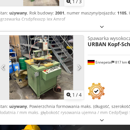
1
/
3
Stan:
używany
, Rok budowy:
2001
, numer maszyny/pojazdu:
1105
,
zgrzewarka Crsdpfexxzp Iex Amrof
Spawarka wysokocz
URBAN
Kopf-Sc
Ennepetal
817 km
1
/
4
Stan:
używany
, Powierzchnia formowania maks. (długość, szerokoś
dodatnia / mm maks. głębokość rysowania ujemna / mm Cedpfjwgi Si