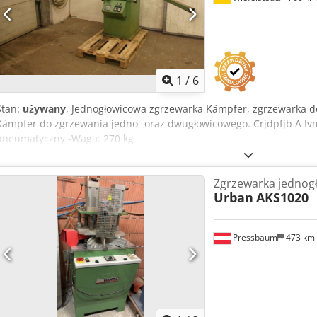
1
/
6
Stan:
używany
, Jednogłowicowa zgrzewarka Kämpfer, zgrzewarka d
Kämpfer do zgrzewania jedno- oraz dwugłowicowego. Crjdpfjb A Iv
pneumatyczny -Waga: 270 kg
Zgrzewarka jednog
Urban
AKS1020
Pressbaum
473 km