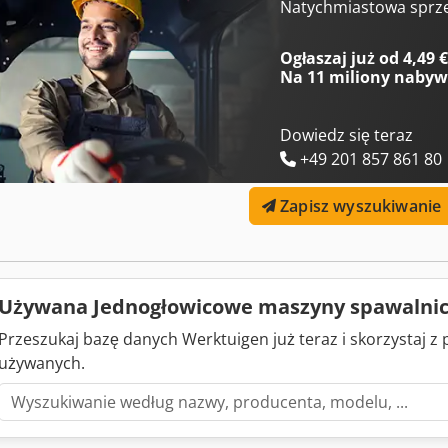
Natychmiastowa sprz
Ogłaszaj już od 4,49 
Na
11 miliony naby
Dowiedz się teraz
+49 201 857 861 80
Zapisz wyszukiwanie
Używana Jednogłowicowe maszyny spawalni
Przeszukaj bazę danych Werktuigen już teraz i skorzystaj 
używanych.