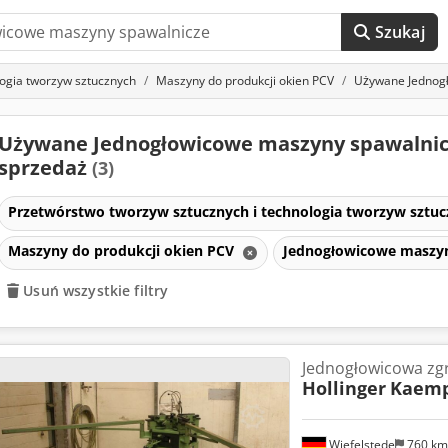
Szukaj
logia tworzyw sztucznych
Maszyny do produkcji okien PCV
Używane Jednog
Używane Jednogłowicowe maszyny spawalnic
sprzedaż
(3)
Przetwórstwo tworzyw sztucznych i technologia tworzyw sztu
Maszyny do produkcji okien PCV
Jednogłowicowe maszy
Usuń wszystkie filtry
Jednogłowicowa zg
Hollinger
Kaemp
Wiefelstede
760 k