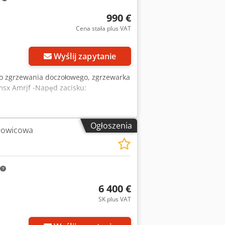
990 €
Cena stała plus VAT
Wyślij zapytanie
o zgrzewania doczołowego, zgrzewarka
msx Amrjf -Napęd zacisku:
Ogłoszenia
łowicowa
6 400 €
SK plus VAT