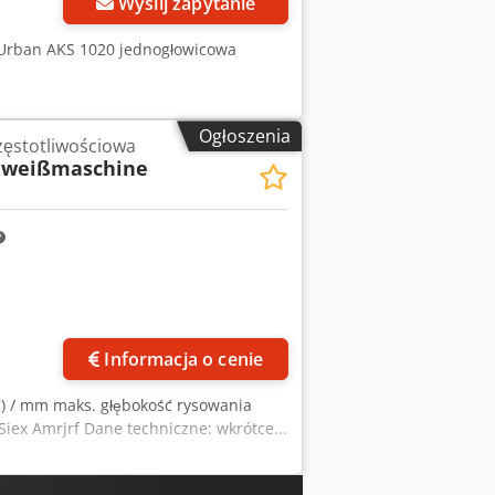
Wyślij zapytanie
 Urban AKS 1020 jednogłowicowa
Ogłoszenia
ęstotliwościowa
hweißmaschine
Informacja o cenie
ć) / mm maks. głębokość rysowania
ex Amrjrf Dane techniczne: wkrótce...