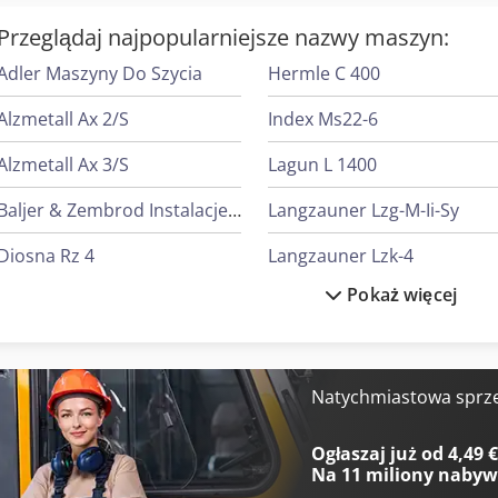
Przeglądaj najpopularniejsze nazwy maszyn:
Adler Maszyny Do Szycia
Hermle C 400
Alzmetall Ax 2/S
Index Ms22-6
Alzmetall Ax 3/S
Lagun L 1400
Baljer & Zembrod Instalacje Do Drewna Okrągłego
Langzauner Lzg-M-Ii-Sy
Diosna Rz 4
Langzauner Lzk-4
Pokaż więcej
Fischer & Krecke Maszyny Do Worków
Linde L 10
Gildemeister Twin 65
Linde L 12
Heidenreich & Harbeck Strugarki Poprzeczne Do Przekładni Zębatych
Mark Sprężarki
Natychmiastowa sprz
Heidenreich & Harbeck Wytaczarki Do Otworów Głębokich
Mercedes-Benz V
Ogłaszaj już od 4,49 
Na
11 miliony naby