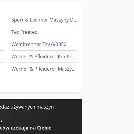
Sperr & Lechner Maszyny Do Cięcia
Tec Freetec
Weinbrenner Tsv 6/3050
Werner & Pfleiderer Kontenery
Werner & Pfleiderer Maszyny Do Podziału Ciasta I Do Efektów
Yeong Chin Machinery Industries Co. Ltd. (Ycm) Nfx400A
Yeong Chin Machinery Industries Co. Ltd. (Ycm) Tv188B
edaż używanych maszyn
€
*
wców
czekają na Ciebie