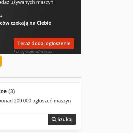
edaż używanych maszyn
€
*
wców
czekają na Ciebie
Teraz dodaj ogłoszenie
*za ogłoszenie/miesiąc
cze
(3)
z ponad 200 000 ogłoszeń maszyn
Szukaj