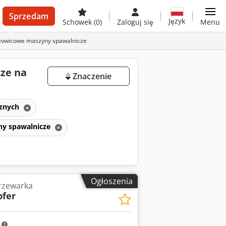
Sprzedam
Język
Schowek
(0)
Zaloguj się
Menu
łowicowe maszyny spawalnicze
ze na
Znaczenie
cznych
ny spawalnicze
Ogłoszenia
rzewarka
fer
m