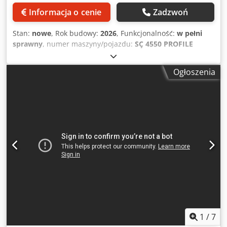
Informacja o cenie
Zadzwoń
Stan:
nowe
, Rok budowy:
2026
, Funkcjonalność:
w pełni
sprawny
, numer maszyny/pojazdu:
SÇ 4550 PROFILE
CUTTING AN PROCESSING CENTER ( 9 AXIS & 10 STATION
)
, - W profilach aluminiowych i PVC; rowkowanie, wiercenie
Ogłoszenia
otworów, znakowanie, cięcie pod różnymi kątami itp.
Możliwość wykonywania operacji - 10 specjalnych silników
wrzecionowych chłodzonych powietrzem do szybkiej
obróbki aluminium - Prędkości osi średnio 120 m/min -
Precyzyjna 3-osiowa stacja mocowania profili - Pojemność
podawania profili 7 szt. - Maksymalna długość obróbki
profili 6500 milimetrów / minimalna 600 milimetrów
Dksdpfxjrcm Ruo Anpjr - Automatyczne wykrywanie
długości profilu - Łatwo regulowany, przyjazny dla
użytkownika interfejs oparty na systemie Windows -
Transfer danych przez USB, system zdalnego
monitorowania online - Obsługa połączeń zdalnych - Ekran
dotykowy o przekątnej 23,8" i wysokiej wydajności - 30 -
150 stopni, +- 0,1 stopnia serwosterowany zespół tnący
1
/
7
zapewniający precyzyjne cięcie - Transport pociętych profili