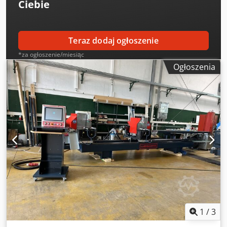
Ciebie
Teraz dodaj ogłoszenie
*za ogłoszenie/miesiąc
Ogłoszenia
1
/
3