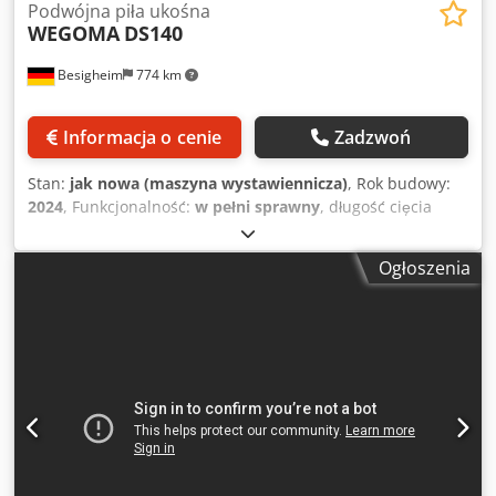
Podwójna piła ukośna
WEGOMA
DS140
Besigheim
774 km
Informacja o cenie
Zadzwoń
Stan:
jak nowa (maszyna wystawiennicza)
, Rok budowy:
2024
, Funkcjonalność:
w pełni sprawny
, długość cięcia
(maks.):
4 100 mm
, Piła dwuskosowa z 3-osiowym
sterowaniem na sprzedaż. Zakres odchylenia
Ogłoszenia
bezstopniowo od 45° do -45°. Średnica tarczy 500 mm.
Maszyna gotowa do pracy. Djdozccwpepfx Anpskr