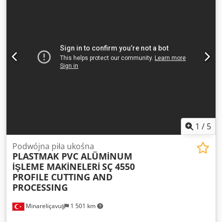
cięcia 2 listew jednocześnie. • System przenośników 2,5 m
po prawej/lewej stronie dla długich listew. • Mechanizm
regulacji ząbków listwy. • Pneumatyczny system
mocowania. • Możliwość zamontowania piły z diamentową
końcówką do cięcia listew aluminiowych na życzenie (z
systemem chłodzenia). • Pistolet powietrzny. • Regulowana
prędkość cięcia. • Możliwość podłączenia cyfrowego
miernika. • Możliwość pracy z bezprzewodową stacją
pomiarową Bluetooth.
1
/
5
Podwójna piła ukośna
PLASTMAK PVC ALÜMİNUM
İŞLEME MAKİNELERİ
SÇ 4550
PROFILE CUTTING AND
PROCESSING
Minareliçavuş
1 501 km