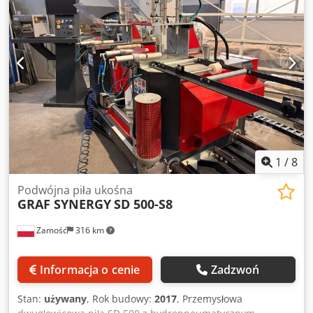
1
/
8
Podwójna piła ukośna
GRAF SYNERGY
SD 500-S8
Zamość
316 km
Informacja o cenie
Zadzwoń
Stan:
używany
, Rok budowy:
2017
, Przemysłowa