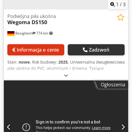
1
/
3
Podwójna piła ukośna
Wegoma
DS150
Besigheim
774 km
Informacja o cenie
Zadzwoń
Stan:
nowe
, Rok budowy:
2025
, Uniwersalna dwugłowicowa
piła ukośna do PVC, aluminium i drewna. Tysiące
zadowolonych klientów na całym świecie są zgodni: jakość
serii WEGOMA DS jest bezkonkurencyjna w branży.
Ogłoszenia
Najnowszy model z naszej serii DS oferuje większą
wydajność cięcia przy zachowaniu tej samej jakości i
precyzji. Maszyna magazynowa: sprzedaż zastrzeżona do
czasu potwierdzenia dostępności • Głębokość cięcia 190
mm na stole przy tarczach pił 550 mm • Ustawianie
pośrednich kątów cięcia płynne i łatwo blokowane •
Pneumatyczny obrót w standardzie • Hydropneumatyczny
posuw piły z płynną regulacją • Łoże maszyny bez skręceń