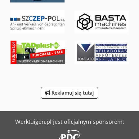
Sperr & Lechner Maszyny Do Cięcia
Tec Freetec
Weinbrenner Tsv 6/3050
Werner & Pfleiderer Kontenery
Werner & Pfleiderer Maszyny Do Podziału Ciasta I Do Efektów
Weyrauch Sw 32 G
Yeong Chin Machinery Industries Co. Ltd. (Ycm) Nfx400A
Reklamuj się tutaj
Yeong Chin Machinery Industries Co. Ltd. (Ycm) Tv188B
Werktuigen.pl jest oficjalnym sponsorem: