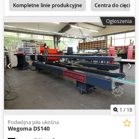
Przeznaczona do profili aluminiowych i PVC Tarcze Ø 500
Kompletne linie produkcyjne
Centra do cięcia i
mm Otwór tarczy Ø 30 mm Prędkość obrotowa: 2250
obr./min Moc zainstalowana: 6,2 kW Dksdpfx Aozaa
Ogłoszenia
Tionpsr Zasilanie trójfazowe: 400 V Ciśnienie robocze: 7
bar Waga: 1250 kg
1
/
18
Podwójna piła ukośna
Wegoma
DS140