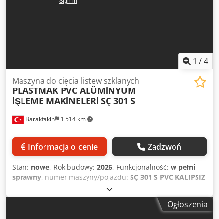
Dksdpfx Ansxta Sqeper • Zakres obrotu obu jednostek: 45°
do wewnątrz, 90°, 135° na zewnątrz • Szlifowany stół pilarki
/ płyta podtrzymująca • Bezpośredni system pomiaru
położenia (czujnik magnetyczny) we wszystkich wariantach
• Napędy i sterowanie JETTER • 15-calowy panel dotykowy
przemysłowy (IP65)
1
/
4
Maszyna do cięcia listew szklanych
PLASTMAK PVC ALÜMİNYUM
İŞLEME MAKİNELERİ
SÇ 301 S
Barakfakih
1 514 km
Informacja o cenie
Zadzwoń
Stan:
nowe
, Rok budowy:
2026
, Funkcjonalność:
w pełni
sprawny
, numer maszyny/pojazdu:
SÇ 301 S PVC KALIPSIZ
MODEL (MOLDLESS) CAM ÇITASI KESME MAKİNASI
, •
Zgodność z normami CE. • Cięcie profili listew PVC pod
Ogłoszenia
kątem 45° za pomocą 4 pił. • Ustawienie na 12 różnych
rodzajów cięć listew. Dkedpfjq U Tbrex Anpsr • Możliwość