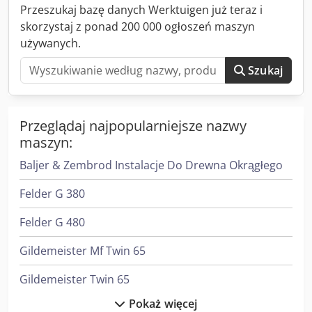
wspierająca profil przenośnika po prawej/lewej stronie •
Przeszukaj bazę danych Werktuigen już teraz i
Jednostka wspomagająca profil między głowicami tnącymi •
skorzystaj z ponad 200 000 ogłoszeń maszyn
System chłodzenia piły ze spryskiwaczem • 2 pionowe
używanych.
imadła • 4 poziome imadła • Pistolet pneumatyczny OPCJE
Dedpfxeramvae Anpokr • Drukarka kodów kreskowych •
Szukaj
Przesyłanie listy cięć przez pamięć USB •
Hydropneumatyczny ruch piły z kontrolą hydro-check
Przeglądaj najpopularniejsze nazwy
maszyn:
Baljer & Zembrod Instalacje Do Drewna Okrągłego
Felder G 380
Felder G 480
Gildemeister Mf Twin 65
Gildemeister Twin 65
Pokaż więcej
Heidenreich & Harbeck Strugarki Poprzeczne Do Przekładni Zębatych