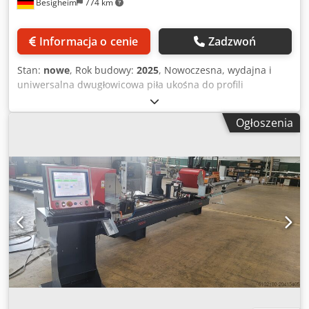
Besigheim
774 km
Informacja o cenie
Zadzwoń
Stan:
nowe
, Rok budowy:
2025
, Nowoczesna, wydajna i
uniwersalna dwugłowicowa piła ukośna do profili
drewnianych, aluminiowych oraz z tworzyw sztucznych.
Maszyna magazynowa: Sprzedaż zastrzeżona – dostępność
Ogłoszenia
może ulec zmianie. - Duży zakres cięcia (głębokość cięcia
przy stole 165 mm) - Możliwość podwójnego cięcia
Dkodpfjxta Tujx Anper - Płynna regulacja kątów pośrednich
- Pneumatyczne odchylanie w standardzie -
Hydropneumatyczny posuw piły z bezstopniową regulacją -
Łoże maszyny odporne na skręcanie - Zakres wychylenia
obu agregatów: 22,5° do wewnątrz, 90°, 135° na zewnątrz -
Szlifowany stół/piła oraz płyta robocza - Bezpośredni
system pomiaru pozycji (czujnik magnetyczny) we
wszystkich wariantach - Napędy i sterowanie marki JETTER
- Przemysłowy panel dotykowy 15″ (IP65) lub 5″