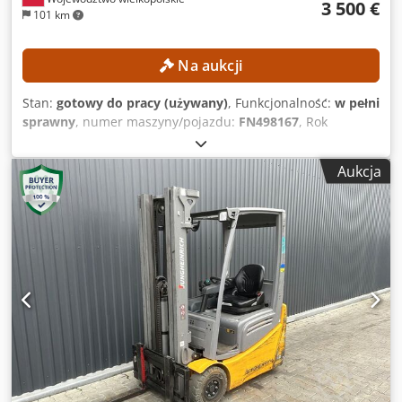
3 500 €
101 km
Na aukcji
Stan:
gotowy do pracy (używany)
, Funkcjonalność:
w pełni
sprawny
, numer maszyny/pojazdu:
FN498167
, Rok
budowy:
2015
, godziny pracy:
15 254 h
, wysokość
podnoszenia:
4 700 mm
, wolny skok podnoszenia:
1 490
Aukcja
mm
, typ masztu:
triplex
, wysokość konstrukcyjna:
2 132
mm
, Brak ceny minimalnej – gwarantowana sprzedaż za
najwyższą ofertę! DANE TECHNICZNE Swobodny
podnoszenie: 1490 mm Wysokość podnoszenia: 4700 mm
Wysokość konstrukcyjna: 2132 mm DANE MASZYNY Typ
masztu: Triplex Napięcie akumulatora: 48 V Pojemność
akumulatora: 625 Ah Rok produkcji akumulatora: 2015
Zawory hydrauliczne: 3./4. zawór na widłach Liczba
przepracowanych godzin: 15 254 h WYPOSAŻENIE Maszt
trójstopniowy ze swobodnym podnoszeniem 3./4. zawór
hydrauliczny na widłach Dedpozrlxgofx Acfjck Ładowarka
Numer referencyjny: SL9789SP