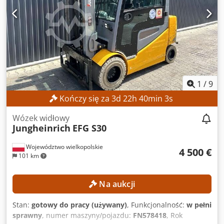
akumulatora: 930 Ah Rok produkcji akumulatora: 2017
Zawory hydrauliczne: 3./4. zawór Liczba przepracowanych
godzin: 1398 h Dsdpfx Acszrlvfefock WYPOSAŻENIE Boczny
przesuw Pozycjoner wideł Ładowarka w zestawie Numer
referencyjny: SL13606SP
1
/
9
Kończy się za
3
d
22
h
40
min
2
s
Wózek widłowy
Jungheinrich
EFG S30
Województwo wielkopolskie
4 500 €
101 km
Na aukcji
Stan:
gotowy do pracy (używany)
, Funkcjonalność:
w pełni
sprawny
, numer maszyny/pojazdu:
FN578418
, Rok