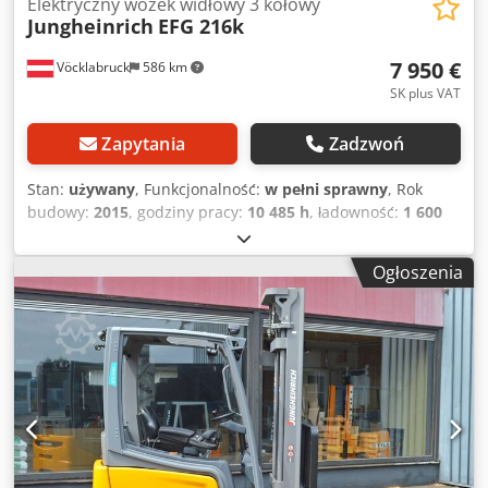
Elektryczny wózek widłowy 3 kołowy
Jungheinrich
EFG 216k
7 950 €
Vöcklabruck
586 km
SK plus VAT
Zapytania
Zadzwoń
Stan:
używany
, Funkcjonalność:
w pełni sprawny
, Rok
budowy:
2015
, godziny pracy:
10 485 h
, ładowność:
1 600
kg
, wysokość podnoszenia:
4 000 mm
, rodzaj paliwa:
elektryczny
, typ masztu:
duplex
, wysokość konstrukcyjna:
Ogłoszenia
2 600 mm
, typ napędu:
Elektro
, Elektryczny wózek widłowy
z trzema kołami Dodpfjuc Hzvjx Acfjck Środek ciężkości
ładunku: 500 Typ masztu: Duplex Stan: Gotowy do użycia i
w pełni sprawny Stan techniczny: dobry Opony przednie,
typ: Superelastik Opony tylne, typ: Superelastik Napięcie
akumulatora: 48 V Pojemność akumulatora: 625 Ah Rok
produkcji akumulatora: 2015 Opis: Boczny przesuw wideł,
3. zawór, tylne światło robocze, przednie światło robocze,
siatka ochronna ładunku, pełny swobodny podnos, lampa
bezpieczeństwa.