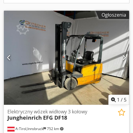
produkcji akumulatora: 2019 Pojemność akumulatora (Ah):
500 Napięcie akumulatora (V): 48 Wyposażenie: częściowa
Ogłoszenia
kabina (szyba przednia i dachowa), wycieraczka przednia,
przednie i tylne reflektory robocze LED. Uwagi: Pełny wolny
skok.
1
/
5
Elektryczny wózek widłowy 3 kołowy
Jungheinrich
EFG DF18
A-Tirol,Innsbruck
752 km