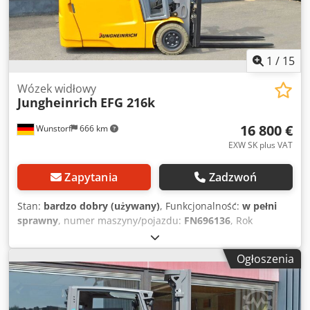
1
/
15
Wózek widłowy
Jungheinrich
EFG 216k
16 800 €
Wunstorf
666 km
EXW SK plus VAT
Zapytania
Zadzwoń
Stan:
bardzo dobry (używany)
, Funkcjonalność:
w pełni
sprawny
, numer maszyny/pojazdu:
FN696136
, Rok
budowy:
2023
, godziny pracy:
4 412 h
, ładowność:
1 600 kg
,
wysokość podnoszenia:
5 500 mm
, wolny skok
Ogłoszenia
podnoszenia:
1 800 mm
, środek ciężkości ładunku:
500
mm
, rodzaj paliwa:
elektryczny
, typ masztu:
triplex
,
pojemność baterii:
625 Ach
, napięcie akumulatora:
48 V
,
długość wideł:
1 150 mm
, Typ przedniej opony:
opony