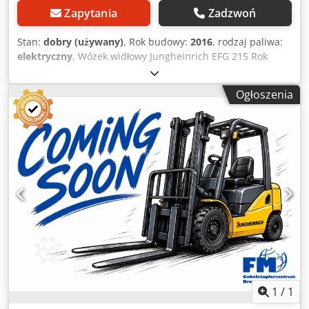
Zapytania
Zadzwoń
Stan:
dobry (używany)
, Rok budowy:
2016
, rodzaj paliwa:
elektryczny
, Wózek widłowy Jungheinrich EFG 215 Rok
produkcji: 2016 Rok produkcji – akumulator: 2021 Dodpszq
E Nisfx Acfeck Wysokość konstrukcyjna: 1,96 m Wysokość
Ogłoszenia
podnoszenia: 2,9 m Swobodny podnos Przesuwnik boczny
wraz z ładowarką
1
/
1