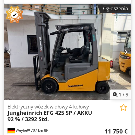
ładunku:
500 mm
, rodzaj paliwa:
elektryczny
, typ masztu:
Ogłoszenia
triplex
, wysokość konstrukcyjna:
2 290 mm
, napięcie
akumulatora:
80 V
, 5237257 Numer seryjny: FN566553
Dodjzp T U Ropfx Acfsck Dane akumulatora: 80 V, 620 Ah,
rok produkcji 2020.
1
/
9
Elektryczny wózek widłowy 4-kołowy
Jungheinrich
EFG 425 SP / AKKU
92 % / 3292 Std.
11 750 €
Weyhe
707 km