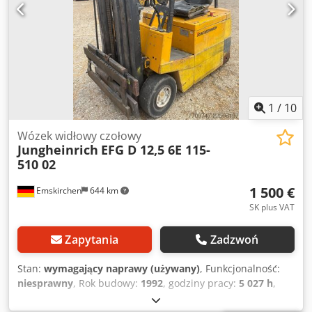
Rok produkcji: 2001 W razie jakichkolwiek pytań lub
potrzeby uzyskania dodatkowych informacji, prosimy o
kontakt.
1
/
10
Wózek widłowy czołowy
Jungheinrich
EFG D 12,5 6E 115-
510 02
1 500 €
Emskirchen
644 km
SK plus VAT
Zapytania
Zadzwoń
Stan:
wymagający naprawy (używany)
, Funkcjonalność:
niesprawny
, Rok budowy:
1992
, godziny pracy:
5 027 h
,
ładowność:
1 100 kg
, wysokość podnoszenia:
6 000 mm
,