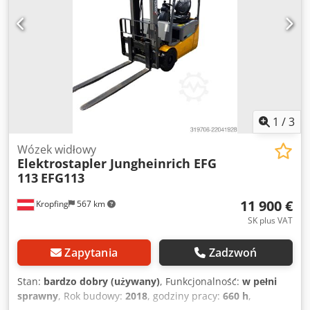
1
/
3
Wózek widłowy
Elektrostapler Jungheinrich EFG
113
EFG113
11 900 €
Kropfing
567 km
SK plus VAT
Zapytania
Zadzwoń
Stan:
bardzo dobry (używany)
, Funkcjonalność:
w pełni
sprawny
, Rok budowy:
2018
, godziny pracy:
660 h
,