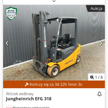
ładowność:
1 300 kg
, wysokość podnoszenia:
4 350 mm
,
wolny skok podnoszenia:
700 mm
, środek ciężkości
Aukcja
ładunku:
500 mm
, rodzaj paliwa:
elektryczny
, typ masztu:
inny
, typ przekładni:
automatyczny
, pojemność baterii:
805 Ach
, napięcie akumulatora:
24 V
, kolor:
żółty
,
Wyposażenie:
Oznakowanie CE, osłona głowy, pełna
historia serwisowa, przesuw boczny, widły do palet
, Tylko
660 motogodzin, elektryczny wózek widłowy Jungheinrich
EFG 113, wysokość podnoszenia 4000 mm, widły
1200x100x35 mm, dach ochronny dla operatora,
kratownica zabezpieczająca ładunek, regularne przeglądy,
rok produkcji 2018. Dcodpfxszazmks Acfok
1
/
8
Kończy się za
3
d
22
h
5
min
2
s
Wózek widłowy
Jungheinrich
EFG 318
Województwo wielkopolskie