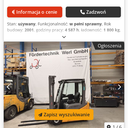
Informacja o cenie
Zadzwoń
Stan:
używany
, Funkcjonalność:
w pełni sprawny
, Rok
budowy:
2001
, godziny pracy:
4 587 h
, ładowność:
1 800 kg
,
wysokość podnoszenia:
3 500 mm
, typ masztu:
duplex
,
wysokość konstrukcyjna:
2 260 mm
, długość wideł:
1 200
Ogłoszenia
mm
, Elektryczny wózek widłowy 3-kołowy Punkt ciężkości
ładunku: 500 Szerokość wideł: 100 mm Grubość wideł: 50
mm Typ masztu: Duplex Stan: Gotowy do pracy i w pełni
sprawny Stan techniczny: dobry Stan ogumienia
przedniego: 80 - 100% Stan ogumienia tylnego: 80 - 100%
Dodpfx Acezrcmnefjck Napięcie baterii: 48V Pojemność
baterii: 625Ah Rok produkcji baterii: 2017 Boczne
przesuwanie wideł, 3. zawór, 4. zawór, przednie reflektory
robocze, osłona dachowa, lusterko wewnętrzne, 3 koła,
fotel, POMARAŃCZOWA LAMPA OBROTOWA
Zapisz wyszukiwanie
1
/
6