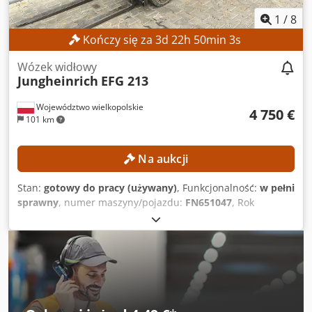
1
/
8
Kończy się za
3
d
22
h
50
min
2
s
Wózek widłowy
Jungheinrich
EFG 213
Województwo wielkopolskie
4 750 €
101 km
Na aukcji
Stan:
gotowy do pracy (używany)
, Funkcjonalność:
w pełni
sprawny
, numer maszyny/pojazdu:
FN651047
, Rok
budowy:
2021
, godziny pracy:
17 268 h
, wysokość
podnoszenia:
4 700 mm
, wolny skok podnoszenia:
1 535
mm
, typ masztu:
triplex
, wysokość konstrukcyjna:
2 125
mm
, Wyposażenie:
przesuw boczny
, Brak minimalnej ceny
– gwarantowana sprzedaż za najwyższą ofertę! DANE
TECHNICZNE Wysokość podnoszenia: 4700 mm Wysokość
konstrukcyjna: 2125 mm Swobodny skok: 1535 mm DANE