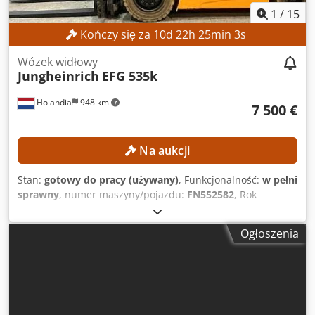
1
/
15
Kończy się za
10
d
22
h
25
min
2
s
Wózek widłowy
Jungheinrich
EFG 535k
Holandia
948 km
7 500 €
Na aukcji
Stan:
gotowy do pracy (używany)
, Funkcjonalność:
w pełni
sprawny
, numer maszyny/pojazdu:
FN552582
, Rok
budowy:
2017
, godziny pracy:
4 812 h
, ładowność:
3 500 kg
,
wysokość podnoszenia:
5 010 mm
, wolny skok
Ogłoszenia
podnoszenia:
1 780 mm
, typ masztu:
triplex
, długość
wideł:
1 600 mm
, SZCZEGÓŁY TECHNICZNE Udźwig: 3500
kg Wysokość podnoszenia: 5010 mm Swobodny skok wideł:
1780 mm Wysokość przejazdu: 2350 mm Długość wideł:
1600 mm Minimalna szerokość wideł: 560 mm Maksymalna
szerokość wideł: 2080 mm SZCZEGÓŁY MASZYNY Maszt: