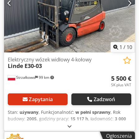
1
/
10
Elektryczny wózek widłowy 4-kołowy
Linde
E30-03
5 500 €
Strzałkowo
99 km
SK plus VAT
Zapytania
Zadzwoń
Stan:
używany
, Funkcjonalność:
w pełni sprawny
, Rok
budowy:
2005
, godziny pracy:
15 117 h
, ładowność:
3 000
kg
, wysokość podnoszenia:
3 450 mm
, rodzaj paliwa:
elektryczny
, typ masztu:
Simplex
, wysokość konstrukcyjna:
Ogłoszenia
2 448 mm
, typ napędu:
Elektro
, Elektryczny wózek widłowy