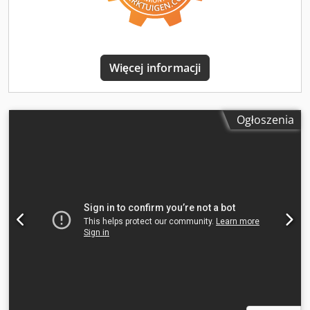
świetlna, akumulator 80V/775Ah z 2018 roku, zintegrowana
ładowarka, opony SE, instrukcja obsługi w zestawie. Stan
techniczny w momencie sprzedaży: Wózek widłowy został
gruntownie wyremontowany! Przeprowadzono
kompleksowy przegląd! Nowe, bezusterkowe wyniki
Więcej informacji
kontroli UVV! Dostawa: W idealnym stanie! 20 lat
doświadczenia zawodowego! OGLĘDZINY I JAZDA PRÓBNA:
Po wcześniejszym uzgodnieniu terminu, w godzinach
Ogłoszenia
otwarcia: od poniedziałku do piątku. Możliwość w
godzinach 8:00–18:00. W sobotę od 8:00 do 13:00.
TRANSPORT: Codpfxozlunko Agnerf Dostępna jest tania
opcja transportu na niskopojazdowym lub plandekowym
samochodzie ciężarowym.