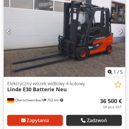
Stan: gotowy do użycia i w pełni funkcjonalny Cedpfx Agju
Adrbjnorf Stan techniczny: dobry Przesuw boczny,
pozycjoner wideł, 3. zawór, 4. zawór, ogrzewanie, pełna
kabina,
1
/
5
Elektryczny wózek widłowy 4-kołowy
Linde
E30 Batterie Neu
36 500 €
Oberschweinbach
702 km
SK plus VAT
Zapytania
Zadzwoń