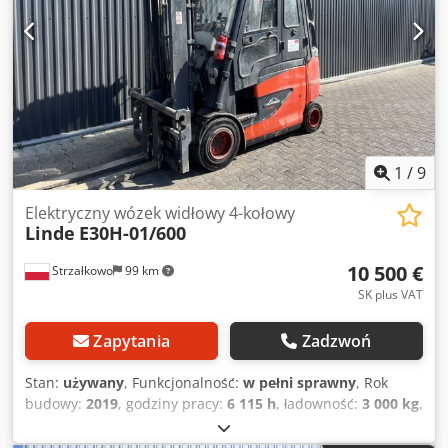
1
/
9
Elektryczny wózek widłowy 4-kołowy
Linde
E30H-01/600
10 500 €
Strzałkowo
99 km
SK plus VAT
Zapytania
Zadzwoń
Stan:
używany
, Funkcjonalność:
w pełni sprawny
, Rok
budowy:
2019
, godziny pracy:
6 115 h
, ładowność:
3 000 kg
,
wysokość podnoszenia:
4 495 mm
, rodzaj paliwa:
elektryczny
, typ masztu:
Simplex
, wysokość konstrukcyjna: