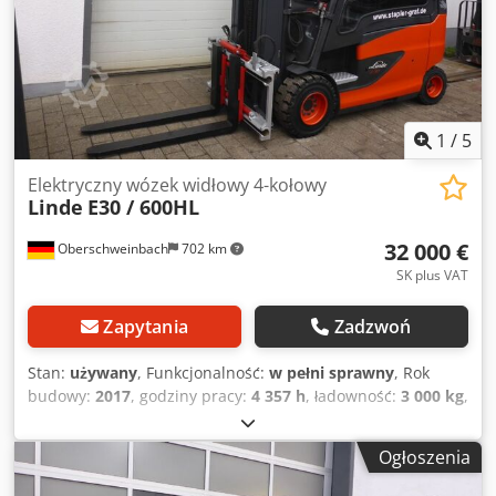
1
/
5
Elektryczny wózek widłowy 4-kołowy
Linde
E30 / 600HL
32 000 €
Oberschweinbach
702 km
SK plus VAT
Zapytania
Zadzwoń
Stan:
używany
, Funkcjonalność:
w pełni sprawny
, Rok
budowy:
2017
, godziny pracy:
4 357 h
, ładowność:
3 000 kg
,
wysokość podnoszenia:
6 880 mm
, rodzaj paliwa:
elektryczny
, typ masztu:
triplex
, wysokość konstrukcyjna:
Ogłoszenia
2 974 mm
, typ napędu:
Elektro
, Elektryczny 4-kołowy
wózek widłowy Środek ciężkości: 600 Typ masztu: Triplex