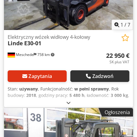
przesuw boczny, 3. zawór, 4. zawór, tylne światła robocze,
przednie światła robocze,
1
/
7
Elektryczny wózek widłowy 4-kołowy
Linde
E30-01
22 950 €
Meschede
758 km
SK plus VAT
Zapytania
Zadzwoń
Stan:
używany
, Funkcjonalność:
w pełni sprawny
, Rok
budowy:
2018
, godziny pracy:
5 480 h
, ładowność:
3 000 kg
,
wysokość podnoszenia:
4 680 mm
, wolny skok
podnoszenia:
1 500 mm
, rodzaj paliwa:
elektryczny
, typ
Ogłoszenia
masztu:
triplex
, wysokość konstrukcyjna:
2 200 mm
, typ
napędu:
Elektro
, Elektryczny 4-kołowy wózek widłowy
Środek ciężkości: 500 Klasa ISO: Klasa ISO 3 = 2 500 - 4 999
kg Typ masztu: Triplex Stan techniczny: dobry Crodpfjvll