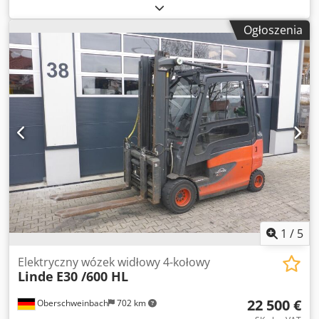
wysokość podnoszenia:
4 830 mm
, rodzaj paliwa:
elektryczny
, typ masztu:
triplex
, wysokość konstrukcyjna:
Ogłoszenia
2 224 mm
, typ napędu:
Elektro
, Elektryczny wózek widłowy
4-kołowy Punkt ciężkości ładunku: 600 Codpfxou Adpto
Agnsrf Typ masztu: Triplex Stan: Gotowy do pracy i w pełni
sprawny Stan techniczny: dobry Przesuw boczny,
urządzenie do regulacji wideł, 3. zawór, 4. zawór, przednia
szyba, półkabina, pełna kabina, pełny wolny skok,
1
/
5
Elektryczny wózek widłowy 4-kołowy
Linde
E30 /600 HL
22 500 €
Oberschweinbach
702 km