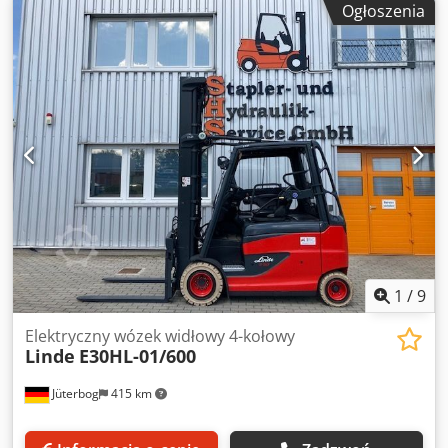
Ogłoszenia
2 924 mm
, typ napędu:
Elektro
, Elektryczny 4-kołowy
wózek widłowy Klasa ISO: Klasa ISO 3 = 2 500 - 4 999 kg
Cedpfxowmt Nro Agnerf Typ masztu: Standardowy Stan:
gotowy do użycia i w pełni funkcjonalny Stan techniczny:
dobry Napięcie akumulatora: 80V Przesuw boczny,
pozycjoner wideł, ogrzewanie, pełna kabina,
1
/
9
Elektryczny wózek widłowy 4-kołowy
Linde
E30HL-01/600
Jüterbog
415 km