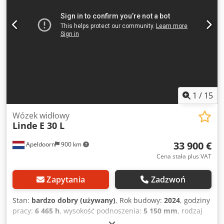
przednie typ: superelastyczne Opony przednie stan: 80 -
100% Opony tylne typ: superelastyczne Opony tylne stan:
80 - 100% Typ baterii: PzS Rok produkcji baterii: 2019 Stan
baterii: 80 - 100% Opis: Pojazd jest poddawany
przeglądowi UVV. Przed dostawą maszyna przechodzi
serwis i jest czyszczona. Na życzenie możliwe lakierowanie
za dopłatą. Chwytak do beczek, przesuw boczny, 3. zawór,
4. zawór, lampy robocze tylne, lampy robocze przednie,
półkabina, pełny wolny skok, joystick, Credpfszf Sa Rex
1
/
15
Agnjf
Wózek widłowy
Linde
E 30 L
33 900 €
Apeldoorn
900 km
Cena stała plus VAT
Zapytania
Zadzwoń
Stan:
bardzo dobry (używany)
, Rok budowy:
2024
, godziny
pracy:
6 465 h
, wysokość podnoszenia:
5 150 mm
, rodzaj
paliwa:
elektryczny
, typ masztu:
triplex
, napięcie