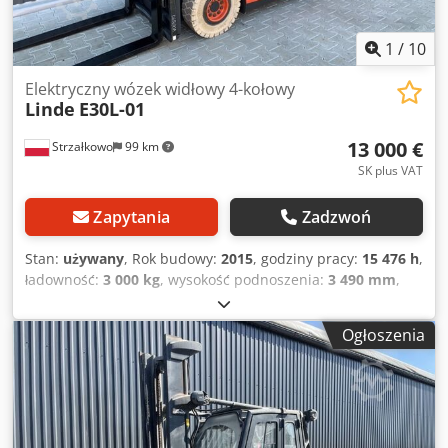
z przodu, ogrzewanie, pełna kabina, lusterko wewnętrzne,
lampa ostrzegawcza obrotowa, tapicerka siedziska z
tkaniny, system BlueSpot z przodu i z tyłu, sterowanie
1
/
10
jedną dźwignią
Elektryczny wózek widłowy 4-kołowy
Linde
E30L-01
13 000 €
Strzałkowo
99 km
SK plus VAT
Zapytania
Zadzwoń
Stan:
używany
, Rok budowy:
2015
, godziny pracy:
15 476 h
,
ładowność:
3 000 kg
, wysokość podnoszenia:
3 490 mm
,
typ masztu:
Simplex
, wysokość konstrukcyjna:
2 416 mm
,
typ napędu:
Elektro
, Elektryczny 4-kołowy wózek widłowy
Ogłoszenia
Klasa ISO: Klasa ISO 3 = 2 500 - 4 999 kg Typ masztu:
standardowy Stan techniczny: dobry Napięcie
akumulatora: 80 V Rok produkcji baterii: 2019 Przesuw
boczny, Csdet S Rb Hspfx Agnsrf 3. zawór, 4. zawór,
przednia szyba,