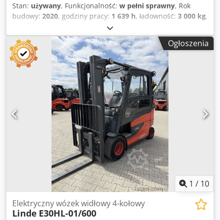
Stan:
używany
, Funkcjonalność:
w pełni sprawny
, Rok
budowy:
2020
, godziny pracy:
1 639 h
, ładowność:
3 000 kg
,
wysokość podnoszenia:
4 830 mm
, rodzaj paliwa:
elektryczny
, typ masztu:
triplex
, wysokość konstrukcyjna:
Ogłoszenia
2 224 mm
, typ napędu:
Elektro
, Elektryczny wózek widłowy
4-kołowy Typ masztu: Triplex Cjdpfx Ageyauqcenerf Stan:
Gotowy do pracy i w pełni sprawny Stan techniczny: dobry
Rok produkcji baterii: 2026 Opis: Nowa bateria Przesuw
boczny, rozstawianie wideł, 3. zawór, 4. zawór, ogrzewanie,
pełna kabina,
1
/
10
Elektryczny wózek widłowy 4-kołowy
Linde
E30HL-01/600