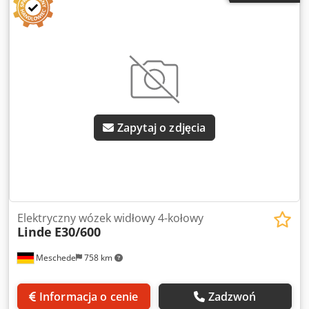
4-kołowy Typ masztu: standardowy Csdjzri Huepfx Agnerf
Stan: gotowy do użycia i w pełni sprawny Stan techniczny:
dobry Opis: Bez akumulatora Przesuw boczny, rozstawiany
widelec, trzeci zawór, czwarty zawór, ogrzewanie, pełna
kabina,
Zapytaj o zdjęcia
Elektryczny wózek widłowy 4-kołowy
Linde
E30/600
Meschede
758 km
Informacja o cenie
Zadzwoń