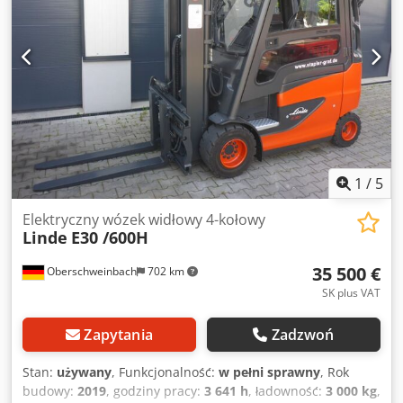
Ulox Agnsf Opony przednie Typ: Superelastic Opony
przednie Stan: 20 - 40% Opony tylne Typ: Superelastic
Opony tylne Stan: 40 - 60% Napięcie akumulatora: 2018 V
Rok produkcji akumulatora: 2018 Przesuw boczny, 3.
zawór, Tylne światła robocze, Przednie światła robocze,
Ogrzewanie, Pełna kabina, Pełny wolny podnośnik,
1
/
5
Elektryczny wózek widłowy 4-kołowy
Linde
E30 /600H
35 500 €
Oberschweinbach
702 km
SK plus VAT
Zapytania
Zadzwoń
Stan:
używany
, Funkcjonalność:
w pełni sprawny
, Rok
budowy:
2019
, godziny pracy:
3 641 h
, ładowność:
3 000 kg
,