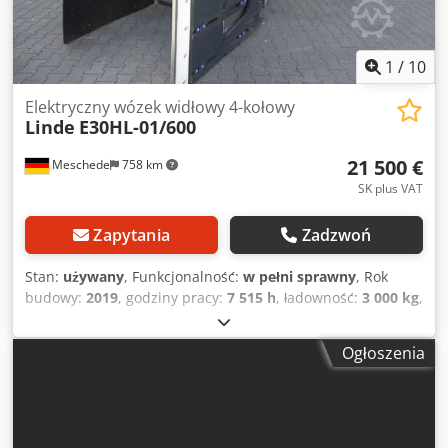
1
/
10
Elektryczny wózek widłowy 4-kołowy
Linde
E30HL-01/600
21 500 €
Meschede
758 km
SK plus VAT
Zapytania
Zadzwoń
Stan:
używany
, Funkcjonalność:
w pełni sprawny
, Rok
budowy:
2019
, godziny pracy:
7 515 h
, ładowność:
3 000 kg
,
wysokość podnoszenia:
5 485 mm
, wolny skok
podnoszenia:
1 674 mm
, rodzaj paliwa:
elektryczny
, typ
Ogłoszenia
masztu:
triplex
, wysokość konstrukcyjna:
2 449 mm
, typ
napędu:
Elektro
, Elektryczny wózek widłowy 4-kołowy
Środek ciężkości ładunku: 600 Klasa ISO: ISO klasa 3 =
2.500 - 4.999 kg Typ masztu: triplex Stan: gotowy do pracy i
w pełni sprawny Stan techniczny: bardzo dobry Opony