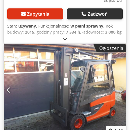
SK plus VAT
Zapytania
Zadzwoń
Stan:
używany
, Funkcjonalność:
w pełni sprawny
, Rok
budowy:
2015
, godziny pracy:
7 534 h
, ładowność:
3 000 kg
,
wysokość podnoszenia:
3 695 mm
, rodzaj paliwa:
elektryczny
, typ masztu:
Simplex
, wysokość konstrukcyjna:
Ogłoszenia
2 524 mm
, typ napędu:
Elektro
, Elektryczny 4-kołowy
wózek widłowy Typ masztu: standardowy Stan techniczny:
dobry Cjdpfxou Ac Nlj Agnerf Widły pchane, przesuw
boczny, pozycjoner wideł, 3. zawór, 4. zawór,