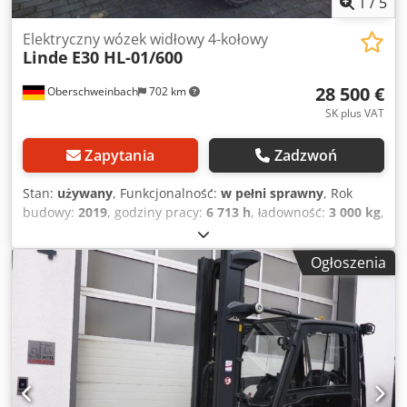
1
/
5
Elektryczny wózek widłowy 4-kołowy
Linde
E30 HL-01/600
28 500 €
Oberschweinbach
702 km
SK plus VAT
Zapytania
Zadzwoń
Stan:
używany
, Funkcjonalność:
w pełni sprawny
, Rok
budowy:
2019
, godziny pracy:
6 713 h
, ładowność:
3 000 kg
,
wysokość podnoszenia:
6 430 mm
, rodzaj paliwa:
elektryczny
, typ masztu:
triplex
, wysokość konstrukcyjna:
Ogłoszenia
2 824 mm
, typ napędu:
Elektro
, Elektryczny wózek widłowy
4-kołowy Credpfxex Hbq Ds Agnsf Środek ciężkości
ładunku: 600 Typ masztu: Triplex Stan: Gotowy do pracy i w
pełni sprawny Stan techniczny: dobry Opis: Cena obejmuje
hydrauliczny przesuw wideł z bocznym przesuwem 3.
zawór, 4. zawór, lampy robocze tylne, lampy robocze
przednie, ogrzewanie, pełna kabina,