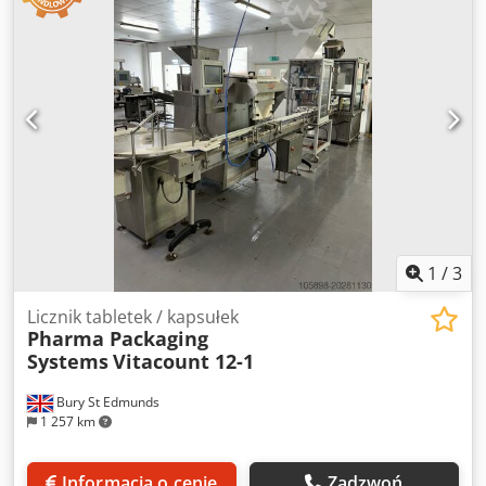
1
/
3
Licznik tabletek / kapsułek
Pharma Packaging
Systems
Vitacount 12-1
Bury St Edmunds
1 257 km
Informacja o cenie
Zadzwoń