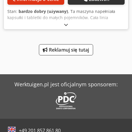
Stan:
bardzo dobry (używany)
, Ta maszyna napełniała
kapsułki i tabletki do małych pojemników. Cała linia
również jest dostępna. Butelki są podawane na linię z
obrotnicy, produkt jest liczony i dozowany do pojemnika
lub butelki, która następnie jest zgrzewana folią przed
nałożeniem nakrętki. Wszystkie maszyny zostały zakupione
jako nowe w 2015 roku i wydają się być w doskonałym
Reklamuj się tutaj
stanie. Liczarka to Vitacount 12-1. Chodpfxoxm S Hmj
Ahkea
Werktuigen.pl jest oficjalnym sponsorem:
+49 201 857 861 80