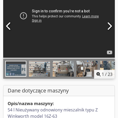
1
/
23
Dane dotyczące maszyny
Opis/nazwa maszyny:
54 l Nieużywany odnowiony mieszalnik typu Z
Winkworth model 16Z-63