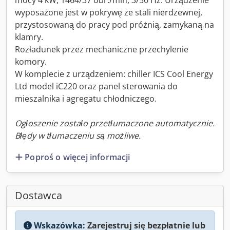
mocy 4 kW, 1464/37 obr./min, 3/50 Hz. Urządzenie
wyposażone jest w pokrywę ze stali nierdzewnej,
przystosowaną do pracy pod próżnią, zamykaną na
klamry.
Rozładunek przez mechaniczne przechylenie
komory.
W komplecie z urządzeniem: chiller ICS Cool Energy
Ltd model iC220 oraz panel sterowania do
mieszalnika i agregatu chłodniczego.
Ogłoszenie zostało przetłumaczone automatycznie.
Błędy w tłumaczeniu są możliwe.
Poproś o więcej informacji
Dostawca
Wskazówka:
Zarejestruj się bezpłatnie lub