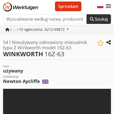
Sprzedam
Szukaj
/ ... / ID ogłoszenia: A212-99872
54 l Nieużywany odnowiony mieszalnik
typu Z Winkworth model 16Z-63
WINKWORTH
16Z-63
stan
używany
Lokalizacja
Newton Aycliffe