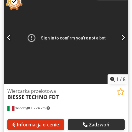
jedną głowicę wiertarską chłodzoną cieczą)Uwaga: Dane
techniczne i opisy pochodzą z oryginalnego potwierdzenia
zamówienia i mają charakter wyłącznie informacyjny; nie
są wiążące.
1
/
8
Wiercarka przelotowa
BIESSE
TECHNO FDT
Włochy
1 224 km
Informacja o cenie
Zadzwoń