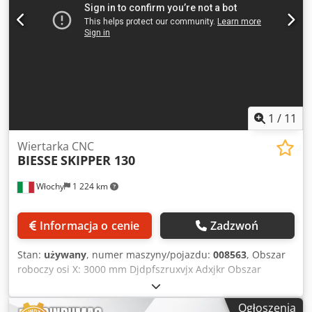
1
/
11
Wiertarka CNC
BIESSE
SKIPPER 130
Włochy
1 224 km
Informacja o cenie
Zadzwoń
Stan:
używany
, numer maszyny/pojazdu:
008563
, Obszar
roboczy osi X: 3000 mm Djdpfszruxvjx Adxjkr Obszar
roboczy osi Y: 1300 mm Liczba wrzecion do wiercenia: 82
Ogłoszenia