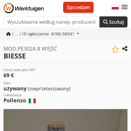
Sprzedam
Szukaj
/ ... / ID ogłoszenia: A186-58341
MOD.PE302A 8 WYJŚĆ
BIESSE
Cena stała plus VAT
69 €
stan
używany
(nieprzetestowany)
Lokalizacja
Pollenzo