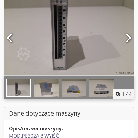
1
/
4
Dane dotyczące maszyny
Opis/nazwa maszyny:
MOD.PE302A 8 WYJŚĆ