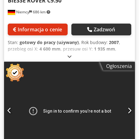
BIESSE
ROVER C9.50
zestawie: Dodatkowy wymienny zbiornik na klej •
Niemcy
686 km
Wyposażenie / moduły w zestawie: Skrobak promieniowy +
skrobak do połączeń klejonych • Wyposażenie / moduły w
zestawie: moduły do polerowania / wygładzania •
Informacja o cenie
Zadzwoń
Wyposażenie / moduły w zestawie: Przedni i tylny moduł
natryskowy środka antyadhezyjnego • Stan: Bardzo dobry,
Stan:
gotowy do pracy (używany)
, Rok budowy:
2007
,
w codziennym użytkowaniu produkcyjnym aż do momentu
przebieg osi X:
4 600 mm
, przesuw osi Y:
1 935 mm
,
sprzedaży (zgodnie z oświadczeniem sprzedawcy) • Licznik
przesuw osi Z:
275 mm
, liczba osi:
5
, Ta 5-osiowa maszyna
eksploatacji: 526 175 przetworzonych paneli • Licznik
Biesse Rover C9.50 została wyprodukowana w 2007 roku.
eksploatacji: 351 289 metrów bieżących przetworzonych
Ogłoszenia
Charakteryzuje się dużym obszarem roboczym (X=4600
(stan na 14.05.2026) • Zgodne z regularną produkcją w
mm, Y=1935 mm, Z=275 mm), automatycznym systemem
systemie jednoszmadowym
smarowania i jednostką sterującą do interpolacji 5-osiowej.
Maszyna wyposażona jest w system próżniowy, przenośnik
taśmowy do usuwania wiórów oraz jednostkę chłodzenia
cieczą. Jeśli szukasz wysokiej jakości możliwości obróbki
CNC, rozważ maszynę Biesse Rover C9.50, którą mamy na
sprzedaż. Skontaktuj się z nami, aby uzyskać więcej
informacji. Stół roboczy i mocowanie • 8 uchwytów na płyty
ATS (L = 1525 mm) i 24 szyny ślizgowe • Automatyczne
pozycjonowanie uchwytów na płyty i szyn ślizgowych (EPS