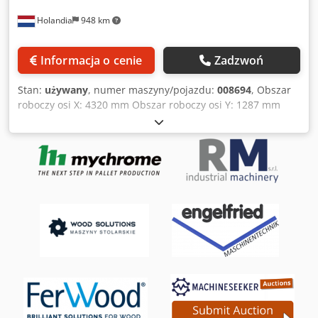
Holandia
948 km
Informacja o cenie
Zadzwoń
Stan:
używany
, numer maszyny/pojazdu:
008694
, Obszar
roboczy osi X: 4320 mm Obszar roboczy osi Y: 1287 mm
Djdpfxezqz Nxe Adxskr Powierzchnia robocza: wyposażona
w podkładki z mocowaniem próżniowym Moc głównego
wrzeciona: 11 kW Liczba kontrolowanych osi: 5 Liczba
wrzecion do wiercenia: 16 Liczba pozycji narzędzi: 31