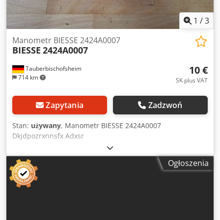
opisowym. Kupujący ma prawo do sprawdzenia towaru
przed jego odbiorem i ponosi odpowiedzialność za
1
/
3
instalację, zabezpieczenie i użytkowanie maszyny w
miejscu docelowym. Referencja zewnętrzna: 8359
Manometr BIESSE 2424A0007
BIESSE
2424A0007
10 €
Tauberbischofsheim
714 km
SK plus VAT
Zapytania
Zadzwoń
Stan:
używany
, Manometr BIESSE 2424A0007
Dkjdpozrxnnsfx Adxsr
Ogłoszenia