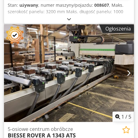
Stan:
używany
, numer maszyny/pojazdu:
008607
, Maks.
szerokość panelu: 3200 mm Maks. długość panelu: 1000
mm Djdpfozqz N Ejx Adxskr Liczba agregatów: 6 Liczba
agregatów: 4 Boczne poziome grupy: tak
Ogłoszenia
1
/
5
5-osiowe centrum obróbcze
BIESSE
ROVER A 1343 ATS