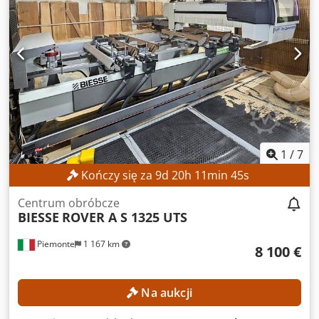
1
/
7
Kończy się za
9
d
20
h
11
min
44
s
Centrum obróbcze
BIESSE
ROVER A S 1325 UTS
Piemonte
1 167 km
8 100 €
Na aukcji