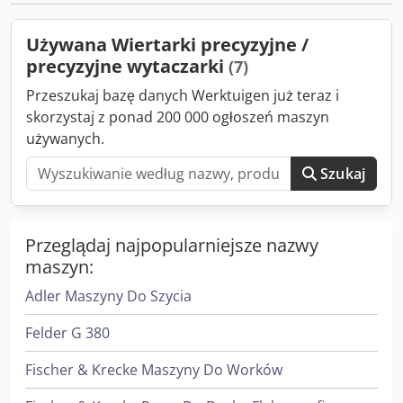
wrzeciona: 610 obr. Ilość wrzecion: 2 szt. Długość stołu:
300mm Szerokość stołu: 550mm Odległość stołu od
Używana Wiertarki precyzyjne /
wrzeciona: 750mm Pasza: hydrauliczna
precyzyjne wytaczarki
(7)
Przeszukaj bazę danych Werktuigen już teraz i
skorzystaj z ponad 200 000 ogłoszeń maszyn
używanych.
Szukaj
Przeglądaj najpopularniejsze nazwy
maszyn:
Adler Maszyny Do Szycia
Felder G 380
Fischer & Krecke Maszyny Do Worków