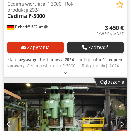
Cedima wiertnica P-3000 - Rok
produkcji 2024
Cedima
P-3000
3 450 €
Einbeck
637 km
EXW SK plus VAT
Zapytania
Zadzwoń
Stan:
używany
, Rok budowy:
2024
, Funkcjonalność:
w pełni
sprawny
, Cedima wiertnica P-3000 — Rok produkcji 2024
Używana, z profesjonalnej floty wynajmowej Kurt König
Baumaschinen GmbH, Einbeck. Stan i informacje: - Stan:
Ogłoszenia
używana z wynajmu, regularnie serwisowana -
Funkcjonalność: w pełni sprawna - Zdjęcia produktu
wkrótce — przy zainteresowaniu prosimy o kontakt w celu
otrzymania aktualnych zdjęć - Oględziny możliwe po
umówieniu w 37574 Einbeck Cena 3.450 EUR netto | EXW
Einbeck | Dostawa na zapytanie Crodpfxsy A E Npo Adyef