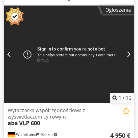
wrzecionowe wytaczarki precyzyjne Typ MICROFOR PNC 3
Ogłoszenia
Rok budowy 1984 Ø wiercenia 0,15 - 2 mm Skok wrzeciona
0 - 18 mm Maks. skok roboczy 0 - 12 mm Szybki przesuw 60
mm/s Posuw wiercenia 0 - 5 mm/s Prędkość obrotowa
wrzeciona 3 500 - 11 500 obr. Odległość między
wrzecionami w pionie ok. 80 mm Prędkości stołu (do
gratowania) ok. 100 obr. Ø stołu ok. 100 mm Otwór stołu ok.
70 mm Urządzenie do obracania prowadnicy stołu ok. 60
°/sek. Zakres obrotu 0 - 100 ° Całkowity napęd ok. 2,5 kW /
waga ok. 1000 kg Credpfx Aet Hwvgsdyef Akcesoria /
wyposażenie specjalne # 6.8230/9 Maszyna wyposażona w
nowszą jednostkę sterującą POSALUX-SELECTRON z
klawiaturą i wyświetlaczem LED do bezpośredniego
programowania na maszynie maszyna na zasadzie
rozdzielacza poprzecznego. Mikroskop nastawczy,
1
/
15
oświetlenie maszyny, wersja lewa - stan bardzo dobry
Wytaczarka współrzędnościowa z
wyświetlaczem cyfrowym
aba
VLP 600
4 950 €
Wiefelstede
760 km