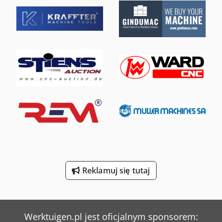
Mercedes-Benz V
Rudnick & Enners Rozdrabniarki Do Drewna
Sperr & Lechner Maszyny Do Cięcia
Tec Freetec
Tec Rotec
Weinbrenner Tsv 6/3050
Werner & Pfleiderer Kontenery
Werner & Pfleiderer Maszyny Do Podziału Ciasta I Do Efektów
Yeong Chin Machinery Industries Co. Ltd. (Ycm) Nfx400A
Reklamuj się tutaj
Yeong Chin Machinery Industries Co. Ltd. (Ycm) Tv188B
Ziersch & Baltrusch Szlifierki Wewnętrzne I Tarczowe
Werktuigen.pl jest oficjalnym sponsorem: