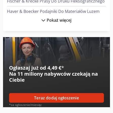
Fischer & Krecke Prasy Do Druku Fleksograficznego
Haver & Boecker Podajniki Do Materiałów Luzem
Pokaż więcej
Heidenreich & Harbeck Strugarki Poprzeczne Do Przekładni Zębatych
Heidenreich & Harbeck Wytaczarki Do Otworów Głębokich
Index Ms22-6
Linde L 10
Linde L 12
Ogłaszaj już od 4,49 €
*
Na
11 miliony nabywców
czekają na
Linde L 14
Ciebie
Linde V
Man L 2000
Teraz dodaj ogłoszenie
Mark Sprężarki
*za ogłoszenie/miesiąc