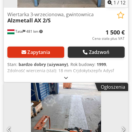
1
/
12
Wiertarka 3-wrzecionowa, gwintownica
Alzmetall
AX 2/S
1 500 €
Tata
481 km
Cena stała plus VAT
Zapytania
Zadzwoń
Stan:
bardzo dobry (używany)
, Rok budowy:
1999
,
Zdolność wiercenia (stal): 18 mm Crjdokytxzepfx Adysf
Wydajność wiercenia (odlew): 23 mm Wydajność
gwintowania (stal): M14mm Mocowanie wrzeciona: MK 2
Ogłoszenia
Skok wrzeciona: 100mm Wysuw: 250 mm Średnica
kolumny: 90 mm Moc: 0,55 kW Prędkość obrotowa
wrzeciona: 125 - 2400 obr/min / 225 - 4300 obr/min