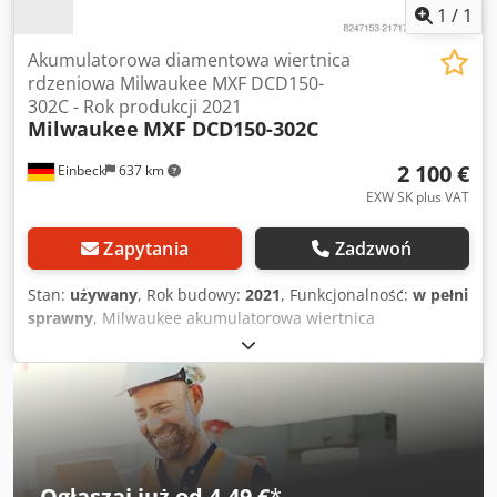
1
/
1
Akumulatorowa diamentowa wiertnica
rdzeniowa Milwaukee MXF DCD150-
302C - Rok produkcji 2021
Milwaukee
MXF DCD150-302C
2 100 €
Einbeck
637 km
EXW SK plus VAT
Zapytania
Zadzwoń
Stan:
używany
, Rok budowy:
2021
, Funkcjonalność:
w pełni
sprawny
, Milwaukee akumulatorowa wiertnica
diamentowa do wiercenia na sucho MXF DCD150-302C +
DR 150 — rok produkcji 2021 Używany sprzęt z
profesjonalnej floty wynajmu Kurt König Baumaschinen
GmbH, Einbeck. Akumulatorowa wiertnica diamentowa o
maks. średnicy wiercenia do 150 mm. Idealna do prac
instalacyjnych w betonie i murze. Stan i uwagi: - Stan:
Używana, pochodząca z wynajmu, regularnie serwisowana
Ogłaszaj już od 4,49 €
*