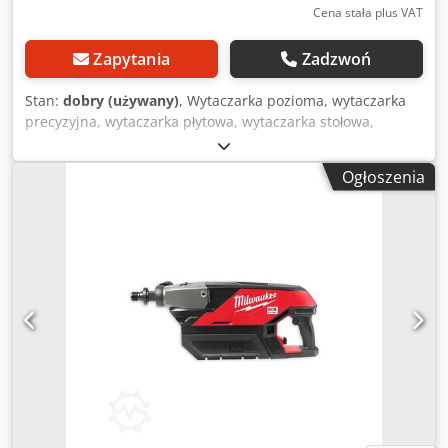
Cena stała plus VAT
Zapytania
Zadzwoń
Stan:
dobry (używany)
, Wytaczarka pozioma, wytaczarka
precyzyjna, wytaczarka płytowa, wytaczarka stołowa,
wytaczarka, frezarka, - Wymiary stołu: 700 x 405 mm -
Przesuwy: Z 330 mm / Y 410 mm / X 630 mm - Wysuw
Ogłoszenia
pinoli: 155 mm - Uchwyt: MK4 - Prędkości obrotowe: 31 -
1500 obr./min Crsdpfx Adjd Tk Stsyof - Wymiary:
1570/1800/H2600 mm - Waga: 2600 kg