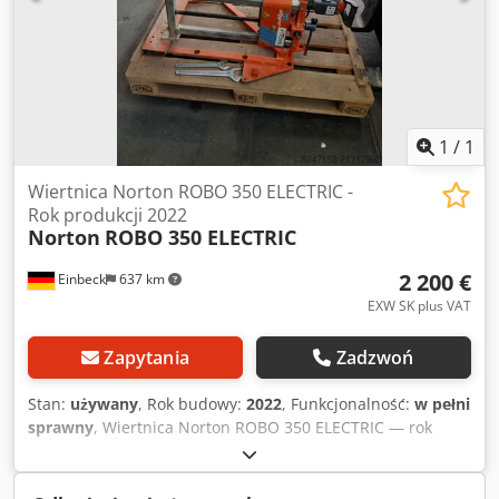
1
/
1
Wiertnica Norton ROBO 350 ELECTRIC -
Rok produkcji 2022
Norton
ROBO 350 ELECTRIC
2 200 €
Einbeck
637 km
EXW SK plus VAT
Zapytania
Zadzwoń
Stan:
używany
, Rok budowy:
2022
, Funkcjonalność:
w pełni
sprawny
, Wiertnica Norton ROBO 350 ELECTRIC — rok
produkcji 2022 Używana, z profesjonalnej floty
wynajmowanej przez Kurt König Baumaschinen GmbH,
Einbeck. Stan i uwagi: - Stan: Używana po wynajmie,