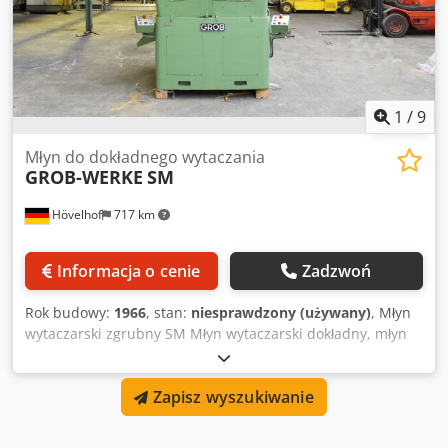
1
/
9
Młyn do dokładnego wytaczania
GROB-WERKE
SM
Hövelhof
717 km
Informacja o cenie
Zadzwoń
Rok budowy:
1966
, stan:
niesprawdzony (używany)
, Młyn
wytaczarski zgrubny SM Młyn wytaczarski dokładny, młyn
wytaczarski -WKG 385- W naszej ofercie znajduje się młyn
do wytaczania dokładnego firmy Grob. Dane techniczne:
Zapisz wyszukiwanie
Producent: Grob Typ: SM Rok produkcji: 1966 Gardziel
wrzeciona max.: 450mm Credpfx Adshg Nxxjyjf Min. liczba
obrotów wrzeciona: 205 min-1 Maks. prędkość obrotowa