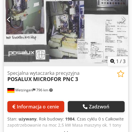
1
/
3
Specjalna wytaczarka precyzyjna
POSALUX
MICROFOR PNC 3
Metzingen
796 km
Informacja o cenie
Zadzwoń
Stan:
używany
, Rok budowy:
1984
, Czas cyklu 0 s Całkowite
zapotrzebowanie na moc 2,5 kW Masa maszyny ok. 1 tony
Wymagana przestrzeń ok. m P O S A L U X (CH) Poziome 3-