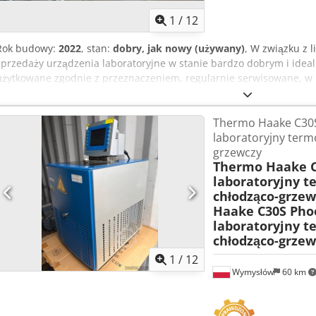
1
/
12
Rok budowy:
2022
, stan:
dobry, jak nowy (używany)
, W związku z 
sprzedaży urządzenia laboratoryjne w stanie bardzo dobrym i ideal
użytkowane zgodnie z przeznaczeniem, regularnie serwisowane, w 
natychmiastowego użytku. Dodpsxmhfrefx Afkock W ofercie m.in.: 
*Spektrofotometr*, *Wytrząsarki*, *Mineralizator*, *System oczyszc
Thermo Haake C30S 
*Łaźnia wodna Laboplay W415B*, *Czasza grzejna*, *Wyparka pró
laboratoryjny term
EX12001/M*, *Młynek kriogeniczny*, *Natryski ratunkowe*, *Urząd
grzewczy
Multitube Vortexer DVX 2500 VWR*, *Stacja pipetująca*, *Wirówka* 
Thermo Haake C3
wyspy. To doskonała okazja dla instytucji badawczych, uczelni, firm
laboratoryjny t
chemicznej i medycznej do pozyskania wysokiej klasy wyposażenia 
chłodząco-grzew
stanie bardzo dobrym, niektóre sprzęty były tylko uruchomione by 
Haake C30S Phoe
kontaktu i obejrzenia sprzętu na miejscu w Polsce, województwo 
laboratoryjny t
chłodząco-grzew
1
/
12
Wymysłów
60 km