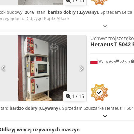
1
/
13
Rok budowy:
2016
, stan:
bardzo dobry (używany)
, Sprzedam Leica
przeglądach. Djdjvygd Ropfx Afkock
Uchwyt trójszczęk
Heraeus
T 5042 
Wymysłów
60 km
1
/
15
Stan:
bardzo dobry (używany)
, Sprzedam Szuszarke Heraeus T 504
Odkryj więcej używanych maszyn