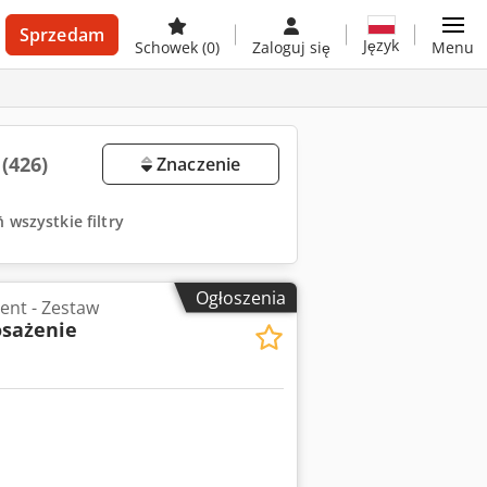
Sprzedam
Język
Schowek
(0)
Zaloguj się
Menu
ż
(426)
Znaczenie
 wszystkie filtry
Ogłoszenia
ent - Zestaw
sażenie