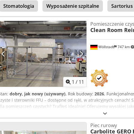
Stomatologia
Wyposażenie szpitalne
Sartorius
Pomieszczenie czy
Clean Room Rei
Wöllstadt
747 km
1
/
11
Stan:
dobry, jak nowy (używany)
, Rok budowy:
2026
, Funkcjonalno
czyste i sterowniki FFU – dostępne od ręki, w atrakcyjnych cenach!
dla pomieszczeń czystych? Trafiłeś idealnie! Oferujemy wysokiej ja
oraz technikę sterowania bezpośrednio z własnych zasobów – bez d
korzystnych warunkach. Sterowniki Filter Fan Unit (FFU) – dostępne
Piec rurowy
sztuk dostępnych natychmiast ✔ W zestawie cyfrowa jednostka ster
Carbolite GERO
Twoje pomieszczenie czyste – według Twoich wymiarów i wymagań 