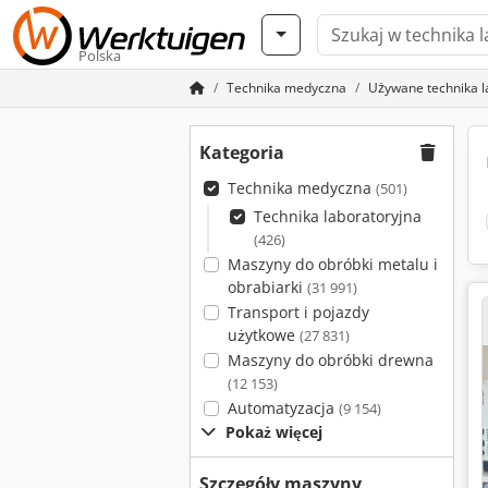
Polska
Technika medyczna
Używane technika l
Kategoria
Technika medyczna
(501)
Technika laboratoryjna
(426)
Maszyny do obróbki metalu i
obrabiarki
(31 991)
Transport i pojazdy
użytkowe
(27 831)
Maszyny do obróbki drewna
(12 153)
Automatyzacja
(9 154)
Pokaż więcej
Szczegóły maszyny