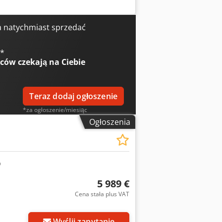
a natychmiast sprzedać
€
*
wców
czekają na Ciebie
Teraz dodaj ogłoszenie
*za ogłoszenie/miesiąc
Ogłoszenia
5 989 €
Cena stała plus VAT
Wyślij zapytanie