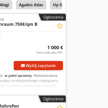
 Wagi
Agados Atlas
Hp Drukarki
Ogłoszenia
ste
nraum 750€/qm B
1 000 €
Cena stała plus VAT
Wyślij zapytanie
ść:
w pełni sprawny
, Pomieszczenia
 Szukasz profesjonalnego rozwiązania
kości systemy pomieszczeń czystych
ługiego czasu oczekiwania, na
 od zaraz! Dedsrlm Rvopfx Afksck ✔ 10
Ogłoszenia
ująca ✔ Nowe – 1 000 € za sztukę
Rohrofen
Projektujemy, dostarczamy i budujemy