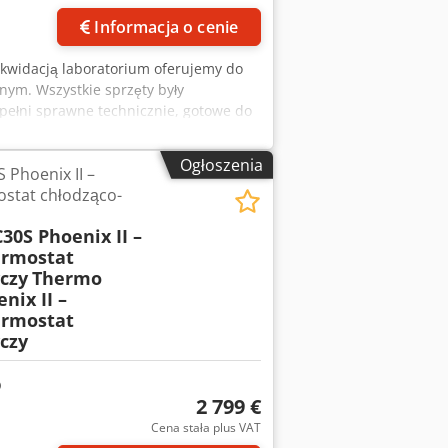
Informacja o cenie
likwidacją laboratorium oferujemy do
nym. Wszystkie sprzęty były
pełni sprawne technicznie, gotowe do
LC MS/MS, GC MS, ICP MS,
zania wody Millipore Milli-Q Direct 8*,
Ogłoszenia
Phoenix II –
żniowa*, *Waga Ohaus: Explorer
ostat chłodząco-
zenie do przygotowania próbek
Brak dygestoriów. Z mebli tylko jedna
0S Phoenix II –
 z branży biotechnologicznej,
ermostat
w atrakcyjnych cenach. Wszystko jest w
czy
Thermo
zobaczyć jak pracują. Zapraszamy do
nix II –
Warmińsko-Mazurskie.
ermostat
czy
2 799 €
Cena stała plus VAT