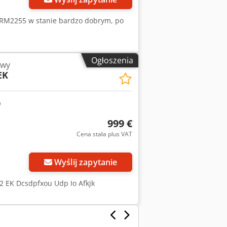
 RM2255 w stanie bardzo dobrym, po
Ogłoszenia
owy
EK
999 €
Cena stała plus VAT
Wyślij zapytanie
2 EK Dcsdpfxou Udp Io Afkjk